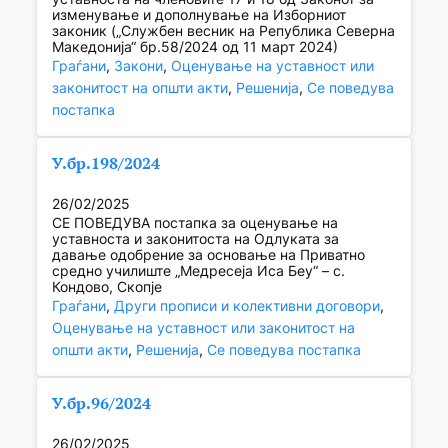
изменување и дополнување на Изборниот
законик („Службен весник на Република Северна
Македонија“ бр.58/2024 од 11 март 2024)
Граѓани
, 
Закони
, 
Оценување на уставност или
законитост на општи акти
, 
Решенија
, 
Се поведува
постапка
У.бр.198/2024
26/02/2025
СЕ ПОВЕДУВА постапка за оценување на
уставноста и законитоста на Одлуката за
давање одобрение за основање на Приватно
средно училиште „Медресеја Иса Беу“ – с.
Кондово, Скопје
Граѓани
, 
Други прописи и колективни договори
, 
Оценување на уставност или законитост на
општи акти
, 
Решенија
, 
Се поведува постапка
У.бр.96/2024
26/02/2025