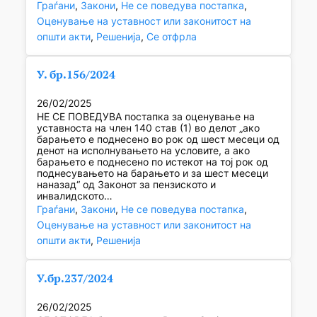
Граѓани
, 
Закони
, 
Не се поведува постапка
, 
Оценување на уставност или законитост на
општи акти
, 
Решенија
, 
Се отфрла
У. бр.156/2024
26/02/2025
НЕ СЕ ПОВЕДУВА постапка за оценување на
уставноста на член 140 став (1) во делот „ако
барањето е поднесено во рок од шест месеци од
денот на исполнувањето на условите, а ако
барањето е поднесено по истекот на тој рок од
поднесувањето на барањето и за шест месеци
наназад“ од Законот за пензиското и
инвалидското…
Граѓани
, 
Закони
, 
Не се поведува постапка
, 
Оценување на уставност или законитост на
општи акти
, 
Решенија
У.бр.237/2024
26/02/2025