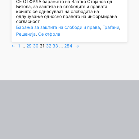
СЕ ОТФРЛА барањето на Влатко Стојанов од
Битола, за заштита на слободите и правата
коишто се однесуваат на слободата на
одлучување односно правото на информирана
согласност
Барања за заштита на слободи и права
, 
Граѓани
, 
Решенија
, 
Се отфрла
←
1
…
29
30
31
32
33
…
284
→