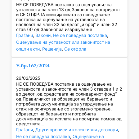
НЕ СЕ ПОВЕДУВА постапка за оценување на
уставноста на член 13 од Законот за нотаријатот
и СЕ ОТФРЛА иницијативата за поведување
постапка за оценување на уставноста на
насловот на член 32 во делот „и број“ и член 32
став (4) од Законот за извршување
Граѓани
, 
Закони
, 
Не се поведува постапка
, 
Оценување на уставност или законитост на
општи акти
, 
Решенија
, 
Се отфрла
У.бр.162/2024
26/02/2025
НЕ СЕ ПОВЕДУВА постапка за оценување на
уставноста и законитоста на член 3 ставови 1 и 2
во делот „од средствата на солидарниот фонд“
од Правилникот за образецот на барањeтo и
потребната документација за утврдување на
стаж на осигурување со зголемено траење,
образецот на барањето и потребната
документација за исплата на посмртна помош од
средствата…
Граѓани
, 
Други прописи и колективни договори
, 
Не се поведува постапка
, 
Оценување на