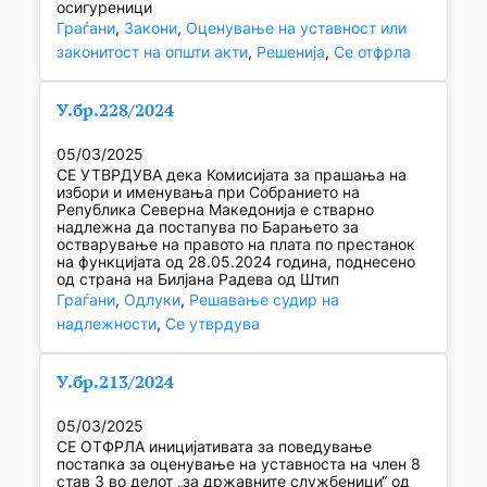
осигуреници
Граѓани
, 
Закони
, 
Оценување на уставност или
законитост на општи акти
, 
Решенија
, 
Се отфрла
У.бр.228/2024
05/03/2025
СЕ УТВРДУВА дека Комисијата за прашања на
избори и именувања при Собранието на
Република Северна Македонија е стварно
надлежна да постапува по Барањето за
остварување на правото на плата по престанок
на функцијата од 28.05.2024 година, поднесено
од страна на Билјана Радева од Штип
Граѓани
, 
Одлуки
, 
Решавање судир на
надлежности
, 
Се утврдува
У.бр.213/2024
05/03/2025
СЕ ОТФРЛA иницијативата за поведување
постапка за оценување на уставноста на член 8
став 3 во делот „за државните службеници“ од