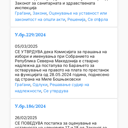
Законот за санитарната и здравствената
инспекција
Граѓани
, 
Закони
, 
Оценување на уставност или
законитост на општи акти
, 
Решенија
, 
Се отфрла
У.бр.229/2024
05/03/2025
СЕ УТВРДУВА дека Комисијата за прашања на
избори и именувања при Собранието на
Република Северна Македонија е стварно
надлежна да постапува по Барањето за
остварување на правото на плата по престанок
на функцијата од 28.05.2024 година, поднесено
од страна на Миле Бошњаковски
Граѓани
, 
Одлуки
, 
Решавање судир на
надлежности
, 
Се утврдува
У.бр.186/2024
26/02/2025
СЕ ПОВЕДУВА постапка за оценување на
уставноста на членовите 17 и 18 од Законот за