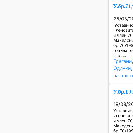
У.бр.71
25/03/2
Уставнио
членовите
и член 7
Македони
бр.70/19
година, д
став…
Граѓани
Одлуки
,
на општ
У.бр.19
18/03/2
Уставнио
членовите
и член 7
Македони
бр.70/19