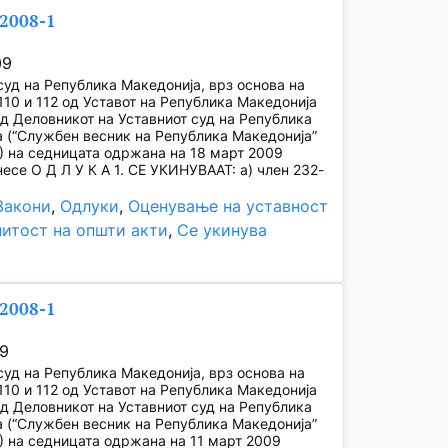
/2008-1
09
суд на Република Македонија, врз основа на
110 и 112 од Уставот на Република Македонија
од Деловникот на Уставниот суд на Република
 (“Службен весник на Република Македонија”
) на седницата одржана на 18 март 2009
несе О Д Л У К А 1. СЕ УКИНУВААТ: а) член 232-
Закони
, 
Одлуки
, 
Оценување на уставност
нитост на општи акти
, 
Се укинува
/2008-1
09
суд на Република Македонија, врз основа на
110 и 112 од Уставот на Република Македонија
од Деловникот на Уставниот суд на Република
 (“Службен весник на Република Македонија”
) на седницата одржана на 11 март 2009