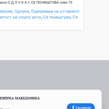
несе О Д Л У К А 1. СЕ ПОНИШТУВА член 75
Закони
, 
Одлуки
, 
Оценување на уставност
нитост на општи акти
, 
Се поништува
, 
Се
СЕВЕРНА МАКЕДОНИЈА
Facebook