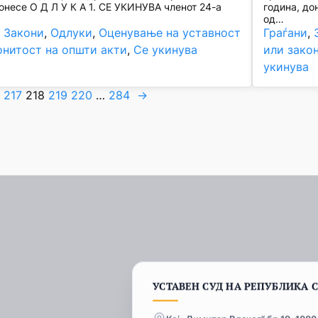
онесе О Д Л У К А 1. СЕ УКИНУВА членот 24-а
година, до
од…
, 
Закони
, 
Одлуки
, 
Оценување на уставност
Граѓани
, 
онитост на општи акти
, 
Се укинува
или зако
укинува
6
217
218
219
220
…
284
→
УСТАВЕН СУД НА РЕПУБЛИКА 