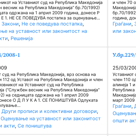
никот на Уставниот суд на Република Македонија
и член 70 
н весник на Република Македонија” бр.70/1992)
Македонија
цата одржана на 1 април 2009 година, донесе Р
бр.70/1992
И Е 1. НЕ СЕ ПОВЕДУВА постапка за оценување…
година, до
, 
Закони
, 
Не се поведува постапка
, 
Граѓани
, 
ње на уставност или законитост на
или зако
кти
, 
Решенија
4/2008-1
У.бр.229
009
25/03/20
т суд на Република Македонија, врз основа на
Уставниот 
и 112 од Уставот на Република Македонија и член
член 110 о
ловникот на Уставниот суд на Република
алинеја 1 
ја (“Службен весник на Република Македонија”
Република 
92) на седницата одржана на 1 април 2009
Македонија
донесе О Д Л У К А 1. СЕ ПОНИШТУВА Одлуката
март 2009 
делување…
Граѓани
, 
, 
Други прописи и колективни договори
, 
Оценувањ
 
Оценување на уставност или законитост
општи ак
и акти
, 
Се поништува