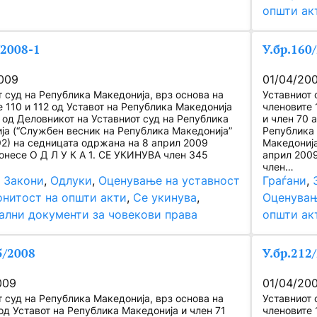
општи ак
/2008-1
У.бр.160
009
01/04/20
т суд на Република Македонија, врз основа на
Уставниот 
 110 и 112 од Уставот на Република Македонија
членовите 
0 од Деловникот на Уставниот суд на Република
и член 70 
ја (“Службен весник на Република Македонија”
Република 
92) на седницата одржана на 8 април 2009
Македонија
донесе О Д Л У К А 1. СЕ УКИНУВА член 345
април 2009
член…
, 
Закони
, 
Одлуки
, 
Оценување на уставност
Граѓани
, 
онитост на општи акти
, 
Се укинува
, 
Оценувањ
ални документи за човекови права
општи ак
5/2008
У.бр.212
009
01/04/20
т суд на Република Македонија, врз основа на
Уставниот 
од Уставот на Република Македонија и член 71
членовите 