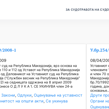
ЗА СУДОТ
РАБОТА НА СУДО
9/2008-1
У.бр.234
009
08/04/20
т суд на Република Македонија, врз основа на
Уставниот 
 110 и 112 од Уставот на Република Македонија
членовите 
0 од Деловникот на Уставниот суд на Република
и член 70 
ја (“Службен весник на Република Македонија”
Македонија
92) на седницата одржана на 8 април 2009
бр.70/1992
онесе О Д Л У К А 1. СЕ УКИНУВА член 24-а
година, до
основање
, 
Закони
, 
Одлуки
, 
Оценување на уставност
Други пр
онитост на општи акти
, 
Се укинува
Органи н
Оценувањ