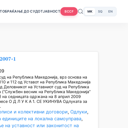
Т
ОБРАЌАЊЕ ДО СУДОТ
ЈАВНОСТ
MK
SQ
EN
BCCF
/2007-1
09
суд на Република Македонија, врз основа на
110 и 112 од Уставот на Република Македонија
од Деловникот на Уставниот суд на Република
 (“Службен весник на Република Македонија”
) на седницата одржана на 8 април 2009
несе О Д Л У К А 1. СЕ УКИНУВА Одлуката за
…
описи и колективни договори
, 
Одлуки
, 
а единиците на локална самоуправа
, 
е на уставност или законитост на