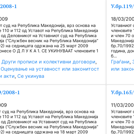
/2008-1
У.бр.119
009
18/03/20
т суд на Република Македонија, врз основа на
Уставниот 
 110 и 112 од Уставот на Република Македонија
членовите 
0 од Деловникот на Уставниот суд на Република
и член 70 
ја (“Службен весник на Република Македонија”
Македонија
92) на седницата одржана на 25 март 2009
бр.70/1992
онесе О Д Л У К А 1. СЕ УКИНУВААТ членовите 1
година, до
б…
, 
Други прописи и колективни договори
, 
Граѓани
, 
 
Оценување на уставност или законитост
или зако
и акти
, 
Се укинува
9/2008-1
У.бр.165
009
11/03/20
т суд на Република Македонија, врз основа на
Уставниот 
 110 и 112 од Уставот на Република Македонија
членовите 
0 од Деловникот на Уставниот суд на Република
и член 70 
ја (“Службен весник на Република Македонија”
Македонија
92) на седницата одржана на 18 март 2009
бр.70/1992