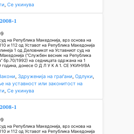
ти
, 
Се укинува
/2008-1
09
суд на Република Македонија, врз основа на
110 и 112 од Уставот на Република Македонија
алинеја 1 од Деловникот на Уставниот суд на
Македонија (“Службен весник на Република
” бр.70/1992) на седницата одржана на 1
 година, донесе О Д Л У К А 1. СЕ УКИНУВА
Закони
, 
Здруженија на граѓани
, 
Одлуки
, 
е на уставност или законитост на
ти
, 
Се укинува
/2008-1
09
суд на Република Македонија, врз основа на
110 и 112 од Уставот на Република Македонија