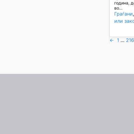
година, д
во…
Граѓани
или зак
←
1
…
21