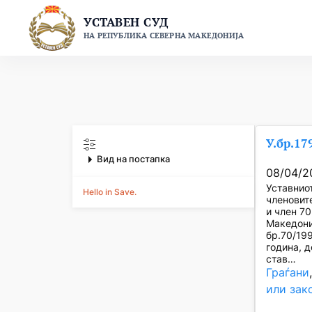
Skip
УСТАВЕН СУД
to
НА РЕПУБЛИКА СЕВЕРНА МАКЕДОНИЈА
content
У.бр.17
Вид на постапка
08/04/2
Уставнио
Hello in Save.
членовите
и член 7
Македони
бр.70/19
година, д
став…
Граѓани
или зак