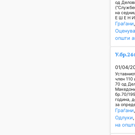
од Делов
(“Службе
на седни
Е Ш Е Н 
Граѓани
Оценува
општи а
У.бр.24
01/04/2
Уставнио
член 110 
70 од Де
Македони
бр.70/19
година, 
за опре
Граѓани
Одлуки
,
на општ