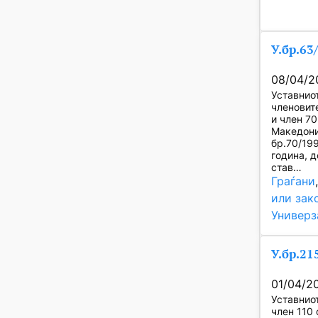
У.бр.63
08/04/2
Уставнио
членовите
и член 7
Македони
бр.70/19
година, 
став…
Граѓани
или зак
Универз
У.бр.21
01/04/2
Уставнио
член 110 