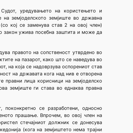
д Судот, уредувањето на користењето и
е на земјоделското земјиште во државна
(со кој се заменува став 2 на овој член)
со закон ужива посебна заштита и може да
едува правото на сопственост утврдено во
ктите на пазарот, како што се наведува во
от, на која се надоврзува оспорениот став
ност на државата кога над нив е отворена
ите правни лица корисници на земјоделско
ова земјиште ги става во еднаква правна
, поконкретно се разработени, односно
деното прашање. Впрочем, во овој член на
ористел стечајниот должник се донесува
едонија (кога на земјиштето нема трајни