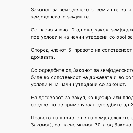
Законот за земјоделското земјиште во ч
земјоделското земјиште.
Согласно членот 2 од овој закон, земјоде
под услови и на начин утврдени со овој за
Според членот 5, правото на сопственост
државата.
Со одредбите од Законот за земјоделскот
биде во сопственост на државата и во со
услови и на начин утврдени со законот.
На договорот за закуп, концесија или пл
соодветно се применуваат одредбите од З
Правото на користење на земјоделското з
Законот), согласно членот 30-а од Законо