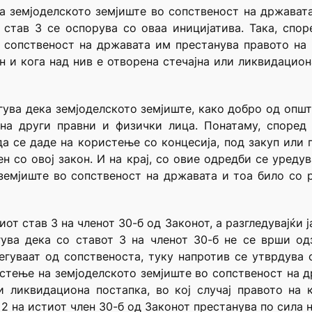
а земјоделското земјиште во сопственост на државата
 став 3 се оспорува со оваа иницијатива. Така, спор
 сопственост на државата им престанува правото на
н и кога над нив е отворена стечајна или ликвидацион
ува дека земјоделското земјиште, како добро од општ
на други правни и физички лица. Понатаму, според
а се даде на користење со концесија, под закуп или
н со овој закон. И на крај, со овие одредби се уреду
земјиште во сопственост на државата и тоа било со 
т став 3 на членот 30-б од Законот, а разгледувајќи ј
гува дека со ставот 3 на членот 30-б не се врши о
легуваат од сопственоста, туку напротив се утврдува
стење на земјоделското земјиште во сопственост на 
и ликвидациона постапка, во кој случај правото на
2 на истиот член 30-б од Законот престанува по сила н