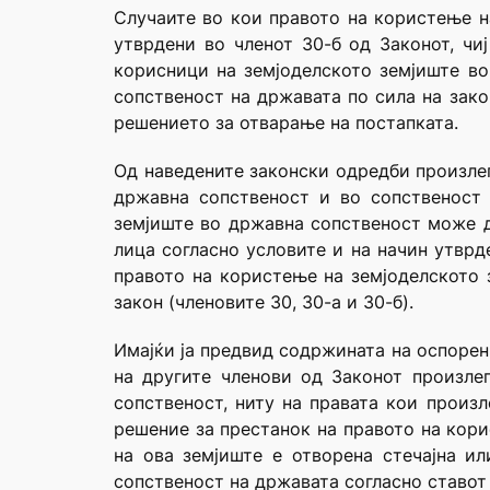
Случаите во кои правото на користење н
утврдени во членот 30-б од Законот, чиј
корисници на земјоделското земјиште во
сопственост на државата по сила на зако
решението за отварање на постапката.
Од наведените законски одредби произлег
државна сопственост и во сопственост 
земјиште во државна сопственост може д
лица согласно условите и на начин утврде
правото на користење на земјоделското 
закон (членовите 30, 30-а и 30-б).
Имајќи ја предвид содржината на оспоренио
на другите членови од Законот произле
сопственост, ниту на правата кои произ
решение за престанок на правото на кори
на ова земјиште е отворена стечајна ил
сопственост на државата согласно ставот 