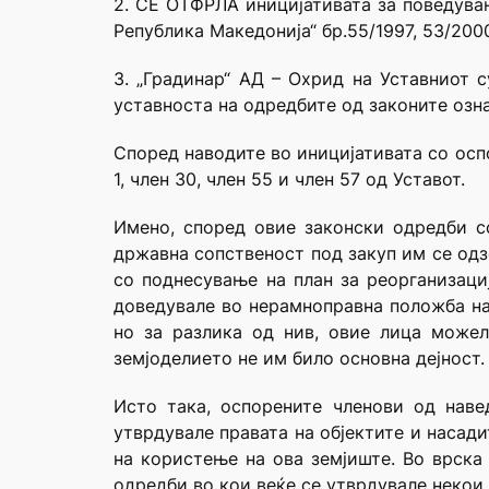
2. СЕ ОТФРЛА иницијативата за поведувањ
Република Македонија“ бр.55/1997, 53/2000
3. „Градинар“ АД – Охрид на Уставниот 
уставноста на одредбите од законите озна
Според наводите во иницијативата со оспо
1, член 30, член 55 и член 57 од Уставот.
Имено, според овие законски одредби с
државна сопственост под закуп им се одз
со поднесување на план за реорганизациј
доведувале во нерамноправна положба на 
но за разлика од нив, овие лица можел
земјоделието не им било основна дејност.
Исто така, оспорените членови од наве
утврдувале правата на објектите и насад
на користење на ова земјиште. Во врска 
одредби во кои веќе се утврдувале некои