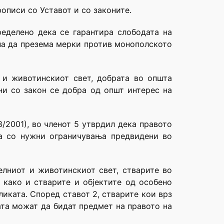
рописи со Уставот и со законите.
ределено дека се гарантира слободата на
жна да презема мерки против монополското
т и животинскиот свет, добрата во општа
ни со закон се добра од општ интерес на
/2001), во членот 5 утврдил дека правото
ја со нужни ограничувања предвидени во
елниот и животинскиот свет, стварите во
 како и стварите и објектите од особено
иката. Според ставот 2, стварите кои врз
ата можат да бидат предмет на правото на