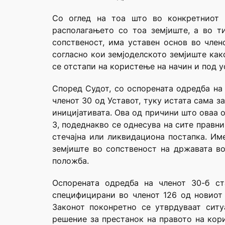
Со оглед на тоа што во конкретниот с
располагањето со тоа земјиште, а во т
сопственост, има уставен основ во члено
согласно кои земјоделското земјиште как
се отстапи на користење на начин и под у
Според Судот, со оспорената одредба на 
членот 30 од Уставот, туку истата сама з
иницијативата. Ова од причини што оваа о
3, подеднакво се однесува на сите правн
стечајна или ликвидациона постапка. Име
земјиште во сопственост на државата во
положба.
Оспорената одредба на членот 30-б ст
специфицирани во членот 126 од новиот З
Законот поконретно се утврдуваат ситу
решение за престанок на правото на кор