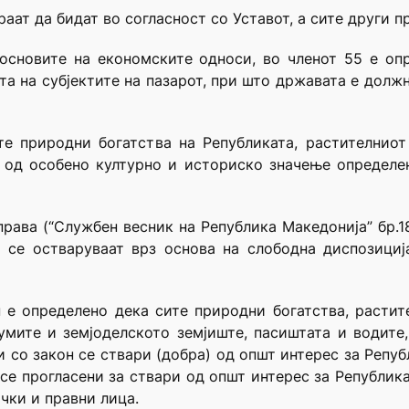
аат да бидат во согласност со Уставот, а сите други п
 основите на економските односи, во членот 55 е оп
а на субјектите на пазарот, при што државата е дол
те природни богатства на Републиката, растителнио
е од особено културно и историско значење определе
права (“Службен весник на Република Македонија” бр.18
а се остваруваат врз основа на слободна диспозици
н е определено дека сите природни богатства, растит
умите и земјоделското земјиште, пасиштата и водите,
 со закон се ствари (добра) од општ интерес за Републ
 се прогласени за ствари од општ интерес за Републик
чки и правни лица.