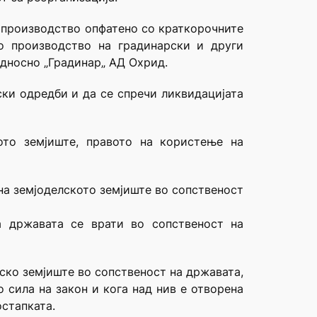
 производство опфатено со краткорочните
о производство на градинарски и други
односно „Градинар„ АД Охрид.
ски одредби и да се спречи ликвидацијата
ото земјиште, правото на користење на
на земјоделското земјиште во сопственост
а државата се врати во сопственост на
лско земјиште во сопственост на државата,
 сила на закон и кога над нив е отворена
остапката.