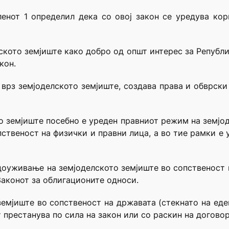
ленот 1 определил дека со овој закон се уредува ко
лското земјиште како добро од општ интерес за Републ
кон.
 врз земјоделското земјиште, создава права и обврски
о земјиште посебно е уреден правниот режим на земјод
пственост на физички и правни лица, а во тие рамки е
одоуживање на земјоделското земјиште во сопственост 
аконот за облигационите односи.
емјиште во сопственост на државата (стекнато на еде
т престанува по сила на закон или со раскин на договор