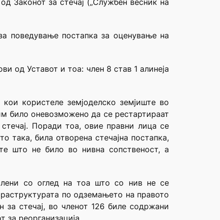
од Законот за стечај („Службен весник на
 за поведување постапка за оценување на
и од Уставот и тоа: член 8 став 1 алинеја
 кои користеле земјоделско земјиште во
 им било оневозможено да се рестартираат
 стечај. Поради тоа, овие правни лица се
о така, била отворена стечајна постапка,
те што не било во нивна сопственост, а
слени со оглед на тоа што со нив не се
нфраструктурата по одземањето на правото
н за стечај, во членот 126 биле содржани
т за реорганизација.