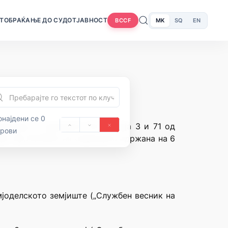
Т
ОБРАЌАЊЕ ДО СУДОТ
ЈАВНОСТ
MK
SQ
EN
BCCF
најдени се 0
едонија и членовите 28 алинеја 3 и 71 од
орови
а” бр.70/1992) на седницата одржана на 6
мјоделското земјиште („Службен весник на