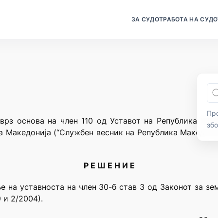
ЗА СУДОТ
РАБОТА НА СУДО
Про
врз основа на член 110 од Уставот на Република Мак
зб
а Македонија (“Службен весник на Република Македониј
Р Е Ш Е Н И Е
 на уставноста на член 30-б став 3 од Законот за зе
 и 2/2004).