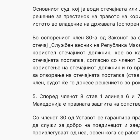
Основниот суд, кој ја води стечајната ил
решение за престанок на правото на кор
истото во владение на државата (оспорен 
Во оспорениот член 80-а од Законот за 
стечај „Службен весник на Република Маке
користел стечајниот должник, кое во к
стечајната постапка, согласно со членот
користење на стечајниот должник и го вр
за отворање на стечајната постапка (став 
член, судот ќе го донесе решението во рок
5. Според членот 8 став 1 алинеја 6 и 
Македонија е правната заштита на сопств
Со членот 30 од Уставот се гарантира пр
да служи за добро на поединецот и зае
произлегуваат од неа, освен кога се работ