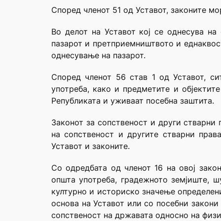
Според членот 51 од Уставот, законите мор
Во делот на Уставот кој се однесува на
пазарот и претприемништвото и еднаквост
однесување на пазарот.
Според членот 56 став 1 од Уставот, си
употреба, како и предметите и објектит
Републиката и уживаат посебна заштита.
Законот за сопственост и други стварни 
на сопственост и другите стварни прав
Уставот и законите.
Со одредбата од членот 16 на овој зако
општа употреба, градежното земјиште, ш
културно и историско значење определени
основа на Уставот или со посебни закони
сопственост на државата односно на физи