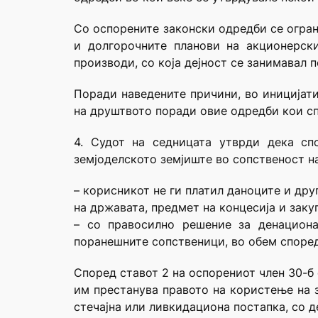
Со оспорените законски одредби се огра
и долгорочните планови на акционерск
производи, со која дејност се занимавал 
Поради наведените причини, во иницијати
на друштвото поради овие одредби кои сп
4. Судот на седницата утврди дека сп
земјоделското земјиште во сопственост на
– корисникот не ги платил даноците и др
на државата, предмет на концесија и заку
– со правосилно решение за денациона
поранешните сопственици, во обем споре
Според ставот 2 на оспорениот член 30-б 
им престанува правото на користење на з
стечајна или ливкидациона постапка, со 