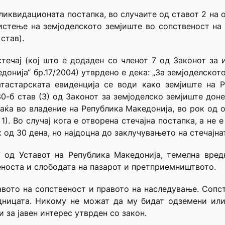
и ликвидационата постапка, во случаите од ставот 2 на 
истење на земјоделското земјиште во сопственост на
став).
стечај (кој што е додаден со членот 7 од Законот за
донија“ бр.17/2004) утврдено е дека: „За земјоделско
атастарската евиденција се води како земјиште на Р
 30-б став (3) од Законот за земјоделско земјиште дон
аќа во владение на Република Македонија, во рок од
1). Во случај кога е отворена стечајна постапка, а не 
 од 30 дена, но најдоцна до заклучувањето на стечајнат
7 од Уставот на Република Македонија, темелна вре
еноста и слободата на пазарот и претприемништвото.
авото на сопственост и правото на наследување. Сопс
дницата. Никому не можат да му бидат одземени или
и за јавен интерес утврден со закон.