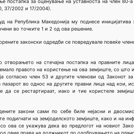
е постапка за оценување на уставноста на член 80-а 
, 37/2002 и 17/2004).
суд на Република Македонија му поднесе иницијатива
чени во точките 1 и 2 од ова решение.
рените законски одредби се повредувале повеќе членов
о отворањето на стечајна постапка на правните лица
емало правото на користење на ова земјиште, со што
а согласно член 53 и другите членови од Законот за
пазарот во однос на другите правни лица над кои, ист
е да се рестартираат, иако и тие користеле земјиш
дените закони сами по себе биле нејасни и двосми
ите подигнати на земјоделското земјиште, како и на и
со ова се укажува дека во предлогот на новиот Зако
 од овие права на должникот по одобрувањето на плано