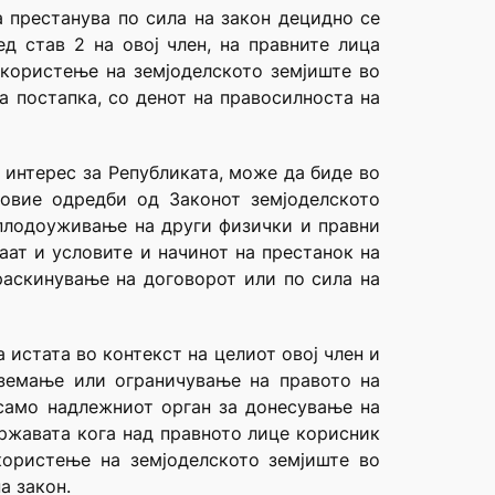
 престанува по сила на закон децидно се
ед став 2 на овој член, на правните лица
 користење на земјоделското земјиште во
а постапка, со денот на правосилноста на
 интерес за Републиката, може да биде во
 овие одредби од Законот земјоделското
 плодоуживање на други физички и правни
ваат и условите и начинот на престанок на
раскинување на договорот или по сила на
а истата во контекст на целиот овој член и
дземање или ограничување на правото на
 само надлежниот орган за донесување на
државата кога над правното лице корисник
 користење на земјоделското земјиште во
а закон.