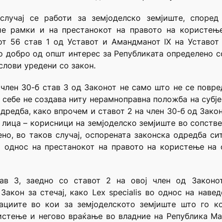
лучај се работи за земјоделско земјиште, споре
ие рамки и на престанокот на правото на користењ
т 56 став 1 од Уставот и Амандманот IX на Уставот 
о добро од општ интерес за Републиката определено 
слови уредени со закон.
член 30-б став 3 од Законот не само што не се повр
а себе не создава ниту нерамноправна положба на субје
дредба, како впрочем и ставот 2 на член 30-б од Закон
и лица – корисници на земјоделско земјиште во сопстве
но, во таков случај, оспорената законска одредба с
 однос на престанокот на правото на користење на 
ав 3, заедно со ставот 2 на овој член од Законот
акон за стечај, како Lex specialis во однос на наве
ациите во кои за земјоделското земјиште што го к
истење и негово враќање во владние на Република Мак