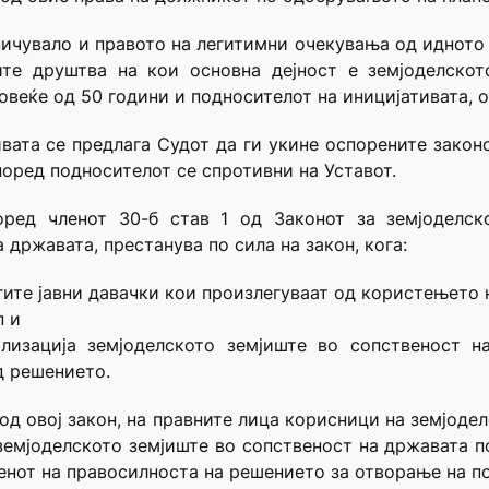
ничувало и правото на легитимни очекувања од идното
ите друштва на кои основна дејност е земјоделскот
повеќе од 50 години и подносителот на иницијативата, 
вата се предлага Судот да ги укине оспорените закон
оред подносителот се спротивни на Уставот.
оред членот 30-б став 1 од Законот за земјоделск
 државата, престанува по сила на закон, кога:
угите јавни давачки кои произлегуваат од користењето 
п и
лизација земјоделското земјиште во сопственост н
д решението.
од овој закон, на правните лица корисници на земјоде
емјоделското земјиште во сопственост на државата по
денот на правосилноста на решението за отворање на п