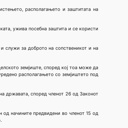
ристењето, располагањето и заштитата на
иката, ужива посебна заштита и се користи
 и служи за доброто на сопственикот и на
елското земјиште, според кој тоа може да
 уредено располагањето со земјиштето под
на државата, според членот 26 од Законот
н од начините предвидени во членот 15 од
.