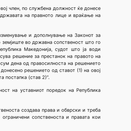
овој член, по службена должност ќе донесе
 државата на правното лице и враќање на
 изменување и дополнување на Законот за
то земјиште во државна сопственост што го
епублика Македонија, судот што ја води
есува решение за престанок на правото на
 осум дена од правосилноста на решението
е донесено решението од ставот (1) на овој
а постапка (став 2)“.
дност на уставниот поредок на Република
твеноста создава права и обврски и треба
 ограничени сопственоста и правата кои