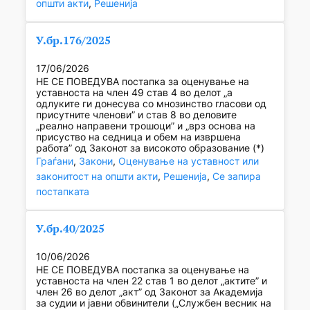
општи акти
, 
Решенија
У.бр.176/2025
17/06/2026
НЕ СЕ ПОВЕДУВА постапка за оценување на
уставноста на член 49 став 4 во делот „а
одлуките ги донесува со мнозинство гласови од
присутните членови” и став 8 во деловите
„реално направени трошоци” и „врз основа на
присуство на седница и обем на извршена
работа” од Законот за високото образование (*)
Граѓани
, 
Закони
, 
Оценување на уставност или
законитост на општи акти
, 
Решенија
, 
Се запира
постапката
У.бр.40/2025
10/06/2026
НЕ СЕ ПОВЕДУВА постапка за оценување на
уставноста на член 22 став 1 во делот „актите” и
член 26 во делот „акт” од Законот за Академија
за судии и јавни обвинители („Службен весник на