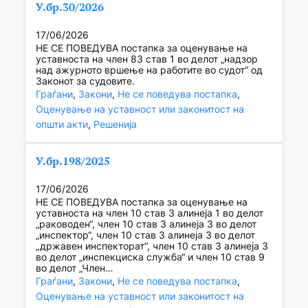
У.бр.30/2026
17/06/2026
НЕ СЕ ПОВЕДУВА постапка за оценување на
уставноста на член 83 став 1 во делот „надзор
над ажурното вршење на работите во судот“ од
Законот за судовите.
Граѓани
, 
Закони
, 
Не се поведува постапка
, 
Оценување на уставност или законитост на
општи акти
, 
Решенија
У.бр.198/2025
17/06/2026
НЕ СЕ ПОВЕДУВА постапка за оценување на
уставноста на член 10 став 3 алинеја 1 во делот
„раководен“, член 10 став 3 алинеја 3 во делот
„инспектор“, член 10 став 3 алинеја 3 во делот
„државен инспекторат“, член 10 став 3 алинеја 3
во делот „инспекциска служба“ и член 10 став 9
во делот „Член…
Граѓани
, 
Закони
, 
Не се поведува постапка
, 
Оценување на уставност или законитост на