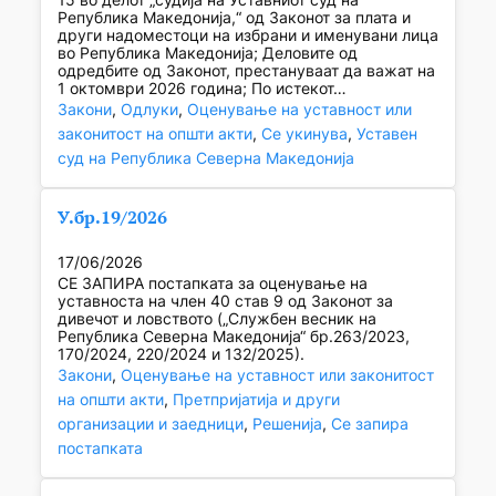
Република Македонија,“ од Законот за плата и
други надоместоци на избрани и именувани лица
во Република Македонија; Деловите од
одредбите од Законот, престануваат да важат на
1 октомври 2026 година; По истекот…
Закони
, 
Одлуки
, 
Оценување на уставност или
законитост на општи акти
, 
Се укинува
, 
Уставен
суд на Република Северна Македонија
У.бр.19/2026
17/06/2026
СЕ ЗАПИРА постапката за оценување на
уставноста на член 40 став 9 од Законот за
дивечот и ловството („Службен весник на
Република Северна Македонија“ бр.263/2023,
170/2024, 220/2024 и 132/2025).
Закони
, 
Оценување на уставност или законитост
на општи акти
, 
Претпријатија и други
организации и заедници
, 
Решенија
, 
Се запира
постапката