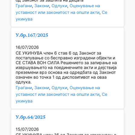
Граѓани
, 
Закони
, 
Одлуки
, 
Оценување на
уставност или законитост на општи акти
, 
Се
укинува
У.бр.167/2025
16/07/2026
СЕ УКИНУВА член 6 став 6 од Законот за
постапување со бесправно изградени објекти и
СЕ СТАВА ВОН СИЛА Решението за запирање на
извршувањето на поединечните акти и дејствија
преземени врз основа на одредбата од Законот
означен во точка 1 од диспозитивот на оваа
одлука.
Граѓани
, 
Закони
, 
Одлуки
, 
Оценување на
уставност или законитост на општи акти
, 
Се
укинува
У.бр.64/2025
15/07/2026
СЕ УКИНУВА член 16 од Законот за изменување