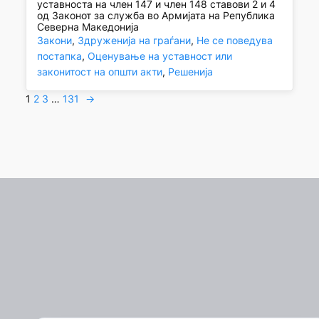
уставноста на член 147 и член 148 ставови 2 и 4
од Законот за служба во Армијата на Република
Северна Македонија
Закони
, 
Здруженија на граѓани
, 
Не се поведува
постапка
, 
Оценување на уставност или
законитост на општи акти
, 
Решенија
1
2
3
…
131
→