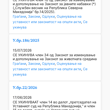
и дополнување на Законот за јавните набавки (*)
(„Службен весник на Република Северна
Македонија” бр.14/2025).
Граѓани
, 
Закони
, 
Одлуки
, 
Оценување на
уставност или законитост на општи акти
, 
Се
укинува
У.бр.186/2025
15/07/2026
СЕ УКИНУВА член 34 од Законот за изменување
и дополнување на Законот за животната средина
Граѓани
, 
Закони
, 
Одлуки
, 
Оценување на
уставност или законитост на општи акти
, 
Се
укинува
У.бр.22/2026
17/06/2026
СЕ УКИНУВААТ член 14 во делот „претседател на
Уставниот суд на Република Македонија,“ и член
15 во делот „судија на Уставниот суд на