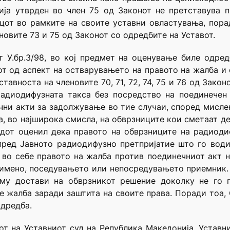
гија утврден во член 75 од Законот не претставува 
ецот во рамките на своите уставни овластувања, пор
овите 73 и 75 од Законот со одредбите на Уставот.
т У.бр.3/98, во кој предмет на оценување биле одред
от од аспект на остварувањето на правото на жалба и 
тавноста на членовите 70, 71, 72, 74, 75 и 76 од Зако
радиодифузната такса без посредство на поединечен
чни акти за задолжување во тие случаи, според мисле
, во најширока смисла, на обврзниците кои сметаат де
удот оценил дека правото на обврзниците на радиоди
пред Јавното радиодифузно претпријатие што го вод
во себе правото на жалба против поединечниот акт н
 имено, поседувањето или непосредувањето приемник. 
е му достави на обврзникот решение доколку не го 
е жалба заради заштита на своите права. Поради тоа,
одредба.
от на Уставниот суд на Република Македонија, Уставни