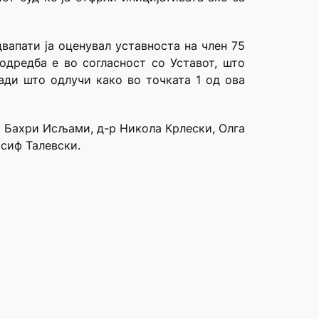
двапати ја оценувал уставноста на член 75
одредба е во согласност со Уставот, што
ради што одлучи како во точката 1 од ова
е Бахри Исљами, д-р Никола Крлески, Олга
осиф Талевски.