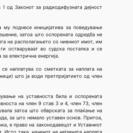
 1 од Законот за радиодифузната дејност
ја му поднесе иницијатива за поведување
решение, затоа што оспорената одредба не
ата на располагањето со нивниот имот, им
 ги остваруваат во судска постапка и се
 за електрична енергија.
 се наплатува со сметката за наплата на
ници) што ја води претпријатието од член
енување на уставноста била и оспорената
носта на член 9 став 3 и 4, член 73, член
увала затоа што обврската за плаќање на
да, за што немало уставен основ. Притоа,
ка, е право на законодавецот и Уставниот
 Исто така, начинот на нејзината наплата