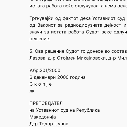
истата работа веќе одлучувал, а нема осн
Тргнувајќи од фактот дека Уставниот суд 
од Законот за радиодифузната дејност и
значи за истата работа Судот веќе одлуч
решение.
5. Ова решение Судот го донесе во соста
Лазова, д-р Стојмен Михајловски, д-р Ми
У.бр.201/2000
6 декември 2000 година
С к о п ј е
лк
ПРЕТСЕДАТЕЛ
на Уставниот суд на Република
Македонија
Д-р Тодор Џунов