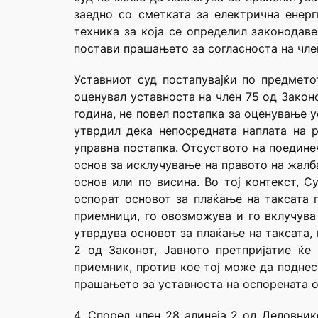
заедно со сметката за електрична енер
техника за која се определил законодав
постави прашањето за согласноста на член
Уставниот суд постапувајќи по предмето
оценувал уставноста на член 75 од Закон
година, не повел постапка за оценување ус
утврдил дека непосредната наплата на 
управна постапка. Отсуството на поедине
основ за исклучување на правото на жалба
основ или по висина. Во тој контекст, С
оспорат основот за плаќање на таксата 
приемници, го овозможува и го вклучува 
утврдува основот за плаќање на таксата,
2 од Законот, Јавното претпријатие ќ
приемник, против кое тој може да поднес
прашањето за уставноста на оспорената 
4. Според член 28 алинеја 2 од Деловник