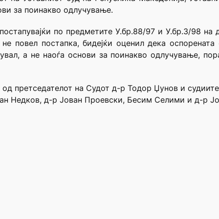
ови за поинакво одлучување.
постапувајќи по предметите У.бр.88/97 и У.бр.3/98 на 
 не повел постапка, бидејќи оценил дека оспорената 
увал, а не наоѓа основи за поинакво одлучување, по
в од претседателот на Судот д-р Тодор Џунов и судиит
лан Недков, д-р Јован Проевски, Бесим Селими и д-р Ј