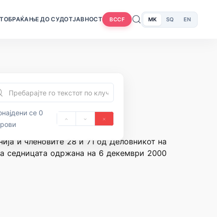
Т
ОБРАЌАЊЕ ДО СУДОТ
ЈАВНОСТ
MK
SQ
EN
BCCF
најдени се 0
орови
нија и членовите 28 и 71 од Деловникот на
 на седницата одржана на 6 декември 2000