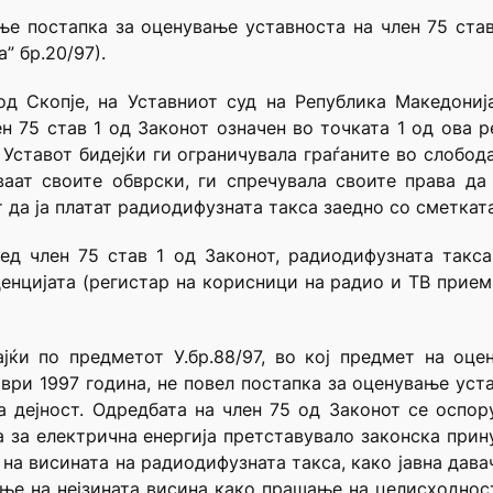
ње постапка за оценување уставноста на член 75 став
” бр.20/97).
 од Скопје, на Уставниот суд на Република Македони
н 75 став 1 од Законот означен во точката 1 од ова 
 Уставот бидејќи ги ограничувала граѓаните во слобод
аат своите обврски, ги спречувала своите права да
 да ја платат радиодифузната такса заедно со сметката
ед член 75 став 1 од Законот, радиодифузната такса
денцијата (регистар на корисници на радио и ТВ прием
јќи по предметот У.бр.88/97, во кој предмет на оц
ври 1997 година, не повел постапка за оценување устав
а дејност. Одредбата на член 75 од Законот се оспор
 за електрична енергија претставувало законска прину
на висината на радиодифузната такса, како јавна давач
ње на нејзината висина како прашање на целисходност.