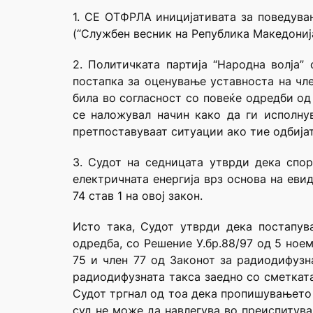
1. СЕ ОТФРЛА иницијативата за поведува
(“Службен весник на Република Македонија
2. Политичката партија “Народна волја”
постапка за оценување уставноста на чле
била во согласност со повеќе одредби од
се наложувал начин како да ги исполнув
претпоставуваат ситуации ако тие одбијат
3. Судот на седницата утврди дека спор
електричната енергија врз основа на еви
74 став 1 на овој закон.
Исто така, Судот утврди дека постапува
одредба, со Решение У.бр.88/97 од 5 ноем
75 и член 77 од Законот за радиодифузн
радиодифузната такса заедно со сметката
Судот тргнал од тоа дека пропишувањето 
суд не може да навлегува во преиспитува