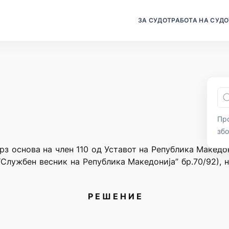
ЗА СУДОТ
РАБОТА НА СУДО
Про
зб
рз основа на член 110 од Уставот на Република Македо
“Службен весник на Република Македонија” бр.70/92),
Р Е Ш Е Н И Е