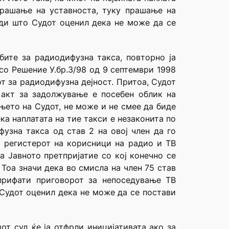
прашање на уставноста, туку прашање на
ади што Судот оценил дека не може да се
бите за радиодифузна такса, повторно ја
со Решение У.бр.3/98 од 9 септември 1998
нот за радиодифузна дејност. Притоа, Судот
 акт за задолжување е посебен облик на
њето на Судот, не може и не смее да биде
ка наплатата на тие такси е незаконита по
фузна такса од став 2 на овој член да го
и регистерот на корисници на радио и ТВ
а Јавното претпријатие со кој конечно се
Тоа значи дека во смисла на член 75 став
прифати приговорот за непоседување ТВ
 Судот оценил дека не може да се постави
от суд ќе ја отфрли иницијативата ако за