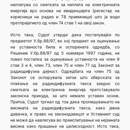
наплатува со сметката за наплата на електричната
енергија врз основа на евиденцијата (регистар на
корисници на радио и ТВ приемници) што ја води
претпријатието од член 74 став 1 на овој закон.
Исто така, Судот утврди дека постапувајќи по
предметот У.бр.88/97, во кој предмет на оценување
на уставноста била и оспорената одредба, со
Решение У.бр.88/97 од 5 ноември 1997 година, не
повел постапка за оценување уставноста на член 9
став 3 и 4, член 73, член 75 и член 77 од Законот за
радиодифузна дејност. Одредбата на член 75 од
Законот се оспорувала затоа што обврската за
плаќање на радиодифузната такса заедно со
сметката за електрична енергија претставувало
законска принуда, за што немало уставен основ.
Притоа, Судот тргнал од тоа дека пропишувањето на
висината на радиодифузната такса, како јавна
давачка, е право на законодавецот и Уставниот суд
не може да навлегува во преиспитување на нејзината
висина како прашање на целисходност. Исто така,