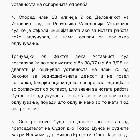
уставноста на оспорената одредба.
4. Според член 28 алинеја 2 од Деловникот на
Уставниот суд на Република Македонија, Уставниот
суд ќе ја отфрли иницијативата ако за истата работа
веќе одлучувал, а нема основи за поинакво
одлучување.
Тргнувајќи од фактот дека Уставниот суд
постапувајќи по предметите У.бр.88/97 и У.бр.3/98 на
двапати ја оценувал уставноста на член 75 од
Законот за радиодифузната дејност и не повел
постапка, бидејќи оценил дека оспорената одредба е
во согласност со Уставот, што значи за истата работа
Судот веќе одлучувал, а не наоѓа основи за поинакво
одлучување, поради што одлучи како во точката 1 од
ова решение.
5. Ова решение Судот го донесе во состав од
претседателот на Судот д-р Тодор Џунов и судиите
Бахри Исљами, д-р Никола Крлески, Олга Лазова, д-