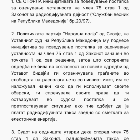
1. СЕ ОТФРЛА иницијативата за поведување постапка
за оценување уставноста на член 75 став 1 од
Законот за радиодифузната дејност (“Службен весник
на Република Македонија” бр.20/97).
2. Политичката партија “Народна волја” од Скопје, на
Уставниот суд на Република Македонија му поднесе
иницијатива за поведување постапка за оценување
уставноста на член 75 став 1 од Законот означен во
точката 1 од ова решение, затоа што оспорената
одредба не била во согласност со повеќе одредби од
Уставот бидејќи ги ограничувала граѓаните во
слободата на располагањето со нивниот имот, им се
наложувал начин како да ги исполнуваат своите
обврски, ги спречувала своите права да ги
остваруваат во судска постапка и се
претпоставуваат ситуации ако тие одбијат да ја
платат радиодифузната такса заедно со сметката за
електрична енергија.
3. Судот на седницата утврди дека според член 75
став 1 од Законот, радиодифузната такса се