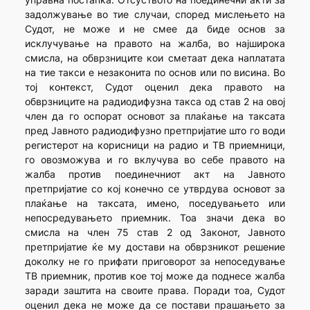
задолжување во тие случаи, според мислењето на
Судот, не може и не смее да биде основ за
исклучување на правото на жалба, во најширока
смисла, на обврзниците кои сметаат дека наплатата
на тие такси е незаконита по основ или по висина. Во
тој контекст, Судот оценил дека правото на
обврзниците на радиодифузна такса од став 2 на овој
член да го оспорат основот за плаќање на таксата
пред Јавното радиодифузно претпријатие што го води
регистерот на корисници на радио и ТВ приемници,
го овозможува и го вклучува во себе правото на
жалба против поединечниот акт на Јавното
претпријатие со кој конечно се утврдува основот за
плаќање на таксата, имено, поседувањето или
непосредувањето приемник. Тоа значи дека во
смисла на член 75 став 2 од Законот, Јавното
претпријатие ќе му достави на обврзникот решение
доколку не го прифати приговорот за непоседување
ТВ приемник, против кое тој може да поднесе жалба
заради заштита на своите права. Поради тоа, Судот
оценил дека не може да се постави прашањето за