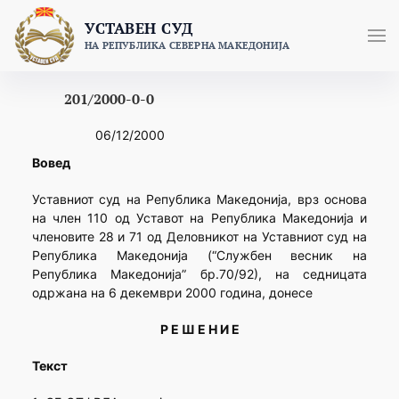
Skip
УСТАВЕН СУД
to
НА РЕПУБЛИКА СЕВЕРНА МАКЕДОНИЈА
content
201/2000-0-0
06/12/2000
Вовед
Уставниот суд на Република Македонија, врз основа
на член 110 од Уставот на Република Македонија и
членовите 28 и 71 од Деловникот на Уставниот суд на
Република Македонија (“Службен весник на
Република Македонија” бр.70/92), на седницата
одржана на 6 декември 2000 година, донесе
Р Е Ш Е Н И Е
Текст