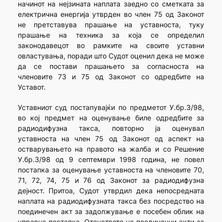
начинот на нејзината наплата заедно со сметката за
електрична енергија утврден во член 75 од Законот
не претставува прашање на уставноста, туку
прашање на техника за која се определил
законодавецот во рамките на своите уставни
овластувања, поради што Судот оценил дека не може
да се постави прашањето за согласноста на
членовите 73 и 75 од Законот со одредбите на
Уставот.
Уставниот суд постапувајќи по предметот У.бр.3/98,
во кој предмет на оценување биле одредбите за
радиодифузна такса, повторно ја оценувал
уставноста на член 75 од Законот од аспект на
остварувањето на правото на жалба и со Решение
У.бр.3/98 од 9 септември 1998 година, не повел
постапка за оценување уставноста на членовите 70,
71, 72, 74, 75 и 76 од Законот за радиодифузна
дејност. Притоа, Судот утврдил дека непосредната
наплата на радиодифузната такса без посредство на
поединечен акт за задолжување е посебен облик на
управна постапка. Отсуството на поединечни акти за