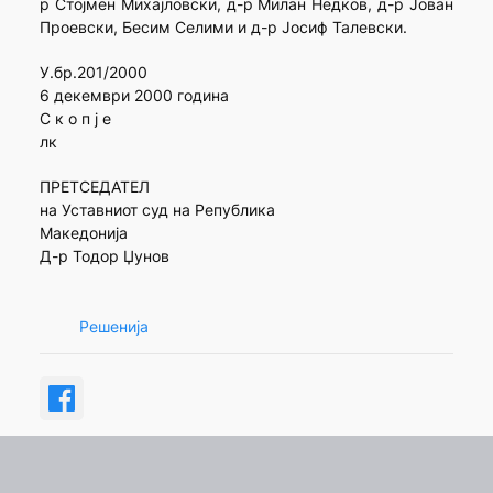
р Стојмен Михајловски, д-р Милан Недков, д-р Јован
Проевски, Бесим Селими и д-р Јосиф Талевски.
У.бр.201/2000
6 декември 2000 година
С к о п ј е
лк
ПРЕТСЕДАТЕЛ
на Уставниот суд на Република
Македонија
Д-р Тодор Џунов
Решенија