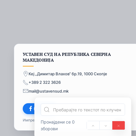
УСТАВЕН СУД НА РЕПУБЛИКА СЕВЕРНА
МАКЕДОНИЈА
Кеј „Димитар Влахов“ бр.19, 1000 Скопје
+389 2 322 3626
mail@ustavensud.mk
Facebook
Импресум
© 2026
Пронајдени се 0
зборови