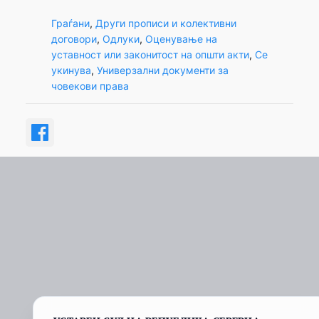
Граѓани
, 
Други прописи и колективни
договори
, 
Одлуки
, 
Оценување на
уставност или законитост на општи акти
, 
Се
укинува
, 
Универзални документи за
човекови права