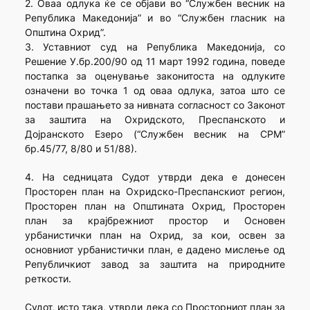
2. Оваа одлука ќе се објави во “Службен весник на
Република Македонија” и во “Службен гласник на
Општина Охрид”.
3. Уставниот суд на Република Македонија, со
Решение У.бр.200/90 од 11 март 1992 година, поведе
постапка за оценување законитоста на одлуките
означени во точка 1 од оваа одлука, затоа што се
постави прашањето за нивната согласност со Законот
за заштита на Охридското, Преспанското и
Дојранското Езеро (“Службен весник на СРМ”
бр.45/77, 8/80 и 51/88).
4. На седницата Судот утврди дека е донесен
Просторен план на Охридско-Преспанскиот регион,
Просторен план на Општината Охрид, Просторен
план за крајбрежниот простор и Основен
урбанистички план на Охрид, за кои, освен за
основниот урбанистички план, е дадено мислење од
Републичкиот завод за заштита на природните
реткости.
Судот, исто така, утврди дека со Просторниот план за