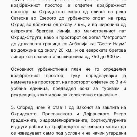
крајбрежниот простор е опфатен крајбрежниот
простор на Охридското езеро од вливот на река
Сатеска во Езерото до урбанисто опфат на град
Охрид во должина од околу 7 км., и во широчина од
езерската брегова линија до магистралниот пат
Охрид-Струга, како и просторот од хотел “Метропол”
до државната граница со Албанија кај “Свети Наум”
во должина од околу 20 км., и од езерската брегова
линија кон планината во широчина од 750 до 800 м.
Основниот урбанистички план не го определил
крајбрежниот простор, туку определувајќи ја
намената на просторот, на просторот опфатен со 3 и 4
урбана единица, предвидел зона за туризам и
рекреација, како и зона за колективно становање.
5. Според член 9 став 1 од Законот за заштита на
Охридското, Преспанското и Дојранското Езеро
градежните, хидромелиоративните, хортикултурните
и други работи на крајбрежјето на езерата можат да
се изведуваат само под услови и на начин утврдени