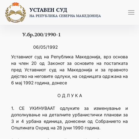
Skip
УСТАВЕН СУД
to
НА РЕПУБЛИКА СЕВЕРНА МАКЕДОНИЈА
content
У.бр.200/1990-1
06/05/1992
Уставниот суд на Република Македонија, врз основа
на член 20 од Законот за основите на постапката
пред Уставниот суд на Македонија и за правното
дејство на неговите одлуки, на седницата одржана на
6 мај 1992 година, донесе
О Д Л У К А
1. СЕ УКИНУВААТ одлуките за изменување и
дополнување на деталните урбанистички планови за
3 и 4 урбана единица, донесени од Собранието на
Општината Охрид на 28 јуни 1990 година.