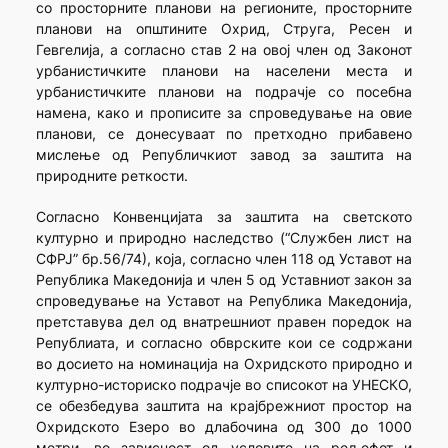
со просторните планови на регионите, просторните
планови на општините Охрид, Струга, Ресен и
Гевгелија, а согласно став 2 на овој член од Законот
урбанистичките планови на населени места и
урбанистичките планови на подрачје со посебна
намена, како и прописите за спроведување на овие
планови, се донесуваат по претходно прибавено
мислење од Републичкиот завод за заштита на
природните реткости.
Согласно Конвенцијата за заштита на светското
културно и природно наследство (“Службен лист на
СФРЈ” бр.56/74), која, согласно член 118 од Уставот на
Република Македонија и член 5 од Уставниот закон за
спроведување на Уставот на Република Македонија,
претставува дел од внатрешниот правен поредок на
Републиата, и согласно обврските кои се содржани
во досието на номинација на Охридското природно и
културно-историско подрачје во списокот на УНЕСКО,
се обезбедува заштита на крајбрежниот простор на
Охридското Езеро во длабочина од 300 до 1000
метри, во зависност од условите на рељефот и