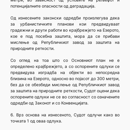
потенцијалните опасности од деградација.
Од изнесените законски одредби произлегува дека
за урбанистичките планови кои предвидуваат
градежни и други работи во крајбрежјето на Езерото,
кое е под посебна заштита, мора да се прибави
мислење од Републичкиот завод за заштита на
природните реткости.
Со оглед на тоа што со Основниот план не е
определено крајбрежјето, а со оспорените одлуки се
предвидува изградба на објекти во непосредна
близина на Езерото, односно во појасот до 300 метри,
без да се обезбеди мислење од Републичкиот завод
за заштита на природните реткости, Судот оцени дека
оспорените одлуки не се во согласност со означените
одредби од Законот и со Конвенцијата.
6. Врз основа на изнесеното, Судот одлучи како во
точката 1 од оваа одлука.