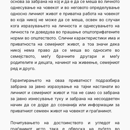
основа за забрана на кој и да е да се меша во личното
однесување на човекот и во неговото определување
односно личниот живот е приватна работа на човекот
во која никој не може да се меша, освен во случаи
кога изразувањето на личноста и однесувањето на
личноста ги доведува во прашање општоприфатените
норми во општеството. Слични карактеристики има и
приватноста на семејниот живот, а тоа значи дека
никој нема право да се меша во односите во
семејството, меѓу брачните другари и меѓу
родителите и децата, начинот на живеење, семејниот
ред и друго.
Гарантирањето на оваа приватност подразбира
забрана за јавно изразување на тајни настанати во
личниот и семејниот живот и тоа не само со забрана
за јавно изнесување туку и забрана на несоодветен
начин да се дојде до сознанија или информации за
приватниот семеен живот на човекот и граѓанинот.
Почитувањето на достоинството и угледот на
граѓанинот исто така е обврска на луѓето во