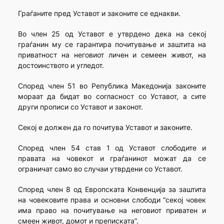
Граѓаните пред Уставот и законите се еднакви.
Во член 25 од Уставот е утврдено дека на секој
граѓанин му се гарантира почитување и заштита на
приватност на неговиот личен и семеен живот, на
достоинството и угледот.
Според член 51 во Република Македонија законите
мораат да бидат во согласност со Уставот, а сите
други прописи со Уставот и законот.
Секој е должен да го почитува Уставот и законите.
Според член 54 став 1 од Уставот слободите и
правата на човекот и граѓанинот можат да се
ограничат само во случаи утврдени со Уставот.
Според член 8 од Европската Конвенција за заштита
на човековите права и основни слободи “секој човек
има право на почитување на неговиот приватен и
смеен живот, домот и преписката”.