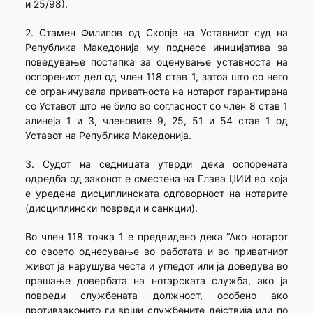
и 25/98).
2. Стамен Филипов од Скопје на Уставниот суд на
Република Македонија му поднесе иницијатива за
поведување постапка за оценување уставноста на
оспорениот дел од член 118 став 1, затоа што со него
се ограничувала приватноста на нотарот гарантирана
со Уставот што не било во согласност со член 8 став 1
алинеја 1 и 3, членовите 9, 25, 51 и 54 став 1 од
Уставот на Република Македонија.
3. Судот на седницата утврди дека оспорената
одредба од законот е сместена на Глава ЏИИ во која
е уредена дисциплинската одговорност на нотарите
(дисциплински повреди и санкции).
Во член 118 точка 1 е предвидено дека “Ако нотарот
со своето однесување во работата и во приватниот
живот ја нарушува честа и угледот или ја доведува во
прашање довербата на нотарската служба, ако ја
повреди службената должност, особено ако
противзаконито ги врши службените дејствија или по