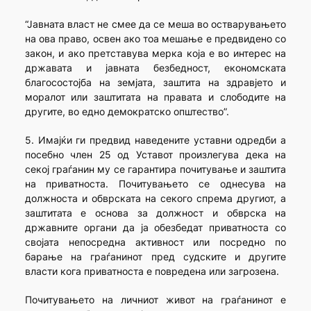
“Јавната власт не смее да се меша во остварувањето
на ова право, освен ако тоа мешање е предвидено со
закон, и ако претставува мерка која е во интерес на
државата и јавната безбедност, економската
благосостојба на земјата, заштита на здравјето и
моралот или заштитата на правата и слободите на
другите, во едно демократско општество”.
5. Имајќи ги предвид наведените уставни одредби а
посебно член 25 од Уставот произлегува дека на
секој граѓанин му се гарантира почитување и заштита
на приватноста. Почитувањето се однесува на
должноста и обврската на секого спрема другиот, а
заштитата е основа за должност и обврска на
државните органи да ја обезбедат приватноста со
својата непосредна активност или посредно по
барање на граѓанинот пред судските и другите
власти кога приватноста е повредена или загрозена.
Почитувањето на личниот живот на граѓанинот е