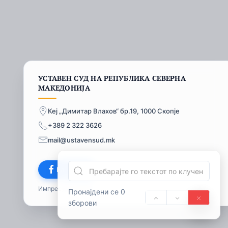
УСТАВЕН СУД НА РЕПУБЛИКА СЕВЕРНА
МАКЕДОНИЈА
Кеј „Димитар Влахов“ бр.19, 1000 Скопје
+389 2 322 3626
mail@ustavensud.mk
Facebook
Импресум
© 2026
Пронајдени се 0
зборови