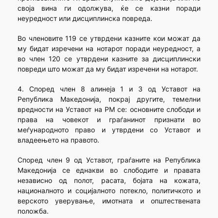
своја вина ги одолжува, ќе се казни поради
неуредност или дисциплинска повреда.
Во членовите 119 се утврдени казните кои можат да
му бидат изречени на нотарот поради неуредност, а
во член 120 се утврдени казните за дисциплински
повреди што можат да му бидат изречени на нотарот.
4. Според член 8 алинеја 1 и 3 од Уставот на
Република Македонија, покрај другите, темелни
вредности на Уставот на РМ се: основните слободи и
права на човекот и граѓанинот признати во
меѓународното право и утврдени со Уставот и
владеењето на правото.
Според член 9 од Уставот, граѓаните на Република
Македонија се еднакви во слободите и правата
независно од полот, расата, бојата на кожата,
националното и социјалното потекло, политичкото и
верското уверување, имотната и општествената
положба.