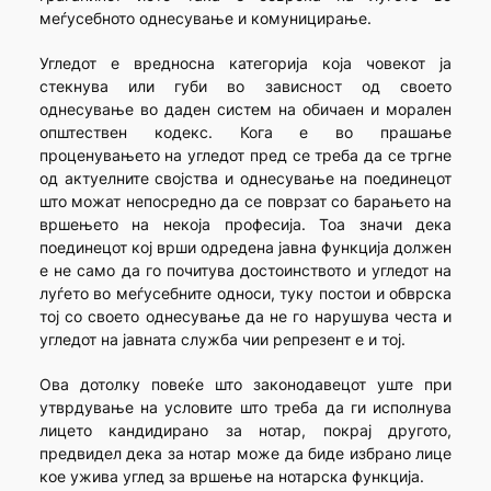
меѓусебното однесување и комуницирање.
Угледот е вредносна категорија која човекот ја
стекнува или губи во зависност од своето
однесување во даден систем на обичаен и морален
општествен кодекс. Кога е во прашање
проценувањето на угледот пред се треба да се тргне
од актуелните својства и однесување на поединецот
што можат непосредно да се поврзат со барањето на
вршењето на некоја професија. Тоа значи дека
поединецот кој врши одредена јавна функција должен
е не само да го почитува достоинството и угледот на
луѓето во меѓусебните односи, туку постои и обврска
тој со своето однесување да не го нарушува честа и
угледот на јавната служба чии репрезент е и тој.
Ова дотолку повеќе што законодавецот уште при
утврдување на условите што треба да ги исполнува
лицето кандидирано за нотар, покрај другото,
предвидел дека за нотар може да биде избрано лице
кое ужива углед за вршење на нотарска функција.