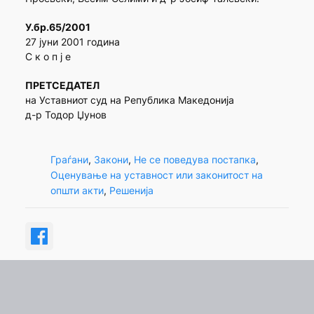
У.бр.65/2001
27 јуни 2001 година
С к о п ј е
ПРЕТСЕДАТЕЛ
на Уставниот суд на Република Македонија
д-р Тодор Џунов
Граѓани
, 
Закони
, 
Не се поведува постапка
, 
Оценување на уставност или законитост на
општи акти
, 
Решенија