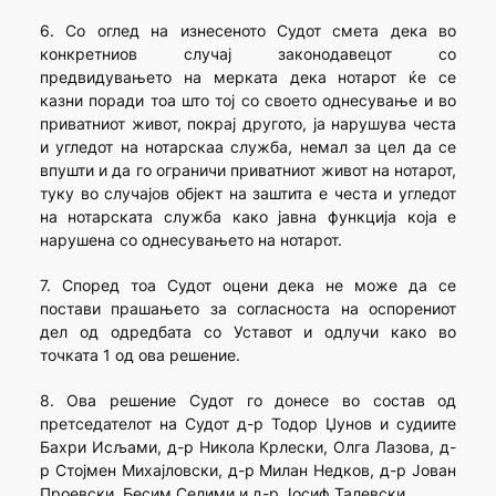
6. Со оглед на изнесеното Судот смета дека во
конкретниов случај законодавецот со
предвидувањето на мерката дека нотарот ќе се
казни поради тоа што тој со своето однесување и во
приватниот живот, покрај другото, ја нарушува честа
и угледот на нотарскаа служба, немал за цел да се
впушти и да го ограничи приватниот живот на нотарот,
туку во случајов објект на заштита е честа и угледот
на нотарската служба како јавна функција која е
нарушена со однесувањето на нотарот.
7. Според тоа Судот оцени дека не може да се
постави прашањето за согласноста на оспорениот
дел од одредбата со Уставот и одлучи како во
точката 1 од ова решение.
8. Ова решение Судот го донесе во состав од
претседателот на Судот д-р Тодор Џунов и судиите
Бахри Исљами, д-р Никола Крлески, Олга Лазова, д-
р Стојмен Михајловски, д-р Милан Недков, д-р Јован
Проевски, Бесим Селими и д-р Јосиф Талевски.