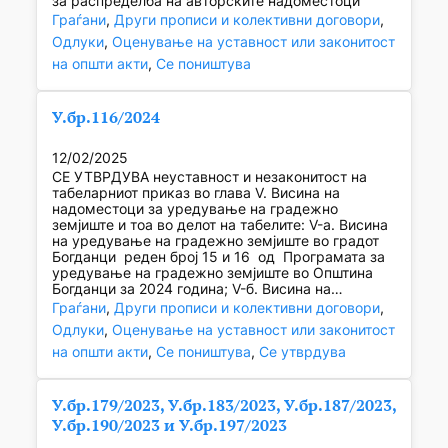
за распределба на авторските надоместоци
Граѓани
, 
Други прописи и колективни договори
, 
Одлуки
, 
Оценување на уставност или законитост
на општи акти
, 
Се поништува
У.бр.116/2024
12/02/2025
СЕ УТВРДУВА неуставност и незаконитост на
табеларниот приказ во глава V. Висина на
надоместоци за уредување на градежно
земјиште и тоа во делот на табелите: V-а. Висина
на уредување на градежно земјиште во градот
Богданци реден број 15 и 16 од Програмата за
уредување на градежно земјиште во Општина
Богданци за 2024 година; V-б. Висина на…
Граѓани
, 
Други прописи и колективни договори
, 
Одлуки
, 
Оценување на уставност или законитост
на општи акти
, 
Се поништува
, 
Се утврдува
У.бр.179/2023, У.бр.183/2023, У.бр.187/2023,
У.бр.190/2023 и У.бр.197/2023