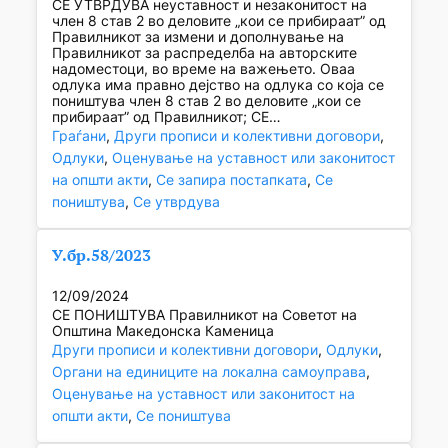
СЕ УТВРДУВА неуставност и незаконитост на
член 8 став 2 во деловите „кои се прибираат” од
Правилникот за измени и дополнување на
Правилникот за распределба на авторските
надоместоци, во време на важењето. Оваа
одлука има правно дејство на одлука со која се
поништува член 8 став 2 во деловите „кои се
прибираат” од Правилникот; СЕ…
Граѓани
, 
Други прописи и колективни договори
, 
Одлуки
, 
Оценување на уставност или законитост
на општи акти
, 
Се запира постапката
, 
Се
поништува
, 
Се утврдува
У.бр.58/2023
12/09/2024
СЕ ПОНИШТУВА Правилникот на Советот на
Општина Македонска Каменица
Други прописи и колективни договори
, 
Одлуки
, 
Органи на единиците на локална самоуправа
, 
Оценување на уставност или законитост на
општи акти
, 
Се поништува