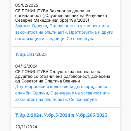
05/02/2025
СЕ ПОНИШТУВА Законот за данок на
солидарност („Службен весник на Република
Северна Македонија” број 199/2023)
Закони
, 
Одлуки
, 
Оценување на уставност или
законитост на општи акти
, 
Претпријатија и други
организации и заедници
, 
Се поништува
У.бр.181/2023
04/12/2024
СЕ ПОНИШТУВА Одлуката за основање на
друштво со ограничена одговорност, донесена
од Советот на Општина Вевчани
Други прописи и колективни договори
, 
Јавни
служби
, 
Одлуки
, 
Оценување на уставност или
законитост на општи акти
, 
Се поништува
У.бр.2/2024, У.бр.3/2024 и У.бр.203/2023
20/11/2024