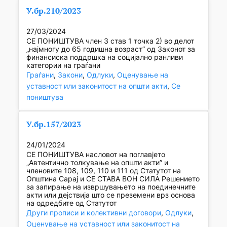
У.бр.210/2023
27/03/2024
СЕ ПОНИШТУВА член 3 став 1 точка 2) во делот
„најмногу до 65 годишна возраст” од Законот за
финансиска поддршка на социјално ранливи
категории на граѓани
Граѓани
, 
Закони
, 
Одлуки
, 
Оценување на
уставност или законитост на општи акти
, 
Се
поништува
У.бр.157/2023
24/01/2024
СЕ ПОНИШТУВА насловот на поглавјето
„Автентично толкување на општи акти” и
членовите 108, 109, 110 и 111 од Статутот на
Општина Сарај и СЕ СТАВА ВОН СИЛА Решението
за запирање на извршувањето на поединечните
акти или дејствија што се преземени врз основа
на одредбите од Статутот
Други прописи и колективни договори
, 
Одлуки
, 
Оценување на уставност или законитост на