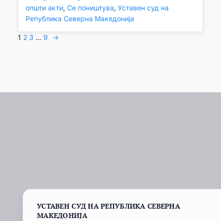
општи акти
, 
Се поништува
, 
Уставен суд на
Република Северна Македонија
1
2
3
…
9
→
УСТАВЕН СУД НА РЕПУБЛИКА СЕВЕРНА
МАКЕДОНИЈА