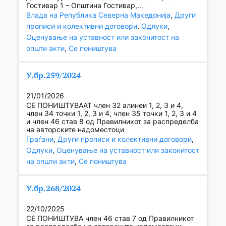
Гостивар 1 – Општина Гостивар,…
Влада на Република Северна Македонија
, 
Други
прописи и колективни договори
, 
Одлуки
, 
Оценување на уставност или законитост на
општи акти
, 
Се поништува
У.бр.259/2024
21/01/2026
СЕ ПОНИШТУВААТ член 32 алинеи 1, 2, 3 и 4,
член 34 точки 1, 2, 3 и 4, член 35 точки 1, 2, 3 и 4
и член 46 став 8 од Правилникот за распределба
на авторските надоместоци
Граѓани
, 
Други прописи и колективни договори
, 
Одлуки
, 
Оценување на уставност или законитост
на општи акти
, 
Се поништува
У.бр.268/2024
22/10/2025
СЕ ПОНИШТУВА член 46 став 7 од Правилникот