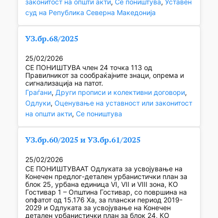
законитост на општи акти
, 
Се поништува
, 
Уставен
суд на Република Северна Македонија
УЗ.бр.68/2025
25/02/2026
СЕ ПОНИШТУВА член 24 точка 113 од
Правилникот за сообраќајните знаци, опрема и
сигнализација на патот.
Граѓани
, 
Други прописи и колективни договори
, 
Одлуки
, 
Оценување на уставност или законитост
на општи акти
, 
Се поништува
УЗ.бр.60/2025 и УЗ.бр.61/2025
25/02/2026
СЕ ПОНИШТУВААТ Одлуката за усвојување на
Конечен предлог-детален урбанистички план за
блок 25, урбана единица VI, VII и VIII зона, КО
Гостивар 1 – Општина Гостивар, со површина на
опфатот од 15.176 Ха, за плански период 2019-
2029 и Одлуката за усвојување на Конечен
детален урбанистички план за блок 24, КО