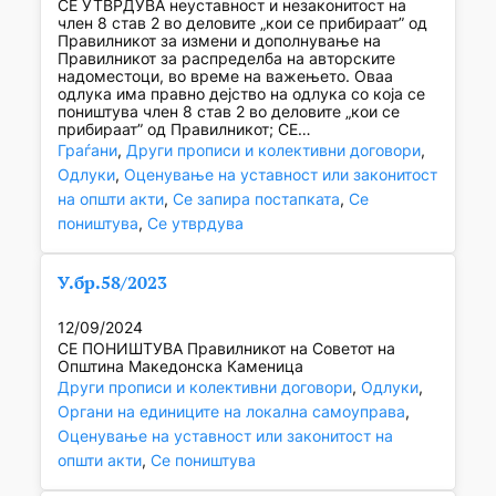
СЕ УТВРДУВА неуставност и незаконитост на
член 8 став 2 во деловите „кои се прибираат” од
Правилникот за измени и дополнување на
Правилникот за распределба на авторските
надоместоци, во време на важењето. Оваа
одлука има правно дејство на одлука со која се
поништува член 8 став 2 во деловите „кои се
прибираат” од Правилникот; СЕ…
Граѓани
, 
Други прописи и колективни договори
, 
Одлуки
, 
Оценување на уставност или законитост
на општи акти
, 
Се запира постапката
, 
Се
поништува
, 
Се утврдува
У.бр.58/2023
12/09/2024
СЕ ПОНИШТУВА Правилникот на Советот на
Општина Македонска Каменица
Други прописи и колективни договори
, 
Одлуки
, 
Органи на единиците на локална самоуправа
, 
Оценување на уставност или законитост на
општи акти
, 
Се поништува