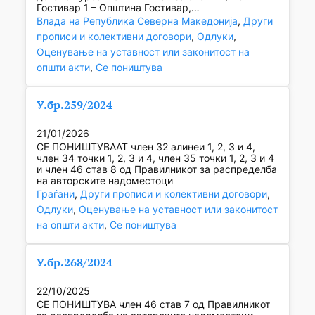
Гостивар 1 – Општина Гостивар,…
Влада на Република Северна Македонија
, 
Други
прописи и колективни договори
, 
Одлуки
, 
Оценување на уставност или законитост на
општи акти
, 
Се поништува
У.бр.259/2024
21/01/2026
СЕ ПОНИШТУВААТ член 32 алинеи 1, 2, 3 и 4,
член 34 точки 1, 2, 3 и 4, член 35 точки 1, 2, 3 и 4
и член 46 став 8 од Правилникот за распределба
на авторските надоместоци
Граѓани
, 
Други прописи и колективни договори
, 
Одлуки
, 
Оценување на уставност или законитост
на општи акти
, 
Се поништува
У.бр.268/2024
22/10/2025
СЕ ПОНИШТУВА член 46 став 7 од Правилникот