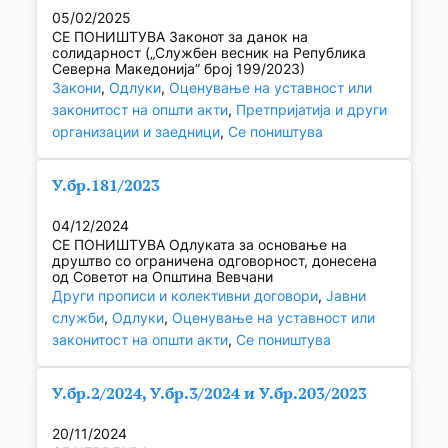
05/02/2025
СЕ ПОНИШТУВА Законот за данок на
солидарност („Службен весник на Република
Северна Македонија” број 199/2023)
Закони
, 
Одлуки
, 
Оценување на уставност или
законитост на општи акти
, 
Претпријатија и други
организации и заедници
, 
Се поништува
У.бр.181/2023
04/12/2024
СЕ ПОНИШТУВА Одлуката за основање на
друштво со ограничена одговорност, донесена
од Советот на Општина Вевчани
Други прописи и колективни договори
, 
Јавни
служби
, 
Одлуки
, 
Оценување на уставност или
законитост на општи акти
, 
Се поништува
У.бр.2/2024, У.бр.3/2024 и У.бр.203/2023
20/11/2024