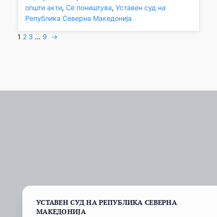
општи акти
, 
Се поништува
, 
Уставен суд на
Република Северна Македонија
1
2
3
…
9
→
УСТАВЕН СУД НА РЕПУБЛИКА СЕВЕРНА
МАКЕДОНИЈА