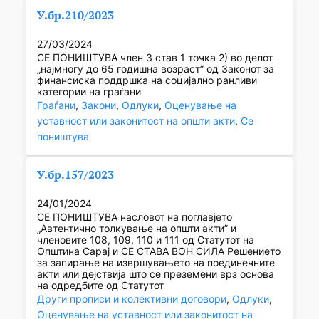
У.бр.210/2023
27/03/2024
СЕ ПОНИШТУВА член 3 став 1 точка 2) во делот
„најмногу до 65 годишна возраст” од Законот за
финансиска поддршка на социјално ранливи
категории на граѓани
Граѓани
, 
Закони
, 
Одлуки
, 
Оценување на
уставност или законитост на општи акти
, 
Се
поништува
У.бр.157/2023
24/01/2024
СЕ ПОНИШТУВА насловот на поглавјето
„Автентично толкување на општи акти” и
членовите 108, 109, 110 и 111 од Статутот на
Општина Сарај и СЕ СТАВА ВОН СИЛА Решението
за запирање на извршувањето на поединечните
акти или дејствија што се преземени врз основа
на одредбите од Статутот
Други прописи и колективни договори
, 
Одлуки
, 
Оценување на уставност или законитост на