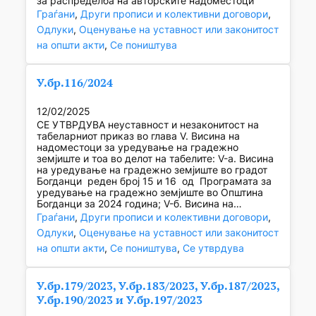
за распределба на авторските надоместоци
Граѓани
, 
Други прописи и колективни договори
, 
Одлуки
, 
Оценување на уставност или законитост
на општи акти
, 
Се поништува
У.бр.116/2024
12/02/2025
СЕ УТВРДУВА неуставност и незаконитост на
табеларниот приказ во глава V. Висина на
надоместоци за уредување на градежно
земјиште и тоа во делот на табелите: V-а. Висина
на уредување на градежно земјиште во градот
Богданци реден број 15 и 16 од Програмата за
уредување на градежно земјиште во Општина
Богданци за 2024 година; V-б. Висина на…
Граѓани
, 
Други прописи и колективни договори
, 
Одлуки
, 
Оценување на уставност или законитост
на општи акти
, 
Се поништува
, 
Се утврдува
У.бр.179/2023, У.бр.183/2023, У.бр.187/2023,
У.бр.190/2023 и У.бр.197/2023