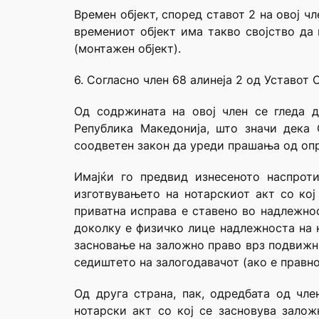
Времен објект, според ставот 2 на овој 
времениот објект има такво својство да 
(монтажен објект).
6. Согласно член 68 алинеја 2 од Уставот
Од содржината на овој член се гледа 
Република Македонија, што значи дека 
соодветен закон да уреди прашања од опр
Имајќи го предвид изнесеното наспрот
изготвувањето на нотарскиот акт со ко
приватна исправа е ставено во надлежнос
доколку е физичко лице надлежноста на 
засновање на заложно право врз подвижн
седиштето на залогодавачот (ако е правно
Од друга страна, пак, одредбата од чл
нотарски акт со кој се засновува зало