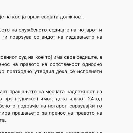
е на кое ја врши својата должност.
њето на службеното седиште на нотарот и
а ги поврзува со видот на издавањето на
новниот суд на кое тој има свое седиште, а
енос на правото на сопственост односно
ако претходно утврдил дека се исполнети
ираат прашањето на месната надлежност на
о врз недвижен имот; дека членот 24 од
еното подрачје на нотарот сврзувајќи го
улира прашањето за пренос на правото на
та.