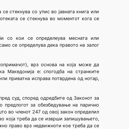
 се стекнува со упис во јавната книга или
потеката се стекнува во моментот кога се
би со кои се определеува месната или
само се определува дека правото на залог
гопримачот), врз основа на која може да
а Македонија е: спогодба на странките
или приватна исправа потврдена од нотар,
пред суд, според одредбите од Законот за
по предлогот за обезбедување на парично
то во членот 247 од овој закон определил
 во која треба да се изврши запишувањето,
жно право врз недвижноти кое треба да се