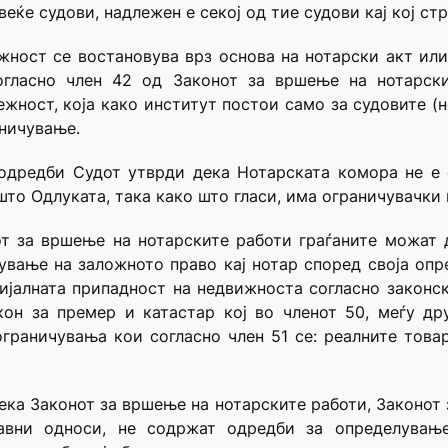
веќе судови, надлежен е секој од тие судови кај кој ст
жност се востановува врз основа на нотарски акт ил
согласно член 42 од Законот за вршење на нотарски
жност, која како институт постои само за судовите (не
аничување.
одредби Судот утврди дека Нотарската комора не е 
то Одлуката, така како што гласи, има ограничувачки 
т за вршење на нотарските работи граѓаните можат 
ување на заложното право кај нотар според своја опре
ијалната припадност на недвижноста согласно законс
он за премер и катастар кој во членот 50, меѓу др
раничувања кои согласно член 51 се: реалните товар
дека Законот за вршење на нотарските работи, Законот 
авни односи, не содржат одредби за определувањ