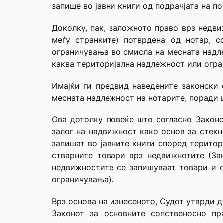
запише во јавни книги од подрачјата на по
Доколку, пак, заложното право врз недви
меѓу странките) потврдена од нотар, 
ограничувања во смисла на месната надле
каква територијална надлежност или огр
Имајќи ги предвид наведените законски 
месната надлежност на нотарите, поради ш
Ова дотолку повеќе што согласно Законо
залог на надвижност како основ за стекн
запишат во јавните книги според територ
стварните товари врз недвижнотите (Зак
недвижностите се запишуваат товари и ог
ограничувања).
Врз основа на изнесеното, Судот утврди 
Законот за основните сопственосно пр