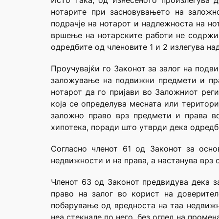
Исто така, од изнесеното произлегува 
нотарите при засновувањето на заложн
подрачје на нотарот и надлежноста на но
вршење на нотарските работи не содржи 
одредбите од членовите 1 и 2 излегува на
Проучувајќи го Законот за залог на подв
заложување на подвижни предмети и пра
нотарот да го пријави во Заложниот реги
која се определува месната или територи
заложно право врз предмети и права в
хипотека, поради што утврди дека одредби
Согласно членот 61 од Законот за осн
недвижности и на права, а настанува врз о
Членот 63 од Законот предвидува дека 
право на залог во корист на доверител
побарување од вредноста на таа недвижн
неа стекнале по него, без оглед на проме