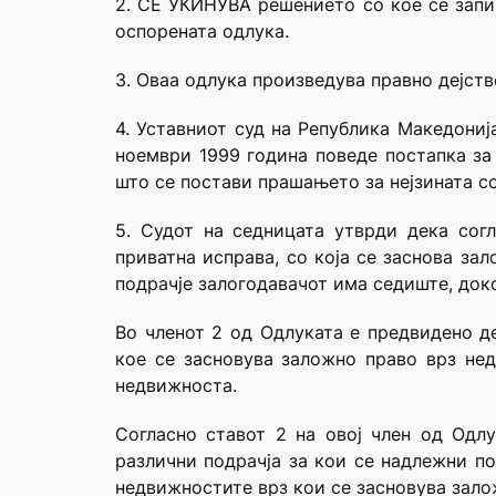
2. СЕ УКИНУВА решението со кое се запи
оспорената одлука.
3. Оваа одлука произведува правно дејств
4. Уставниот суд на Република Македониј
ноември 1999 година поведе постапка за 
што се постави прашањето за нејзината со
5. Судот на седницата утврди дека сог
приватна исправа, со која се заснова за
подрачје залогодавачот има седиште, док
Во членот 2 од Одлуката е предвидено д
кое се засновува заложно право врз нед
недвижноста.
Согласно ставот 2 на овој член од Одлу
различни подрачја за кои се надлежни по
недвижностите врз кои се засновува зало