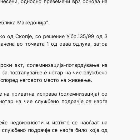
несени, односно преземени врз основа на
ублика Македонија”.
о од Скопје, со решение У.бр.135/99 од 3
ачена во точката 1 од оваа одлука, затоа
рски акт, солемнизација-потврдување на
н за постапување е нотар на чие службено
, според неговото место на живеење.
 на приватна исправа (солемнизација) со
нотар на чие службено подрачје се наоѓа
веќе недвижности и истите се наоѓаат на
 службено подрачје се наоѓа било која од