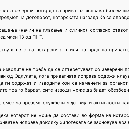
е кога се врши потврда на приватна исправа (солемниза
редмет на договорот, нотарската награда ќе се определ
ашања (начин на плаќање и слично), согласно ставот 2
ед член 13 од ПНТ.
отвувањето на нотарски акт или потврда на приватн
а изводите не треба да се оптеретуваат со заверени п
лен од Одлуката, кога приватната исправа содржи клау
а ги содржат и изводите кои се наменети за органот
ите тоа го бараат, сите изводи може да бидат обезбедн
е смее да презема службени дејствија и активности на
дека нотарот не може да состави во форма на нотар
приватна исправа доколку хипотеката се засновува врз 