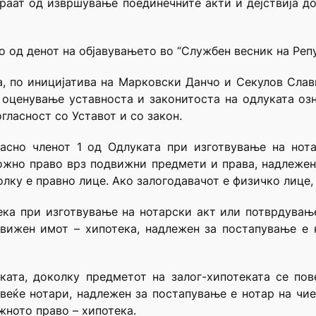
раат од извршување поединечните акти и дејствија до
о од денот на објавувањето во “Службен весник на Реп
а, по иницијатива на Марковски Данчо и Секулов Славк
оценување уставноста и законитоста на одлуката озн
гласност со Уставот и со закон.
ласно членот 1 од Одлуката при изготвување на нота
ложно право врз подвижни предмети и права, надлеже
олку е правно лице. Ако залогодавачот е физичко лице
ека при изготвување на нотарски акт или потврдување
вижен имот – хипотека, надлежен за постапување е 
ката, доколку предметот на залог-хипотеката се по
веќе нотари, надлежен за постапување е нотар на чие
жното право – хипотека.