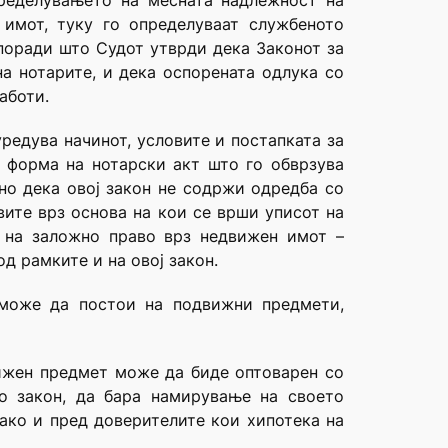
пределувањето на месната надлежност на
имот, туку го определуваат службеното
 поради што Судот утврди дека Законот за
а нотарите, и дека оспорената одлука со
аботи.
редува начинот, условите и постапката за
 форма на нотарски акт што го обврзува
сно дека овој закон не содржи одредба со
вите врз основа на кои се врши уписот на
 на заложно право врз недвижен имот –
д рамките и на овој закон.
 може да постои на подвижни предмети,
ижен предмет може да биде оптоварен со
со закон, да бара намирување на своето
ако и пред доверителите кои хипотека на