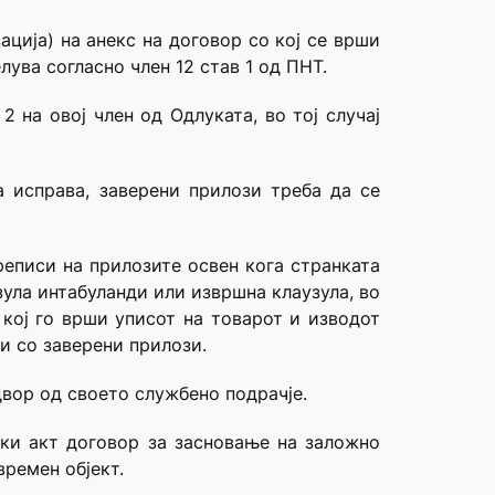
ција) на анекс на договор со кој се врши
ува согласно член 12 став 1 од ПНТ.
 на овој член од Одлуката, во тој случај
а исправа, заверени прилози треба да се
реписи на прилозите освен кога странката
зула интабуланди или извршна клаузула, во
 кој го врши уписот на товарот и изводот
и со заверени прилози.
двор од своето службено подрачје.
ски акт договор за засновање на заложно
времен објект.