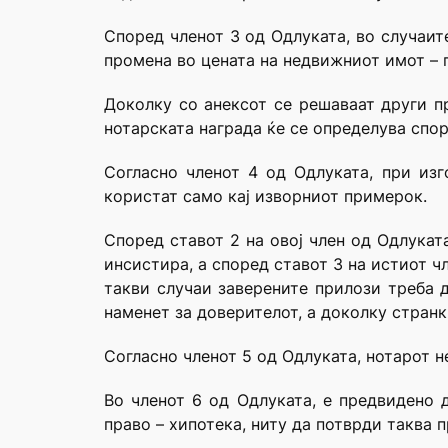
Според членот 3 од Одлуката, во случаит
промена во цената на недвижниот имот – п
Доколку со анексот се решаваат други пр
нотарската награда ќе се определува спор
Согласно членот 4 од Одлуката, при изг
користат само кај изворниот примерок.
Според ставот 2 на овој член од Одлукат
инсистира, а според ставот 3 на истиот ч
такви случаи заверените прилози треба д
наменет за доверителот, а доколку странк
Согласно членот 5 од Одлуката, нотарот н
Во членот 6 од Одлуката, е предвидено 
право – хипотека, ниту да потврди таква 