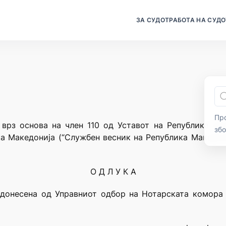
ЗА СУДОТ
РАБОТА НА СУДО
Про
 врз основа на член 110 од Уставот на Република Мак
зб
а Македонија (“Службен весник на Република Македони
О Д Л У К А
донесена од Управниот одбор на Нотарската комора 