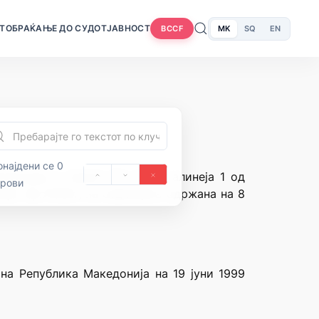
Т
ОБРАЌАЊЕ ДО СУДОТ
ЈАВНОСТ
MK
SQ
EN
BCCF
најдени се 0
едонија и членот 70 став 1 алинеја 1 од
орови
ја” бр.70/92), на седницата одржана на 8
на Република Македонија на 19 јуни 1999