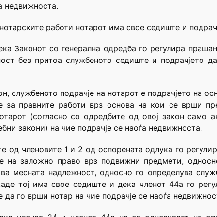
а недвижноста.
нотарските работи нотарот има свое седиште и подрачј
ека Законот со генерална одредба го регулира праша
ност без притоа службеното седиште и подрачјето д
он, службеното подрачје на нотарот е подрачјето на ос
е за правните работи врз основа на кои се врши пр
отарот (согласно со одредбите од овој закон само 
бни закони) на чие подрачје се наоѓа недвижноста.
е од членовите 1 и 2 од оспорената одлука го регул
ње на заложно право врз подвижни предмети, односн
ува месната надлежност, односно го определува служб
каде тој има свое седиште и дека членот 44а го рег
 да го врши нотар на чие подрачје се наоѓа недвижнос