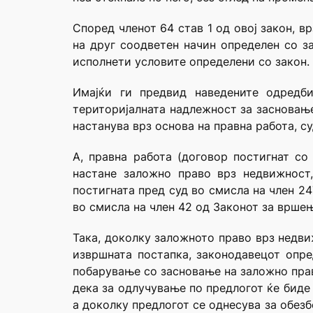
Според членот 64 став 1 од овој закон, в
на друг соодветен начин определен со за
исполнети условите определени со закон.
Имајќи ги предвид наведените одредб
територијалната надлежност за засновање
настанува врз основа на правна работа, су
А, правна работа (договор постигнат со
настане заложно право врз недвижност
постигната пред суд во смисла на член 2
во смисла на член 42 од Законот за вршењ
Така, доколку заложното право врз недви
извршната постапка, законодавецот опре
побарување со засновање на заложно прав
дека за одлучување по предлогот ќе биде 
а доколку предлогот се однесува за обез