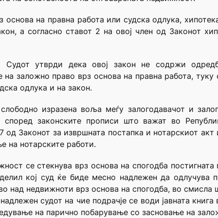
рз основа на правна работа или судска одлука, хипотека
кон, а согласно ставот 2 на овој член од Законот хи
и Судот утврди дека овој закон не содржи одред
 на заложно право врз основа на правна работа, туку 
дска одлука и на закон.
 слободно изразена воља меѓу залогодавачот и зало
, според законските прописи што важат во Републик
47 од Законот за извршната постапка и нотарскиот акт 
е на нотарските работи.
жност се стекнува врз основа на спогодба постигната 
делил кој суд ќе биде месно надлежен да одлучува 
о над недвижноти врз основа на спогодба, во смисла ш
надлежен судот на чие подрачје се води јавната книга
бедување на парично побарување со засновање на зало