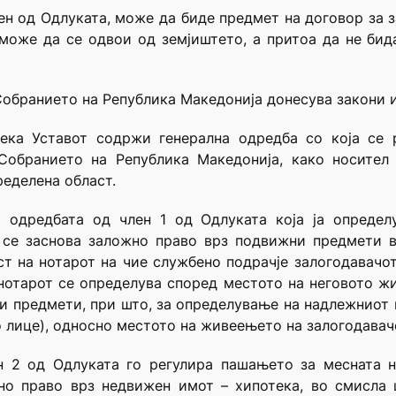
член од Одлуката, може да биде предмет на договор за
може да се одвои од земјиштето, а притоа да не бид
 Собранието на Република Македонија донесува закони 
дека Уставот содржи генерална одредба со која се 
Собранието на Република Македонија, како носител 
еделена област.
и одредбата од член 1 од Одлуката која ја определ
ј се заснова заложно право врз подвижни предмети 
т на нотарот на чие службено подрачје залогодавачот
нотарот се определува според местото на неговото жи
и предмети, при што, за определување на надлежниот 
 лице), односно местото на живеењето на залогодавачо
ен 2 од Одлуката го регулира пашањето за месната н
жно право врз недвижен имот – хипотека, во смисла