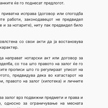
ранките ќе го поднесат предлогот.
и приватна исправа (договор или спогодба
те работи, законодавецот не предвидел
 и за нотарите), ниту пак предвидел било
овлстена со свои акти да ја востановува
карактер.
да направат нотарски акт или договор за
делба, со тоа што правото на залог ќе го
ките прописи што го регулираат уписот на
угото, предвидува дека во катастарот на
и, правото на залог (хипотека) и личните
за залог врз подвижни предмети и права и
е, односно за ограничување на месната