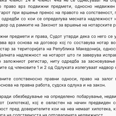
дека членот 24 и членот 44а не се однесуваат на о
о право врз подвижни предмети, односно недвижен 
тарот при вршење пренос на правото на сопственост,
одредби со кои се определува месната надлежност н
двор од рамките на Законот за вршење на нотарските р
ижни предмети и права, Судот утврди дека со него се у
ва врз основа на договор кој го составува нотар во
стар за територијата на Република Македонија, одно
јалната надлежност на нотарот што ги заверува испра
о заложниот регистар, ниту одредба за засновување
те од членовите 1 и 2 од Одлуката излегуваат надвор о
овните сопственосно правни односи, право на залог
снова на правна работа, судска одлука и на закон.
заради обезбедување на определено побарување, недв
от (хипотека), кој е овластен на начин предвиден 
ост пред доверителите кои на неа немаат хипотека, к
ната на сопственоста на оптоварената недвижност.