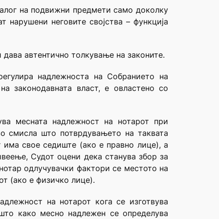
 залог на подвижни предмети само доколку
ат нарушени неговите својства – функција
и дава автентично толкување на законите.
регулира надлежноста на Собранието на
на законодавната власт, е овластено со
ува месната надлежност на нотарот при
во смисла што потврдувањето на таквата
 има свое седиште (ако е правно лице), а
веење, Судот оцени дека станува збор за
нотар одлучувачки фактори се местото на
т (ако е физичко лице).
адлежност на нотарот кога се изготвува
 што како месно надлежен се определува