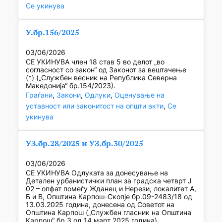
Се укинува
У.бр.156/2025
03/06/2026
СЕ УКИНУВА член 18 став 5 во делот „во
согласност со закон“ од Законот за вештачење
(*) („Службен весник на Република Северна
Македонија“ бр.154/2023).
Граѓани
, 
Закони
, 
Одлуки
, 
Оценување на
уставност или законитост на општи акти
, 
Се
укинува
УЗ.бр.28/2025 и УЗ.бр.30/2025
03/06/2026
СЕ УКИНУВА Одлуката за донесување на
Детален урбанистички план за градска четврт Ј
02 – опфат помеѓу Жданец и Нерези, локалитет А,
Б и В, Општина Карпош-Скопје бр.09-2483/18 од
13.03.2025 година, донесена од Советот на
Општина Карпош („Службен гласник на Општина
Карпош” бр.3 од 14 март 2025 година).