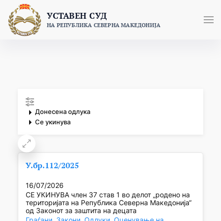
Skip
УСТАВЕН СУД
to
НА РЕПУБЛИКА СЕВЕРНА МАКЕДОНИЈА
content
Донесена одлука
Се укинува
У.бр.112/2025
16/07/2026
СЕ УКИНУВА член 37 став 1 во делот „родено на
територијата на Република Северна Македонија“
од Законот за заштита на децата
Граѓани
, 
Закони
, 
Одлуки
, 
Оценување на