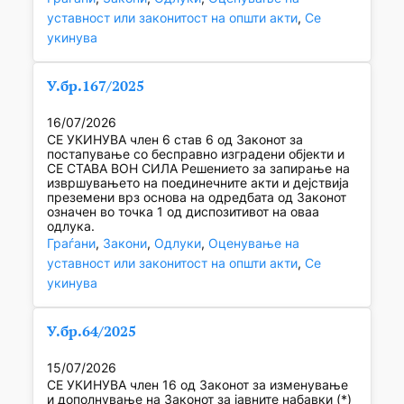
уставност или законитост на општи акти
, 
Се
укинува
У.бр.167/2025
16/07/2026
СЕ УКИНУВА член 6 став 6 од Законот за
постапување со бесправно изградени објекти и
СЕ СТАВА ВОН СИЛА Решението за запирање на
извршувањето на поединечните акти и дејствија
преземени врз основа на одредбата од Законот
означен во точка 1 од диспозитивот на оваа
одлука.
Граѓани
, 
Закони
, 
Одлуки
, 
Оценување на
уставност или законитост на општи акти
, 
Се
укинува
У.бр.64/2025
15/07/2026
СЕ УКИНУВА член 16 од Законот за изменување
и дополнување на Законот за јавните набавки (*)