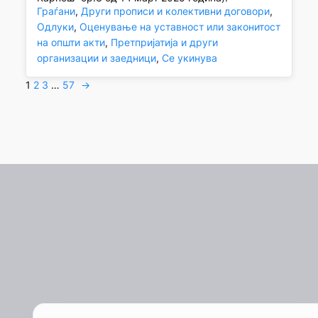
Граѓани
, 
Други прописи и колективни договори
, 
Одлуки
, 
Оценување на уставност или законитост
на општи акти
, 
Претпријатија и други
организации и заедници
, 
Се укинува
1
2
3
…
57
→