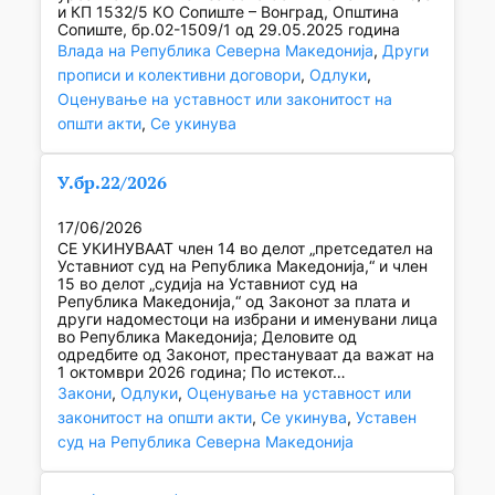
и КП 1532/5 КО Сопиште – Вонград, Општина
Сопиште, бр.02-1509/1 од 29.05.2025 година
Влада на Република Северна Македонија
, 
Други
прописи и колективни договори
, 
Одлуки
, 
Оценување на уставност или законитост на
општи акти
, 
Се укинува
У.бр.22/2026
17/06/2026
СЕ УКИНУВААТ член 14 во делот „претседател на
Уставниот суд на Република Македонија,“ и член
15 во делот „судија на Уставниот суд на
Република Македонија,“ од Законот за плата и
други надоместоци на избрани и именувани лица
во Република Македонија; Деловите од
одредбите од Законот, престануваат да важат на
1 октомври 2026 година; По истекот…
Закони
, 
Одлуки
, 
Оценување на уставност или
законитост на општи акти
, 
Се укинува
, 
Уставен
суд на Република Северна Македонија