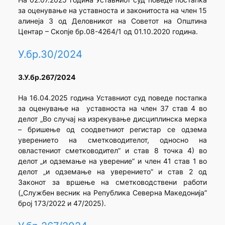
за оценување на уставноста и законитоста на член 15
алинеја 3 од Деловникот на Советот на Општина
Центар – Скопје бр.08-4264/1 од 01.10.2020 година.
У.бр.30/2024
3.
У.бр.267/2024
На 16.04.2025 година Уставниот суд поведе постапка
за оценување на уставноста на член 37 став 4 во
делот „Во случај на изрекување дисциплинска мерка
– бришење од соодветниот регистар се одзема
уверението на сметководителот, односно на
овластениот сметководител” и став 8 точка 4) во
делот „и одземање на уверение” и член 41 став 1 во
делот „и одземање на уверението” и став 2 од
Законот за вршење на сметководствени работи
(„Службен весник на Република Северна Македонија”
број 173/2022 и 47/2025).