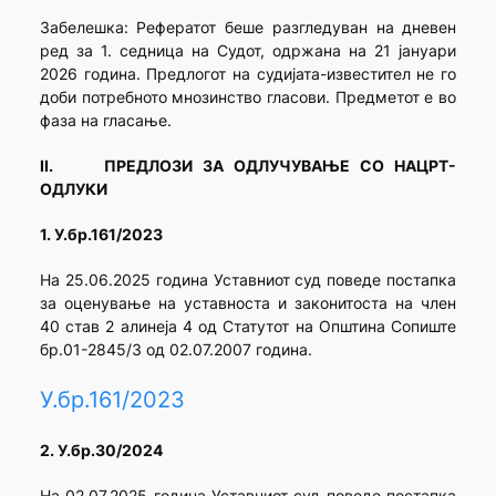
Забелешка: Рефератот беше разгледуван на дневен
ред за 1. седница на Судот, одржана на 21 јануари
2026 година. Предлогот на судијата-известител не го
доби потребното мнозинство гласови. Предметот е во
фаза на гласање.
II. ПРЕДЛОЗИ ЗА ОДЛУЧУВАЊЕ СО НАЦРТ-
ОДЛУКИ
1.
У.бр.161/2023
На 25.06.2025 година Уставниот суд поведе постапка
за оценување на уставноста и законитоста на член
40 став 2 алинеја 4 од Статутот на Општина Сопиште
бр.01-2845/3 од 02.07.2007 година.
У.бр.161/2023
2.
У.бр.30/2024
На 02.07.2025 година Уставниот суд поведе постапка