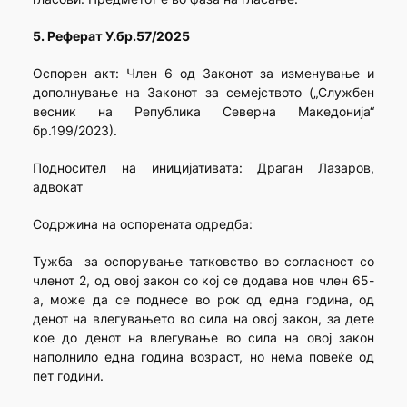
5. Реферат У.бр.57/2025
Оспорен акт: Член 6 од Законот за изменување и
дополнување на Законот за семејството („Службен
весник на Република Северна Македонија“
бр.199/2023).
Подносител на иницијативата: Драган Лазаров,
адвокат
Содржина на оспорената одредба:
Тужба за оспорување татковство во согласност со
членот 2, од овој закон со кој се додава нов член 65-
а, може да се поднесе во рок од една година, од
денот на влегувањето во сила на овој закон, за дете
кое до денот на влегување во сила на овој закон
наполнило една година возраст, но нема повеќе од
пет години.