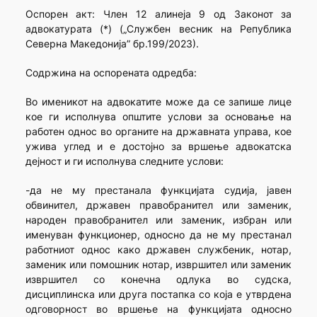
Оспорен акт: Член 12 алинеја 9 од Законот за
адвокатурата (*) („Службен весник на Република
Северна Македонија” бр.199/2023).
Содржина на оспорената одредба:
Во именикот на адвокатите може да се запише лице
кое ги исполнува општите услови за основање на
работен однос во органите на државната управа, кое
ужива углед и е достојно за вршење адвокатска
дејност и ги исполнува следните услови:
-да не му престанала функцијата судија, јавен
обвинител, државен правобранител или заменик,
народен правобранител или заменик, избран или
именуван функционер, односно да не му престанал
работниот однос како државен службеник, нотар,
заменик или помошник нотар, извршител или заменик
извршител со конечна одлука во судска,
дисциплинска или друга постапка со која е утврдена
одговорност во вршење на функцијата односно