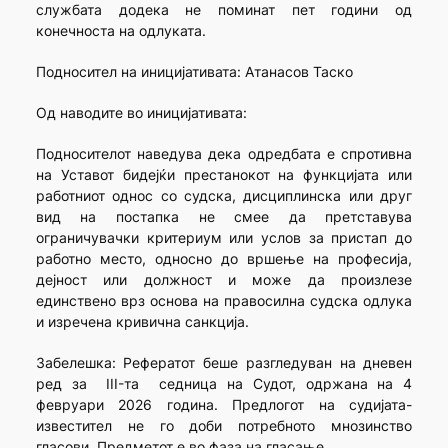
службата додека не поминат пет години од
конечноста на одлуката.
Подносител на иницијативата: Атанасов Таско
Од наводите во иницијативата:
Подносителот наведува дека одредбата е спротивна
на Уставот бидејќи престанокот на функцијата или
работниот однос со судска, дисциплинска или друг
вид на постапка не смее да претставува
ограничувачки критериум или услов за пристап до
работно место, односно до вршење на професија,
дејност или должност и може да произлезе
единствено врз основа на правосилна судска одлука
и изречена кривична санкција.
Забелешка: Рефератот беше разгледуван на дневен
ред за III-та седница на Судот, одржана на 4
февруари 2026 година. Предлогот на судијата-
известител не го доби потребното мнозинство
гласови. Предметот е во фаза на гласање.