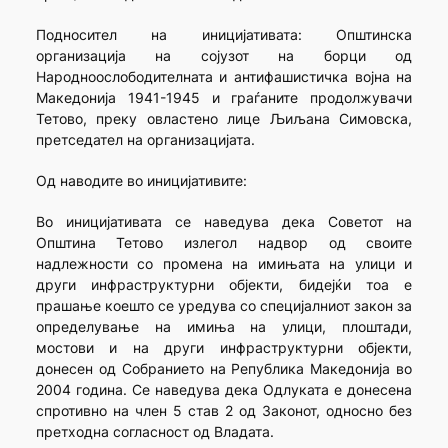
Подносител на иницијативата: Општинска
организација на сојузот на борци од
Народноослободителната и антифашистичка војна на
Македонија 1941-1945 и граѓаните продолжувачи
Тетово, преку овластено лице Љиљана Симовска,
претседател на организацијата.
Од наводите во иницијативите:
Во иницијативата се наведува дека Советот на
Општина Тетово излегол надвор од своите
надлежности со промена на имињата на улици и
други инфраструктурни објекти, бидејќи тоа е
прашање коешто се уредува со специјалниот закон за
определување на имиња на улици, плоштади,
мостови и на други инфраструктурни објекти,
донесен од Собранието на Република Македонија во
2004 година. Се наведува дека Одлуката е донесена
спротивно на член 5 став 2 од Законот, односно без
претходна согласност од Владата.