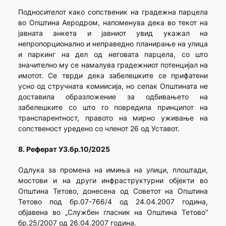
Подносителот како сопственик на градежна парцела
во Општина Аеродром, напоменува дека во текот на
јавната анкета и јавниот увид укажал на
непропорционално и неправедно планирање на улица
и паркинг на дел од неговата парцела, со што
значително му се намалува градежниот потенцијал на
имотот. Се тврди дека забелешките се прифатени
усно од стручната комиисија, но сепак Општината не
доставила образложение за одбивањето на
забелешките со што го повредила принципот на
транспарентност, правото на мирно уживање на
сопственост уредено со членот 26 од Уставот.
8. Реферат УЗ.бр.10/2025
Одлука за промена на имиња на улици, плоштади,
мостови и на други инфраструктурни објекти во
Општина Тетово, донесена од Советот на Општина
Тетово под бр.07-766/4 од 24.04.2007 година,
објавена во „Службен гласник на Општина Тетово”
бр.25/2007 од 26.04.2007 година.