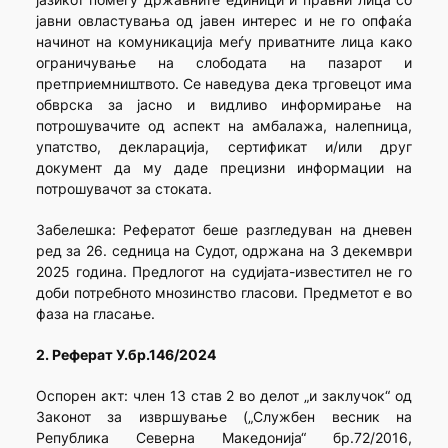
јавни овластувања од јавен интерес и не го опфаќа
начинот на комуникација меѓу приватните лица како
ограничување на слободата на пазарот и
претприемништвото. Се наведува дека трговецот има
обврска за јасно и видливо информирање на
потрошувачите од аспект на амбалажа, налепница,
упатство, декларација, сертификат и/или друг
документ да му даде прецизни информации на
потрошувачот за стоката.
Забелешка: Рефератот беше разгледуван на дневен
ред за 26. седница на Судот, одржана на 3 декември
2025 година. Предлогот на судијата-известител не го
доби потребното мнозинство гласови. Предметот е во
фаза на гласање.
2. Реферат У.бр.146/2024
Oспорен акт: член 13 став 2 во делот „и заклучок“ од
Законот за извршување („Службен весник на
Република Северна Македонија“ бр.72/2016,