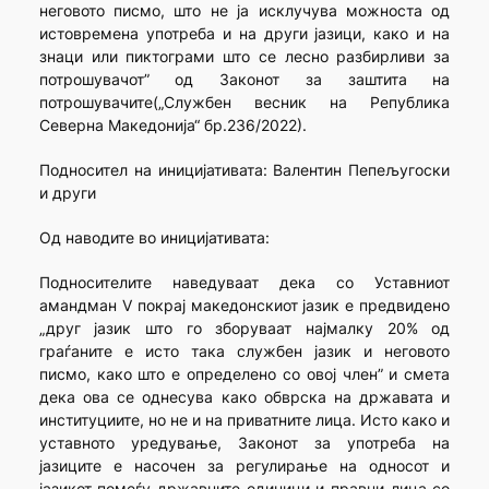
неговото писмо, што не ја исклучува можноста од
истовремена употреба и на други јазици, како и на
знаци или пиктограми што се лесно разбирливи за
потрошувачот” од Законот за заштита на
потрошувачите(„Службен весник на Република
Северна Македонија“ бр.236/2022).
Подносител на иницијативата: Валентин Пепељугоски
и други
Од наводите во иницијативата:
Подносителите наведуваат дека со Уставниот
амандман V покрај македонскиот јазик е предвидено
„друг јазик што го зборуваат најмалку 20% од
граѓаните е исто така службен јазик и неговото
писмо, како што е определено со овој член” и смета
дека ова се однесува како обврска на државата и
институциите, но не и на приватните лица. Исто како и
уставното уредување, Законот за употреба на
јазиците е насочен за регулирање на односот и
јазикот помеѓу државните единици и правни лица со