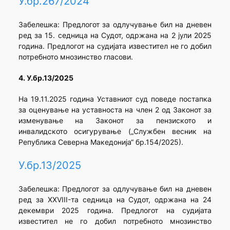
У.бр.267/2024
Забелешка: Предлогот за одлучување бил на дневен
ред за 15. седница на Судот, одржана на 2 јули 2025
година. Предлогот на судијата известител не го добил
потребното мнозинство гласови.
4. У.бр.13/2025
На 19.11.2025 година Уставниот суд поведе постапка
за оценување на уставноста на член 2 oд Законот за
изменување на Законот за пензиското и
инвалидското осигурување („Службен весник на
Република Северна Македонија“ бр.154/2025).
У.бр.13/2025
Забелешка:
Предлогот за одлучување бил на дневен
ред за XXVIII-та седница на Судот, одржана на 24
декември 2025 година. Предлогот на судијата
известител не го добил потребното мнозинство