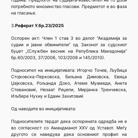
потребното мнозинство гласови. Предметот е во фаза
на гласање.
3.
Реферат У.бр.23/2025
Оспорен aкт: Член 1 став 3 во делот “Академија за
судии и јавни обвинители” од Законот за судскиот
буџет „(Службен весник на Република Македонија”
бр.60/2003, 37/2006, 103/2008 и 145/2010).
Подносител на иницијативата: Игорчо Точев, Љубица
Стојковска-Перковска, Биљана Димовска, Евица
Џајковска, Рољанда Доко, Атеме Муамеди, Анета
Стевановиќ, Незаат Реџепи, Мирјанка Тренчевска,
Иљбере Нухиу и Едвин Захитовиќ
Од наводите во иницијативата:
Подносителите тврдат дека оспорената одредба не е
во согласност со Амандманот XXV од Уставот. Меѓу
другото се наведува дека основниот профил на