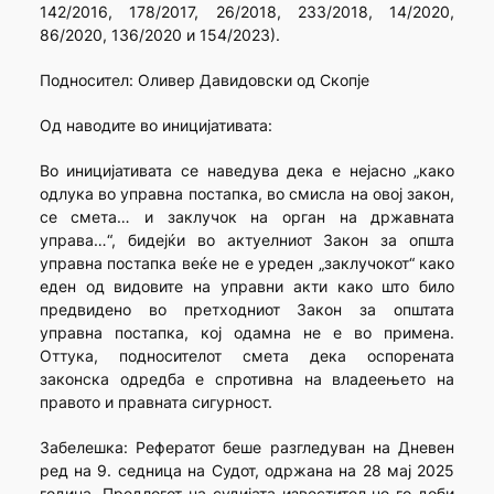
142/2016, 178/2017, 26/2018, 233/2018, 14/2020,
86/2020, 136/2020 и 154/2023).
Подносител: Оливер Давидовски од Скопје
Од наводите во иницијативата:
Во иницијативата се наведува дека е нејасно „како
одлука во управна постапка, во смисла на овој закон,
се смета… и заклучок на орган на државната
управа…“, бидејќи во актуелниот Закон за општа
управна постапка веќе не е уреден „заклучокот“ како
еден од видовите на управни акти како што било
предвидено во претходниот Закон за општата
управна постапка, кој одамна не е во примена.
Оттука, подносителот смета дека оспорената
законска одредба е спротивна на владеењето на
правото и правната сигурност.
Забелешка: Рефератот беше разгледуван на Дневен
ред на 9. седница на Судот, одржана на 28 мај 2025
година. Предлогот на судијата-известител не го доби