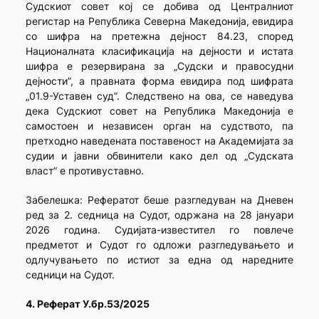
Судскиот совет кој се добива од Централниот
регистар на Република Северна Македонија, евидира
со шифра на претежна дејност 84.23, според
Националната класификација на дејности и истата
шифра е резервирана за „Судски и правосудни
дејности”, а правната форма евидира под шифрата
„01.9-Уставен суд”. Следствено на ова, се наведува
дека Судскиот совет на Република Македонија е
самостоен и независен орган на судството, па
претходно наведената поставеност на Академијата за
судии и јавни обвинители како дел од „Судската
власт” е противуставно.
Забелешка: Рефератот беше разгледуван на Дневен
ред за 2. седница на Судот, одржана на 28 јануари
2026 година. Судијата-известител го повлече
предметот и Судот го одложи разгледувањето и
одлучувањето по истиот за една од наредните
седници на Судот.
4. Реферат У.бр.53/2025