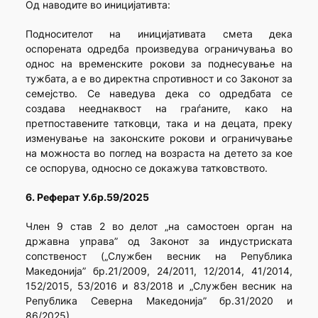
Од наводите во иницијативта:
Подносителот на иницијативата смета дека
оспорената одредба произведува ограничувања во
однос на временските рокови за поднесување на
тужбата, а е во директна спротивност и со Законот за
семејство. Се наведува дека со одредбата се
создава нееднаквост на граѓаните, како на
претпоставените татковци, така и на децата, преку
изменување на законските рокови и ограничување
на можноста во поглед на возраста на детето за кое
се оспорува, односно се докажува татковството.
6. Реферат У.бр.59/2025
Член 9 став 2 во делот „на самостоен орган на
државна управа” од Законот за индустриската
сопственост („Службен весник на Република
Македонија” бр.21/2009, 24/2011, 12/2014, 41/2014,
152/2015, 53/2016 и 83/2018 и „Службен весник на
Република Северна Македонија” бр.31/2020 и
86/2025).