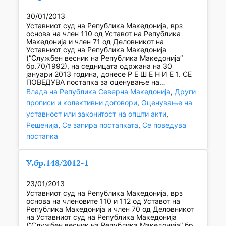
30/01/2013
Уставниот суд на Република Македонија, врз
основа на член 110 од Уставот на Република
Македонија и член 71 од Деловникот на
Уставниот суд на Република Македонија
(“Службен весник на Република Македонија”
бр.70/1992), на седницата одржана на 30
јануари 2013 година, донесе Р Е Ш Е Н И Е 1. СЕ
ПОВЕДУВА постапка за оценување на…
Влада на Република Северна Македонија
, 
Други
прописи и колективни договори
, 
Оценување на
уставност или законитост на општи акти
, 
Решенија
, 
Се запира постапката
, 
Се поведува
постапка
У.бр.148/2012-1
23/01/2013
Уставниот суд на Република Македонија, врз
основа на членовите 110 и 112 од Уставот на
Република Македонија и член 70 од Деловникот
на Уставниот суд на Република Македонија
(“Службен весник на Република Македонија” бр.