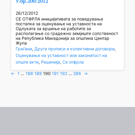
У.бр.200/2012
26/12/2012
СЕ ОТФРЛА иницијативата за поведување
постапка за оценување на уставноста на
Одлуката за вршење на работите за
располагање со градежно земјиште сопственост
на Република Македонија за општина Центар
Жупа
Граѓани
, 
Други прописи и колективни договори
, 
Оценување на уставност или законитост на
општи акти
, 
Решенија
, 
Се отфрла
←
1
…
188
189
190
191
192
…
286
→