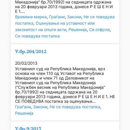
Македонија” бр.70/1992) на седницата одржана
на 20 февруари 2013 година, донесе Р Е Ш Е Н И
Е 1.…
Времена мерка
, 
Граѓани
, 
Закони
, 
Не се поведува
постапка
, 
Оценување на уставност или
законитост на општи акти
, 
Решенија
, 
Се отфрла
, 
Се поведува постапка
У.бр.204/2012
20/02/2013
Уставниот суд на Република Македонија, врз
основа на член 110 од Уставот на Република
Македонија и член 71 од Деловникот на
Уставниот суд на Република Македонија
(“Службен весник на Република Македонија”
бр.70/1992) на седницата одржана на 20
февруари 2013 година, донесе Р Е Ш Е Н И Е 1. НЕ
СЕ ПОВЕДУВА постапка за оценување…
Граѓани
, 
Закони
, 
Не се поведува постапка
, 
Решенија
У.бр.9/2013