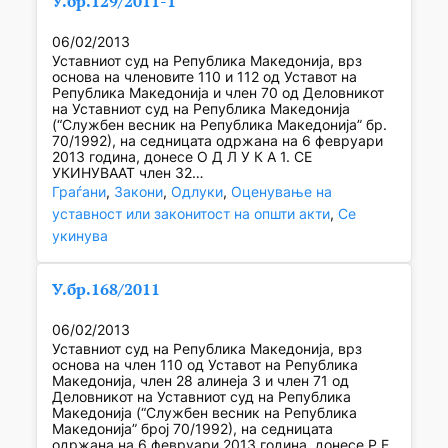
У.бр.129/2011-1
06/02/2013
Уставниот суд на Република Македонија, врз
основа на членовите 110 и 112 од Уставот на
Република Македонија и член 70 од Деловникот
на Уставниот суд на Република Македонија
(“Службен весник на Република Македонија” бр.
70/1992), на седницата одржана на 6 февруари
2013 година, донесе О Д Л У К А 1. СЕ
УКИНУВААТ член 32…
Граѓани
, 
Закони
, 
Одлуки
, 
Оценување на
уставност или законитост на општи акти
, 
Се
укинува
У.бр.168/2011
06/02/2013
Уставниот суд на Република Македонија, врз
основа на член 110 од Уставот на Република
Македонија, член 28 алинеја 3 и член 71 од
Деловникот на Уставниот суд на Република
Македонија (“Службен весник на Република
Македонија” број 70/1992), на седницата
одржана на 6 февруари 2013 година, донесе Р Е