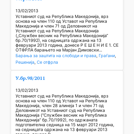
13/02/2013
Уставниот суд на Република Македонија, врз
основа на член 110 од Уставот на Република
Македонија и член 71 од Деловникот на
Уставниот суд на Република Македонија
(„Службен весник на Република Македонија“
бр.70/1992), на седницата одржана на 13
февруари 2013 година, донесе Р Е Ш Е Н И Е 1. СЕ
ОТФРЛА барањето на Марјан Димовски…
Барања за заштита на слободи и права
, 
Граѓани
, 
Решенија
, 
Се отфрла
У.бр.98/2011
13/02/2013
Уставниот суд на Република Македонија, врз
основа на член 110 од Уставот на Република
Македонија, член 28 алинеja 1 и член 71 од
Деловникот на Уставниот суд на Република
Македонија (“Службен весник на Република
Македонија” бр.70/1992), по одржаната
подготвителна седница на 15 март 2012 година,
на седницата одржана на 13 февруари 2013