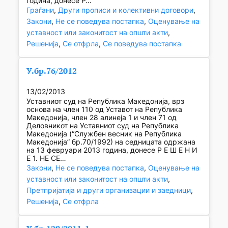
година, донесе Р…
Граѓани
, 
Други прописи и колективни договори
, 
Закони
, 
Не се поведува постапка
, 
Оценување на
уставност или законитост на општи акти
, 
Решенија
, 
Се отфрла
, 
Се поведува постапка
У.бр.76/2012
13/02/2013
Уставниот суд на Република Македонија, врз
основа на член 110 од Уставот на Република
Македонија, член 28 алинеја 1 и член 71 од
Деловникот на Уставниот суд на Република
Македонија (“Службен весник на Република
Македонија” бр.70/1992) на седницата одржана
на 13 февруари 2013 година, донесе Р Е Ш Е Н И
Е 1. НЕ СЕ…
Закони
, 
Не се поведува постапка
, 
Оценување на
уставност или законитост на општи акти
, 
Претпријатија и други организации и заедници
, 
Решенија
, 
Се отфрла