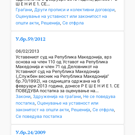
Ш Е Н И Е 1. СЕ…
Граѓани
, 
Други прописи и колективни договори
, 
Оценување на уставност или законитост на
општи акти
, 
Решенија
, 
Се отфрла
У.бр.59/2012
06/02/2013
Уставениот суд на Република Македонија, врз
основа на член 110 од Уставот на Република
Македонија и член 71 од Деловникот на
Уставниот суд на Република Македонија
(„Службен весник на Република Македонија“
бр.70/1992), на седницата одржана на 6
февруари 2013 година, донесе Р Е Ш Е Н И Е 1. СЕ
ПОВЕДУВА постапка за оценување на…
Закони
, 
Здруженија на граѓани
, 
Не се поведува
постапка
, 
Оценување на уставност или
законитост на општи акти
, 
Решенија
, 
Се отфрла
, 
Се поведува постапка
У.бр.24/2009