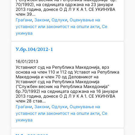
70/1992), на седницата одржана на 23 јануари
2013 година, донесе О Д Л У К А 1. СЕ УКИНУВА
член 39…
Граѓани
, 
Закони
, 
Одлуки
, 
Оценување на
уставност или законитост на општи акти
, 
Се
укинува
У.бр.104/2012-1
16/01/2013
Уставниот суд на Република Македонија, врз
основа на член 110 и 112 од Уставот на Република
Македонија и член 70 од Деловникот на
Уставниот суд на Република Македонија
(“Службен весник на Република Македонија”
бр.70/1992) на седницата одржана на 16 јануари
2013 година, донесе О Д Л У К А 1. СЕ УКИНУВА
член 28 став…
Граѓани
, 
Закони
, 
Одлуки
, 
Оценување на
уставност или законитост на општи акти
, 
Се
укинува