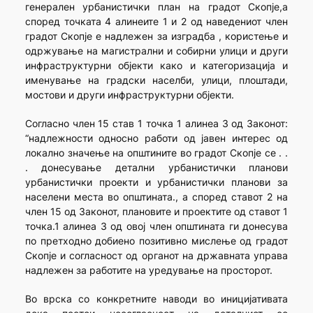
генерален урбанистички план на градот Скопје,а
според точката 4 алинеите 1 и 2 од наведениот член
градот Скопје е надлежен за изградба , користење и
одржување на магистрални и собирни улици и други
инфраструктурни објекти како и категоризација и
именување на градски населби, улици, плоштади,
мостови и други инфраструктурни објекти.
Согласно член 15 став 1 точка 1 алинеа 3 од Законот:
“надлежности односно работи од јавен интерес од
локално значење на општините во градот Скопје се . .
. донесување детални урбанистички планови
урбанистички проекти и урбанистички планови за
населени места во општината., а според ставот 2 на
член 15 од Законот, плановите и проектите од ставот 1
точка.1 алинеа 3 од овој член општината ги донесува
по претходно добиено позитивно мислење од градот
Скопје и согласност од органот на државната управа
надлежен за работите на уредување на просторот.
Во врска со конкретните наводи во иницијативата