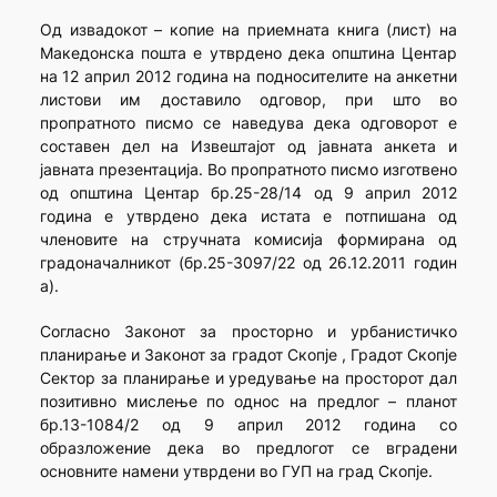
Од извадокот – копие на приемната книга (лист) на
Македонска пошта е утврдено дека општина Центар
на 12 април 2012 година на подносителите на анкетни
листови им доставило одговор, при што во
пропратното писмо се наведува дека одговорот е
составен дел на Извештајот од јавната анкета и
јавната презентација. Во пропратното писмо изготвено
од општина Центар бр.25-28/14 од 9 април 2012
година е утврдено дека истата е потпишана од
членовите на стручната комисија формирана од
градоначалникот (бр.25-3097/22 од 26.12.2011 годин
а).
Согласно Законот за просторно и урбанистичко
планирање и Законот за градот Скопје , Градот Скопје
Сектор за планирање и уредување на просторот дал
позитивно мислење по однос на предлог – планот
бр.13-1084/2 од 9 април 2012 година со
образложение дека во предлогот се вградени
основните намени утврдени во ГУП на град Скопје.