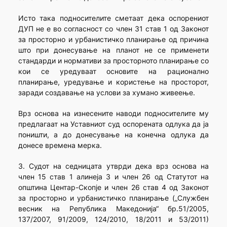
Исто така подносителите сметаат дека оспорениот
ДУП не е во согласност со член 31 став 1 од Законот
за просторно и урбанистичко планирање од причина
што при донесување на планот не се применети
стандарди и нормативи за просторното планирање со
кои се уредуваат основите на рационално
планирање, уредување и користење на просторот,
заради создавање на услови за хумано живеење.
Врз основа на изнесените наводи подносителите му
предлагаат на Уставниот суд оспорената одлука да ја
поништи, а до донесување на конечна одлука да
донесе времена мерка.
3. Судот на седницата утврди дека врз основа на
член 15 став 1 алинеја 3 и член 26 од Статутот на
општина Центар-Скопје и член 26 став 4 од Законот
за просторно и урбанистичко планирање („Службен
весник на Република Македонија“ бр.51/2005,
137/2007, 91/2009, 124/2010, 18/2011 и 53/2011)