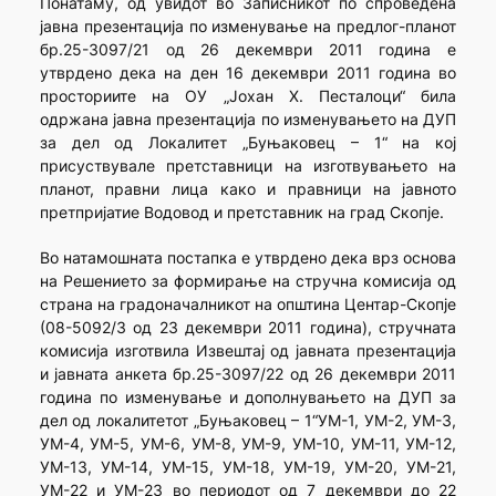
Понатаму, од увидот во Записникот по спроведена
јавна презентација по изменување на предлог-планот
бр.25-3097/21 од 26 декември 2011 година е
утврдено дека на ден 16 декември 2011 година во
просториите на ОУ „Јохан Х. Песталоци“ била
одржана јавна презентација по изменувањето на ДУП
за дел од Локалитет „Буњаковец – 1“ на кој
присуствувале претставници на изготвувањето на
планот, правни лица како и правници на јавното
претпријатие Водовод и претставник на град Скопје.
Во натамошната постапка е утврдено дека врз основа
на Решението за формирање на стручна комисија од
страна на градоначалникот на општина Центар-Скопје
(08-5092/3 од 23 декември 2011 година), стручната
комисија изготвила Извештај од јавната презентација
и јавната анкета бр.25-3097/22 од 26 декември 2011
година по изменување и дополнувањето на ДУП за
дел од локалитетот „Буњаковец – 1“УМ-1, УМ-2, УМ-3,
УМ-4, УМ-5, УМ-6, УМ-8, УМ-9, УМ-10, УМ-11, УМ-12,
УМ-13, УМ-14, УМ-15, УМ-18, УМ-19, УМ-20, УМ-21,
УМ-22 и УМ-23 во периодот од 7 декември до 22