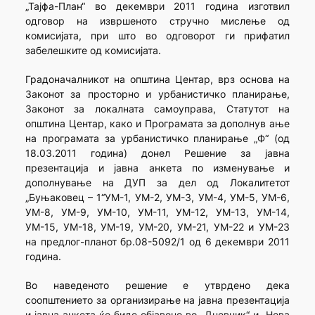
„Тајфа-План“ во декември 2011 година изготвил
одговор на извршеното стручно мислење од
комисијата, при што во одговорот ги прифатил
забелешките од комисијата.
Градоначалникот на општина Центар, врз основа на
Законот за просторно и урбанистичко планирање,
Законот за локалната самоуправа, Статутот на
општина Центар, како и Програмата за дополнув ање
на програмата за урбанистичко планирање „Ф“ (од
18.03.2011 година) донел Решение за јавна
презентација и јавна анкета по изменување и
дополнување на ДУП за дел од Локалитетот
„Буњаковец – 1“УМ-1, УМ-2, УМ-3, УМ-4, УМ-5, УМ-6,
УМ-8, УМ-9, УМ-10, УМ-11, УМ-12, УМ-13, УМ-14,
УМ-15, УМ-18, УМ-19, УМ-20, УМ-21, УМ-22 и УМ-23
на предлог-планот бр.08-5092/1 од 6 декември 2011
година.
Во наведеното решение е утврдено дека
соопштението за организирање на јавна презентација
и јавна анкета ќе биде објавено во „Дневник“ и „Нова