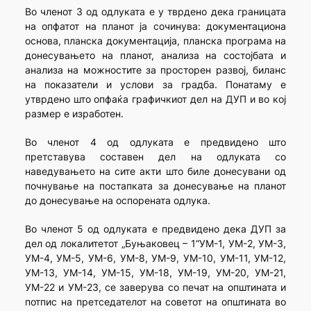
Во членот 3 од одлуката е у тврдено дека границата
на опфатот на планот ја сочинува: документациона
основа, планска документација, планска програма на
донесувањето на планот, анализа на состојбата и
анализа на можностите за просторен развој, биланс
на показатели и услови за градба. Понатаму е
утврдено што опфаќа графичкиот дел на ДУП и во кој
размер е изработен.
Во членот 4 од одлуката е предвидено што
претставува составен дел на одлуката со
наведувањето на сите акти што биле донесувани од
почнување на постапката за донесување на планот
до донесување на оспорената одлука.
Во членот 5 од одлуката е предвидено дека ДУП за
дел од локалитетот „Буњаковец – 1“УМ-1, УМ-2, УМ-3,
УМ-4, УМ-5, УМ-6, УМ-8, УМ-9, УМ-10, УМ-11, УМ-12,
УМ-13, УМ-14, УМ-15, УМ-18, УМ-19, УМ-20, УМ-21,
УМ-22 и УМ-23, се заверува со печат на општината и
потпис на претседателот на советот на општината во