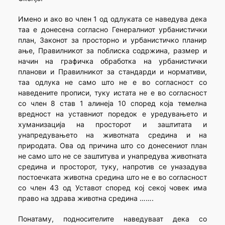
Имено и ако во член 1 од одлуката се наведува дека
таа е донесена согласно Генералниот урбанистички
план, Законот за просторно и урбанистичко планир
ање, Правилникот за поблиска содржина, размер и
начин на графичка обработка на урбанистички
планови и Правилникот за стандарди и нормативи,
таа одлука не само што не е во согласност со
наведените прописи, туку истата не е во согласност
со член 8 став 1 алинеја 10 според која темелна
вредност на уставниот поредок е уредувањето и
хуманизација на просторот и заштитата и
унапредувањето на животната средина и на
природата. Ова од причина што со донесениот план
не само што не се заштитува и унапредува животната
средина и просторот, туку, напротив се уназадува
постоечката животна средина што не е во согласност
со член 43 од Уставот според кој секој човек има
право на здрава животна средина …….
Понатаму, подносителите наведуваат дека со