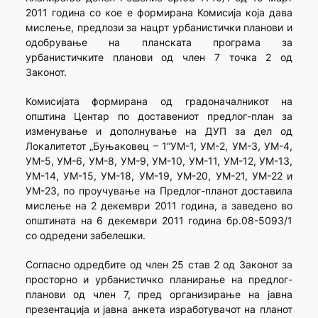
2011 година со кое е формирана Комисија која дава
мислење, предлози за нацрт урбанистички планови и
одобрување на планската програма за
урбанистичките планови од член 7 точка 2 од
Законот.
Комисијата формирана од градоначалникот на
општина Центар по доставениот предлог-план за
изменување и дополнување на ДУП за дел од
Локалитетот „Буњаковец – 1“УМ-1, УМ-2, УМ-3, УМ-4,
УМ-5, УМ-6, УМ-8, УМ-9, УМ-10, УМ-11, УМ-12, УМ-13,
УМ-14, УМ-15, УМ-18, УМ-19, УМ-20, УМ-21, УМ-22 и
УМ-23, по проучување на Предлог-планот доставила
мислење на 2 декември 2011 година, а заведено во
општината на 6 декември 2011 година бр.08-5093/1
со одредени забелешки.
Согласно одредбите од член 25 став 2 од Законот за
просторно и урбанистичко планирање на предлог-
планови од член 7, пред организирање на јавна
презентација и јавна анкета изработувачот на планот