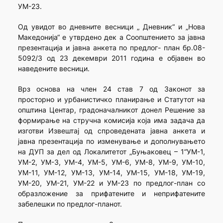
УМ-23.
Од увидот во дневните весници „ Дневник“ и „Нова
Македонија“ е утврдено дек а Соопштението за јавна
презентација и јавна анкета по предлог- план бр.08-
5092/3 од 23 декември 2011 година е објавен во
наведените весници.
Врз основа на член 24 став 7 од Законот за
просторно и урбанистичко планирање и Статутот на
општина Центар, градоначалникот донел Решение за
формирање на стручна комисија која има задача да
изготви Извештај од спроведената јавна анкета и
јавна презентација по изменување и дополнувањето
на ДУП за дел од Локалитетот „Буњаковец – 1“УМ-1,
УМ-2, УМ-3, УМ-4, УМ-5, УМ-6, УМ-8, УМ-9, УМ-10,
УМ-11, УМ-12, УМ-13, УМ-14, УМ-15, УМ-18, УМ-19,
УМ-20, УМ-21, УМ-22 и УМ-23 по предлог-план со
образложение за прифатените и неприфатените
забелешки по предлог-планот.