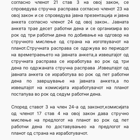
согласно членот 21 став 3 на овој закон, се
спроведува стручна расправа согласно членот 23 на
овој закон и се спроведува јавна презентација и јавна
анкета согласно членот 24 од овој закон.. Јавната
анкета трае десет работни дена и се организира во
рок од три работни дена по добивање на одговор на
стручното мислење од страна на изготвувачот на
планот.Стручната расправа се одржува во периодот
на времетраењето на јавната анкета,а извештајот од
стручната расправа се изработува во рок од три
дена по одржаната стручна расправа .Извештајот од
јавната анкета се изработува во рок од пет работни
дена по завршување на јавната анкета,а по
извештајот на комисијата изработувачот на планот
постапува во рок од седум работни дена.
Според ставот 3 на член 24-а од законот,комисијата
од членот 17 став 4 на овој закон дава стручно
мислење на предлогот на планот во рок од пет
работни дена по доставувањео на предлогот на
планот од страна на изработувачот.