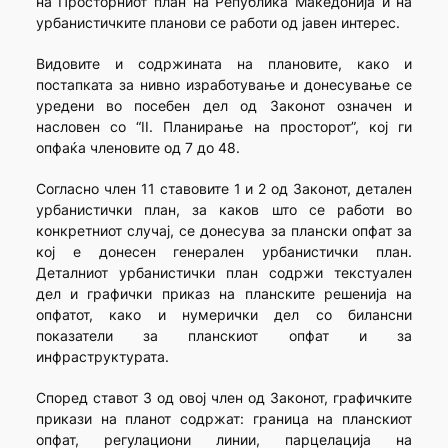
на Просторниот план на Република Македонија и на
урбанистичките планови се работи од јавен интерес.
Видовите и содржината на плановите, како и
постапката за нивно изработување и донесување се
уредени во посебен дел од Законот означен и
насловен со “II. Планирање на просторот”, кој ги
опфаќа членовите од 7 до 48.
Согласно член 11 ставовите 1 и 2 од Законот, детален
урбанистички план, за каков што се работи во
конкретниот случај, се донесува за плански опфат за
кој е донесен генерален урбанистички план.
Деталниот урбанистички план содржи текстуален
дел и графички приказ на планските решенија на
опфатот, како и нумерички дел со билансни
показатели за планскиот опфат и за
инфраструктурата.
Според ставот 3 од овој член од Законот, графичките
прикази на планот содржат: граница на планскиот
опфат, регулациони линии, парцелација на