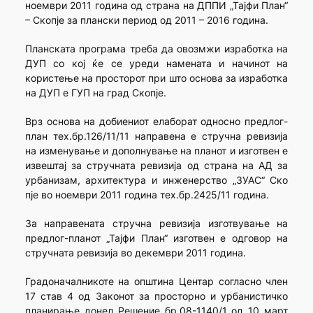
ноември 2011 година од страна на ДППИ „Тајфи План“
– Скопје за плански период од 2011 – 2016 година.
Планската програма треба да овозмжи изработка на
ДУП со кој ќе се уреди намената и начинот на
користење на просторот при што основа за изработка
на ДУП е ГУП на град Скопје.
Врз основа на добиениот елаборат односно предлог-
план тех.бр.126/11/11 направена е стручна ревизија
на изменување и дополнување на планот и изготвен е
извештај за стручната ревизија од страна на АД за
урбанизам, архитектура и инженерство „ЗУАС“ Ско
пје во ноември 2011 година тех.бр.2425/11 година.
За направената стручна ревизија изготвување на
предлог-планот „Тајфи План“ изготвен е одговор на
стручната ревизија во декември 2011 година.
Градоначалникоте на општина Центар согласно член
17 став 4 од Законот за просторно и урбанистичко
планирање донел Решение бр.08-1140/1 од 10 март