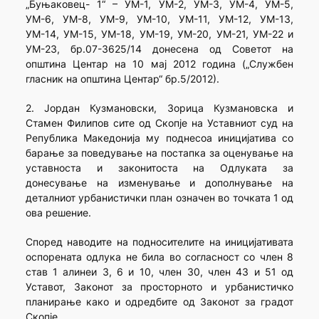
„Буњаковец- 1“ – УМ-1, УМ-2, УМ-3, УМ-4, УМ-5,
УМ-6, УМ-8, УМ-9, УМ-10, УМ-11, УМ-12, УМ-13,
УМ-14, УМ-15, УМ-18, УМ-19, УМ-20, УМ-21, УМ-22 и
УМ-23, бр.07-3625/14 донесена од Советот на
општина Центар на 10 мај 2012 година („Службен
гласник на општина Центар“ бр.5/2012).
2. Јордан Кузмановски, Зорица Кузмановска и
Стамен Филипов сите од Скопје на Уставниот суд на
Република Македонија му поднесоа иницијатива со
барање за поведување на постапка за оценување на
уставноста и законитоста на Одлуката за
донесување на изменување и дополнување на
деталниот урбанистички план означен во точката 1 од
ова решение.
Според наводите на подносителите на иницијативата
оспорената одлука не била во согласност со член 8
став 1 алинеи 3, 6 и 10, член 30, член 43 и 51 од
Уставот, Законот за просторното и урбанистичко
планирање како и одредбите од Законот за градот
Скопје.