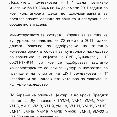
Локалитетот „Буњаковец – 1 “ дала позитивно
мислење бр.10-280/4 на 14 декември 2011 година во
кое констатирала дека во документацијата за
предлог-планот мерките за заштита и спасување се
соодветно вградени.
Министерството за култура – Управа за заштита на
културното наследство на 22 ноември 2011 година
донела Решение за одобрување на заштитно
конзерваторските основи за културното наследство
во границите на опфатот на ДУП „Буњаковец – 1“
бр.УП-17-914, со кое се одобруваат заштитно
конзерваторските основи за културно наслество во
границите на опфатот на ДУП „Буњаковец – 1“
изработени од надлежната установа за заштита на
културно наследство.
По барање на општина Центар, а во врска Предлог
планот за „Буњаковец – 1“УМ-1, УМ-2, УМ-3, УМ-4,
УМ-5, УМ-6, УМ-8, УМ-9, УМ-10, УМ-11, УМ-12, УМ-13,
УМ-14, УМ-15, УМ-18, УМ-19, УМ-20, УМ-21, УМ-22 и
УМ-23 мислење доставиле: