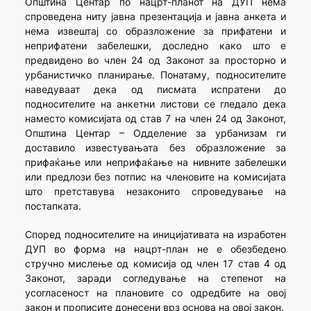
Општина Центар по нацрт-планот на ДУП нема
спроведена ниту јавна презентација и јавна анкета и
нема извештај со образложение за прифатени и
неприфатени забелешки, доследно како што е
предвидено во член 24 од Законот за просторно и
урбанистичко планирање. Понатаму, подносителите
наведуваат дека од писмата испратени до
подносителите на анкетни листови се гледало дека
наместо комисијата од став 7 на член 24 од Законот,
Општина Центар – Одделение за урбанизам ги
доставило известувањата без образложение за
прифаќање или неприфаќање на нивните забелешки
или предлози без потпис на членовите на комисијата
што претставува незаконито спроведување на
постапката.
Според подносителите на иницијативата на изработен
ДУП во форма на нацрт-план не е обезбедено
стручно мислење од комисија од член 17 став 4 од
Законот, заради согледување на степенот на
усогласеност на плановите со одредбите на овој
закон и прописите донесени врз основа на овој закон.