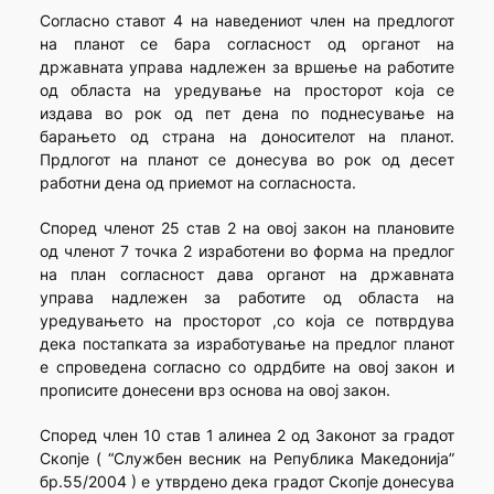
Согласно ставот 4 на наведениот член на предлогот
на планот се бара согласност од органот на
државната управа надлежен за вршење на работите
од областа на уредување на просторот која се
издава во рок од пет дена по поднесување на
барањето од страна на доносителот на планот.
Прдлогот на планот се донесува во рок од десет
работни дена од приемот на согласноста.
Според членот 25 став 2 на овој закон на плановите
од членот 7 точка 2 изработени во форма на предлог
на план согласност дава органот на државната
управа надлежен за работите од областа на
уредувањето на просторот ,со која се потврдува
дека постапката за изработување на предлог планот
е спроведена согласно со одрдбите на овој закон и
прописите донесени врз основа на овој закон.
Според член 10 став 1 алинеа 2 од Законот за градот
Скопје ( “Службен весник на Република Македонија”
бр.55/2004 ) е утврдено дека градот Скопје донесува