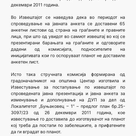
декември 2011 година.
Во Извештајот се наведува дека во периодот на
спроведување на јавната анкета се доставени 65
анкетни листови од страна на граѓаните и правните
лица, при што од увидот во самиот извештај во кој се
презентирани барањата на граѓаните и одговорите
дадени од комисијата, подносителите на
иницијативата кои го оспоруваат планот не доставиле
анкетен лист.
Исто така стручната комисија формирана од
градоначалникот на општина Центар изготвила и
Известување за постапување по извештајот по
спроведената јавна презентација и јавна анкета за
изменување и дополнување на ДУП за дел од
Локалитетот „Буњаковец – 1“ – предлог план бр.25-
3097/23 од 26 декември 2011 година, кое
известување го доставила до изготвувачот на планот
кој треба да постапи по забелешките, а прифатените
да ги вградат во планот.