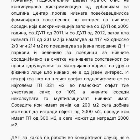
континуирана дискриминација од урбанизам на
општина Центар против нивната повеќедецениска
фамилијарна сопственост во интерес на нивните
соседи, која дискриминација започна со ДУП од 2005
година, со ДУП од 2011 и со ДУП од 2012, затоа што
нивната ГП од 331 м2 ја намалува на 117 м2 односно
2/3 или 214 м2 го предвидува за јавна површина Д-1 –
паркови и зеленило за поединци за нивните
соседи.Имено за сметка на нивната сопственост се
прави здружување за материјална корист на друго
физичко лице што никако не е од јавен интерес. И
покрај тоа што во целиот потфат подносителите се со
најголема ГП 331 м2, во планскиот опфат тие
учествува само со 10%, а нивните соседи
неколкупати го мултиплицираат нивниот имот.
Соседите кои имаат земја од 200 м2 сега добива
можност да изгради објект од 2000 м2, соседи кои
имаат ГП од 300 м2, а сега можат да изградат 2000
м2.
ДУП за каков се работи во конкретниот случај не е