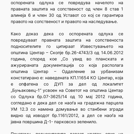
оспорената одлука се повредува начелото на
правната заштита на сопственост од член 8 став 1
алинеја 6 и член 30 од Уставот со кој се гарантира
правото на сопственост и правото на наследување.
Како доказ дека со оспорената одлука се
повредуваат правната заштита на сопственоста
подносителите го цитираат Известувањето на
општина Центар – Скопје бр.26-4743/3 од 14.06.2012
година, според кое „Со увид во планската и
ажурираната документација со која располага
општина Центар – Одделение за урбанизам
констатирано е: наведената КП.11654 КО Центар, која
е опфатена со ДУП за дел од локалитет
„Буњаковец-1“ усвоен на Советот на општина Центар
со Одлука бр.07-3625/14 од 10 мај 2012 година,
согледано е дека дел се наоѓа на градежна парцела
УМ 12.3 со намена домување во станбени згради
видно од изводот бр.1161/2012, а дел се наоѓа на
јавна површина Д-1- парковско зеленило.
Понатаму, подносителите даваат краток опис на