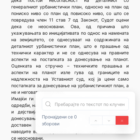
дека постои несогласност на деталниот со
генералниот урбанистички план, односно на план од
пониско ниво со план од повисоко ниво, со што се
повредува член 11 став 7 од Законот, Судот оцени
дека се неосновани. Ова, од причина што
укажувањата во иницијативата по однос на намената
на земјиштето, се однесуваат на содржината на
деталниот урбанистички план, што е прашање од
технички карактер и не се однесува на правните
аспекти на постапката за донесување на планот.
Оценката на стручно – техничките прашања и
аспекти на планот изле гува од границите на
надлежноста на Уставниот суд, кој ја цени само
постапката за донесување на урбанистичкиот план, а
не и неговата содржина.
Имајќи ги предвид наведените уставни и законски
одредби, направената анализа на постапката и актите
и дејствијата што се превземани во врска со
Пронајдени се 0
донесување на оспорениот Урбанистички план
зборови
доставен од доносителот на планот наспрема
наводите во иницијативата Судот оцени дека истите
се неосновани.