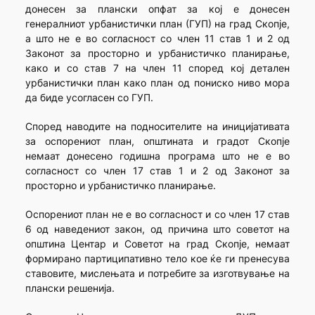
донесен за плански опфат за кој е донесен
генералниот урбанистички план (ГУП) на град Скопје,
а што не е во согласност со член 11 став 1 и 2 од
Законот за просторно и урбанистичко планирање,
како и со став 7 на член 11 според кој детален
урбанистички план како план од пониско ниво мора
да биде усогласен со ГУП.
Според наводите на подносителите на иницијативата
за оспорениот план, општината и градот Скопје
немаат донесено годишна програма што не е во
согласност со член 17 став 1 и 2 од Законот за
просторно и урбанистичко планирање.
Оспорениот план не е во согласност и со член 17 став
6 од наведениот закон, од причина што советот на
општина Центар и Советот на град Скопје, немаат
формирано партиципативно тело кое ќе ги пренесува
ставовите, мислењата и потребите за изготвување на
плански решенија.