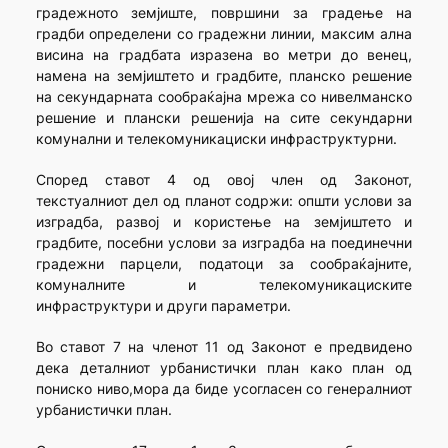
градежното земјиште, површини за градење на
градби определени со градежни линии, максим ална
висина на градбата изразена во метри до венец,
намена на земјиштето и градбите, планско решение
на секундарната сообраќајна мрежа со нивелманско
решение и плански решенија на сите секундарни
комунални и телекомуникациски инфраструктурни.
Според ставот 4 од овој член од Законот,
текстуалниот дел од планот содржи: општи услови за
изградба, развој и користење на земјиштето и
градбите, посебни услови за изградба на поединечни
градежни парцели, податоци за сообраќајните,
комуналните и телекомуникациските
инфраструктури и други параметри.
Во ставот 7 на членот 11 од Законот е предвидено
дека деталниот урбанистички план како план од
пониско ниво,мора да биде усогласен со генералниот
урбанистички план.