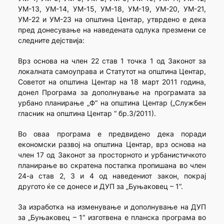
УМ-13, УМ-14, УМ-15, УМ-18, УМ-19, УМ-20, УМ-21,
УМ-22 и УМ-23 на општина Центар, утврдено е дека
пред донесување на наведената одлука презмени се
следните дејствија:
Врз основа на член 22 став 1 точка 1 од Законот за
локалната самоуправа и Статутот на општина Центар,
Советот на општина Центар на 18 март 2011 година,
донел Програма за дополнување на програмата за
урбано планирање „Ф“ на општина Центар („Службен
гласник на општина Центар “ бр.3/2011).
Во оваа програма е предвидено дека поради
економски развој на општина Центар, врз основа на
член 17 од Законот за просторното и урбанистичкото
планирање во скратена постапка пропишана во член
24-а став 2, 3 и 4 од наведениот закон, покрај
другото ќе се донесе и ДУП за „Буњаковец – 1“.
За изработка на изменување и дополнување на ДУП
за „Буњаковец – 1“ изготвена е планска програма во