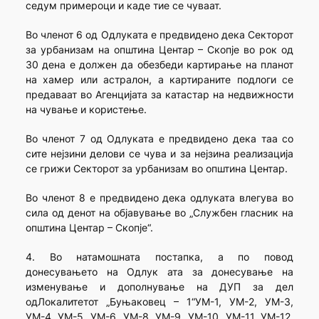
седум примероци и каде тие се чуваат.
Во членот 6 од Одлуката е предвидено дека Секторот
за урбанизам на општина Центар – Скопје во рок од
30 дена е должен да обезбеди картирање на планот
на хамер или астралон, а картираните подлоги се
предаваат во Агенцијата за катастар на недвижности
на чување и користење.
Во членот 7 од Одлуката е предвидено дека таа со
сите нејзини делови се чува и за нејзина реализација
се грижи Секторот за урбанизам во општина Центар.
Во членот 8 е предвидено дека одлуката влегува во
сила од денот на објавување во „Службен гласник на
општина Центар – Скопје“.
4. Во натамошната постапка, а по повод
донесувањето на Одлук ата за донесување на
изменување и дополнување на ДУП за дел
одЛокалитетот „Буњаковец – 1“УМ-1, УМ-2, УМ-3,
УМ-4, УМ-5, УМ-6, УМ-8, УМ-9, УМ-10, УМ-11, УМ-12,