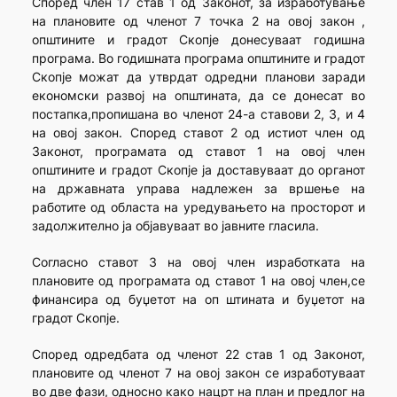
Според член 17 став 1 од Законот, за изработување
на плановите од членот 7 точка 2 на овој закон ,
општините и градот Скопје донесуваат годишна
програма. Во годишната програма општините и градот
Скопје можат да утврдат одредни планови заради
економски развој на општината, да се донесат во
постапка,пропишана во членот 24-а ставови 2, 3, и 4
на овој закон. Според ставот 2 од истиот член од
Законот, програмата од ставот 1 на овој член
општините и градот Скопје ја доставуваат до органот
на државната управа надлежен за вршење на
работите од областа на уредувањето на просторот и
задолжително ја објавуваат во јавните гласила.
Согласно ставот 3 на овој член изработката на
плановите од програмата од ставот 1 на овој член,се
финансира од буџетот на оп штината и буџетот на
градот Скопје.
Според одредбата од членот 22 став 1 од Законот,
плановите од членот 7 на овој закон се изработуваат
во две фази, односно како нацрт на план и предлог на