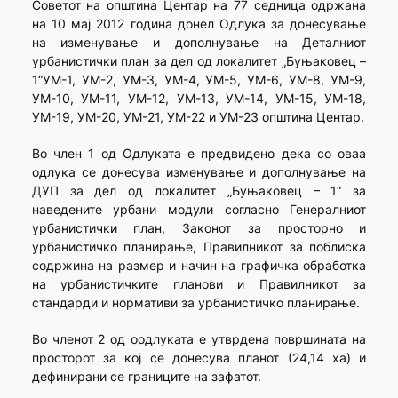
Советот на општина Центар на 77 седница одржана
на 10 мај 2012 година донел Одлука за донесување
на изменување и дополнување на Деталниот
урбанистички план за дел од локалитет „Буњаковец –
1“УМ-1, УМ-2, УМ-3, УМ-4, УМ-5, УМ-6, УМ-8, УМ-9,
УМ-10, УМ-11, УМ-12, УМ-13, УМ-14, УМ-15, УМ-18,
УМ-19, УМ-20, УМ-21, УМ-22 и УМ-23 општина Центар.
Во член 1 од Одлуката е предвидено дека со оваа
одлука се донесува изменување и дополнување на
ДУП за дел од локалитет „Буњаковец – 1“ за
наведените урбани модули согласно Генералниот
урбанистички план, Законот за просторно и
урбанистичко планирање, Правилникот за поблиска
содржина на размер и начин на графичка обработка
на урбанистичките планови и Правилникот за
стандарди и нормативи за урбанистичко планирање.
Во членот 2 од оодлуката е утврдена површината на
просторот за кој се донесува планот (24,14 ха) и
дефинирани се границите на зафатот.