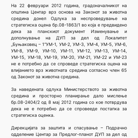
На 22 февруари 2012 година, градоначалникот на
општина Центар врз основа на Законот за животна
средина донел Одлука за неспроведување на
стратегиска оцена бр.08-1863/1 во која е предвидено
дека за планскиот документ Изменување и
дополнување на ДУП за дел од Локалитет
„Буњаковец – 1“УМ-1, УМ-2, УМ-3, УМ-4, УМ-5, УМ-6,
УМ-8, УМ-9, УМ-10, УМ-11, УМ-12, УМ-13, УМ-14,
УМ-15, УМ-18, УМ-19, УМ-20, УМ-21, УМ-22 и УМ-23
не е потребно да се спроведе стратегиска оцена на
влијанието врз животната средина согласно член 65
од Законот за животна средина.
За наведената одлука Министерството за животна
средина и просторно планирање дало мислење
бр.08-2404/2 од 8 мај 2012 година со кое потврдува
дека не е потребно да се спровееде постапка за
стратегиска оценка.
Дирекцијата за заштита и спасување – Подрачно
одделение Центар за Предлог-планот ДУП за дел од