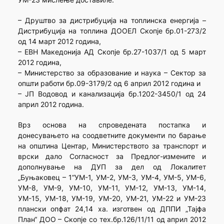
– Друштво за дистрибуција на топлинска енергија –
Дистрибуција на топлина ДООЕЛ Скопје бр.01-273/2
од 14 март 2012 година,
– ЕВН Македонија АД Скопје бр.27-1037/1 од 5 март
2012 година,
– Министерство за образование и наука – Сектор за
општи работи бр.09-3179/2 од 6 април 2012 година и
– ЈП Водовод и канализација бр.1202-3450/1 од 24
април 2012 година.
Врз основа на спроведената постапка и
донесувањето на соодветните документи по барање
на општина Центар, Министерството за транспорт и
врски дало Согласност за Предлог-измените и
дополнување на ДУП за дел од Локалитет
„Буњаковец – 1“УМ-1, УМ-2, УМ-3, УМ-4, УМ-5, УМ-6,
УМ-8, УМ-9, УМ-10, УМ-11, УМ-12, УМ-13, УМ-14,
УМ-15, УМ-18, УМ-19, УМ-20, УМ-21, УМ-22 и УМ-23
плански опфат 24,14 ха. изготвен од ДППИ „Тајфа
План“ ДОО – Скопје со тех.бр.126/11/11 од април 2012