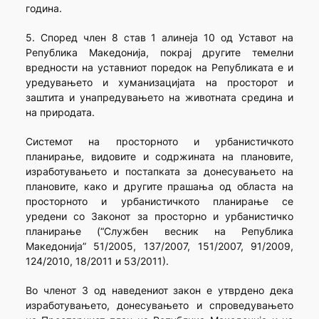
година.
5. Според член 8 став 1 алинеја 10 од Уставот на
Република Македонија, покрај другите темелни
вредности на уставниот поредок на Републиката е и
уредувањето и хуманизацијата на просторот и
заштита и унапредувањето на животната средина и
на природата.
Системот на просторното и урбанистичкото
планирање, видовите и содржината на плановите,
изработувањето и постапката за донесувањето на
плановите, како и другите прашања од областа на
просторното и урбанистичкото планирање се
уредени со Законот за просторно и урбанистичко
планирање (“Службен весник на Република
Македонија” 51/2005, 137/2007, 151/2007, 91/2009,
124/2010, 18/2011 и 53/2011).
Во членот 3 од наведениот закон е утврдено дека
изработувањето, донесувањето и спроведувањето