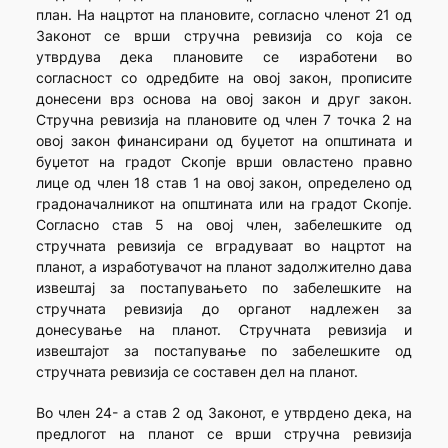
план. На нацртот на плановите, согласно членот 21 од
Законот се врши стручна ревизија со која се
утврдува дека плановите се изработени во
согласност со одредбите на овој закон, прописите
донесени врз основа на овој закон и друг закон.
Стручна ревизија на плановите од член 7 точка 2 на
овој закон финансирани од буџетот на општината и
буџетот на градот Скопје врши овластено правно
лице од член 18 став 1 на овој закон, определено од
градоначалникот на општината или на градот Скопје.
Согласно став 5 на овој член, забелешките од
стручната ревизија се вградуваат во нацртот на
планот, а изработувачот на планот задолжително дава
извештај за постапувањето по забелешките на
стручната ревизија до органот надлежен за
донесување на планот. Стручната ревизија и
извештајот за постапување по забелешките од
стручната ревизија се составен дел на планот.
Во член 24- а став 2 од Законот, е утврдено дека, на
предлогот на планот се врши стручна ревизија