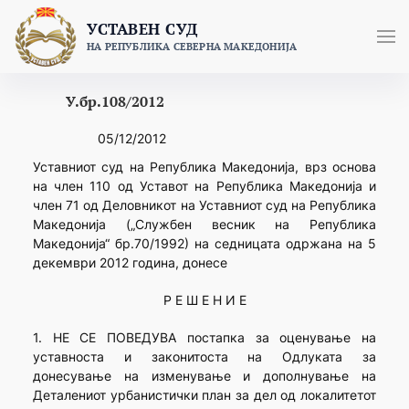
Skip
УСТАВЕН СУД
to
НА РЕПУБЛИКА СЕВЕРНА МАКЕДОНИЈА
content
У.бр.108/2012
05/12/2012
Уставниот суд на Република Македонија, врз основа
на член 110 од Уставот на Република Македонија и
член 71 од Деловникот на Уставниот суд на Република
Македонија („Службен весник на Република
Македонија“ бр.70/1992) на седницата одржана на 5
декември 2012 година, донесе
Р Е Ш Е Н И Е
1. НЕ СЕ ПОВЕДУВА постапка за оценување на
уставноста и законитоста на Одлуката за
донесување на изменување и дополнување на
Деталениот урбанистички план за дел од локалитетот