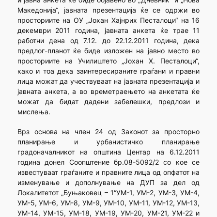
Македонија“, јавната презентација ќе се одржи во
просториите на ОУ „Јохан Хајнрих Песталоци“ на 16
декември 2011 година, јавната анкета ќе трае 11
работни дена од 7.12. до 22.12.2011 година, дека
предлог-планот ќе биде изложен на јавно место во
просториите на Училиштето „Јохан Х. Песталоци“,
како и тоа дека заинтересираните граѓани и правни
лица можат да учествуваат на јавната презентација и
јавната анкета, а во времетраењето на анкетата ќе
можат да бидат дадени забелешки, предлози и
мислења.
Врз основа на член 24 од Законот за просторно
планирање и урбанистичко планирање
градоначалникот на општина Центар на 6.12.2011
година донел Соопштение бр.08-5092/2 со кое се
известуваат граѓаните и правните лица од опфатот на
изменување и дополнување на ДУП за дел од
Локалитетот „Буњаковец – 1“УМ-1, УМ-2, УМ-3, УМ-4,
УМ-5, УМ-6, УМ-8, УМ-9, УМ-10, УМ-11, УМ-12, УМ-13,
УМ-14, УМ-15, УМ-18, УМ-19, УМ-20, УМ-21, УМ-22 и