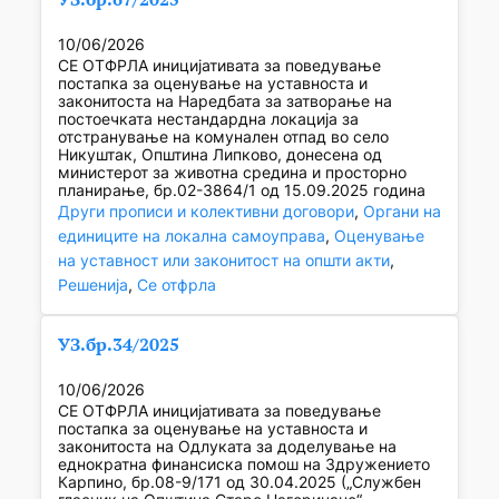
10/06/2026
СЕ ОТФРЛА иницијативата за поведување
постапка за оценување на уставноста и
законитоста на Наредбата за затворање на
постоечката нестандардна локација за
отстранување на комунален отпад во село
Никуштак, Општина Липково, донесена од
министерот за животна средина и просторно
планирање, бр.02-3864/1 од 15.09.2025 година
Други прописи и колективни договори
, 
Органи на
единиците на локална самоуправа
, 
Оценување
на уставност или законитост на општи акти
, 
Решенија
, 
Се отфрла
УЗ.бр.34/2025
10/06/2026
СЕ ОТФРЛА иницијативата за поведување
постапка за оценување на уставноста и
законитоста на Одлуката за доделување на
еднократна финансиска помош на Здружението
Карпино, бр.08-9/171 од 30.04.2025 („Службен