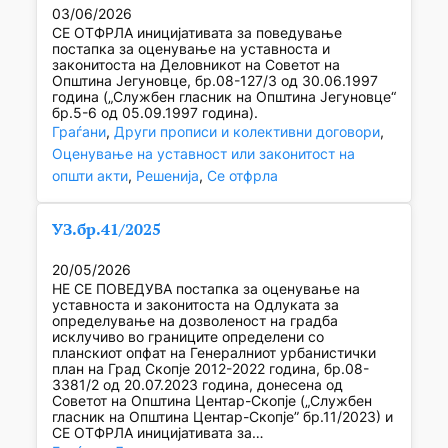
03/06/2026
СЕ ОТФРЛА иницијативата за поведување
постапка за оценување на уставноста и
законитоста на Деловникот на Советот на
Општина Јегуновце, бр.08-127/3 од 30.06.1997
година („Службен гласник на Општина Јегуновце“
бр.5-6 од 05.09.1997 година).
Граѓани
, 
Други прописи и колективни договори
, 
Оценување на уставност или законитост на
општи акти
, 
Решенија
, 
Се отфрла
УЗ.бр.41/2025
20/05/2026
НЕ СЕ ПОВЕДУВА постапка за оценување на
уставноста и законитоста на Одлуката за
определување на дозволеност на градба
исклучиво во границите определени со
планскиот опфат на Генералниот урбанистички
план на Град Скопје 2012-2022 година, бр.08-
3381/2 од 20.07.2023 година, донесена од
Советот на Општина Центар-Скопје („Службен
гласник на Општина Центар-Скопје” бр.11/2023) и
СЕ ОТФРЛА иницијативата за…