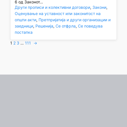
6 од Законот…
Други прописи и колективни договори
, 
Закони
, 
Оценување на уставност или законитост на
општи акти
, 
Претпријатија и други организации и
заедници
, 
Решенија
, 
Се отфрла
, 
Се поведува
постапка
1
2
3
…
111
→