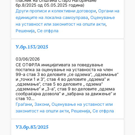
гласник на Општина Старо Нагоричане“
бр.8/2025 од 05.05.2025 година)
Други прописи и колективни договори
, 
Органи на
единиците на локална самоуправа
, 
Оценување
на уставност или законитост на општи акти
, 
Решенија
, 
Се отфрла
У.бр.153/2025
03/06/2026
СЕ ОТФРЛА иницијативата за поведување
постапка за оценување на уставноста на член
99-а став 3 во деловите „се одзема”, „одземање”
и „точки 1 и 3”, став 4 во деловите „одзема” и
„одземање”, став 5 во деловите „ одзема”
„одземање” и „3-а”, став 9 во деловите „одзема
сообраќајна дозвола” и „забрана за движење” и
став 10…
Граѓани
, 
Закони
, 
Оценување на уставност или
законитост на општи акти
, 
Решенија
, 
Се отфрла
УЗ.бр.83/2025