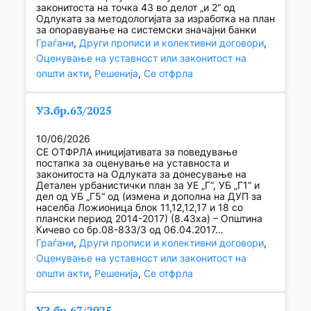
законитоста на точка 43 во делот „и 2“ од
Одлуката за методологијата за изработка на план
за опоравување на системски значајни банки
Граѓани
, 
Други прописи и колективни договори
, 
Оценување на уставност или законитост на
општи акти
, 
Решенија
, 
Се отфрла
УЗ.бр.63/2025
10/06/2026
СЕ ОТФРЛА иницијативата за поведување
постапка за оценување на уставноста и
законитоста на Одлуката за донесување на
Детален урбанистички план за УЕ „Г“, УБ „Г1“ и
дел од УБ „Г5“ од (измена и дополна на ДУП за
населба Ложионица блок 11,12,12,17 и 18 со
плански период 2014-2017) (8.43ха) – Општина
Кичево со бр.08-833/3 од 06.04.2017…
Граѓани
, 
Други прописи и колективни договори
, 
Оценување на уставност или законитост на
општи акти
, 
Решенија
, 
Се отфрла
УЗ.бр.67/2025