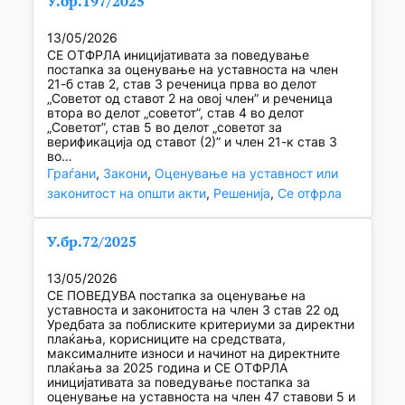
У.бр.197/2025
13/05/2026
СЕ ОТФРЛА иницијативата за поведување
постапка за оценување на уставноста на член
21-б став 2, став 3 реченица прва во делот
„Советот од ставот 2 на овој член” и реченица
втора во делот „советот”, став 4 во делот
„Советот”, став 5 во делот „советот за
верификација од ставот (2)” и член 21-к став 3
во…
Граѓани
, 
Закони
, 
Оценување на уставност или
законитост на општи акти
, 
Решенија
, 
Се отфрла
У.бр.72/2025
13/05/2026
СЕ ПОВЕДУВА постапка за оценување на
уставноста и законитоста на член 3 став 22 од
Уредбата за поблиските критериуми за директни
плаќања, корисниците на средствата,
максималните износи и начинот на директните
плаќања за 2025 година и СЕ ОТФРЛА
иницијативата за поведување постапка за
оценување на уставноста на член 47 ставови 5 и