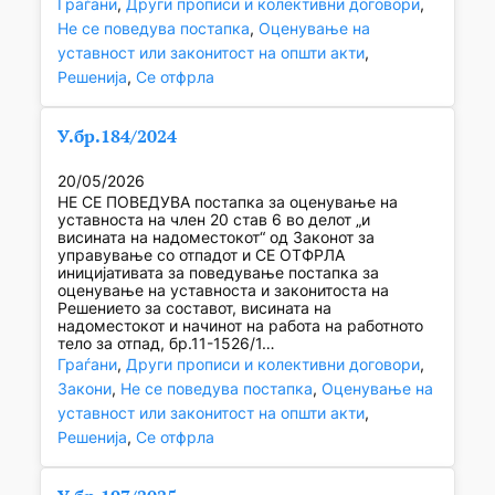
Граѓани
, 
Други прописи и колективни договори
, 
Не се поведува постапка
, 
Оценување на
уставност или законитост на општи акти
, 
Решенија
, 
Се отфрла
У.бр.184/2024
20/05/2026
НЕ СЕ ПОВЕДУВА постапка за оценување на
уставноста на член 20 став 6 во делот „и
висината на надоместокот“ од Законот за
управување со отпадот и СЕ ОТФРЛА
иницијативата за поведување постапка за
оценување на уставноста и законитоста на
Решението за составот, висината на
надоместокот и начинот на работа на работното
тело за отпад, бр.11-1526/1…
Граѓани
, 
Други прописи и колективни договори
, 
Закони
, 
Не се поведува постапка
, 
Оценување на
уставност или законитост на општи акти
, 
Решенија
, 
Се отфрла