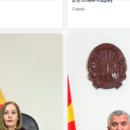
д-р Осман Кадриу
Судија