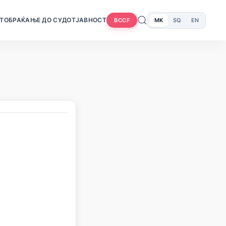
Т
ОБРАЌАЊЕ ДО СУДОТ
ЈАВНОСТ
MK
SQ
EN
BCCF