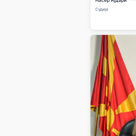
Насер Ајдари
Судија