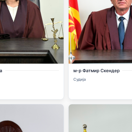
а
м-р Фатмир Скендер
Судија