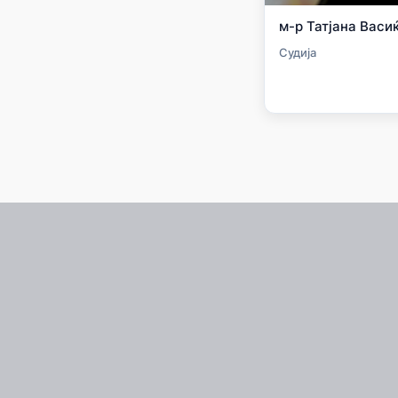
м-р Татјана Васи
Судија