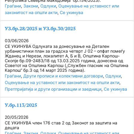
Република Северна Македонија“ бр.154/2023).
Граѓани
, 
Закони
, 
Одлуки
, 
Оценување на уставност или
законитост на општи акти
, 
Се укинува
УЗ.бр.28/2025 и УЗ.бр.30/2025
03/06/2026
СЕ УКИНУВА Одлуката за донесување на Детален
урбанистички план за градска четврт Ј 02 – опфат помеѓу
Жданец и Нерези, локалитет А, Б и В, Општина Карпош-
Скопје бр.09-2483/18 од 13.03.2025 година, донесена од
Советот на Општина Карпош („Службен гласник на Општина
Карпош” бр.3 од 14 март 2025 година).
Граѓани
, 
Други прописи и колективни договори
, 
Одлуки
, 
Оценување на уставност или законитост на општи акти
, 
Претпријатија и други организации и заедници
, 
Се укинува
У.бр.113/2025
20/05/2026
СЕ УКИНУВА член 176 став 2 од Законот за заштита на
децата
Граѓани
, 
Закони
, 
Одлуки
, 
Оценување на уставност или