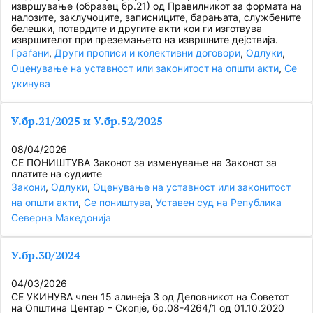
извршување (образец бр.21) од Правилникот за формата на
налозите, заклучоците, записниците, барањата, службените
белешки, потврдите и другите акти кои ги изготвува
извршителот при преземањето на извршните дејствија.
Граѓани
, 
Други прописи и колективни договори
, 
Одлуки
, 
Оценување на уставност или законитост на општи акти
, 
Се
укинува
У.бр.21/2025 и У.бр.52/2025
08/04/2026
СЕ ПОНИШТУВА Законот за изменување на Законот за
платите на судиите
Закони
, 
Одлуки
, 
Оценување на уставност или законитост
на општи акти
, 
Се поништува
, 
Уставен суд на Република
Северна Македонија
У.бр.30/2024
04/03/2026
СЕ УКИНУВА член 15 алинеја 3 од Деловникот на Советот
на Општина Центар – Скопје, бр.08-4264/1 од 01.10.2020