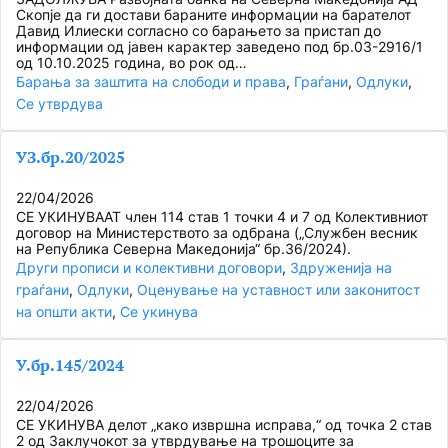
Скопје да ги достави бараните информации на барателот
Давид Илиески согласно со барањето за пристап до
информации од јавен карактер заведено под бр.03-2916/1
од 10.10.2025 година, во рок од…
Барања за заштита на слободи и права
, 
Граѓани
, 
Одлуки
, 
Се утврдува
УЗ.бр.20/2025
22/04/2026
СЕ УКИНУВААТ член 114 став 1 точки 4 и 7 од Колективниот
договор на Министерството за одбрана („Службен весник
на Република Северна Македонија“ бр.36/2024).
Други прописи и колективни договори
, 
Здруженија на
граѓани
, 
Одлуки
, 
Оценување на уставност или законитост
на општи акти
, 
Се укинува
У.бр.145/2024
22/04/2026
СЕ УКИНУВА делот „како извршна исправа,“ од точка 2 став
2 од Заклучокот за утврдување на трошоците за