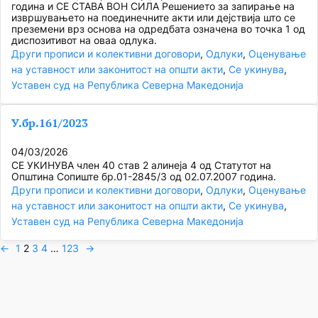
година и СЕ СТАВА ВОН СИЛА Решението за запирање на
извршувањето на поединечните акти или дејствија што се
преземени врз основа на одредбата означена во точка 1 од
диспозитивот на оваа одлука.
Други прописи и колективни договори
, 
Одлуки
, 
Оценување
на уставност или законитост на општи акти
, 
Се укинува
, 
Уставен суд на Република Северна Македонија
У.бр.161/2023
04/03/2026
СЕ УКИНУВА член 40 став 2 алинеја 4 од Статутот на
Општина Сопиште бр.01-2845/3 од 02.07.2007 година.
Други прописи и колективни договори
, 
Одлуки
, 
Оценување
на уставност или законитост на општи акти
, 
Се укинува
, 
Уставен суд на Република Северна Македонија
←
1
2
3
4
…
123
→