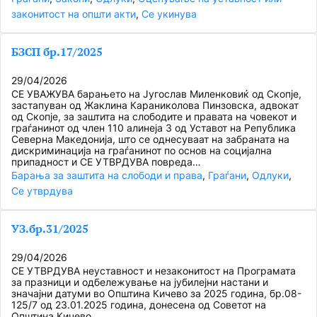
законитост на општи акти
, 
Се укинува
БЗСП бр.17/2025
29/04/2026
СЕ УВАЖУВА барањето на Југослав Миленковиќ од Скопје,
застапуван од Жаклина Караниколова Пинзовска, адвокат
од Скопје, за заштита на слободите и правата на човекот и
граѓанинот од член 110 алинеја 3 од Уставот на Република
Северна Македонија, што се однесуваат на забраната на
дискриминација на граѓанинот по основ на социјална
припадност и СЕ УТВРДУВА повреда…
Барања за заштита на слободи и права
, 
Граѓани
, 
Одлуки
, 
Се утврдува
УЗ.бр.31/2025
29/04/2026
СЕ УТВРДУВА неуставност и незаконитост на Програмата
за празници и одбележување на јубилејни настани и
значајни датуми во Општина Кичево за 2025 година, бр.08-
125/7 од 23.01.2025 година, донесена од Советот на
Општина Кичево.