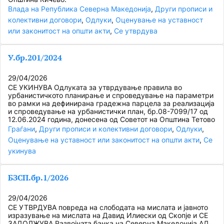
Влада на Република Северна Македонија
, 
Други прописи и
колективни договори
, 
Одлуки
, 
Оценување на уставност
или законитост на општи акти
, 
Се утврдува
У.бр.201/2024
29/04/2026
СЕ УКИНУВА Одлуката за утврдување правила во
урбанистичкото планирање и спроведување на параметри
во рамки на дефинирана градежна парцела за реализација
и спроведување на урбанистички план, бр.08-7099/17 од
12.06.2024 година, донесена од Советот на Општина Тетово
Граѓани
, 
Други прописи и колективни договори
, 
Одлуки
, 
Оценување на уставност или законитост на општи акти
, 
Се
укинува
БЗСП.бр.1/2026
29/04/2026
СЕ УТВРДУВА повреда на слободата на мислата и јавното
изразување на мислата на Давид Илиески од Скопје и СЕ
ЗАДОЛЖУВА Развојната банка на Северна Македонија АД