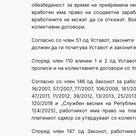
обезбеденост за време на привремена нев
вработен има право на соодветна зараб
вработените не можат да се откажат. Во
колективни договори.
Согласно со член 51 од Уставот, законите 
должен да ги почитува Уставот и законите
Според член 110 алинеи 1 и 2 од Уставот
прописи и на колективните договори со Ус
Согласно со член 146 од Законот за рабо
16/2007, 57/2007, 77/2007, 106/2008, 161/2
47/2011, 11/2012, 39/2012, 13/2013, 25/201
120/2018 и „Службен весник на Република
124/2025), работникот има право на пл
платениот одмор се утврдуваат со колект
Според член 147 од Законот, работник