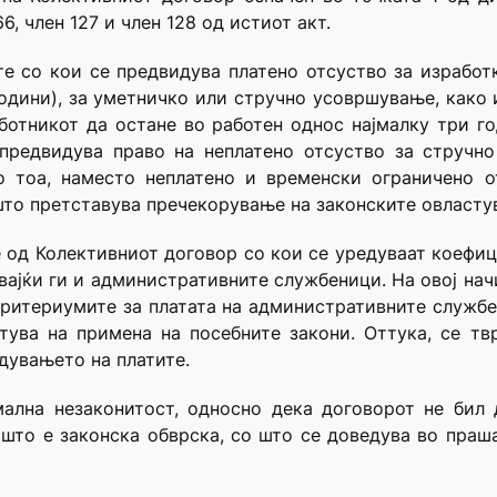
 66, член 127 и член 128 од истиот акт.
е со кои се предвидува платено отсуство за изработ
одини), за уметничко или стручно усовршување, како 
ботникот да остане во работен однос најмалку три го
 предвидува право на неплатено отсуство за стручн
о тоа, наместо неплатено и временски ограничено о
што претставува пречекорување на законските овласту
 од Колективниот договор со кои се уредуваат коефиц
увајќи ги и административните службеници. На овој нач
 критериумите за платата на административните служб
атува на примена на посебните закони. Оттука, се т
дувањето на платите.
ална незаконитост, односно дека договорот не бил 
 што е законска обврска, со што се доведува во праш