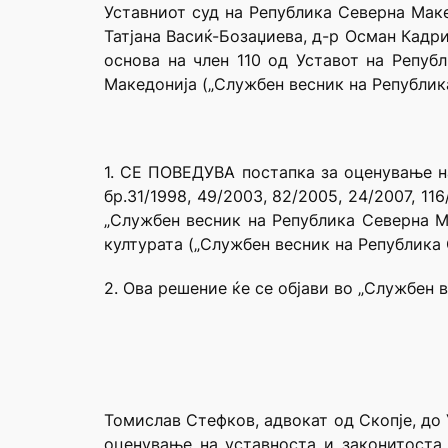
Уставниот суд на Република Северна Маке
Татјана Васиќ-Бозаџиева, д-р Осман Кадр
основа на член 110 од Уставот на Репуб
Македонија („Службен весник на Република
1. СЕ ПОВЕДУВА постапка за оценување на
бр.31/1998, 49/2003, 82/2005, 24/2007, 116/
„Службен весник на Република Северна Ма
културата („Службен весник на Република 
2. Ова решение ќе се објави во „Службен 
Томислав Стефков, адвокат од Скопје, до
оценување на уставноста и законитоста 