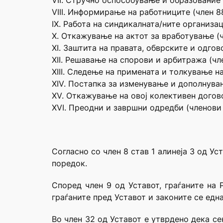
VII. Стручно оспособување и образование 
VIII. Информирање на работниците (член 88
IX. Работа на синдикалната/ните организац
X. Откажување на актот за вработување (ч
XI. Заштита на правата, обврските и одгов
XII. Решавање на спорови и арбитража (чле
XIII. Следење на примената и толкување на
XIV. Постапка за изменување и дополнувањ
XV. Откажување на овој колективен догов
XVI. Преодни и завршни одредби (членови 
Согласно со член 8 став 1 алинеја 3 од У
поредок.
Според член 9 од Уставот, граѓаните на 
граѓаните пред Уставот и законите се едн
Во член 32 од Уставот е утврдено дека с