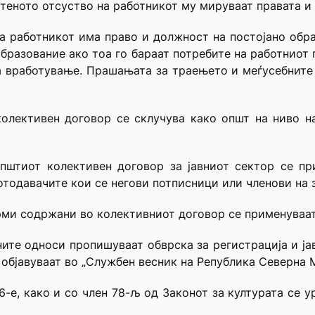
атеното отсуство на работникот му мируваат правата и
ка работникот има право и должност на постојано об
бразование ако тоа го бараат потребите на работниот
а вработување. Прашањата за траењето и меѓусебните 
колективен договор се склучува како општ на ниво на
пштиот колективен договор за јавниот сектор се пр
отодавачите кои се негови потписници или членови на
рми содржани во колективниот договор се применуваат
ните односи пропишуваат обврска за регистрација и ја
објавуваат во „Службен весник на Република Северна М
76-е, како и со член 78-љ од Законот за културата се 