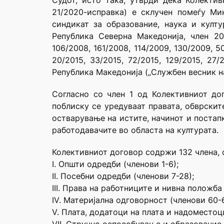
Судот, исто така, утврди дека Колектив
21/2020-исправка) е склучен помеѓу Ми
синдикат за образование, наука и култу
Република Северна Македонија, член 20
106/2008, 161/2008, 114/2009, 130/2009, 50/
20/2015, 33/2015, 72/2015, 129/2015, 2
Република Македонија („Службен весник на
Согласно со член 1 од Колективниот дог
поблиску се уредуваат правата, обврскит
остварување на истите, начинот и постап
работодавачите во областа на културата.
Колективниот договор содржи 132 члена, 
I. Општи одредби (членови 1-6);
II. Посебни одредби (членови 7-28);
III. Права на работниците и нивна положба
IV. Материјална одговорност (членови 60-6
V. Плата, додатоци на плата и надоместоци