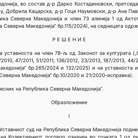
донија, во состав д-р Дарко Костадиновски, претседа
иу, Добрила Кацарска, д-р Гоце Наумовски, д-р Ана Па
лика Северна Македонија и член 73 алинеја 1 од Акто
 Северна Македонија“ бр.115/2024), на седницата одрж
Р Е Ш Е Н И Е
 уставноста на член 78-љ од Законот за културата (
2010, 47/2011, 51/2011, 136/2012, 23/2013, 187/2013, 44/
кедонија“ бр.265/2024 и 132/2025) и на уставноста 
Северна Македонија“ бр.10/2020 и 21/2020-исправка).
весник на Република Северна Македонија“.
Образложение
I
 Уставниот суд на Република Северна Македонија подне
на Колективниот договор означен во точката 1 од д