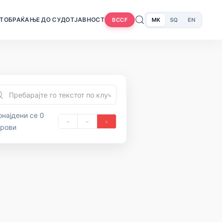
Т
ОБРАЌАЊЕ ДО СУДОТ
ЈАВНОСТ
MK
SQ
EN
BCCF
најдени се 0
орови