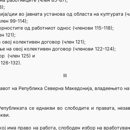
на работниците (член 85-87);
);
ија/ции во јавната установа од областа на културата (ч
лен 99-114);
орностите од работниот однос (членови 115-118);
н 121);
 овој колективен договор (член 121);
е на овој колективен договор (членови 122-124);
ор (член 125) и
126-132).
III
ставот на Република Северна Македонија, владеењето н
Републиката се еднакви во слободите и правата, неза
акви.
екој има право на работа, слободен избор на вработува