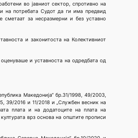
работени во јавниот сектор, спротивно на
 и на потребата Судот да ги има предвид
е сметаат за несразмерни и без уставно
ставноста и законитоста на Колективниот
а оценуваше и уставноста на одредбата од
публика Македонија“ бр.31/1998, 49/2003,
015, 39/2016 и 11/2018 и „Службен весник на
ната плата и на додатоците на плата на
а културата врз основа на општите прописи