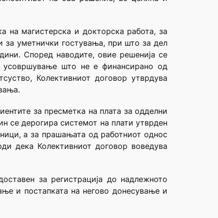
ка на магистерска и докторска работа, за
и за уметнички гостувања, при што за дел
дини. Според наводите, овие решенија се
о усовршување што не е финансирано од
тсуство, Колективниот договор утврдува
вања.
иентите за пресметка на плата за одделни
ин се дерогира системот на плати утврден
еници, а за прашањата од работниот однос
врди дека Колективниот договор воведува
доставен за регистрација до надлежното
ање и постапката на негово донесување и