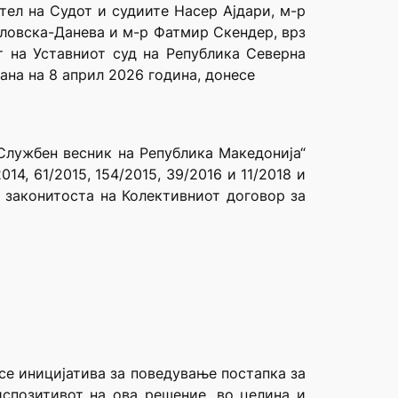
тел на Судот и судиите Насер Ајдари, м-р
вловска-Данева и м-р Фатмир Скендер, врз
т на Уставниот суд на Република Северна
ана на 8 април 2026 година, донесе
„Службен весник на Република Македонија“
2014, 61/2015, 154/2015, 39/2016 и 11/2018 и
и законитоста на Колективниот договор за
се иницијатива за поведување постапка за
испозитивот на ова решение, во целина и