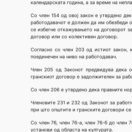
календарската година, а за време на непл
Со член 154 од овој закон е утврдено де
работодавачот е должен да им обезбеди о
се избегне откажувањето на договорот з
договор или со колективен договор.
Согласно со член 203 од истиот закон, 
поединечен на ниво на работодавач.
Член 205 од Законот предвидува дека о
гранскиот договор е задолжителен за раб
Со член 206 е утврдено дека правните но
Членовите 231 и 232 од Законот за работ
при што општите и гранските договори се 
Со член 76, член 76-а, член 76-б до член 
установи од областа на културата.