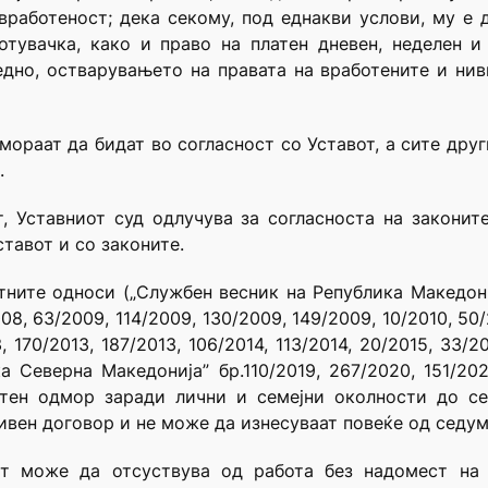
работеност; дека секому, под еднакви услови, му е 
отувачка, како и право на платен дневен, неделен 
едно, остварувањето на правата на вработените и нив
мораат да бидат во согласност со Уставот, а сите друг
.
, Уставниот суд одлучува за согласноста на законит
тавот и со законите.
тните односи („Службен весник на Република Македониј
008, 63/2009, 114/2009, 130/2009, 149/2009, 10/2010, 50/
3, 170/2013, 187/2013, 106/2014, 113/2014, 20/2015, 33/2
 Северна Македонија” бр.110/2019, 267/2020, 151/2021
атен одмор заради лични и семејни околности до с
ивен договор и не може да изнесуваат повеќе од седум
от може да отсуствува од работа без надомест на 