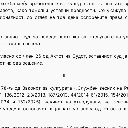
ложба меѓу вработените во културата и останатите в
авото, како темелни уставни вредности. Се укажува
ионалност, со оглед на тоа дека оспорените права с
Уставниот суд да поведе постапка за оценување на у
д формален аспект.
гласно со член 26 од Актот на Судот, Уставниот суд ј
от на ова решение.
II
78-љ од Законот за културата („Службен весник на Ре
11, 136/2012, 23/2013, 187/2013, 44/2014, 61/2015, 154/2
2024 и 132/2025), начинот на утврдување на основ
ги уредува основачот на јавната установа од областа н