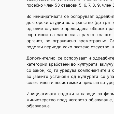
посебно член 53 ставови 5, 6, 7, 8, 9, член
Во иницијативата се оспоруваат одредбит
докторски студии во странство (до три г
од овие случаи е предвидена обврска ра
спротивни на законската рамка коашто
органот, во ограничено времетраење. С
подолги периоди како платено отсуство, 
Дополнително, се оспоруваат и одредбите
категории вработени во културата, вклуч
со закон, кој ги уредува компонентите и
во јавните установи од културата се уп
селективен и несистемски пристап во уре
Иницијативата содржи и наводи за форм
министерство пред неговото објавување,
објавување.