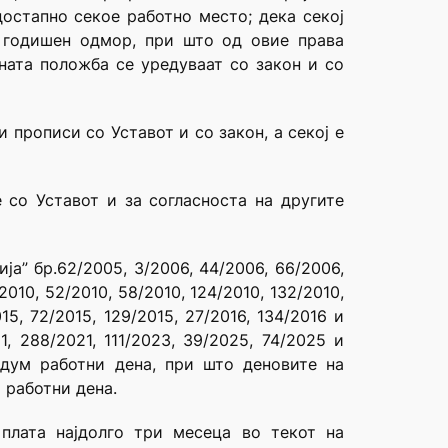
достапно секое работно место; дека секој
и годишен одмор, при што од овие права
ната положба се уредуваат со закон и со
и прописи со Уставот и со закон, а секој е
е со Уставот и за согласноста на другите
а” бр.62/2005, 3/2006, 44/2006, 66/2006,
2010, 52/2010, 58/2010, 124/2010, 132/2010,
015, 72/2015, 129/2015, 27/2016, 134/2016 и
, 288/2021, 111/2023, 39/2025, 74/2025 и
едум работни дена, при што деновите на
 работни дена.
плата најдолго три месеца во текот на