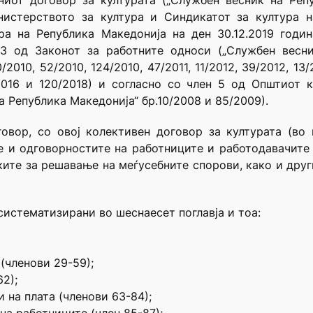
ниот договор за културата („Службен весник на Реп
нистерството за култура и Синдикатот за култура 
ра на Република Македонија на ден 30.12.2019 годи
3 од Законот за работните односи („Службен весни
2010, 52/2010, 124/2010, 47/2011, 11/2012, 39/2012, 13/2
7/2016 и 120/2018) и согласно со член 5 од Општиот 
 Република Македонија“ бр.10/2008 и 85/2009).
овор, со овој колективен договор за културата (во
е и одговорностите на работниците и работодавачите
ките за решавање на меѓусебните спорови, како и дру
систематизирани во шеснаесет поглавја и тоа:
 (членови 29-59);
2);
 на плата (членови 63-84);