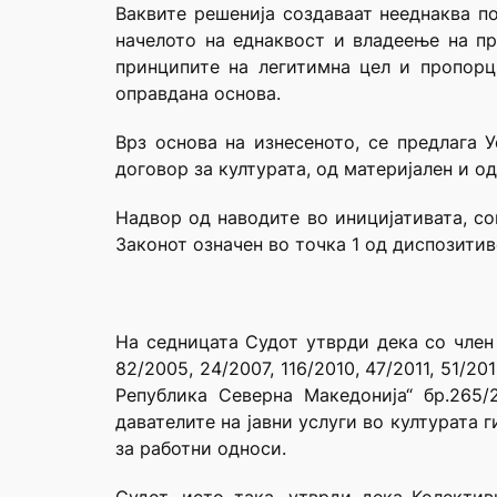
Ваквите решенија создаваат нееднаква по
начелото на еднаквост и владеење на пр
принципите на легитимна цел и пропорц
оправдана основа.
Врз основа на изнесеното, се предлага 
договор за културата, од материјален и о
Надвор од наводите во иницијативата, со
Законот означен во точка 1 од диспозитив
На седницата Судот утврди дека со член 
82/2005, 24/2007, 116/2010, 47/2011, 51/20
Република Северна Македонија“ бр.265/
давателите на јавни услуги во културата 
за работни односи.