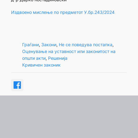
Издвоено мислење по предметот У.бр.243/2024
Граѓани
, 
Закони
, 
Не се поведува постапка
, 
Оценување на уставност или законитост на
општи акти
, 
Решенија
Кривичен законик