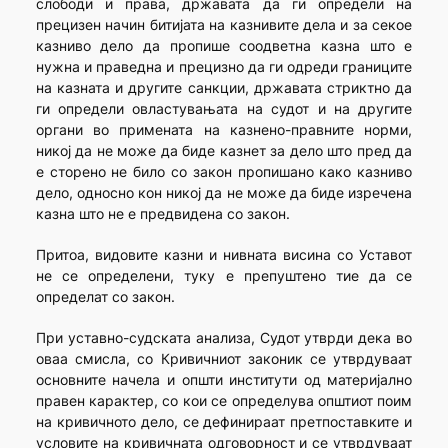
слободи и права, државата да ги определи на
прецизен начин битијата на казнивите дела и за секое
казниво дело да пропише соодветна казна што е
нужна и праведна и прецизно да ги одреди границите
на казната и другите санкции, државата стриктно да
ги определи овластувањата на судот и на другите
органи во примената на казнено-правните норми,
никој да не може да биде казнет за дело што пред да
е сторено не било со закон пропишано како казниво
дело, односно кон никој да не може да биде изречена
казна што не е предвидена со закон.
Притоа, видовите казни и нивната висина со Уставот
не се определени, туку е препуштено тие да се
определат со закон.
При уставно-судската анализа, Судот утврди дека во
оваа смисла, со Кривичниот законик се утврдуваат
основните начела и општи институти од материјално
правен карактер, со кои се определува општиот поим
на кривичното дело, се дефинираат претпоставките и
условите на кривичната одговорност и се утврдуваат