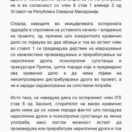
не е во согласност со член 8 став 1 алинеја 3 од
Уставот на Република Северна Македонија.
Според наводите во иницијативата оспорената
одредба е спротивна на уставното начело – владеење
на правото, од причина што конкретното кривично
дело се појавува во два облици и тоа во истиот член
во ставот 1 се предвидува дејствие на извршување
со неовластено произведување и преработување на
наркотични дроги, психотропни супстанци и
прекурсори Притоа, целта поради која е предвидено
ова кривично дело е да нема појави на
неконтролирано дистрибуирање дрога во промет, а
не и заради задоволување на сопствени потреби.
Исто така, се наведува дека со оспорениот член 215
став 6 од Законот, сторителот на вакво кривично
дело нема да се казни поради фактот што поседува
наркотични дроги и психотропни супстанци за лична
употреба, иако постои можност истиот да
произведува или преработува наркотични дроги и тоа