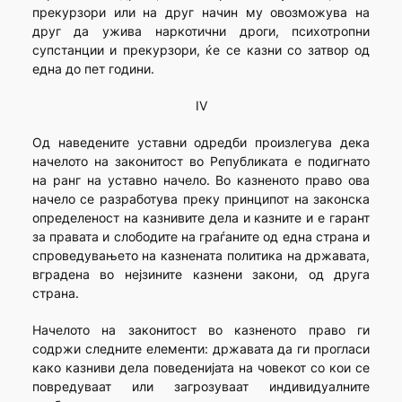
прекурзори или на друг начин му овозможува на
друг да ужива наркотични дроги, психотропни
супстанции и прекурзори, ќе се казни со затвор од
една до пет години.
IV
Од наведените уставни одредби произлегува дека
начелото на законитост во Републиката е подигнато
на ранг на уставно начело. Во казненото право ова
начело се разработува преку принципот на законска
определеност на казнивите дела и казните и е гарант
за правата и слободите на граѓаните од една страна и
спроведувањето на казнената политика на државата,
вградена во нејзините казнени закони, од друга
страна.
Начелото на законитост во казненото право ги
содржи следните елементи: државата да ги прогласи
како казниви дела поведенијата на човекот со кои се
повредуваат или загрозуваат индивидуалните