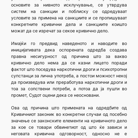
основите за нивното исклучување, се утврдува
систем на санкции и поблиску се одредуваат
условите за примена на санкциите и се пропишуваат
конкретните кривични дела и санкциите коишто
можат да се изречат за секое кривично дело.
Имајќи го предвид наведеното и наводите во
иницијативата дека оспорената одредба создава
правна несигурност од причина што за вакво
кривично дело нема да се казни лицето поради
фактот што поседува наркотични дроги и психотропни
супстанци за лична употреба, а постои можност некој
да произведува или преработува наркотични дроги и
тоа за сопствени потреби, а потоа да ја пушти во
промет, Судот оцени дека се неосновани.
Ова од причина што примената на одредбите од
Кривичниот законик во конкретни случаи од посебно
знaчење се законските елементи на кривичното дело
за кое се товари обвинетиот од што ќе зависи и
неговата кривична одговорност, односно не е