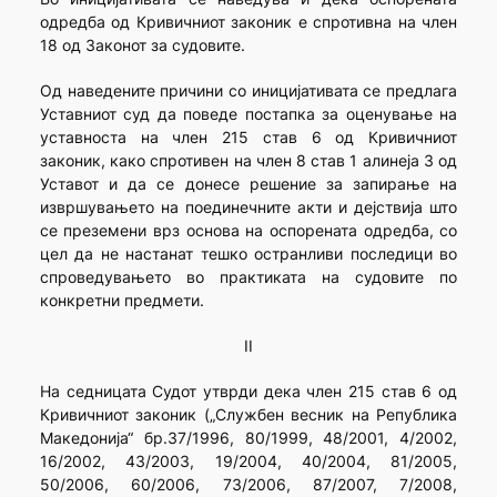
одредба од Кривичниот законик е спротивна на член
18 од Законот за судовите.
Од наведените причини со иницијативата се предлага
Уставниот суд да поведе постапка за оценување на
уставноста на член 215 став 6 од Кривичниот
законик, како спротивен на член 8 став 1 алинеја 3 од
Уставот и да се донесе решение за запирање на
извршувањето на поединечните акти и дејствија што
се преземени врз основа на оспорената одредба, со
цел да не настанат тешко остранливи последици во
спроведувањето во практиката на судовите по
конкретни предмети.
II
На седницата Судот утврди дека член 215 став 6 од
Кривичниот законик („Службен весник на Република
Македонија“ бр.37/1996, 80/1999, 48/2001, 4/2002,
16/2002, 43/2003, 19/2004, 40/2004, 81/2005,
50/2006, 60/2006, 73/2006, 87/2007, 7/2008,