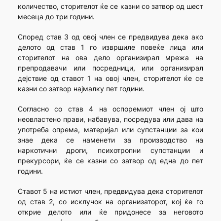
количество, сторителот ќе се казни со затвор од шест
месеца до три години.
Според став 3 од овој член се предвидува дека ако
делото од став 1 го извршиле повеќе лица или
сторителот на ова дело организирал мрежа на
препродавачи или посредници, или организирал
дејствие од ставот 1 на овој член, сторителот ќе се
казни со затвор најмалку пет години.
Согласно со став 4 на оспоремиот член ој што
неовластено прави, набавува, посредува или дава на
употреба опрема, материјал или супстанции за кои
знае дека се наменети за производство на
наркотични дроги, психотропни супстанции и
прекурсори, ќе се казни со затвор од една до пет
години.
Ставот 5 на истиот член, предвидува дека сторителот
од став 2, со исклучок на организаторот, кој ќе го
открие делото или ќе придонесе за неговото