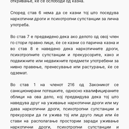
откривање, ќе се ослободи од казна.
Според став 6 нема да се казни тој што поседува
наркотични дроги и психотропни супстанции за лична
употреба.
Во став 7 е предвидено дека ако делото од овој член
го стори правно лице, ќе се казни со парична казна и
во став 8 е наведено дека наркотичните дроги,
психотропните супстанции и прекурсорите, како и
подвижните или недвижните предмети употребени за
нивно правење, пренесување или растурање, ќе се
одземат.
Во став 1 на членот 216 од Законикот се
санкционирани потешките, односно квалифицираните
облици на ова дело, кој предвидува дека тој што
наведува друг на уживање наркотични дроги или му
дава наркотични дроги, психотропни супстанции и
прекурзори да ги ужива тој или друго лице или ќе
стави на располагање простории заради уживање
наркотични дроги, психотропни супстанции и