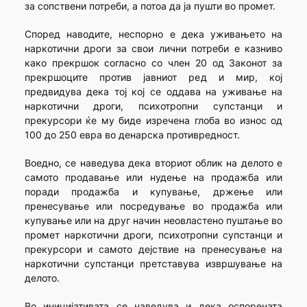
за сопствени потреби, а потоа да ја пушти во промет.
Според наводите, неспорно е дека уживањето на
наркотични дроги за свои лични потреби е казниво
како прекршок согласно со член 20 од Законот за
прекршоците против јавниот ред и мир, кој
предвидува дека тој кој се оддава на уживање на
наркотични дроги, психотропни супстанци и
прекурсори ќе му биде изречена глоба во износ од
100 до 250 евра во денарска противредност.
Воедно, се наведува дека вториот облик на делото е
самото продавање или нудење на продажба или
поради продажба и купување, држење или
пренесување или посредување во продажба или
купување или на друг начин неовластено пуштање во
промет наркотични дроги, психотропни супстанци и
прекурсори и самото дејствие на пренесување на
наркотични супстанци претставува извршување на
делото.
Во иницијативата се наведува и дека оспорената