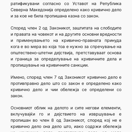
ратификувани согласно со Уставот на Република
Северна Македонија определено како кривично дело
и за кое не била пропишана казна со закон.
Според член 2 од Законикот, заштитата на слободите
и правата на човекот и на другите основни вредности
и применувањето на кривично-правната принуда
кога е во мера во која тоа е нужно за спречување на
општествено-штетни дејствија, претставуваат основа
и граница за определување на кривичните дела и
пропишување на кривичните санкции.
Имено, според член 7 од Законикот кривично дело е
противправно дело што со закон е определено како
кривично дело и чии обележја се определени со
закон.
Основниот облик на делото и сите негови елементи,
вклучувајќи го и дејствието на извршување е
пропишан во член 8 од Законикот, според кој не е
кривично дело она дело што, иако содржи обележја