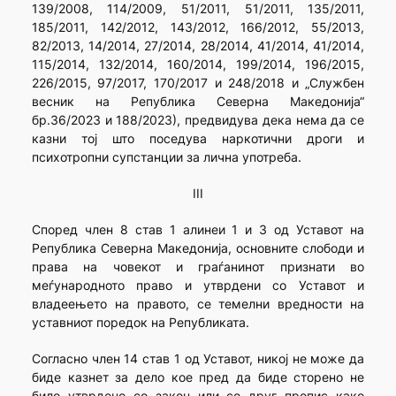
139/2008, 114/2009, 51/2011, 51/2011, 135/2011,
185/2011, 142/2012, 143/2012, 166/2012, 55/2013,
82/2013, 14/2014, 27/2014, 28/2014, 41/2014, 41/2014,
115/2014, 132/2014, 160/2014, 199/2014, 196/2015,
226/2015, 97/2017, 170/2017 и 248/2018 и „Службен
весник на Република Северна Македонија“
бр.36/2023 и 188/2023), предвидува дека нема да се
казни тој што поседувa наркотични дроги и
психотропни супстанции за лична употреба.
III
Според член 8 став 1 алинеи 1 и 3 од Уставот на
Република Северна Македонија, основните слободи и
права на човекот и граѓанинот признати во
меѓународното право и утврдени со Уставот и
владеењето на правото, се темелни вредности на
уставниот поредок на Републиката.
Согласно член 14 став 1 од Уставот, никој не може да
биде казнет за дело кое пред да биде сторено не
било утврдено со закон или со друг пропис како