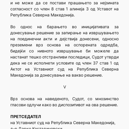
и не може да се постави прашањето за нејзината
согласност со член 8 став 1 алинеја 3 од Уставот на
Република Северна Македонија.
Во однос на барањето во иницијативата за
донесување решение за запирање на извршувањето
на поединечни акти и дејствија донесени, односно
преземени врз основа на оспорената одредба,
бидејќи со нивното извршување би можеле да
настанат тешко отстранливи последици, Судот утврди
дека не се исполнети условите од член 37 став 1 од
Актот на Уставниот суд на Република Северна
Македонија за донесување на вакво решение.
V
Врз основа на наведеното, Судот, со мнозинство
гласови одлучи како во диспозитивот на ова решение.
ПРЕТСЕДАТЕЛ
на Уставниот суд на Република Северна Македонија,
д-р Дарко Костадиновски