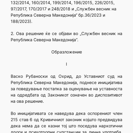
132/2014, 160/2014, 199/2014, 196/2015, 226/2015,
97/2017, 170/2017 и 248/2018 и „Службен весник на
Република Северна Македонија“ бр.36/2023 и
188/2023).
2. Ова решение ќе се објави во „Службен весник на
Република Северна Македонија”.
Образложение
I
Васко Рубаноски од Охрид, до Уставниот суд на
Република Северна Македонија, поднесе иницијатива
за поведување постапка за оценување на уставноста
на одредбата од Законикот означен во диспозитивот
на ова решение.
Во иницијативата се наведува дека оспорениот член
215 став 6 од Кривичниот законик којшто предвидува
дека нема да се казни тој што поседува наркотични
дроги и психотропни супстанции за лична употреба,