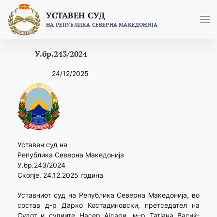
Skip
УСТАВЕН СУД
to
НА РЕПУБЛИКА СЕВЕРНА МАКЕДОНИЈА
content
У.бр.243/2024
24/12/2025
Уставен суд на
Република Северна Македонија
У.бр.243/2024
Скопје, 24.12.2025 година
Уставниот суд на Република Северна Македонија, во
состав д-р Дарко Костадиновски, претседател на
Судот и судиите Насер Ајдари, м-р Татјана Васиќ-