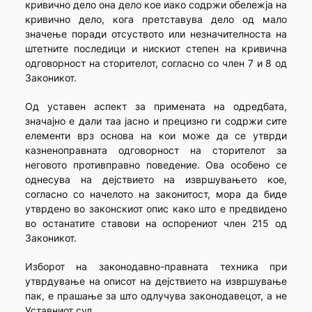
кривично дело она дело кое иако содржи обележја на
кривично дело, кога претставува дело од мало
значење поради отсуството или незначителноста на
штетните последици и нискиот степен на кривична
одговорност на сторителот, согласно со член 7 и 8 од
Законикот.
Од уставен аспект за примената на одредбата,
значајно е дали таа јасно и прецизно ги содржи сите
елементи врз основа на кои може да се утврди
казненоправната одговорност на сторителот за
неговото противправно поведение. Ова особено се
однесува на дејствието на извршувањето кое,
согласно со начелото на законитост, мора да биде
утврдено во законскиот опис како што е предвидено
во останатите ставови на оспорениот член 215 од
Законикот.
Изборот на законодавно-правната техника при
утврдување на описот на дејствието на извршување
пак, е прашање за што одлучува законодавецот, а не
Уставниот суд.