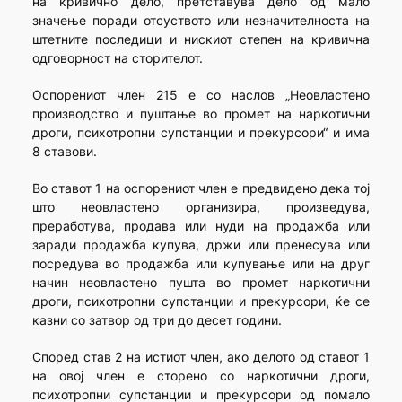
на кривично дело, претставува дело од мало
значење поради отсуството или незначителноста на
штетните последици и нискиот степен на кривична
одговорност на сторителот.
Оспорениот член 215 е со наслов „Неовластено
производство и пуштање во промет на наркотични
дроги, психотропни супстанции и прекурсори“ и има
8 ставови.
Во ставот 1 на оспорениот член е предвидено дека тој
што неовластено организира, произведува,
преработува, продава или нуди на продажба или
заради продажба купува, држи или пренесува или
посредува во продажба или купување или на друг
начин неовластено пушта во промет наркотични
дроги, психотропни супстанции и прекурсори, ќе се
казни со затвор од три до десет години.
Според став 2 на истиот член, ако делото од ставот 1
на овој член е сторено со наркотични дроги,
психотропни супстанции и прекурсори од помало