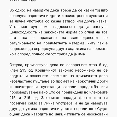
Во однос на наводите дека треба да се казни тој што
поседува наркотични дроги и психотропни супстанци
за лична употреба со казна затвор или друга казна,
Уставниот суд нема надлежност да ја оценува
целисходноста на законската норма со оглед на тоа
што тоа е прашање на законодавецот во
регулирањето на предметната материја, ниту пак е
надлежен да определува друга содржина на нормата
која според подносителот треба да ја има.
Оттука, произлегува дека во оспорениот став 6 од
член 215 од Кривичниот законик несомнено не се
содржани основните елементи на кривичното дело
неовластено пуштање во промет на наркотични дроги
и психотропни супстанци заради продажба или
произведување како што се предвидени во членовите
215 и 216 од Законикот поради фактот што ги
поседува само за лична употреба, а не да наведува
друг да ужива наркотични дроги, поради што Судот
оцени дека наводите во иницијативата се неосновани