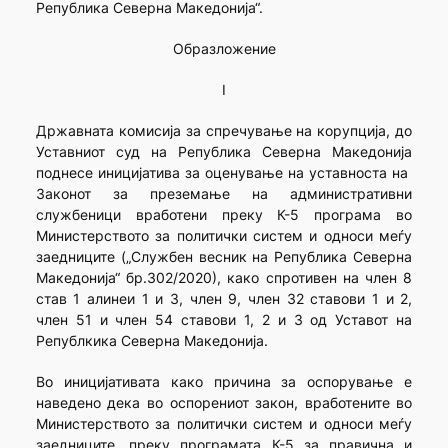
Република Северна Македонија“.
Образложение
I
Државната комисија за спречување на корупција, до
Уставниот суд на Република Северна Македонија
поднесе иницијатива за оценување на уставноста на
Законот за преземање на административни
службеници вработени преку К-5 програма во
Министерството за политички систем и односи меѓу
заедниците („Службен весник на Република Северна
Македонија“ бр.302/2020), како спротивен на член 8
став 1 алинеи 1 и 3, член 9, член 32 ставови 1 и 2,
член 51 и член 54 ставови 1, 2 и 3 од Уставот на
Републкика Северна Македонија.
Во иницијативата како причина за оспорување е
наведено дека во оспорениот закон, вработените во
Министерството за политички систем и односи меѓу
заедниците, преку програмата К-5 за правична и