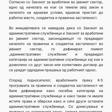
Согласно со Законот за вработени во јавниот сектор,
едно од начелата на кои се темели овој закон е
начелото на еднакви услови, еднаков пристап до
работно место, соодветна и правична застапеност.
Во иницијативата се наведува дека со Законот за
административни службеници и Законот за вработени
во јавниот сектор, законодавецот го предвидел
начелото на правична и соодветна застапеност во
јавниот сектор, го дефинирал поимот
„административен службеник“ и предвидел
категорија на административни службеници кај кои е
дозволено со друг закон или колективен договор да
се уредат одредени прашања од работниот однос.
Според подносителот, вработените преку К-5
програмата за правична и соодветна застапеност не
биле дефинирани како посебна категорија на
административни службеници и како такви ги имале
истите права и обврски како и сите други останати
административни службеници. Со донесување и
примена на оспорениот закон, според подносителот,