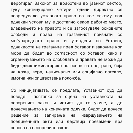
дерогирал Законот за вработени во јавниот сектор,
туку континуирано четири години директно се
повредувало уставното право со кое секому под
еднакви услови му е достапно секое работно место,
владеењето на правото и се загрозувале основните
слободи и права на граѓанинот признати со
меѓународното право и утврдени со Уставот,
еднаквоста на граѓаните пред Уставот и законите кои
мора да бидат во согласност со Уставот, како и
ограничувањето на слободата и правата не може да
биде дискриминаторско по основ на пол, раса, боја
на кожа, вера, национално или социјално потекло,
имотна или општествена положба.
Со иницијативата, се предлага, Уставниот суд да
поведе постапка за оцена на уставноста на
оспорениот закон и истиот да го укине, а до
донесувањето на конечната одлука, Судот да донесе
решение за запирање на извршувањето на
поединечните акти или дејствија преземени врз
основа на оспорениот закон.