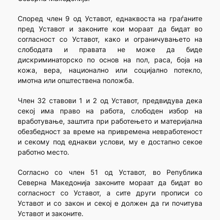
Според член 9 од Уставот, еднаквоста на граѓаните
пред Уставот и законите кои мораат да бидат во
согласност со Уставот, како и ограничувањето на
слободата и правата не може да биде
дискриминаторско по основ на пол, раса, боја на
кожа, вера, национално или социјално потекло,
имотна или општествена положба.
Член 32 ставови 1 и 2 од Уставот, предвидува дека
секој има право на работа, слободен избор на
вработување, заштита при работењето и материјална
обезбедност за време на привремена невработеност
и секому под еднакви услови, му е достапно секое
работно место.
Согласно со член 51 од Уставот, во Република
Северна Македонија законите мораат да бидат во
согласност со Уставот, а сите други прописи со
Уставот и со закон и секој е должен да ги почитува
Уставот и законите.