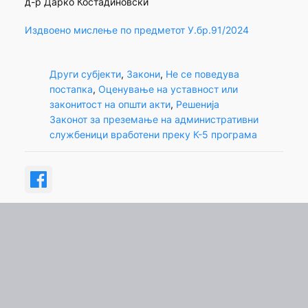
д-р Дарко Костадиновски
Издвоено мислење по предметот У.бр.91/2024
Други субјекти
, 
Закони
, 
Не се поведува
постапка
, 
Оценување на уставност или
законитост на општи акти
, 
Решенија
Законот за преземање на административни
службеници вработени преку К-5 програма