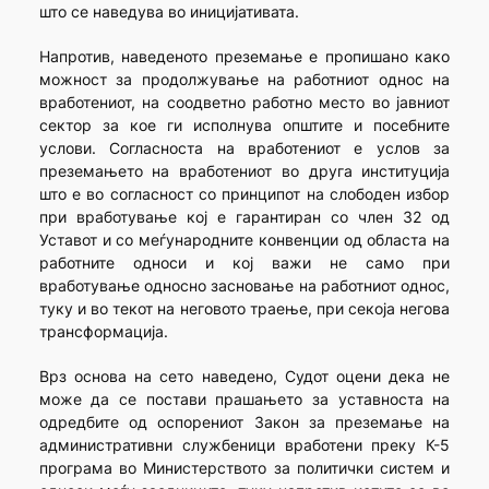
што се наведува во иницијативата.
Напротив, наведеното преземање е пропишано како
можност за продолжување на работниот однос на
вработениот, на соодветно работно место во јавниот
сектор за кое ги исполнува општите и посебните
услови. Согласноста на вработениот е услов за
преземањето на вработениот во друга институција
што е во согласност со принципот на слободен избор
при вработување кој е гарантиран со член 32 од
Уставот и со меѓународните конвенции од областа на
работните односи и кој важи не само при
вработување односно засновање на работниот однос,
туку и во текот на неговото траење, при секоја негова
трансформација.
Врз основа на сето наведено, Судот оцени дека не
може да се постави прашањето за уставноста на
одредбите од оспорениот Закон за преземање на
административни службеници вработени преку К-5
програма во Министерството за политички систем и