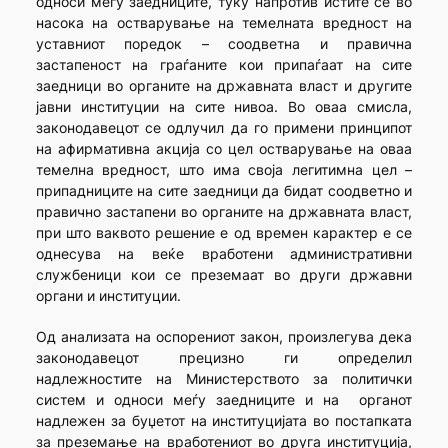
односи меѓу заедниците, туку напротив истите се во
насока на остварување на темелната вредност на
уставниот поредок – соодветна и правична
застапеност на граѓаните кои припаѓаат на сите
заедници во органите на државната власт и другите
јавни институции на сите нивоа. Во оваа смисла,
законодавецот се одлучил да го примени принципот
на афирмативна акција со цел остварување на оваа
темелна вредност, што има своја легитимна цел –
припадниците на сите заедници да бидат соодветно и
правично застапени во органите на државната власт,
при што ваквото решение е од времен карактер е се
однесува на веќе вработени административни
службеници кои се преземаат во други државни
органи и институции.
Од анализата на оспорениот закон, произлегува дека
законодавецот прецизно ги определил
надлежностите на Министерството за политички
систем и односи меѓу заедниците и на органот
надлежен за буџетот на институцијата во постапката
за преземање на вработениот во друга институција,