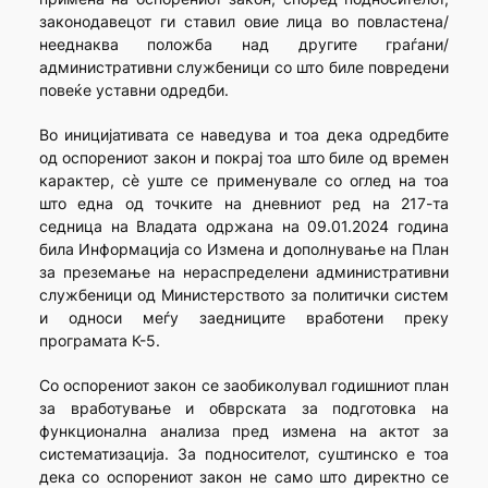
законодавецот ги ставил овие лица во повластена/
нееднаква положба над другите граѓани/
административни службеници со што биле повредени
повеќе уставни одредби.
Во иницијативата се наведува и тоа дека одредбите
од оспорениот закон и покрај тоа што биле од времен
карактер, сè уште се применувале со оглед на тоа
што една од точките на дневниот ред на 217-та
седница на Владата одржана на 09.01.2024 година
била Информација со Измена и дополнување на План
за преземање на нераспределени административни
службеници од Министерството за политички систем
и односи меѓу заедниците вработени преку
програмата К-5.
Со оспорениот закон се заобиколувал годишниот план
за вработување и обврската за подготовка на
функционална анализа пред измена на актот за
систематизација. За подносителот, суштинско е тоа
дека со оспорениот закон не само што директно се