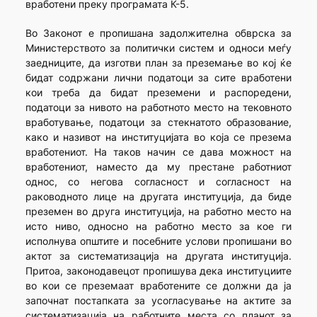
вработени преку програмата К-5.
Во Законот е пропишана задолжителна обврска за
Министерството за политички систем и односи меѓу
заедниците, да изготви план за преземање во кој ќе
бидат содржани лични податоци за сите вработени
кои треба да бидат преземени и распоредени,
податоци за нивото на работното место на тековното
вработување, податоци за стекнатото образование,
како и називот на институцијата во која се презема
вработениот. На таков начин се дава можност на
вработениот, наместо да му престане работниот
однос, со негова согласност и согласност на
раководното лице на другата институција, да биде
преземен во друга институција, на работно место на
исто ниво, односно на работно место за кое ги
исполнува општите и посебните услови пропишани во
актот за систематизација на другата институција.
Притоа, законодавецот пропишува дека институциите
во кои се преземаат вработените се должни да ја
започнат постапката за усогласување на актите за
систематизација на работните места со планот за