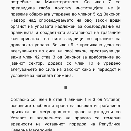
потребите на Министерството. Со член 7 се
предвидува глоба доколку институцијата не ја
преземе обврската утврдена во членот 5 од Законот.
Надзор над спроведувањето на овој закон врши
органот на управата надлежен за обезбедување на
правичната и соодветната застапеност на граѓаните
кои припаѓаат на сите заедници во органите на
државната управа. Во член 9 е пропишано дека со
влегувањето во сила на овој закон, престанува да
важи член 42 став 3 од Законот за вработените во
јавниот сектор, додека со член 10 е уредено
влегувањето во сила на Законот како и периодот и
условите за неговата примена.
III
Согласно со член 8 став 1 алинеи 1 и 3 од Уставот,
основните слободи и права на човекот и граѓанинот
признати во меѓународното право и утврдени со
Уставот и владеењето на правото се темелни
вредности на уставниот поредок на Република
Северна Македонија.