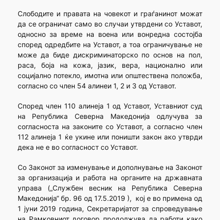
Слободите и правата на човекот и граѓанинот можат
да се ограничат само во случаи утврдени со Уставот,
односно за време на воена или вонредна состојба
според одредбите на Уставот, а тоа ограничување не
може да биде дискриминаторско по основ на пол,
раса, боја на кожа, јазик, вера, национално или
социјално потекло, имотна или општествена положба,
согласно со член 54 алинеи 1, 2 и 3 од Уставот.
Според член 110 алинеја 1 од Уставот, Уставниот суд
на Република Северна Македонија одлучува за
согласноста на законите со Уставот, а согласно член
112 алинеја 1 ќе укине или поништи закон ако утврди
дека не е во согласност со Уставот.
Со Законот за изменување и дополнување на Законот
за организација и работа на органите на државната
управа („Службен весник на Република Северна
Македонија“ бр. 96 од 17.5.2019 ), кој е во примена од
1 јуни 2019 година, Секретаријатот за спроведување
на Рамковниот договор продолжува да работи како