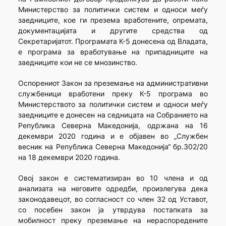
Министерство за политички систем и односи меѓу
заедниците, кое ги презема вработените, опремата,
документацијата и другите средства од
Секретаријатот. Програмата К-5 донесена од Владата,
е програма за вработување на припадниците на
заедниците кои не се мнозинство.
Оспорениот Закон за преземање на административни
службеници вработени преку К-5 програма во
Министерството за политички систем и односи меѓу
заедниците е донесен на седницата на Собранието на
Република Северна Македонија, одржана на 16
декември 2020 година и е објавен во „Службен
весник на Република Северна Македонија“ бр.302/20
на 18 декември 2020 година.
Овој закон е систематизиран во 10 члена и од
анализата на неговите одредби, произлегува дека
законодавецот, во согласност со член 32 од Уставот,
со посебен закон ја утврдува постапката за
мобилност преку преземање на нераспоредените