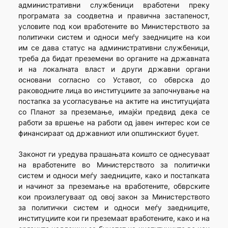
административни службеници вработени преку
програмата за соодветна и правична застапеност,
условите под кои вработените во Министерството за
политички систем и односи меѓу заедниците на кои
им се дава статус на административни службеници,
треба да бидат преземени во органите на државната
и на локалната власт и други државни органи
основани согласно со Уставот, со обврска до
раководните лица во институциите за започнување на
постапка за усогласување на актите на институцијата
со Планот за преземање, имајќи предвид дека се
работи за вршење на работи од јавен интерес кои се
финансираат од државниот или општинскиот буџет.
Законот ги уредува прашањата коишто се однесуваат
на вработените во Министерството за политички
систем и односи меѓу заедниците, како и постапката
и начинот за преземање на вработените, обврските
кои произлегуваат од овој закон за Министерството
за политички систем и односи меѓу заедниците,
институциите кои ги преземаат вработените, како и на