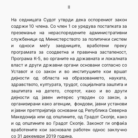
II
На седницата Судот утврди дека оспорениот закон
содржи 10 члена. Со член 1 се уредува постапката за
преземање на нераспоредените административни
службеници од Министерството за политички систем
и односи меѓу заедниците, вработени преку
програмата за соодветна и правична застапеност,
Програма К-5, во органите на државната и локалната
власт и други државни органи основани согласно со
Уставот и со закон и во институциите кои вршат
дејности од областа на образованието, науката,
здравството, културата, трудот, социјалната заштита и
заштитата на детето, спортот, како и во други
дејности од јавен интерес утврден со закон, а
организирани како агенции, фондови, јавни установи
и јавни претпријатија основани од Република Северна
Македонија или од општините, од Градот Скопје, како
и од општините во Градот Скопје. Законот ги опфаќа
вработените кои засновале работен однос заклучно
со 31 декември 2019 година.