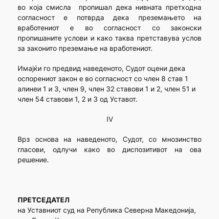
во која смисла пропишал дека нивната претходна
согласност е потврда дека преземањето на
вработениот е во согласност со законски
пропишаните услови и како таква претставува услов
за законито преземање на вработениот.
Имајќи го предвид наведеното, Судот оцени дека
оспорениот закон е во согласност со член 8 став 1
алинеи 1 и 3, член 9, член 32 ставови 1 и 2, член 51 и
член 54 ставови 1, 2 и 3 од Уставот.
IV
Врз основа на наведеното, Судот, со мнозинство
гласови, одлучи како во диспозитивот на ова
решение.
ПРЕТСЕДАТЕЛ
на Уставниот суд на Република Северна Македонија,