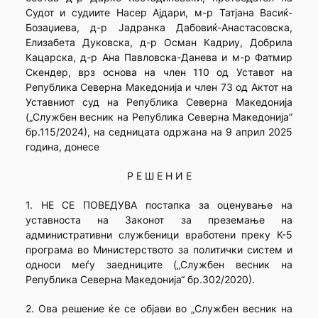
Судот и судиите Насер Ајдари, м-р Татјана Васиќ-
Бозаџиева, д-р Јадранка Дабовиќ-Анастасовска,
Елизабета Дуковска, д-р Осман Кадриу, Добрила
Кацарска, д-р Ана Павловска-Данева и м-р Фатмир
Скендер, врз основа на член 110 од Уставот на
Република Северна Македонија и член 73 од Актот на
Уставниот суд на Република Северна Македонија
(„Службен весник на Република Северна Македонија”
бр.115/2024), на седницата одржана на 9 април 2025
година, донесе
Р Е Ш Е Н И Е
1. НЕ СЕ ПОВЕДУВА постапка за оценување на
уставноста на Законот за преземање на
административни службеници вработени преку К-5
програма во Министерството за политички систем и
односи меѓу заедниците („Службен весник на
Република Северна Македонија“ бр.302/2020).
2. Ова решение ќе се објави во „Службен весник на