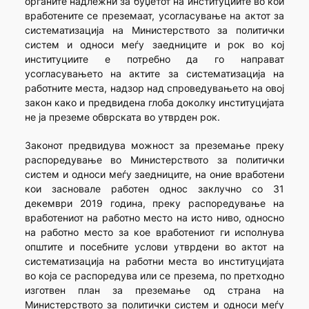
органите надлежни за буџетот на институциите во кои
вработените се преземаат, усогласување на актот за
систематизација на Министерството за политички
систем и односи меѓу заедниците и рок во кој
институциите е потребно да го направат
усогласувањето на актите за систематизација на
работните места, надзор над спроведувањето на овој
закон како и предвидена глоба доколку институцијата
не ја преземе обврската во утврден рок.
Законот предвидува можност за преземање преку
распоредување во Министерството за политички
систем и односи меѓу заедниците, на оние вработени
кои засновале работен однос заклучно со 31
декември 2019 година, преку распоредување на
вработениот на работно место на исто ниво, односно
на работно место за кое вработениот ги исполнува
општите и посебните услови утврдени во актот на
систематизација на работни места во институцијата
во која се распоредува или се презема, по претходно
изготвен план за преземање од страна на
Министерството за политички систем и односи меѓу