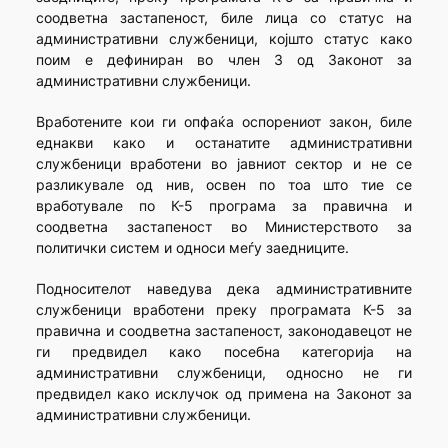
соодветна застапеност, биле лица со статус на
административни службеници, којшто статус како
поим е дефиниран во член 3 од Законот за
административни службеници.
Вработените кои ги опфаќа оспорениот закон, биле
еднакви како и останатите административни
службеници вработени во јавниот сектор и не се
разликувале од нив, освен по тоа што тие се
вработувале по К-5 програма за правична и
соодветна застапеност во Министерството за
политички систем и односи меѓу заедниците.
Подносителот наведува дека административните
службеници вработени преку програмата К-5 за
правична и соодветна застапеност, законодавецот не
ги предвидел како посебна категорија на
административни службеници, односно не ги
предвидел како исклучок од примена на Законот за
административни службеници.