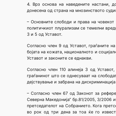
4. Врз основа на наведените настани, 
донесена од страна на мнозинството суди
– Основните слободи и права на човекот 
политичкиот плурализам се темелни вредн
3 и 5 од Уставот.
Согласно член 9 од Уставот, граѓаните н
бојата на кожата, националното и соција
Уставот и законите се еднакви.
Согласно член 110 алинеја 3 од Уставот
граѓанинот што се однесуваат на слобода
дејствување и забрана на дискриминација 
– Согласно член 67 од
Законот за рефере
Северна Македонија“ бр.81/2005, 3/2006 
претседателот на Собранието. Кога претс
во рок од три дена за тоа ќе го извест