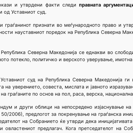
докази и утврдени факти следи
правната аргументаци
и од Уставниот суд.
и граѓанинот признати во меѓународното право и утв
ости науставниот поредок на Република Северна Макед
а Република Северна Македонија се еднакви во слободи
лното потекло, политичко и верското уверување, имотна
, Уставниот суд на Република Северна Македонија ги
та на уверението, совеста, мислата и јавното изразув
на граѓаните по основ на пол, раса, верска, национална
ндум и други облици на непосредено изјаснување на 
и 50/2006), предлогот за покренување на граѓанска ини
едателот на Собранието ќе утврди дека иницијативата е
и овластениот предлагач. Кога претседателот на Со