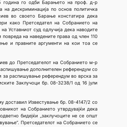
5 година го одби Барањето на проф. д-р
а на дискриминација по основ политичка
асиев во своето Барање констатира дека
ери како Претседател на Собранието на
 на Уставниот суд одлучија дека наводите
 повреда на наведените права од член 110
ење и правните аргументи на кои тоа се
иев до Претседателот на Собранието м-р
 распишување дополнителен референдум со
си за распишување референдум во врска за
ките Заклучоци бр. 08-3238/1 од 16 јули
у доставил Известување бр. 08-4147/2 со
ловникот на Собранието утврдувајќи дека
одветно бидејќи „заклучоците не се општ
тавување“. Претседателот на Собранието се