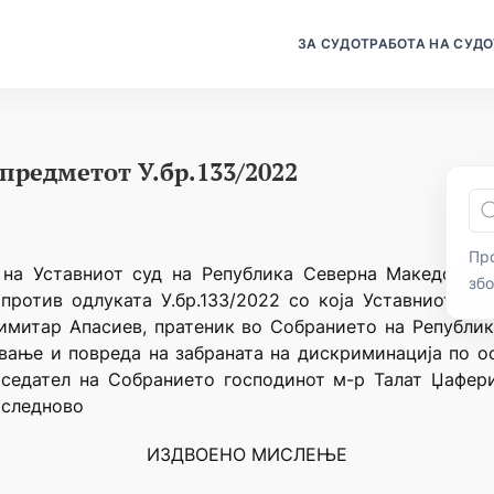
ЗА СУДОТ
РАБОТА НА СУДО
предметот У.бр.133/2022
Про
 на Уставниот суд на Република Северна Македонија
зб
о против одлуката У.бр.133/2022 со која Уставниот с
имитар Апасиев, пратеник во Собранието на Републи
ување и повреда на забраната на дискриминација по о
тседател на Собранието господинот м-р Талат Џафери
 следново
ИЗДВОЕНО МИСЛЕЊЕ