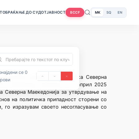
Т
ОБРАЌАЊЕ ДО СУДОТ
ЈАВНОСТ
MK
SQ
EN
BCCF
најдени се 0
 („Службен весник на Република Северна
орови
уд на Седницата одржана на 9 април 2025
ка Северна Маекедонија за утврдување на
снов на политичка припадност сторени со
, го изразувам своето несогласување со