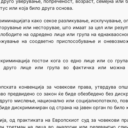
друго уверување, попреченост, возраст, семејна или б
тус или која било друга основа.
криминацијата како секое разликување, исклучување, 
орување или несторувае, што имаат за цел или резул
лободите на одредено лице или група на еднакваоснов
ожување на соодветно приспособување и оневозмо
криминација постои кога со едно лице или со група
а друго лице или група во фактичка или можна с
опската конвенција за човекови права
, утврдува опш
о предвидено со закон ќе биде обезбедено без дискр
ли друго мислење, национално или социјалнопотекло, п
биде дискриминиран од страна на јавен орган по било к
ија,
од практиката на Европскиот суд за човекови пр
н третман на лица во аналогни или релевантно слични