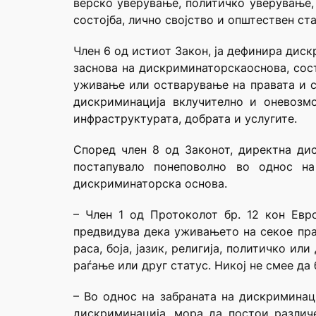
верско уверување, политичко уверување, 
состојба, лично својство и општествен ста
Член 6 од истиот Закон, ја дефинира дис
заснова на дискриминаторскаоснова, сост
уживање или остварување на правата и с
дискриминација вклучително и оневозм
инфраструктурата, добрата и услугите.
Според член 8 од Законот, директна дис
постапувало понеповолно во однос н
дискриминаторска основа.
– Член 1 од
Протоколот бр. 12 кон Евр
предвидува дека уживањето на секое прав
раса, боја, јазик, религија, политичко и
раѓање или друг статус. Никој не смее да 
– Во однос на забраната на дискриминац
дискриминација, мора да постои различе