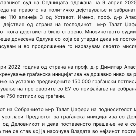
ставниот суд на Седницата одржана на 9 април 202
еда на правото на политичко дејствување и забранат
ен 110 алинеја 3 од Уставот. Имено, проф. д-р Ап
о дејствие од страна на господинот м-р Талат Џаф
т кога дејствието било сторено. Мнозинството судии
еше донесена Одлука со која се утврди дека не постои
гласувам и во продолжение го изразувам своето мисл
ри 2022 година од страна на проф. д-р Димитар Апас
окренување граѓанска иницијатива на државно ниво за
ње на уставно предвидените 150.000 граѓански потпи
ување на преговорите со ЕУ со прифаќање на собранис
ни 750 потписи од граѓани.
от на Собранието м-р Талат Џафери на подносителот м
 усогласи Предлогот за граѓанска иницијатива со Де
5 од Деловникот и дека поставеното прашање не е со
а тие се став кој ја насочува Владата во нејзинот пос