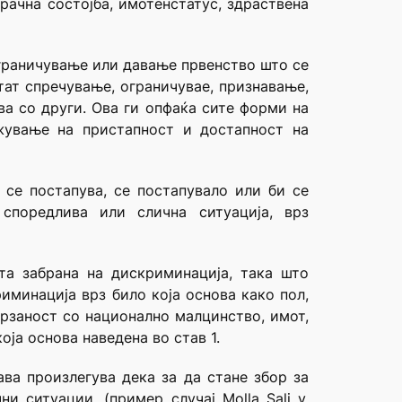
рачна состојба, имотенстатус, здраствена
ограничување или давање првенство што се
тат спречување, ограничувае, признавање,
а со други. Ова ги опфаќа сите форми на
жување на пристапност и достапност на
 се постапува, се постапувало или би се
поредлива или слична ситуација, врз
та забрана на дискриминација, така што
иминација врз било која основа како пол,
оврзаност со национално малцинство, имот,
оја основа наведена во став 1.
ава
произлегува дека за да стане збор за
 ситуации, (пример случај Molla Sali v.