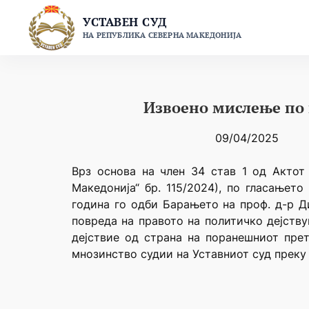
Skip
УСТАВЕН СУД
to
НА РЕПУБЛИКА СЕВЕРНА МАКЕДОНИЈА
content
Извоено мислење по 
09/04/2025
Врз основа на член 34 став 1 од Актот
Македонија“ бр. 115/2024), по гласањет
година го одби Барањето на проф. д-р Д
повреда на правото на политичко дејств
дејствие од страна на поранешниот пре
мнозинство судии на Уставниот суд преку