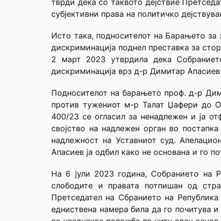
тврди дека со таквото дејствие Претседа
субјективни права на политичко дејствув
Исто така, подносителот на Барањето за 
дискриминација поднел преставка за стор
2 март 2023 утврдила дека Собраниет
дискриминација врз д-р Димитар Апасиев 
Подносителот на барањето проф. д-р Дим
против тужениот м-р Талат Џафери до Ос
400/23 се огласил за ненадлежен и ја о
својство на надлежен орган во постапка
надлежност на Уставниот суд. Апелаци
Апасиев ја одбил како не основана и го п
На 6 јули 2023 година, Собранието на 
слободите и правата потпишан од стра
Претседател на Сбранието на Република
едниствена намера била да го почитува и