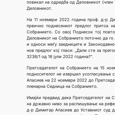
повикал на одредба од Деловникот (член 1
Деловникот.
На 11 ноември 2022 година проф. д-р Д
првично поднесениот предлог притоа н
Собранието. Со овој Поднесок тој повт
Деловникот на Собранието поточно да го 
и односи меѓу заедниците и Законодавно
нов предлог кој гласи: „Дали сте за пре
3238/1 од 16 јули 2022 година?“.
Претседателот на Собранието на 15 ное
подносителот не извршил усогласување с
Апасиев на 22 ноември 2022 до Претседа
пленарна Седница на Собранието.
Имајќи предвид дека Претседателот на С
на државно ниво за распишување на рефер
д-р Димитар Апасиев до Уставниот суд до