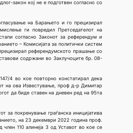
длог-закон кој не е подготвен согласно со
огласување на Барањето и го прецизирал
 мислење ги повредил Претседателот на
стапи согласно Законот за референдум и
ранието – Комисијата за политички систем
о прецизирал референдумското прашање со
 ставови содржани во Заклучоците бр. 08-
147/4 во кое повторно констатирал дека
от на ова Известување, проф д-р Димитар
от да биде ставен на дневен ред на 95та
от за покренување граѓанска иницијатива
анието, на 23 декември 2022 година проф.
 член 110 алинеја 3 од Уставот во кое се