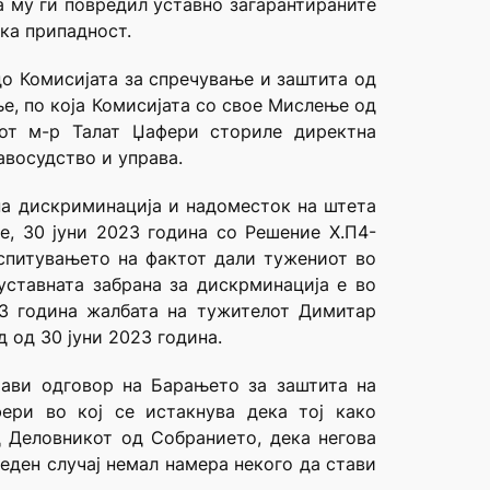
а му ги повредил уставно загарантираните
ка припадност.
до Комисијата за спречување и заштита од
е, по која Комисијата со свое Мислење од
от м-р Талат Џафери сториле директна
авосудство и управа.
на дискриминација и надоместок на штета
е, 30 јуни 2023 година со Решение Х.П4-
испитувањето на фактот дали тужениот во
уставната забрана за дискрминација е во
3 година жалбата на тужителот Димитар
 од 30 јуни 2023 година.
тави одговор на Барањето за заштита на
ери во кој се истакнува дека тој како
 Деловникот од Собранието, дека негова
еден случај немал намера некого да стави