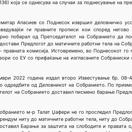
36) која се однесува на случаи за поднесување на пре
имитар Апасиев со Поднесок извршил деловничко ус
аведувајќи ги правните прописи кои според негово
орно побарал од Претседателот на Собранието да по
достави Предлогот до матичните работни тела на Соб
- правната комисија. Истовремено, во Поднесокот г
говори со ЕУ со прифаќање на изгласаните Собраниски
мври 2022 година издал второ Известување бр. 08-4
о одредбите од Деловникот на Собранието. По прием
телот на Собранието доставил писмено барање Предлог
обранието м-р Талат Џафери не го проследил Предлог
ендум ниту до матичните работни тела, ниту до Собр
ставил Барање за заштита на слободите и правата од