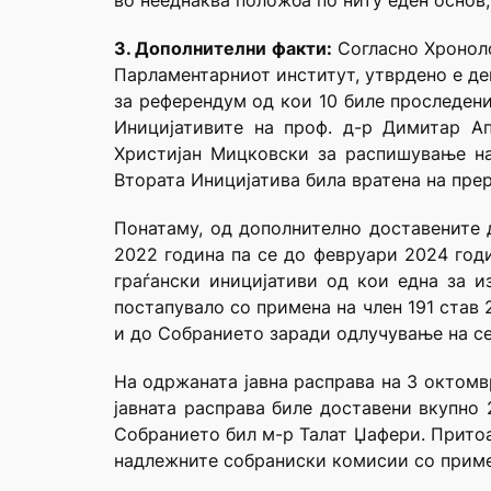
во нееднаква положба по ниту еден основ
3. Дополнителни факти:
Согласно Хроноло
Парламентарниот институт, утврдено е де
за референдум од кои 10 биле проследен
Иницијативите на проф. д-р Димитар А
Христијан Мицковски за распишување на
Втората Иницијатива била вратена на пре
Понатаму, од дополнително доставените 
2022 година па се до февруари 2024 год
граѓански иницијативи од кои една за 
постапувало со примена на член 191 став
и до Собранието заради одлучување на с
На одржаната јавна расправа на 3 октомв
јавната расправа биле доставени вкупно 
Собранието бил м-р Талат Џафери. Притоа
надлежните собраниски комисии со примен