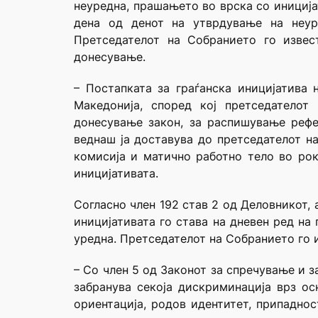
неуредна, прашањето во врска со иниција
дена од денот на утврдување на неуре
Претседателот на Собранието го извес
донесување.
– Постапката за граѓанска иницијатива
Македонија
, според кој претседателот
донесување закон, за распишување рефе
веднаш ја доставува до претседателот н
комисија и матично работно тело во ро
иницијативата.
Согласно член 192 став 2 од Деловникот,
иницијативата го става на дневен ред на
уредна. Претседателот на Собранието го 
– Со член 5 од
Законот за спречување и 
забранува секоја дискриминација врз осн
ориентација, родов идентитет, припаднос