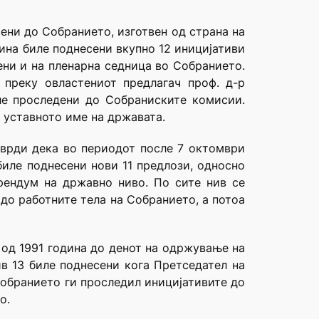
ни до Собранието, изготвен од страна на
ина биле поднесени вкупно 12 иницијативи
ни и на пленарна седница во Собранието.
преку овластениот предлагач проф. д-р
ле проследени до Собраниските комисии.
 уставното име на државата.
тврди дека во периодот после 7 октомври
иле поднесени нови 11 предлози, односно
рендум на државно ниво. По сите нив се
до работните тела на Собранието, а потоа
 од 1991 година до денот на одржување на
ив 13 биле поднесени кога Претседател на
Собранието ги проследил иницијативите до
о.