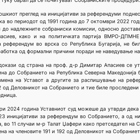
, туку барал да се почитуваат Собраниските процедури.
шкиот преглед на иницијативи за референдуми поднесе
ка во периодот од 1991 година до 7 октомври 2022 год
и до надлежните собраниски комисии, односно доставе
пасиев, како и на политичката партија ВМРО-ДПМНЕ 
 референдум во врска со Република Бугарија, не би
работка од формални причини поради не наведување на
докази од страна на проф. д-р Димитар Апасиев се у
ина до Собранието на Република Северна Македонија б
измена на Уставот а другите за распишување на рефе
 2 од Деловникот на Собранието и тие биле проследени 
едница.
ри 2024 година Уставниот суд можеше да утврди дека
23 иницијативи за референдум во Собранието, а од н
, во 11 случаи м-р Талат Џафери како претседател на 
а на членовите 191 и 192 од Деловникот на Собраниет