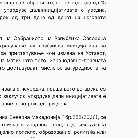
дница на Собранието, но не подоцна од 15
 утврдува далииницијативата е уредна.
 рок од три дена од денот на неговото
т на Собранието на Република Северена
кренување на граѓанска иницијатива за
за пристапување кон измена на Уставот,
на матичното тело. Законодавно-правната
то доставуваат мислење за уредноста на
тивата е неуредна, прашањето во врска со
о заклучок утврдува дали иницијативата е
ранието во рок од три дена.
ка Северна Македонија “ бр.258/2020), се
етничка припадност, пол, род, сексуаална
јално потекло, образование, религија или