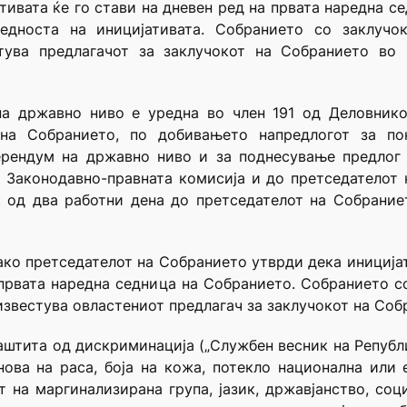
тивата ќе го стави на дневен ред на првата наредна се
дноста на иницијативата. Собранието со заклучок
тува предлагачот за заклучокот на Собранието во
 на државно ниво е уредна во член 191 од
Деловнико
 на Собранието, по добивањето напредлогот за по
рендум на државно ниво и за поднесување предлог 
а Законодавно-правната комисија и до претседателот 
к од два работни дена до претседателот на Собрание
 ако претседателот на Собранието утврди дека иниција
 првата наредна седница на Собранието. Собранието с
известува овластениот предлагач за заклучокот на Соб
заштита од дискриминација
(„Службен весник на Републи
ова на раса, боја на кожа, потекло национална или 
т на маргинализирана група, јазик, државјанство, соци