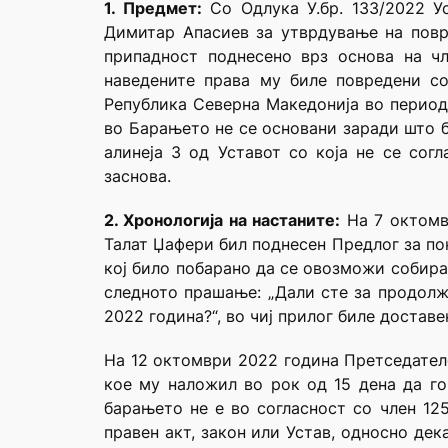
1. Предмет:
Со Одлука У.бр. 133/2022 У
Димитар Апасиев за утврдување на повр
припадност поднесено врз основа на чл
наведените права му биле повредени с
Република Северна Македонија во периодо
во Барањето не се основани заради што б
алинеја 3 од Уставот со која не се со
заснова.
2. Хронологија на настаните:
На 7 октомв
Талат Џафери бил поднесен Предлог за п
кој било побарано да се овозможи собира
следното прашање: „Дали сте за продолж
2022 година?“, во чиј прилог биле доставе
На 12 октомври 2022 година Претседател
кое му наложил во рок од 15 дена да го
барањето не е во согласност со член 12
правен акт, закон или Устав, односно дек