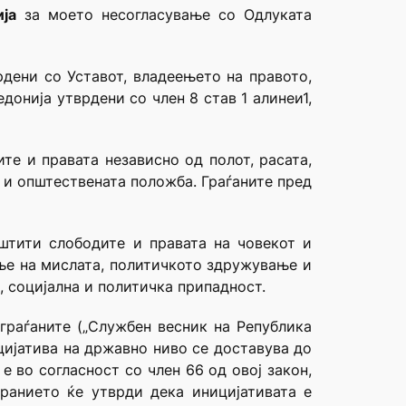
ја
за моето несогласување со Одлуката
рдени со Уставот, владеењето на правото,
онија утврдени со член 8 став 1 алинеи1,
те и правата независно од полот, расата,
 и општествената положба. Граѓаните пред
 штити слободите и правата на човекот и
ање на мислата, политичкото здружување и
, социјална и политичка припадност.
граѓаните
(„Службен весник на Република
цијатива на државно ниво се доставува до
 во согласност со член 66 од овој закон,
бранието ќе утврди дека иницијативата е