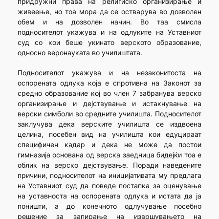
придружни права на религиско организирање и
живеење, но тоа мора да се остварува во дозволен
обем и на дозволен начин. Во таа смисла
подносителот укажува и на одлуките на Уставниот
суд со кои беше укинато верското образование,
односно веронауката во училиштата.
Подносителот укажува и на незаконитоста на
оспорената одлука која е спротивна на Законот за
средно образование кој во член 7 забранува верско
организирање и дејствување и истакнување на
верски симболи во средните училишта. Подносителот
заклучува дека верските училишта се издвоена
целина, посебен вид на училишта кои едуцираат
специфичен кадар и дека не може да постои
гимназија основана од верска заедница бидејќи тоа е
облик на верско дејствување. Поради наведените
причини, подносителот на иницијативата му предлага
на Уставниот суд да поведе постапка за оценување
на уставноста на оспорената одлука и истата да ја
поништи, а до конечното одлучување посебно
решение за запирање на извршувањето на