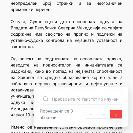
неопределен број странки и за неограничен
временски период.
Оттука, Судот оцени дека оспорената одлука на
Владата на Република Северна Македонија по својата
содржина има својство на пропис и подлежи на
уставно-судска контрола на нејзината уставност и
законитост.
Од аспект на содржината на оспорената одлука,
наводите на подносителот на иницијативата се
издржани, како во поглед на нејзината спротивност
на Законот за средно образование кој во член 7
забранува верско организирање и дејствување и
истакнување на верски симболи во средните
училишта, така и во поглед на неуставноста на истата
одлука чија содржина не е во согласност со
Амандманот VII точка 2 со кој е заменет ставот 4 од
Пронајдени се 0
членот 19 од Уставот.
зборови
Имено, од наведените уставни одредби произлегува