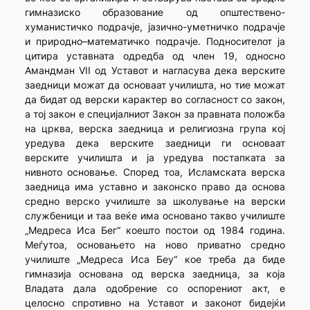
гимназиско образование од општествено-
хуманистичко подрачје, јазично-уметничко подрачје
и природно–математичко подрачје. Подносителот ја
цитира уставната одредба од член 19, односно
Амандман VII од Уставот и нагласува дека верските
заедници можат да основаат училишта, но тие можат
да бидат од верски карактер во согласност со закон,
а тој закон е специјалниот Закон за правната положба
на црква, верска заедница и религиозна група кој
уредува дека верските заедници ги основаат
верските училишта и ја уредува постапката за
нивното основање. Според тоа, Исламската верска
заедница има уставно и законско право да основа
средно верско училиште за школување на верски
службеници и таа веќе има основано такво училиште
„Медреса Иса Бег“ коешто постои од 1984 година.
Меѓутоа, основањето на ново приватно средно
училиште „Медреса Иса Беу“ кое треба да биде
гимназија основана од верска заедница, за која
Владата дала одобрение со оспорениот акт, е
целосно спротивно на Уставот и законот бидејќи