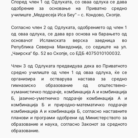
Според член 1 од Одлуката, со оваа одлука се дава
одобрение за основање на Приватно средно
училиште „Медресеја Иса Беу“ – с. Кондово, Скопје.
Согласно член 2 од Одлуката, одобрението од член 1
од оваа одлука, се дава врз основа на барањето од
основачот Исламската верска заедница во
Република Северна Македонија, со седиште на ул.
„Чаирска“ бр. 52 во Скопје, со ЕДБ 4075010100032.
Член 3 од Одлуката предвидува дека во Приватното
средно училиште од член 1 од оваа одлука, ќе се
организира и остварува настава за средно
гимназиско образование од општествено-
хуманистичко подрачје, комбинација А и комбинација
Б, јазично-уметничко подрачје комбинација А и
комбинација Б и природно-математичко подрачје
комбинација А и комбинација Б, согласно наставните
планови и програми одобрени од Министерството за
образование и наука, согласно Законот за средното
образование.