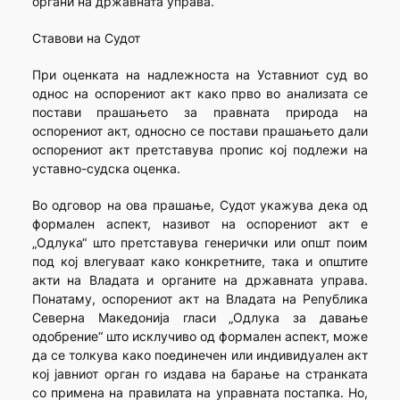
органи на државната управа.
Ставови на Судот
При оценката на надлежноста на Уставниот суд во
однос на оспорениот акт како прво во анализата се
постави прашањето за правната природа на
оспорениот акт, односно се постави прашањето дали
оспорениот акт претставува пропис кој подлежи на
уставно-судска оценка.
Во одговор на ова прашање, Судот укажува дека од
формален аспект, називот на оспорениот акт е
„Одлука“ што претставува генерички или општ поим
под кој влегуваат како конкретните, така и општите
акти на Владата и органите на државната управа.
Понатаму, оспорениот акт на Владата на Република
Северна Македонија гласи „Одлука за давање
одобрение“ што исклучиво од формален аспект, може
да се толкува како поединечен или индивидуален акт
кој јавниот орган го издава на барање на странката
со примена на правилата на управната постапка. Но,