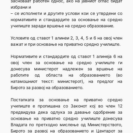
засноваат работен однос, ако на јавниот оглас бидат
избрани и
– се исполнети и другите услови кои се утврдени со
нормативите и стандардите за основање на средно
училиште заради вршење на средно образование.
Условите од ставот 1 алинеи 2, 3, 4, 5 и 6 на овој член
важат и при основање на приватно средно училиште.
Нормативите и стандардите од ставот 1 алинеја 6 на
овој член за основање на средно училиште ги
донесува министерот надлежен за вршење на
работите од областа на образованието (во
натамошниот текст: министерот), на предлог на
Бирото за развој на образованието.
Постапката за основање на приватно средно
училиште е пропишана со Законот кој во член 12
предвидува дека одлука за давање одобрение за
основање на приватно средно училиште донесува
Владата по претходно мислење од Министерството,
Бирото за развој на образованието и Центарот за