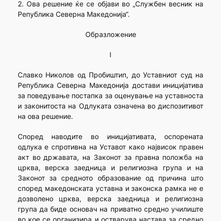
2. Ова решение ќе се објави во „Службен весник на
Република Северна Македонија“.
Образложение
I
Славко Николов од Пробиштип, до Уставниот суд на
Република Северна Македонија достави иницијатива
за поведување постапка за оценување на уставноста
и законитоста на Одлуката означена во диспозитивот
на ова решение.
Според наводите во иницијативата, оспорената
одлука е спротивна на Уставот како највисок правен
акт во државата, на Законот за правна положба на
црква, верска заедница и религиозна група и на
Законот за средното образование од причина што
според македонската уставна и законска рамка не е
дозволено црква, верска заедница и религиозна
група да биде основач на приватно средно училиште
во кое се организира и остварува настава за средно