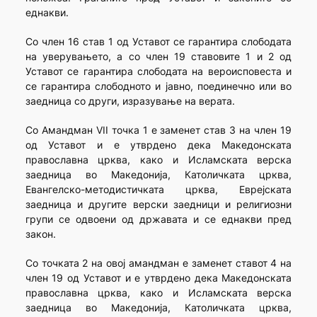
еднакви.
Со член 16 став 1 од Уставот се гарантира слободата
на уверувањето, а со член 19 ставовите 1 и 2 од
Уставот се гарантира слободата на вероисповеста и
се гарантира слободното и јавно, поединечно или во
заедница со други, изразување на верата.
Со Амандман VII точка 1 е заменет став 3 на член 19
од Уставот и е утврдено дека Македонската
православна црква, како и Исламската верска
заедница во Македонија, Католичката црква,
Евангелско-методистичката црква, Еврејската
заедница и другите верски заедници и религиозни
групи се одвоени од државата и се еднакви пред
закон.
Со точката 2 на овој амандман е заменет ставот 4 на
член 19 од Уставот и е утврдено дека Македонската
православна црква, како и Исламската верска
заедница во Македонија, Католичката црква,