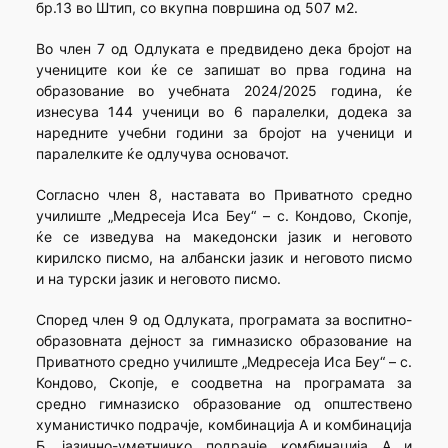
бр.13 во Штип, со вкупна површина од 507 м2.
Во член 7 од Одлуката е предвидено дека бројот на
учениците кои ќе се запишат во прва година на
образование во учебната 2024/2025 година, ќе
изнесува 144 ученици во 6 паралелки, додека за
наредните учебни години за бројот на ученици и
паралелките ќе одлучува основачот.
Согласно член 8, наставата во Приватното средно
училиште „Медресеја Иса Беу“ – с. Кондово, Скопје,
ќе се изведува на македонски јазик и неговото
кирилско писмо, на албански јазик и неговото писмо
и на турски јазик и неговото писмо.
Според член 9 од Одлуката, програмата за воспитно-
образовната дејност за гимназиско образование на
Приватното средно училиште „Медресеја Иса Беу“ – с.
Кондово, Скопје, е соодветна на програмата за
средно гимназиско образование од општествено
хуманистичко подрачје, комбинација А и комбинација
Б, јазично-уметничко подрачје комбинација А и