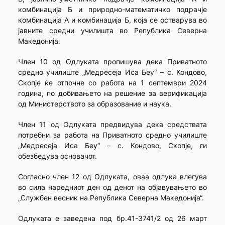
комбинација Б и природно-математичко подрачје
комбинација А и комбинација Б, која се остварува во
јавните средни училишта во Република Северна
Македонија.
Член 10 од Одлуката пропишува дека Приватното
средно училиште „Медресеја Иса Беу“ – с. Кондово,
Скопје ќе отпочне со работа на 1 септември 2024
година, по добивањето на решение за верификација
од Министерството за образование и наука.
Член 11 од Одлуката предвидува дека средствата
потребни за работа на Приватното средно училиште
„Медресеја Иса Беу“ – с. Кондово, Скопје, ги
обезбедува основачот.
Согласно член 12 од Одлуката, оваа одлука влегува
во сила наредниот ден од денот на објавувањето во
„Службен весник на Република Северна Македонија“.
Одлуката е заведена под бр.41-3741/2 од 26 март