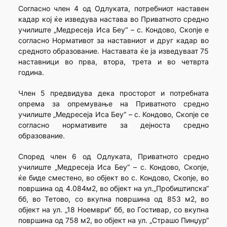
Согласно член 4 од Одлуката, потребниот наставен
кадар кој ќе изведува настава во Приватното средно
училиште „Медресеја Иса Беу“ – с. Кондово, Скопје е
согласно Нормативот за наставниот и друг кадар во
средното образование. Наставата ќе ја изведуваат 75
наставници во прва, втора, трета и во четврта
година.
Член 5 предвидува дека просторот и потребната
опрема за опремување на Приватното средно
училиште „Медресеја Иса Беу“ – с. Кондово, Скопје се
согласно нормативите за дејноста средно
образование.
Според член 6 од Одлуката, Приватното средно
училиште „Медресеја Иса Беу“ – с. Кондово, Скопје,
ќе биде сместено, во објект во с. Кондово, Скопје, во
површина од 4.084м2, во објект на ул.„Пробиштипска“
бб, во Тетово, со вкупна површина од 853 м2, во
објект на ул. „18 Ноември“ бб, во Гостивар, со вкупна
површина од 758 м2, во објект на ул. „Страшо Пинџур“