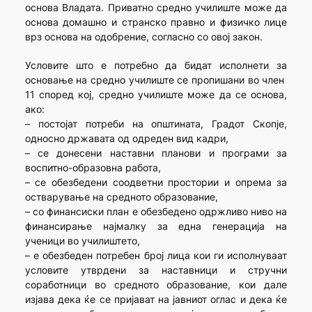
основа Владата. Приватно средно училиште може да
основа домашно и странско правно и физичко лице
врз основа на одобрение, согласно со овој закон.
Условите што е потребно да бидат исполнети за
основање на средно училиште се пропишани во член
11 според кој, средно училиште може да се основа,
ако:
– постојат потреби на општината, Градот Скопје,
односно државата од одреден вид кадри,
– се донесени наставни планови и програми за
воспитно-образовна работа,
– се обезбедени соодветни простории и опрема за
остварување на средното образование,
– со финансиски план е обезбедено одржливо ниво на
финансирање најмалку за една генерација на
ученици во училиштето,
– е обезбеден потребен број лица кои ги исполнуваат
условите утврдени за наставници и стручни
соработници во средното образование, кои дале
изјава дека ќе се пријават на јавниот оглас и дека ќе