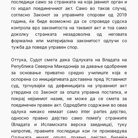
последици само за странката на која јавниот орган и
го издал поединечниот акт. Само во таков случај,
согласно Законот за управните спорови од 2019
година, ќе биде возможно да се спроведе судска
контрола врз законитоста на таквиот акт и тоа само
доколку странката незадоволна од неговата
формална или материјална законитост одлучи со
тужба да поведе управен спор.
Оттука, Судот смета дека Одлуката на Владата на
Република Северна Македонија за давање одобрение
за основање приватно средно училиште која е
оспорена со иницијативата доставена пред Уставниот
суд, тргнувајќи од дефиницијата на управниот акт
утврдена со Законот за општа управна постапка, и
покрај нејзиниот назив, не може да се смета за
поединечен правен акт. Одредбите содржани во оваа
одлука никако немаат само inter partes дејство,
односно правно дејство само помеѓу странките
(Владата и Исламската верска заедница), туку
напротив, правните последици кои ги произведува
Одлуката имаат општо правно дејство бидејќи