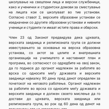
школување на свештени лица и верски службеници,
како и ученички и студентски домови за сместување
на лицата кои се школуваат во тие установи.
Согласно ставот 2, верските образовни установи се
изедначени со другите образовни установи и нивните
ученици и студенти ги имаат истите права и обврски.
Член 23 од Законот предвидува дека црквата,
верската заедница и религиозната група се должни
известувањето за основање на верска образовна
установа, со актот за целите и внатрешната
организација на училиштето и наставниот план и
програма, во согласност со одредбите на овој закон,
да го поднесе до органот надлежен за работите во
врска со односите меѓу државата и верските
заедници најмалку 90 дена пред денот определен за
почетокот на неговото работење. Органот надлежен
за работите во врска со односите меѓу државата и
верските заедници е должен своето мислење да го
достави до црквата, верската заедница или
религиозната група, во рок од 60 дена од денот на
поднесувањето на известувањето.