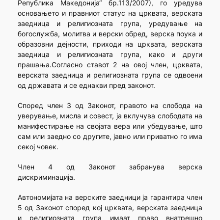
Република Македонија“ бр.113/2007), го уредува
основањето и правниот статус на црквата, верската
заедница и религиозната група, уредување на
богослужба, молитва и верски обред, верска поука и
образовни дејности, приходи на црквата, верската
заедница и религиозната група, како и други
прашања.Согласно ставот 2 на овој член, црквата,
верската заедница и религиозната група се одвоени
од државата и се еднакви пред законот.
Според член 3 од Законот, правото на слобода на
уверување, мисла и совест, ја вклучува слободата на
манифестирање на својата вера или убедување, што
сам или заедно со другите, јавно или приватно го има
секој човек.
Член 4 од Законот забранува верска
дискриминација.
Автономијата на верските заедници ја гарантира член
5 од Законот според кој црквата, верската заедница
и религиозната група имаат право внатрешно