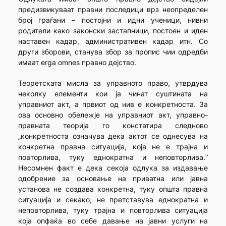
предизвикуваат правни последици врз неопределен
број граѓани – постојни и идни ученици, нивни
родители како законски застапници, постоен и иден
наставен кадар, административен кадар итн. Со
други зборови, станува збор за пропис чии одредби
имаат erga omnes правно дејство.
Теоретската мисла за управното право, утврдува
неколку елементи кои ја чинат суштината на
управниот акт, а првиот од нив е конкретноста. За
ова основно обележје на управниот акт, управно-
правната теорија го констатира следново
„конкретноста означува дека актот се однесува на
конкретна правна ситуација, која не е трајна и
повторлива, туку еднократна и неповторлива.“
Несомнен факт е дека секоја одлука за издавање
одобрение за основање на приватна или јавна
установа не создава конкретна, туку општа правна
ситуација и секако, не претставува еднократна и
неповторлива, туку трајна и повторлива ситуација
која опфаќа во себе давање на јавни услуги на