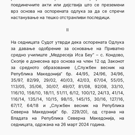
поединечните акти или дејствија што се преземени
врз основа на оспорената одлука за да се спречи
настанување на тешко отстранливи последици.
II
На седницата Судот утврди дека оспорената Одлука
за давање одобрение за основање на Приватно
средно училиште „Медресеја Иса Беу“ – с. Кондово,
Скопје е донесена врз основа на член 12 од Законот
за средното образование („Службен весник на
Република Македонија“ бр. 44/95, 24/96, 34/96,
35/97, 82/99, 29/02, 40/03, 42/03, 67/04, 55/05,
113/05, 35/06, 30/07, 49/07, 81/08, 92/08, 33/10,
116/10, 156/10, 18/11, 51/11, 6/12, 100/12, 24/13, 41/14,
116/14, 135/14, 10/15, 98/15, 145/15, 30/16, 127/16,
67/17, 64/18 и „Службен весник на Република
Северна Македонија“ бр. 229/20), од страна на
Владата на Република Северна Македонија, на
седницата, одржана на 26 март 2024 година.