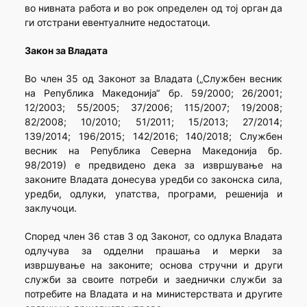
во нивната работа и во рок определен од тој орган да
ги отстрани евентуалните недостатоци.
Закон за Владата
Во член 35 од Законот за Владата („Службен весник
на Република Македонија“ бр. 59/2000; 26/2001;
12/2003; 55/2005; 37/2006; 115/2007; 19/2008;
82/2008; 10/2010; 51/2011; 15/2013; 27/2014;
139/2014; 196/2015; 142/2016; 140/2018; Службен
весник на Република Северна Македонија бр.
98/2019) е предвидено дека за извршување на
законите Владата донесува уредби со законска сила,
уредби, одлуки, упатства, програми, решенија и
заклучоци.
Според член 36 став 3 од Законот, сo одлука Владата
одлучува за одделни прашања и мерки за
извршување на законите; основа стручни и други
служби за своите потреби и заеднички служби за
потребите на Владата и на министерствата и другите