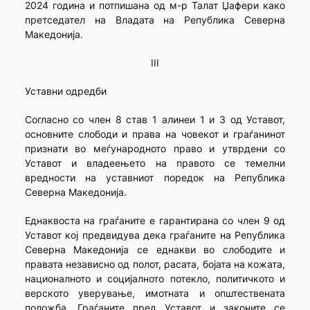
2024 година и потпишана од м-р Талат Џафери како
претседател на Владата на Република Северна
Македонија.
III
Уставни одредби
Согласно со член 8 став 1 алинеи 1 и 3 од Уставот,
основните слободи и права на човекот и граѓанинот
признати во меѓународното право и утврдени со
Уставот и владеењето на правото се темелни
вредности на уставниот поредок на Република
Северна Македонија.
Еднаквоста на граѓаните е гарантирана со член 9 од
Уставот кој предвидува дека граѓаните на Република
Северна Македонија се еднакви во слободите и
правата независно од полот, расата, бојата на кожата,
националното и социјалното потекло, политичкото и
верското уверување, имотната и општествената
положба. Граѓаните пред Уставот и законите се