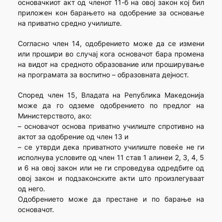
основачкиот акт од членот 11-б на овој закон кој бил
приложен кон барањето на одобрение за основање
на приватно средно училиште.
Согласно член 14, одобрението може да се измени
или прошири во случај кога основачот бара промена
на видот на средното образование или проширување
на програмата за воспитно – образовната дејност.
Според член 15, Владата на Република Македонија
може да го одземе одобрението по предлог на
Министерството, ако:
– основачот основа приватно училиште спротивно на
актот за одобрение од член 13 и
– се утврди дека приватното училиште повеќе не ги
исполнува условите од член 11 став 1 алинеи 2, 3, 4, 5
и 6 на овој закон или не ги спроведува одредбите од
овој закон и подзаконските акти што произлегуваат
од него.
Одобрението може да престане и по барање на
основачот.