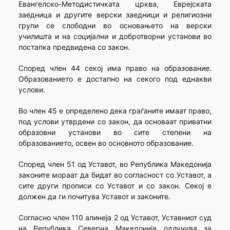
Евангелско-Методистичката црква, Еврејската
заедница и другите верски заедници и религиозни
групи се слободни во основањето на верски
училишта и на социјални и добротворни установи во
постапка предвидена со закон.
Според член 44 секој има право на образование.
Образованието е достапно на секого под еднакви
услови.
Во член 45 е определено дека граѓаните имаат право,
под услови утврдени со закон, да основаат приватни
образовни установи во сите степени на
образованието, освен во основното образование.
Според член 51 од Уставот, во Република Македонија
законите мораат да бидат во согласност со Уставот, а
сите други прописи со Уставот и со закон. Секој е
должен да ги почитува Уставот и законите.
Согласно член 110 алинеја 2 од Уставот, Уставниот суд
на Република Северна Македонија одлучува за