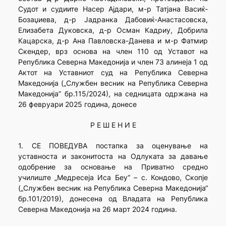
Судот и судиите Насер Ајдари, м-р Татјана Васиќ-
Бозаџиева, д-р Јадранка Дабовиќ-Анастасовска,
Елизабета Дуковска, д-р Осман Кадриу, Добрила
Кацарска, д-р Ана Павловска-Данева и м-р Фатмир
Скендер, врз основа на член 110 од Уставот на
Република Северна Македонија и член 73 алинеја 1 од
Актот на Уставниот суд на Република Северна
Македонија („Службен весник на Република Северна
Македонија” бр.115/2024), на седницата одржана на
26 февруари 2025 година, донесе
Р Е Ш Е Н И Е
1. СЕ ПОВЕДУВА постапка за оценување на
уставноста и законитоста на Одлуката за давање
одобрение за основање на Приватно средно
училиште „Медресеја Иса Беу“ – с. Кондово, Скопје
(„Службен весник на Република Северна Македонија“
бр.101/2019), донесена од Владата на Република
Северна Македонија на 26 март 2024 година.