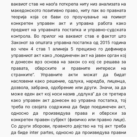
ваквиот став не наоѓа поткрепа ниту низ анализата на
македонското позитивно право, ниту пак во правната
теорија која се бави со проучување на поимот
конкретен управен акт и управна работа како
предмет на управната постапка и управно-судската
контрола. Во прилог на ваквиот став е фактот што
Законот за општата управна постапка од 2015 година
во член 4 став 1 алинеја 5 прецизно го дефинира
управниот акт како „поединечен акт на јавен орган кој
е донесен врз основа на закон со кој се решава за
правата, обврските и правните интереси на
странките“. Управните акти можат да бидат
насловени како решение, одлука, наредба, лиценца,
дозвола, забрана, одобрение или други. Значи, за да
може еден акт кој носи назив „одлукa“ да се третира
како управен акт донесен во управна постапка, тој
треба по својата содржина да биде поединечен акт,
односно да произведува права и обврски за
конкретен правен субјект (физичко или правно лице).
Со други зборови, правното дејство на тој акт треба
да биде inter partes, односно да произведува правни