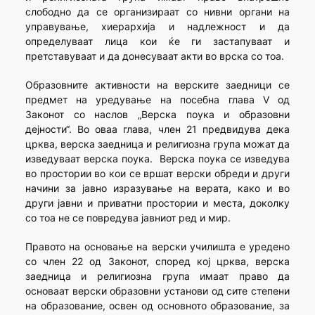
слободно да се организираат со нивни органи на
управување, хиерархија и надлежност и да
определуваат лица кои ќе ги застапуваат и
претставуваат и да донесуваат акти во врска со тоа.
Образовните активности на верските заедници се
предмет на уредување на посебна глава V од
Законот со наслов „Верска поука и образовни
дејности“. Во оваа глава, член 21 предвидува дека
црква, верска заедница и религиозна група можат да
изведуваат верска поука. Верска поука се изведува
во простории во кои се вршат верски обреди и други
начини за јавно изразување на верата, како и во
други јавни и приватни простории и места, доколку
со тоа не се повредува јавниот ред и мир.
Правото на основање на верски училишта е уредено
со член 22 од Законот, според кој црква, верска
заедница и религиозна група имаат право да
основаат верски образовни установи од сите степени
на образование, освен од основното образование, за