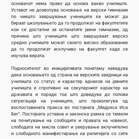
основачот нема право да основа вакво училиште.
Уставот не дозволува основање на верски гимназии
по чиешто завршување учениците ќе можат да
бираат школувањето да го продолжат на факултетите
кои се достапни за останатите јавни гимназии, од
причина што учениците што завршуваат верско
средно училиште можат своето високо образование
да го продолжат исклучиво на факултет каде се
изучува верата.
Подносителот во иницијативата понатаму наведува
дека основањето од страна на верските заедници на
училишта со статус и карактер еднаков на јавните
училишта е спротивно на секуларниот карактер на
државата и поради тоа што доведува до полова
сегрегација на учениците, што произлегува од
воспоставената пракса во постојната „Mедреса Иса
Бег“. Постојната уставна и законска рамка се темели
на почитување на слободите и правата на човекот,
слободата на мисла совет и уверување вклучително
и слободното манифестирање на религијата со сите