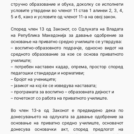
стручно образование и обука, доколку се исполнети
условите утврдени во членот 11 став 1 алинеи 2, 3, 4,
5 и 6, како и условите од членот 11-а на овој закон.
Според член 13 од Законот, со Одлуката на Владата
на Република Македонија за давање одобрение за
основање на приватно средно училиште се утврдува:
– воспитно-образовното подрачје, односно видот на
средното образование за кое се основа приватното
училиште;
– потребен наставен кадар, опрема, простор според
педагошки стандарди и нормативи;
– бројот на учениците;
– јазикот на кој ќе се изведува наставата;
– програмата за воспитно – образовната дејност и
– почетокот со работа на приватното училиште.
Во член 13-а од Законот е предвидено дека по
донесувањето на одлуката за давање одобрение за
основање на приватно средно училиште, основачот
донесува основачки акт, според предлогот на