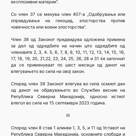
експлозивни материи”.
Со член 37 се менува член 407-а „Одобрување или
оправдување на геноцид, злосторства против
човечноста или воени злосторства”.
Член 38 од Законот предвидува одложена примена
за дел од одредбите на начин што одредбите од
членовите 2, 3, 4. 5, 6, 7, 8, 9, 10, 11, 12, 13, 14, 15, 16,
17, 18, 19, 20, 21,22, 23, 24, 25, 26, 28 и 31 ќе започнат
да се применуваат по шест месеци од денот на
влегувањето во сила на овој закон.
Според член 39 Законот влегува во сила осмиот ден
од денот на објавувањето во Службен весник на
Република Северна Македонија, односно истиот
влегол во сила на 15 септември 2023 година.
III
Според член 8 став 1 алинеи 1, 3, 5, и 11 од Уставот на
Република Северна Македонија, основните слободи и