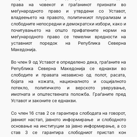
права на човекот и граѓанинот признати во
меѓународното право и утврдени со Уставот,
владеењето на правото, политичкиот плурализам и
слободните непосредни и демократски избори, како и
почитувањето на општо прифатените норми на
меѓународното право се темелни вредности на
уставниот поредок на Република Северна
Македонија.
Во член 9 од Уставот е определено дека, граѓаните на
Република Северна Македонија се еднакви во
слободите и правата независно од полот, расата,
бојата на кожата, националното и социјалното
потекло, политичкото и верското уверување,
имотната и општествената положба. Граѓаните пред
Уставот и законите се еднакви.
Со член 16 став 2 се гарантира слободата на говорот,
јавниот настап, јавното информирање и слободното
основање на институции за јавно информирање, а со
став 3 се гарантира слободниот пристап кон