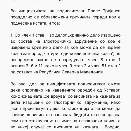
Во иницијативата на подносителот Павле Трајанов
поодделно се образложени причините поради кои е
поднесена истата, и тоа:
1. Со член 1 став 1 во делот „кривично дело извршено
во состав на злосторничко здружение со кое е
извршено кривично дело за кое може да се изрече
казна затвор од четири години или потешка казна”, од
оспорениот закон се повредуваат член 8 став 1
алинеи 3, 6 и 11, како и член 9 став 2 и член 51 став 2
од Уставот на Република Северна Македонија.
Во овој дел од иницијативата подносителот смета
дека спротивно на наведените одредби од Уставот,
конфискацијата „се врзува” со висината на казната за
дела извршени со злосторничко здружение, иако
јасно произлегува дека конфискацијата не може да
зависи од висината на казната бидејќи таа е поврзана
само со стекнување на имот на незаконски начин, а
во никој случај со висината на казната. Воедно,