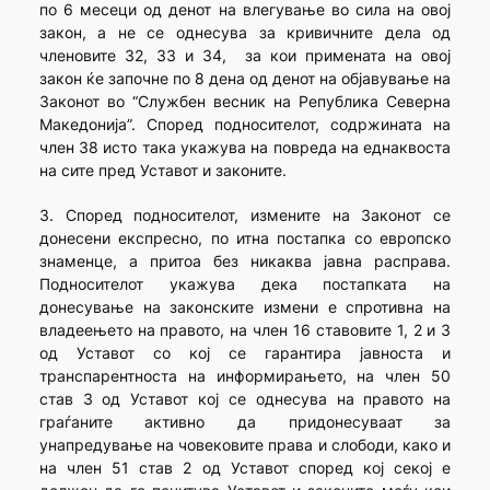
по 6 месеци од денот на влегување во сила на овој
закон, а не се однесува за кривичните дела од
членовите 32, 33 и 34, за кои примената на овој
закон ќе започне по 8 дена од денот на објавување на
Законот во “Службен весник на Република Северна
Македонија”. Според подносителот, содржината на
член 38 исто така укажува на повреда на еднаквоста
на сите пред Уставот и законите.
3. Според подносителот, измените на Законот се
донесени експресно, по итна постапка со европско
знаменце, а притоа без никаква јавна расправа.
Подносителот укажува дека постапката на
донесување на законските измени е спротивна на
владеењето на правото, на член 16 ставовите 1, 2 и 3
од Уставот со кој се гарантира јавноста и
транспарентноста на информирањето, на член 50
став 3 од Уставот кој се однесува на правото на
граѓаните активно да придонесуваат за
унапредување на човековите права и слободи, како и
на член 51 став 2 од Уставот според кој секој е