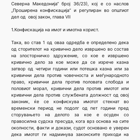
Северна Македонија“ број 36/23), кој е со наслов
„Проширена конфискација” и регулиран во општиот
дел од овој закон, глава VII
1.Конфискација на имот и имотна корист.
Така, во став 1 од оваа одредба е определено дека
од сторителот на кривично дело извршено во состав
на злосторничко здружение, со кое е извршено
кривично дело за кое може да се изрече казна
затвор од четири години или потешка казна или за
кривични дела против човечноста и меѓународното
право, кривични дела против половата слобода и
половиот морал, кривични дела против имотот или
кривични дела против службената должност од овој
законик, ќе се конфискува имотот стекнат во
временски период не подолг од пет години пред
сторувањето на делото за кое е осуден со
правосилна судска пресуда, кога врз основа на сите
околности, факти и докази, судот основано е уверен
дека имотот ги надминува законските приходи на