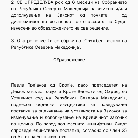
2. СЕ ОПРЕДЕЛУВА рок од 6 месеци на Собранието
на Република Северна Македонија за измена и/или
дополнување на Законот од точката 1 од
диспозитивот во согласност со ставовите на Судот
изнесени во образложението на ова решение.
3. Ова решение ќе се објави во „Службен весник на
Република Северна Македонија”.
Образложение
I
Павле Трајанов од Скопје, како претседател на
Демократскиот сојуз и Крсте Велески од Охрид, до
Уставниот суд на Република Северна Македонија,
поднесоа одделни иницијативи за поведување
постапка за оценување на уставноста на Законот за
изменување и дополнување на Кривичниот законик
во целина. По повод поднесените иницијативи, Судот
спроведе единствена постапка, согласно со член 25
од Актот на Уставниот суд.