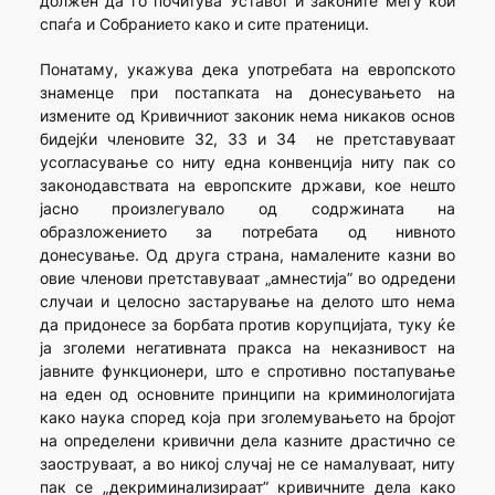
должен да го почитува Уставот и законите меѓу кои
спаѓа и Собранието како и сите пратеници.
Понатаму, укажува дека употребата на европското
знаменце при постапката на донесувањето на
измените од Кривичниот законик нема никаков основ
бидејќи членовите 32, 33 и 34 не претставуваат
усогласување со ниту една конвенција ниту пак со
законодавствата на европските држави, кое нешто
јасно произлегувало од содржината на
образложението за потребата од нивното
донесување. Од друга страна, намалените казни во
овие членови претставуваат „амнестија” во одредени
случаи и целосно застарување на делото што нема
да придонесе за борбата против корупцијата, туку ќе
ја зголеми негативната пракса на неказнивост на
јавните функционери, што е спротивно постапување
на еден од основните принципи на криминологијата
како наука според која при зголемувањето на бројот
на определени кривични дела казните драстично се
заоструваат, а во никој случај не се намалуваат, ниту
пак се „декриминализираат” кривичните дела како