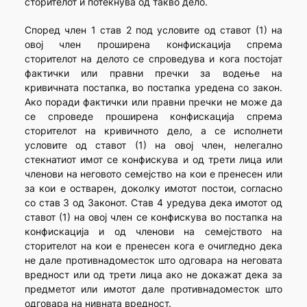
сторителот и потекнува од такво дело.
Според член 1 став 2 под условите од ставот (1) на
овој член проширена конфискација спрема
сторителот на делото се спроведува и кога постојат
фактички или правни пречки за водење на
кривичната постапка, во постапка уредена со закон.
Ако поради фактички или правни пречки не може да
се спроведе проширена конфискација спрема
сторителот на кривичното дело, а се исполнети
условите од ставот (1) на овој член, нелегално
стекнатиот имот се конфискува и од трети лица или
членови на неговото семејство на кои е пренесен или
за кои е остварен, доколку имотот постои, согласно
со став 3 од Законот. Став 4 уредува дека имотот од
ставот (1) на овој член се конфискува во постапка на
конфискација и од членови на семејството на
сторителот на кои е пренесен кога е очигледно дека
не дале противнадоместок што одговара на неговата
вредност или од трети лица ако не докажат дека за
предметот или имотот дале противнадоместок што
одговара на нивната вредност.