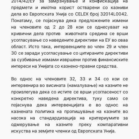
2014/42/ЕУ за замрзнување и конфискација на
предмети и имотна корист остварени со казниви
дела во Европската Унија со CELEX број 32014L0042.
Понатаму, се појаснува дека предложените измени
на членовите од 2 до 28 кои се однесуваат на
кривични дела против животната средина се врши
усогласување со наведените директиви на ЕУ во оваа
област. Исто така, интервенциите во член 29 и член
30 се заради усогласување со цитираните директиви
за сузбивање измами извршени против финансиските
интереси на Унијата со казнено-правни средства.
Во однос на членовите 32, 33 и 34 со кои се
интервенира во висината (намалување) на казните не
произлегува дека со истите се врши усогласеност со
конкретно наведена директива, туку само се
појаснува дека интервенцијата е во однос на
казнената политика на пропишување на казните во
насока на стандардизација на критериумите за
одмерување на казните преку компаративни
искуства на земјите членки од Европската Унија.