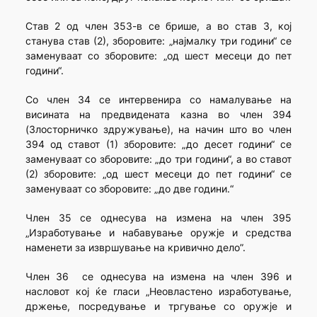
Став 2 од член 353-в се брише, а во став 3, кој
станува став (2), зборовите: „најмалку три години“ се
заменуваат со зборовите: „од шест месеци до пет
години“.
Со член 34 се интервенира со намалување на
висината на предвидената казна во член 394
(Злосторничко здружување), на начин што во член
394 од ставот (1) зборовите: „до десет години“ се
заменуваат со зборовите: „до три години“, а во ставот
(2) зборовите: „од шест месеци до пет години“ се
заменуваат со зборовите: „до две години.“
Член 35 се однесува на измена на член 395
„Изработување и набавување оружје и средства
наменети за извршување на кривично дело”.
Член 36 се однесува на измена на член 396 и
насловот кој ќе гласи „Неовластено изработување,
држење, посредување и тргување со оружје и