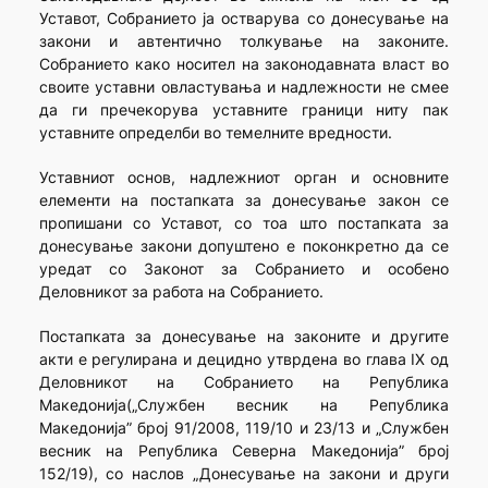
Уставот, Собранието ја остварува со донесување на
закони и автентично толкување на законите.
Собранието како носител на законодавната власт во
своите уставни овластувања и надлежности не смее
да ги пречекорува уставните граници ниту пак
уставните определби во темелните вредности.
Уставниот основ, надлежниот орган и основните
елементи на постапката за донесување закон се
пропишани со Уставот, со тоа што постапката за
донесување закони допуштено е поконкретно да се
уредат со Законот за Собранието и особено
Деловникот за работа на Собранието.
Постапката за донесување на законите и другите
акти е регулирана и децидно утврдена во глава IX од
Деловникот на Собранието на Република
Македонија(„Службен весник на Република
Македонија” број 91/2008, 119/10 и 23/13 и „Службен
весник на Република Северна Македонија” број
152/19), со наслов „Донесување на закони и други