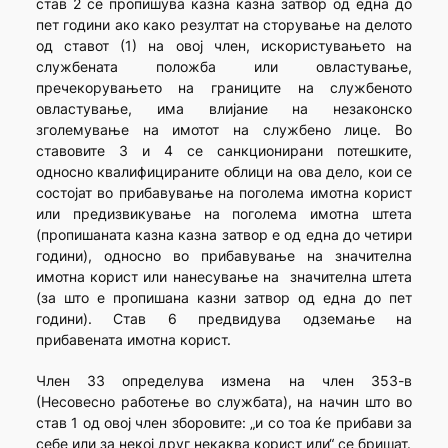
став 2 се пропишува казна казна затвор од една до
пет години ако како резултат на сторување на делото
од ставот (1) на овој член, искористувањето на
службената положба или овластување,
пречекорувањето на границите на службеното
овластување, има влијание на незаконско
зголемување на имотот на службено лице. Во
ставовите 3 и 4 се санкционирани потешките,
односно квалифицираните облици на ова дело, кои се
состојат во прибавување на поголема имотна корист
или предизвикување на поголема имотна штета
(пропишаната казна казна затвор е од една до четири
години), односно во прибавување на значителна
имотна корист или нанесување на значителна штета
(за што е пропишана казни затвор од една до пет
години). Став 6 предвидува одземање на
прибавената имотна корист.
Член 33 определува измена на член 353-в
(Несовесно работење во службата), на начин што во
став 1 од овој член зборовите: „и со тоа ќе прибави за
себе или за некој друг некаква корист или“ се бришат.