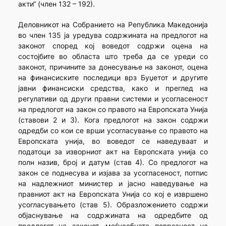
акти“ (член 132 – 192).
Деловникот на Собранието на Република Македонија
во член 135 ја уредува содржината на предлогот на
законот според кој воведот содржи оцена на
состојбите во областа што треба да се уреди со
законот, причините за донесување на законот, оцена
на финансиските последици врз Буџетот и другите
јавни финансиски средства, како и преглед на
регулативи од други правни системи и усогласеност
на предлогот на закон со правото на Европската Унија
(ставови 2 и 3). Кога предлогот на закон содржи
одредби со кои се врши усогласување со правото на
Европската унија, во воведот се наведуваат и
податоци за изворниот акт на Европската унија со
полн назив, број и датум (став 4). Со предлогот на
закон се поднесува и изјава за усогласеност, потпис
на надлежниот министер и јасно наведување на
правниот акт на Европската Унија со кој е извршено
усогласувањето (став 5). Образложението содржи
објаснување на содржината на одредбите од
предлогот на законот, меѓусебната поврзаност на