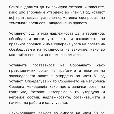
Секој е должен да ги почитува Уставот и законите,
како што впрочем е утврдено во член 51 од Уставот
кој претставува уставно-нормативна експресија на
темелната вредност – владеење на правото.
Уставниот суд ја има надлежноста да ја гарантира,
обезбеди и штити уставноста и законитоста во
правниот поредок и има суверена улога на полето на
обезбедување на уставноста на законите, како во
материјална така и во формална смисла.
Уставната поставеност на Собранието како
претставнички орган на граѓаните и носител на
законодавната власт, е утврдена во член 61 од
Уставот. Определувајќи го Собранието на Република
Северна Македонија како претставнички орган на
граѓаните, Уставот истовремено го утврдува и
неговиот состав, надлежностите, организацијата и
начинот на работа и одлучување.
Законодавната дејност во смисла на член 68 од