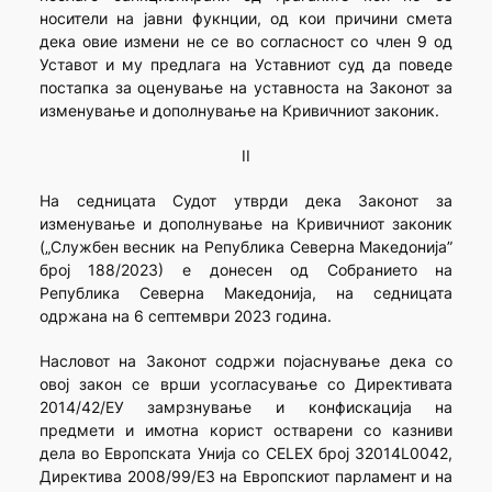
носители на јавни фукнции, од кои причини смета
дека овие измени не се во согласност со член 9 од
Уставот и му предлага на Уставниот суд да поведе
постапка за оценување на уставноста на Законот за
изменување и дополнување на Кривичниот законик.
II
На седницата Судот утврди дека Законот за
изменување и дополнување на Кривичниот законик
(„Службен весник на Република Северна Македонија”
број 188/2023) е донесен од Собранието на
Република Северна Македонија, на седницата
одржана на 6 септември 2023 година.
Насловот на Законот содржи појаснување дека со
овој закон се врши усогласување со Директивата
2014/42/ЕУ замрзнување и конфискација на
предмети и имотна корист остварени со казниви
дела во Европската Унија со CELEX број 32014L0042,
Директива 2008/99/ЕЗ на Европскиот парламент и на