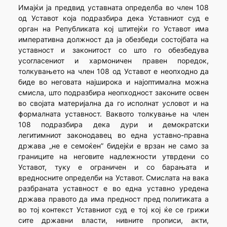
Имајќи ја предвид уставната определба во член 108
од Уставот која подразбира дека Уставниот суд е
орган на Републиката кој штитејќи го Уставот има
императивна должност да ја обезбеди состојбата на
уставност и законитост со што го обезбедува
усогласениот и хармоничен правен поредок,
толкувањето на член 108 од Уставот е неопходно да
биде во неговата најширока и најоптимална можна
смисла, што подразбира неопходност законите освен
во својата материјална да го исполнат условот и на
формалната уставност. Ваквото толкување на член
108 подразбира дека дури и демократски
легитимниот законодавец во една уставно-правна
држава „не е семоќен” бидејќи е врзан не само за
границите на неговите надлежности утврдени со
Уставот, туку е ограничен и со барањата и
вредносните определби на Уставот. Смислата на вака
разбраната уставност е во една уставно уредена
држава правото да има предност пред политиката а
во тој контекст Уставниот суд е тој кој ќе се грижи
сите државни власти, нивните прописи, акти,