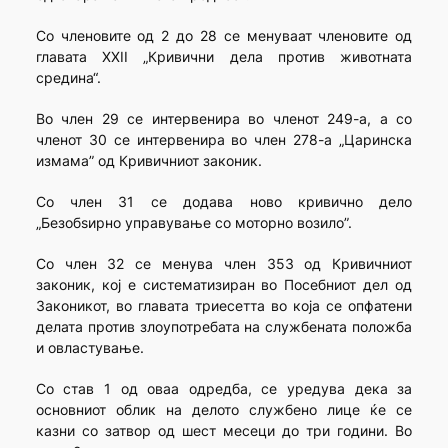
Со членовите од 2 до 28 се менуваат членовите од
главата XXII „Кривични дела против животната
средина“.
Во член 29 се интервенира во членот 249-а, а со
членот 30 се интервенира во член 278-а „Царинска
измама” од Кривичниот законик.
Со член 31 се додава ново кривично дело
„Безобѕирно управување со моторно возило”.
Со член 32 се менува член 353 од Кривичниот
законик, кој е систематизиран во Посебниот дел од
Законикот, во главата триесетта во која се опфатени
делата против злоупотребата на службената положба
и овластување.
Со став 1 од оваа одредба, се уредува дека за
основниот облик на делото службено лице ќе се
казни со затвор од шест месеци до три години. Во