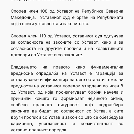
Според член 108 од Уставот на Република Северна
Македонија, Уставниот суд е орган на Републиката
кој ја штити уставноста и законитоста.
Според член 110 од Уставот, Уставниот суд одлучува
за согласноста на законите со Уставот, како и за
согласноста на другите прописи и на колективните
договори со Уставот и со законите.
Владеењето на правото како фундаментална
вредносна определба на Уставот е гаранција за
остварување и афирмација на сите останати темелни
вредности на уставниот поредок утврдени во член 8
од Уставот, од која произлегуваат бројни начела и
принципи коишто го формираат нејзиното битие,
особено правната сигурност која подразбира
законите да бидат во согласност со Устав, а сите
други прописи со Устав и закон со што се обезбедува
хармонија, усогласеност и конзистентност во
уставно-правниот поредок.