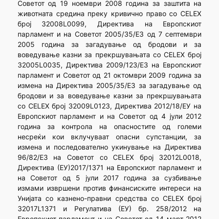
Советот од 19 ноември 2008 година за заштита на
животната средина преку кривично право со CELEX
број 32008L0099, Директива на Европскиот
парламент и на Советот 2005/35/ЕЗ од 7 септември
2005 година за загадување од бродови и за
воведување казни за прекршувањата со CELEX број
32005L0035, Директива 2009/123/ЕЗ на Европскиот
парламент и Советот од 21 октомври 2009 година за
измена на Директива 2005/35/EЗ за загадување од
бродови и за воведување казни за прекршувањата
со CELEX број 32009L0123, Директива 2012/18/ЕУ на
Европскиот парламент и на Советот од 4 јули 2012
година за контрола на опасностите од големи
несреќи кои вклучуваат опасни супстанции, за
измена и последователно укинување на Директива
96/82/ЕЗ на Советот со CELEX број 32012L0018,
Директива (ЕУ)2017/1371 на Европскиот парламент и
на Советот од 5 јули 2017 година за сузбивање
измами извршени против финансиските интереси на
Унијата со казнено-правни средства со CELEX број
32017L1371 и Регулатива (ЕУ) бр. 258/2012 на
Европскиот парламент и на Советот од 14 март 2012