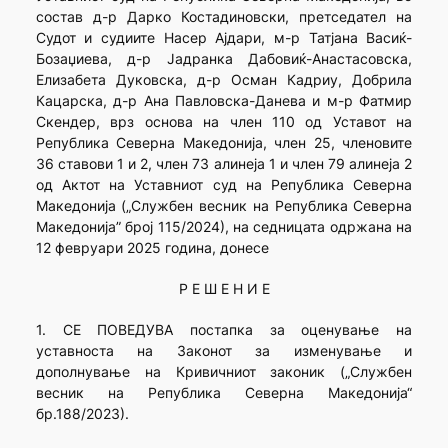
состав д-р Дарко Костадиновски, претседател на
Судот и судиите Насер Ајдари, м-р Татјана Васиќ-
Бозаџиева, д-р Јадранка Дабовиќ-Анастасовска,
Елизабета Дуковска, д-р Осман Кадриу, Добрила
Кацарска, д-р Ана Павловска-Данева и м-р Фатмир
Скендер, врз основа на член 110 од Уставот на
Република Северна Македонија, член 25, членовите
36 ставови 1 и 2, член 73 алинeja 1 и член 79 алинеја 2
од Актот на Уставниот суд на Република Северна
Македонија („Службен весник на Република Северна
Македонија” број 115/2024), на седницата одржана на
12 февруари 2025 година, донесе
Р Е Ш Е Н И Е
1. СЕ ПОВЕДУВА постапка за оценување на
уставноста на Законот за изменување и
дополнување на Кривичниот законик („Службен
весник на Република Северна Македонија“
бр.188/2023).