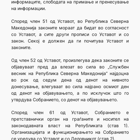
информаците, слободата на примање и пренесување
на информации.
Според член 51 од Уставот, во Република Северна
Македонија законите мораат да бидат во согласност
со Уставот, а сите други прописи со Уставот и со
закон. Секој е должен да ги почитува Уставот и
законите.
Од член 52 од Уставот, произлегува дека законите се
објавуваат пред да влезат во сила во „Службен
весник на Република Северна Македонија” најдоцна
во рок од седум дена од денот на нивното
донесување, влегуваат во сила најрано осмиот ден
од денот на објавувањето, а по исклучок што го
утврдува Собранието, со денот на објавувањето.
Според член 61 од Уставот, Собранието е
претставнички орган на граѓаните и носител на
законодавната власт на Републиката (став 1).
Организацијата и функционирањето на Собранието
се уредува со Уставот и со Деловникот (став 2).