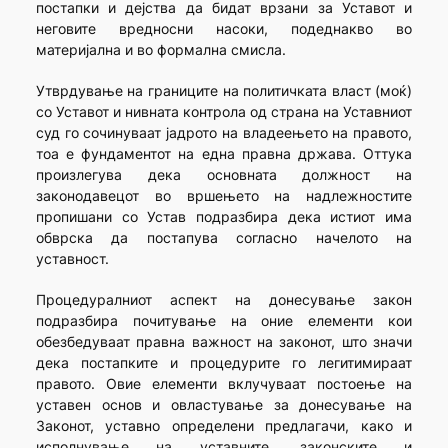
постапки и дејства да бидат врзани за Уставот и
неговите вредносни насоки, подеднакво во
материјална и во формална смисла.
Утврдување на границите на политичката власт (моќ)
со Уставот и нивната контрола од страна на Уставниот
суд го сочинуваат јадрото на владеењето на правото,
тоа е фундаментот на една правна држава. Оттука
произлегува дека основната должност на
законодавецот во вршењето на надлежностите
пропишани со Устав подразбира дека истиот има
обврска да постапува согласно начелото на
уставност.
Процедуралниот аспект на донесување закон
подразбира почитување на оние елементи кои
обезбедуваат правна важност на законот, што значи
дека постапките и процедурите го легитимираат
правото. Овие елементи вклучуваат постоење на
уставен основ и овластување за донесување на
Законот, уставно определени предлагачи, како и
исполнување на уставните, законските и