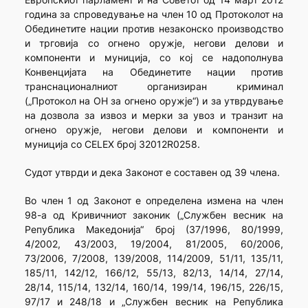
година за спроведување на член 10 од Протоколот на
Обединетите нации против незаконско производство
и трговија со огнено оружје, негови делови и
компоненти и муниција, со кој се надополнува
Конвенцијата на Обединетите нации против
транснационалниот организиран криминал
(„Протокол на ОН за огнено оружје“) и за утврдување
на дозвола за извоз и мерки за увоз и транзит на
огнено оружје, негови делови и компоненти и
муниција со CELEX број 32012R0258.
Судот утврди и дека Законот е составен од 39 члена.
Во член 1 од Законот е определена измена на член
98-а од Кривичниот законик („Службен весник на
Република Македонија“ број (37/1996, 80/1999,
4/2002, 43/2003, 19/2004, 81/2005, 60/2006,
73/2006, 7/2008, 139/2008, 114/2009, 51/11, 135/11,
185/11, 142/12, 166/12, 55/13, 82/13, 14/14, 27/14,
28/14, 115/14, 132/14, 160/14, 199/14, 196/15, 226/15,
97/17 и 248/18 и „Службен весник на Република