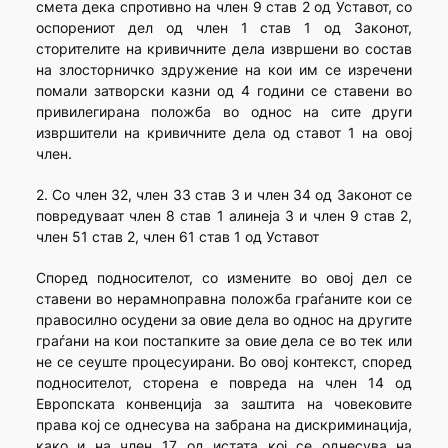
смета дека спротивно на член 9 став 2 од Уставот, со
оспорениот дел од член 1 став 1 од Законот,
сторителите на кривичните дела извршени во состав
на злосторничко здружение на кои им се изречени
помали затворски казни од 4 години се ставени во
привилегирана положба во однос на сите други
извршители на кривичните дела од ставот 1 на овој
член.
2. Со член 32, член 33 став 3 и член 34 од Законот се
повредуваат член 8 став 1 алинеја 3 и член 9 став 2,
член 51 став 2, член 61 став 1 од Уставот
Според подносителот, со измените во овој дел се
ставени во нерамноправна положба граѓаните кои се
правосилно осудени за овие дела во однос на другите
граѓани на кои постапките за овие дела се во тек или
не се сеуште процесуирани. Во овој контекст, според
подносителот, сторена е повреда на член 14 од
Европската конвенција за заштита на човековите
права кој се однесува на забрана на дискриминација,
како и на член 17 од истата кој се однесува на