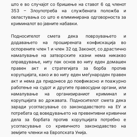
што е во случајот со бришење на ставот 6 од членот
353 – Злоупотреба на службената положба и
овластувања со што е елиминирана одговорноста за
криминалот во јавните набавки.
Подносителот смета дека поврзувањето и
додавањето на проширената конфискација во
оспорените член 1 и член 32 од Законот, со драстично
намалување на затворските казни нема никакво
оправдување, ниту пак основ во ниту еден домашен
правен акт и стратегијата за борба против
корупцијата, како и во ниту еден меѓународен правен
акт и нема да придонесе до поефикасно и поажурно
работење на судот и другите правосудни органи, или
намалување на организираниот криминал и
корупцијата во државата. Подносителот смета дека
заради усогласување со законодавството на ЕУ и
потребата од воведувањето на превентивни кривични
дела за борбата против корупцијата потребно е
усогласување со кривичното законодавство на
земјите членки на Европската Унија.