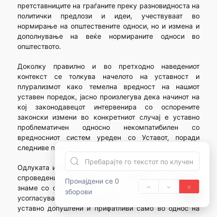
претставниците на граѓаните преку разновидноста на
политички предлози и идеи, учествуваат во
нормирање на општествените односи, но и измена и
дополнување на веќе нормираните односи во
општеството.
Доколку правилно и во претходно наведениот
контекст се толкува начелото на уставност и
плурализмот како темелна вредност на нашиот
уставен поредок, јасно произлегува дека начинот на
кој законодавецот интервенира со оспорените
законски измени во конкретниот случај е уставно
проблематичен односно некомпатибилен со
вредносниот систем уреден со Уставот, поради
следниве причини:
Одлуката измените во Кривичниот Законик да бидат
спроведени во постапка со употреба на европско
Пронајдени се 0
знаме со образложение дека со измените се врши
зборови
усогласување со европското законодавство, се
уставно допуштени и прифатливи само во однос на