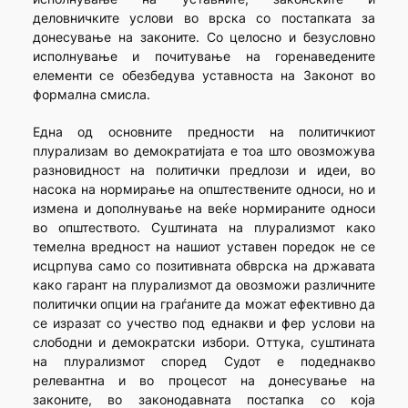
деловничките услови во врска со постапката за
донесување на законите. Со целосно и безусловно
исполнување и почитување на горенаведените
елементи се обезбедува уставноста на Законот во
формална смисла.
Една од основните предности на политичкиот
плурализам во демократијата е тоа што овозможува
разновидност на политички предлози и идеи, во
насока на нормирање на општествените односи, но и
измена и дополнување на веќе нормираните односи
во општеството. Суштината на плурализмот како
темелна вредност на нашиот уставен поредок не се
исцрпува само со позитивната обврска на државата
како гарант на плурализмот да овозможи различните
политички опции на граѓаните да можат ефективно да
се изразат со учество под еднакви и фер услови на
слободни и демократски избори. Оттука, суштината
на плурализмот според Судот е подеднакво
релевантна и во процесот на донесување на
законите, во законодавната постапка со која