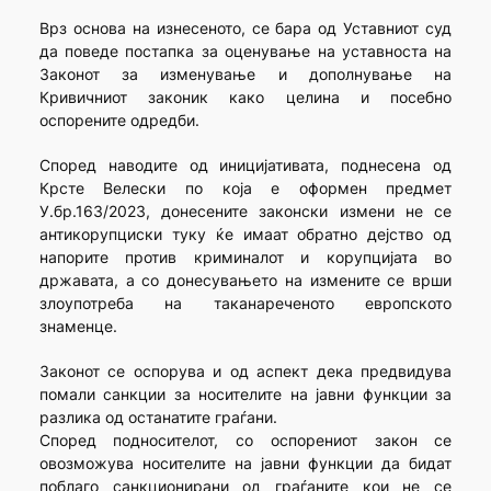
Врз основа на изнесеното, се бара од Уставниот суд
да поведе постапка за оценување на уставноста на
Законот за изменување и дополнување на
Кривичниот законик како целина и посебно
оспорените одредби.
Според наводите од иницијативата, поднесена од
Крсте Велески по која е оформен предмет
У.бр.163/2023, донесените законски измени не се
антикорупциски туку ќе имаат обратно дејство од
напорите против криминалот и корупцијата во
државата, а со донесувањето на измените се врши
злоупотреба на таканареченото европското
знаменце.
Законот се оспорува и од аспект дека предвидува
помали санкции за носителите на јавни функции за
разлика од останатите граѓани.
Според подносителот, со оспорениот закон се
овозможува носителите на јавни функции да бидат
поблаго санкционирани од граѓаните кои не се