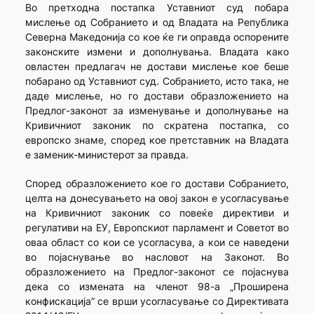
Во претходна постапка Уставниот суд побара
мислење од Собранието и од Владата на Република
Северна Македонија со кое ќе ги оправда оспорените
законските измени и дополнувања. Владата како
овластен предлагач не достави мислење кое беше
побарано од Уставниот суд. Собранието, исто така, не
даде мислење, но го достави образложението на
Предлог-законот за изменување и дополнување на
Кривичниот законик по скратена постапка, со
европско знаме, според кое претставник на Владата
е заменик-министерот за правда.
Според образложението кое го достави Собранието,
целта на донесувањето на овој закон е усогласување
на Кривичниот законик со повеќе директиви и
регулативи на ЕУ, Европскиот парламент и Советот во
оваа област со кои се усогласува, а кои се наведени
во појаснување во насловот на Законот. Во
образложението на Предлог-законот се појаснува
дека со измената на членот 98-а „Проширена
конфискација” се врши усогласување со Директивата