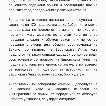
решенијата содржани во нив и последиците што ќе
произлезат од предложените решенија (став 6).
Во однос на скратена постапка за донесување на
закон, член 170 предвидува дека Собранието може
да расправа по предлогот на законот по скратена
постапка, меѓу другото, во случаи кога не е во
прашање сложен и обемен закон или не се во
прашање сложени или обемни усогласувања на
Законот со правото на Европската Унија. Кога
предлогот на закон содржи одредби со кои се врши
усогласување со правото на Европската Унија, на
предната страна има европско знаме, а во воведот
се наведуваат и податоци за изворниот акт на
Европската Унија со полн наслов, број и датум.
Анализирајќи ги оспорените измени и дополнувања
на Законот, како и наводите изнесени во
иницијативите за причините поради кои се оспорува
неговата уставност, се утврди следното: