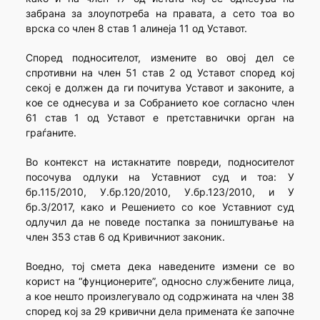
забрана за злоупотреба на правата, а сето тоа во
врска со член 8 став 1 алинеја 11 од Уставот.
Според подносителот, измените во овој дел се
спротивни на член 51 став 2 од Уставот според кој
секој е должен да ги почитува Уставот и законите, а
кое се однесува и за Собранието кое согласно член
61 став 1 од Уставот е претставнички орган на
граѓаните.
Во контекст на истакнатите повреди, подносителот
посочува одлуки на Уставниот суд и тоа: У
бр.115/2010, У.бр.120/2010, У.бр.123/2010, и У
бр.3/2017, како и Решението со кое Уставниот суд
одлучил да не поведе постапка за поништување на
член 353 став 6 од Кривичниот законик.
Воедно, тој смета дека наведените измени се во
корист на “фунционерите”, односно службените лица,
а кое нешто произлегувало од содржината на член 38
според кој за 29 кривични дела примената ќе започне