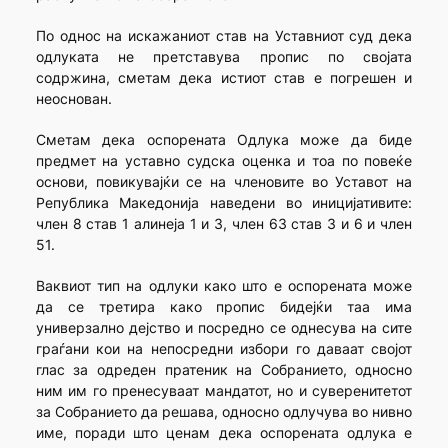
По однос на искажаниот став на Уставниот суд дека
одлуката не претставува пропис по својата
содржина, сметам дека истиот став е погрешен и
неоснован.
Сметам дека оспорената Одлука може да биде
предмет на уставно судска оценка и тоа по повеќе
основи, повикувајќи се на членовите во Уставот на
Република Македонија наведени во иницијативите:
член 8 став 1 алинеја 1 и 3, член 63 став 3 и 6 и член
51.
Ваквиот тип на одлуки како што е оспорената може
да се третира како пропис бидејќи таа има
универзално дејство и посредно се однесува на сите
граѓани кои на непосредни избори го даваат својот
глас за одреден пратеник на Собранието, односно
ним им го пренесуваат мандатот, но и суверенитетот
за Собранието да решава, односно одлучува во нивно
име, поради што ценам дека оспорената одлука е