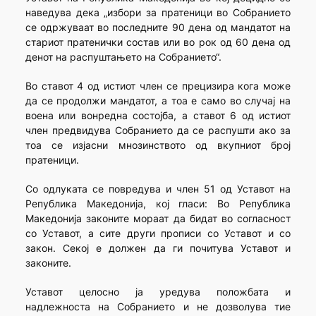
наведува дека „избори за пратеници во Собранието
се одржуваат во последните 90 дена од мандатот на
стариот пратенички состав или во рок од 60 дена од
денот на распуштањето на Собранието“.
Во ставот 4 од истиот член се прецизира кога може
да се продолжи мандатот, а тоа е само во случај на
воена или вонредна состојба, а ставот 6 од истиот
член предвидува Собранието да се распушти ако за
тоа се изјасни мнозинството од вкупниот број
пратеници.
Со одлуката се повредува и член 51 од Уставот на
Република Македонија, кој гласи: Во Република
Македонија законите мораат да бидат во согласност
со Уставот, а сите други прописи со Уставот и со
закон. Секој е должен да ги почитува Уставот и
законите.
Уставот целосно ја уредува положбата и
надлежноста на Собранието и не дозволува тие