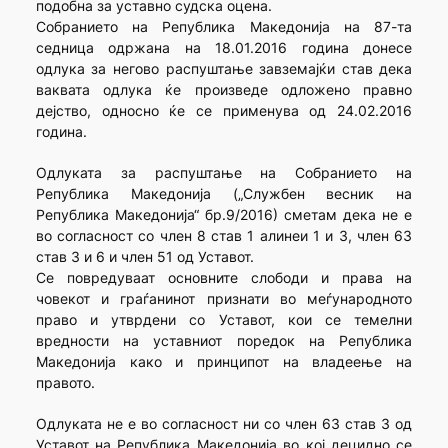
подобна за уставно судска оцена.
Собранието на Република Македонија на 87-та
седница одржана на 18.01.2016 година донесе
одлука за негово распуштање завземајќи став дека
ваквата одлука ќе произведе одложено правно
дејство, односно ќе се применува од 24.02.2016
година.
Одлуката за распуштање на Собранието на
Република Македонија („Службен весник на
Република Македонија“ бр.9/2016) сметам дека не е
во согласност со член 8 став 1 алинеи 1 и 3, член 63
став 3 и 6 и член 51 од Уставот.
Се повредуваат основните слободи и права на
човекот и граѓанинот признати во меѓународното
право и утврдени со Уставот, кои се темелни
вредности на уставниот поредок на Република
Македонија како и принципот на владеење на
правото.
Одлуката не е во согласност ни со член 63 став 3 од
Уставот на Република Македонија во кој децидно се