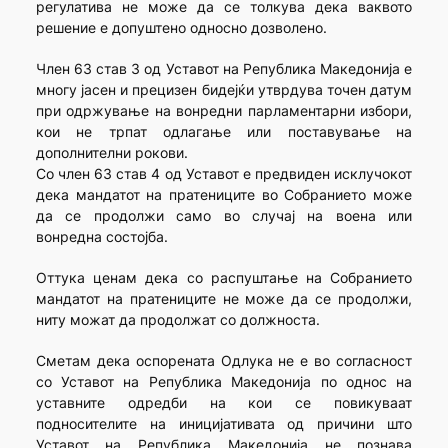
регулатива не може да се толкува дека ваквото
решение е допуштено односно дозволено.
Член 63 став 3 од Уставот на Република Македонија е
многу јасен и прецизен бидејќи утврдува точен датум
при одржување на вонредни парламентарни избори,
кои не трпат одлагање или поставување на
дополнителни рокови.
Со член 63 став 4 од Уставот е предвиден исклучокот
дека мандатот на пратениците во Собранието може
да се продолжи само во случај на воена или
вонредна состојба.
Оттука ценам дека со распуштање на Собранието
мандатот на пратениците не може да се продолжи,
ниту можат да продолжат со должноста.
Сметам дека оспорената Одлука не е во согласност
со Уставот на Република Македонија по однос на
уставните одредби на кои се повикуваат
подносителите на иницијативата од причини што
Уставот на Република Македонија не познава