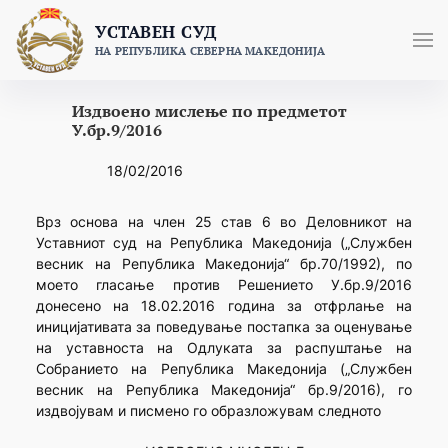
Skip
УСТАВЕН СУД
to
НА РЕПУБЛИКА СЕВЕРНА МАКЕДОНИЈА
content
Издвоено мислење по предметот
У.бр.9/2016
18/02/2016
Врз основа на член 25 став 6 во Деловникот на
Уставниот суд на Република Македонија („Службен
весник на Република Македонија“ бр.70/1992), по
моето гласање против Решението У.бр.9/2016
донесено на 18.02.2016 година за отфрлање на
иницијативата за поведување постапка за оценување
на уставноста на Одлуката за распуштање на
Собранието на Република Македонија („Службен
весник на Република Македонија“ бр.9/2016), го
издвојувам и писмено го образложувам следното