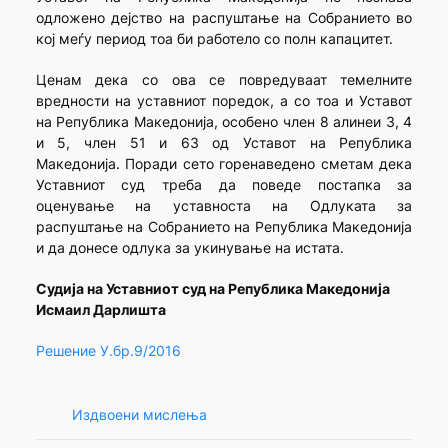
одложено дејство на распуштање на Собранието во
кој меѓу период тоа би работело со полн капацитет.
Ценам дека со ова се повредуваат темелните
вредности на уставниот поредок, а со тоа и Уставот
на Република Македонија, особено член 8 алинеи 3, 4
и 5, член 51 и 63 од Уставот на Република
Македонија. Поради сето горенаведено сметам дека
Уставниот суд треба да поведе постапка за
оценување на уставноста на Одлуката за
распуштање на Собранието на Република Македонија
и да донесе одлука за укинување на истата.
Судија на Уставниот суд на Република Македонија
Исмаил Дарлишта
Решение У.бр.9/2016
Издвоени мислења