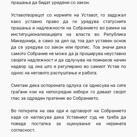
прашања да бидат уредени со закон.
Уставотворецот со нормите на Уставот, го задржал
како уставно право да ги уредува статусните
прашања и надлежности на Собранието во рамки на
институционализацијата на власта во Република
Македонија, а само за дел од тоа дал уставен основ
да се уредува со закон или пропис. Тоа значи дека
самото Собрание не може да ја проширува неуставно
својата надлежност и да одлучува на поинаков начин
надвор од она што е регулирано во самиот Устав по
однос на неговото распуштање и работа.
Сметам дека оспорената одлука се однесува на сите
граѓани кои на непосредни избори го даваат својот
глас за одреден пратеник во Собранието.
Во поткрепа на ова оди и одговорот на Собранието
каде се нагласува дека Уставниот суд не треба да
поведе постапка за оценување на нејзината
согласност.