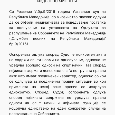
ИЗДВОЕНО МИСЛЕЊЕ
Со Решение У.бр.9/2016 година Уставниот суд на
Република Македонија, со мнозинство гласови одлучи
да се отфрли иницијативата за поведување постапка
за оценување на уставноста на Одлуката за
распуштање на Собранието на Република Македонија
(„Службен весник на Република Македонија“
бр.9/2016).
Оспорената одлука според Судот е конкретен акт и
не содржи општи норми на однесување, односно не
уредува воопшто односи на општ начин. Таа според
нејзината форма и доносител спаѓа во групата правни
акти што имаат поединечен карактер, односно со кои
се одлучува за поединечни правни ситуации во кои
примената на некој општ пропис се исцрпува
еднократно. Според Судот, оспорената одлука
според нејзината содржина не уредува правни
односи на општ начин и нејзината функција се
исцрпува единствено на еден конкретен случај на
распуштање на Собранието.