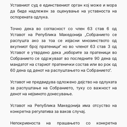
Уставниот суд е единствениот орган кој може и мора
да биде надлежен за оценување на уставноста на
оспорената одлука.
Точно дека во согласност со член 63 став 6 од
Уставот на Република Македонија „Собранието се
распушта ако за тоа се изјасни мнозинството од
вкупниот број пратеници“ но во членот 63 став 3 од
Уставот е утврдено дека „изборите за пратеници во
Собранието се одржуваат во последните 90 дена од
мандатот на стариот пратенички состав или во рок од
60 дена од денот на распуштањето на Собранието“.
Уставот не предвидува одложено дејство на одлуката
за распуштање на Собранието, туку со важност на
денот на нејзиното донесување.
Уставот на Република Македонија има отсуство на
конкретна регулатива за ваков случај.
Непокриеноста на прашањето со конкретна