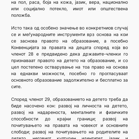
на пол, раса, боја на кожа, јазик, вера, национално
или социјално потекло, имот или општествена
положба.
Исто така од особено значење во конкретниов случај
се и меѓународните инструменти врз основа на кои
се заснова правото на образование, а посебно
Конвенцијата за правата на децата според која во
членот 28 е предвидено дека државите-членки го
признаваат правото на детето на образование, и со
цел постепено остварување на тоа право на основа
на еднакви можности, посебно го прогласуваат
основното образование задолжително и бесплатно за
сите.
Според членот 29, образованието на детето треба да
биде насочено кон: развој на личноста на детето,
развој на надареноста, менталните и физичките
способности до крајни граници; развој на
почитувањето на правата на човекот и основните
слободи; развој на почитувањето на родителите на
детето, неговиот културен идентитет, јазик и