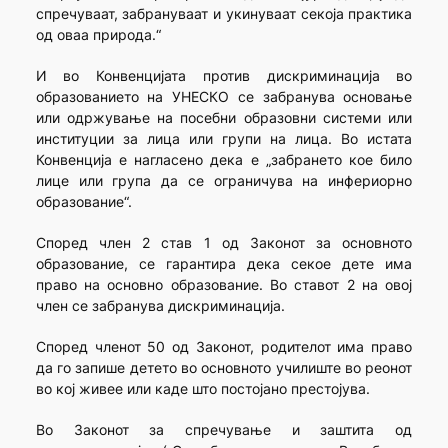
спречуваат, забрануваат и укинуваат секоја практика
од оваа природа.“
И во Конвенцијата против дискриминација во
образованието на УНЕСКО се забранува основање
или одржување на посебни образовни системи или
институции за лица или групи на лица. Во истата
Конвенција е нагласено дека е „забрането кое било
лице или група да се ограничува на инфериорно
образование“.
Според член 2 став 1 од Законот за основното
образование, се гарантира дека секое дете има
право на основно образование. Во ставот 2 на овој
член се забранува дискриминација.
Според членот 50 од Законот, родителот има право
да го запише детето во основното училиште во реонот
во кој живее или каде што постојано престојува.
Во Законот за спречување и заштита од