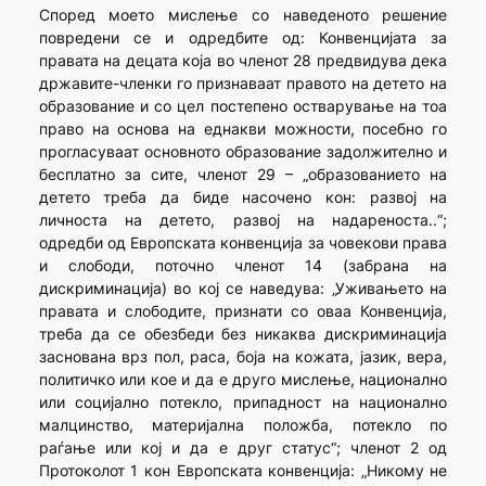
Според моето мислење со наведеното решение
повредени се и одредбите од: Конвенцијата за
правата на децата која во членот 28 предвидува дека
државите-членки го признаваат правото на детето на
образование и со цел постепено остварување на тоа
право на основа на еднакви можности, посебно го
прогласуваат основното образование задолжително и
бесплатно за сите, членот 29 – „образованието на
детето треба да биде насочено кон: развој на
личноста на детето, развој на надареноста..“;
одредби од Европската конвенција за човекови права
и слободи, поточно членот 14 (забрана на
дискриминација) во кој се наведува: „Уживањето на
правата и слободите, признати со оваа Конвенција,
треба да се обезбеди без никаква дискриминација
заснована врз пол, раса, боја на кожата, јазик, вера,
политичко или кое и да е друго мислење, национално
или социјално потекло, припадност на национално
малцинство, материјална положба, потекло по
раѓање или кој и да е друг статус“; членот 2 од
Протоколот 1 кон Европската конвенција: „Никому не