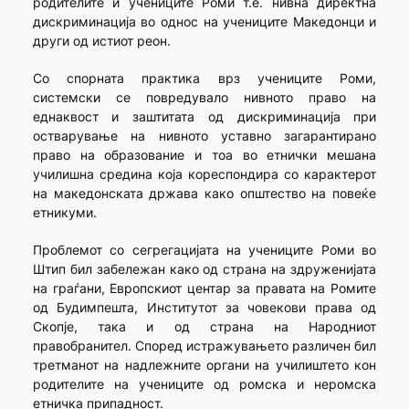
родителите и учениците Роми т.е. нивна директна
дискриминација во однос на учениците Македонци и
други од истиот реон.
Со спорната практика врз учениците Роми,
системски се повредувало нивното право на
еднаквост и заштитата од дискриминација при
остварување на нивното уставно загарантирано
право на образование и тоа во етнички мешана
училишна средина која кореспондира со карактерот
на македонската држава како општество на повеќе
етникуми.
Проблемот со сегрегацијата на учениците Роми во
Штип бил забележан како од страна на здруженијата
на граѓани, Европскиот центар за правата на Ромите
од Будимпешта, Институтот за човекови права од
Скопје, така и од страна на Народниот
правобранител. Според истражувањето различен бил
третманот на надлежните органи на училиштето кон
родителите на учениците од ромска и неромска
етничка припадност.