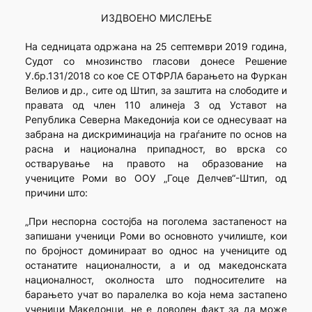
ИЗДВОЕНО МИСЛЕЊЕ
На седницата одржана на 25 септември 2019 година,
Судот со мнозинство гласови донесе Решение
У.бр.131/2018 со кое СЕ ОТФРЛА барањето на Фуркан
Велиов и др., сите од Штип, за заштита на слободите и
правата од член 110 алинеја 3 од Уставот на
Република Северна Македонија кои се однесуваат на
забрана на дискриминација на граѓаните по основ на
расна и национална припадност, во врска со
остварување на правото на образование на
учениците Роми во ООУ „Гоце Делчев“-Штип, од
причини што:
„При неспорна состојба на поголема застапеност на
запишани ученици Роми во основното училиште, кои
по бројност доминираат во однос на учениците од
останатите националности, а и од македонската
националност, околноста што подносителите на
барањето учат во паралелка во која нема застапено
ученици Македонци, не е доволен факт за да може