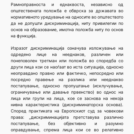
Рамноправноста и еднаквоста, независно од
општествената положба е обврска за државата во
нормативното уредување на односите во општеството
да не допушти дискриминација, ниту привилегии по
основ на образование, имотна положба ниту по основ
на функција.
Изразот дискриминација означува изложување на
одредено лице на нееднаков, различен или
понеповолен третман или положба во споредба со
други лица кои се наоѓаат во иста ситуација, односно
неоправдано правно или фактичко, непосредно или
посредно правење на разлика или нееднакво
постапување, односно пропуштање (исклучување,
ограничување или давање првенство) во однос на
лица или групи на лица, кое се заснова на некоја
нивна карактеристика (дискриминаторска основа).
Според практиката на Европскиот суд за човекови
права: „дискриминацијата претставува различно
постапување, без објективно и разумно
оправдување, спрема лица кои се во релативно