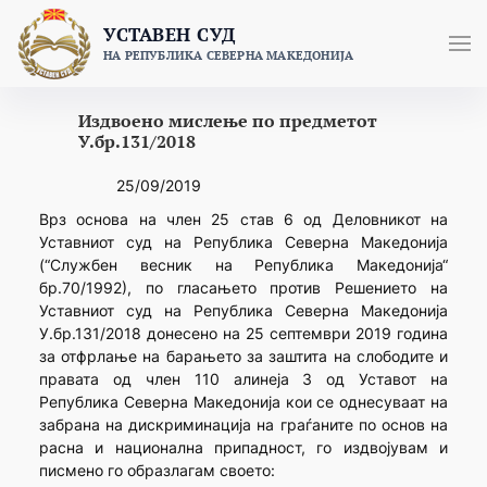
Skip
УСТАВЕН СУД
to
НА РЕПУБЛИКА СЕВЕРНА МАКЕДОНИЈА
content
Издвоено мислење по предметот
У.бр.131/2018
25/09/2019
Врз основа на член 25 став 6 од Деловникот на
Уставниот суд на Република Северна Македонија
(“Службен весник на Република Македонија“
бр.70/1992), по гласањето против Решението на
Уставниот суд на Република Северна Македонија
У.бр.131/2018 донесено на 25 септември 2019 година
за отфрлање на барањето за заштита на слободите и
правата од член 110 алинеја 3 од Уставот на
Република Северна Македонија кои се однесуваат на
забрана на дискриминација на граѓаните по основ на
расна и национална припадност, го издвојувам и
писмено го образлагам своето: