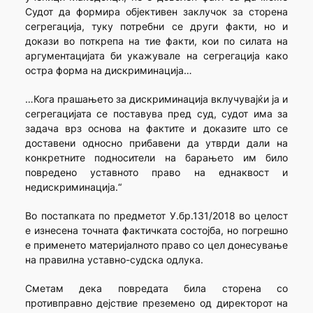
Судот да формира објективен заклучок за сторена
сегрегација, туку потребни се други факти, но и
докази во поткрепа на тие факти, кои по силата на
аргументацијата би укажувале на сегрегација како
остра форма на дискриминација…
…Кога прашањето за дискриминација вклучувајќи ја и
сегрегацијата се поставува пред суд, судот има за
задача врз основа на фактите и доказите што се
доставени односно прибавени да утврди дали на
конкретните подносители на барањето им било
повредено уставното право на еднаквост и
недискриминација.“
Во постапката по предметот У.бр.131/2018 во целост
е изнесена точната фактичката состојба, но погрешно
е применето материјалното право со цел донесување
на правилна уставно-судска одлука.
Сметам дека повредата била сторена со
противправно дејствие преземено од директорот на