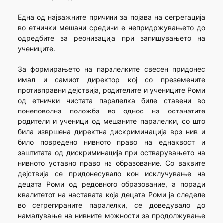
Една од најважните причини за појава на сегрегација
во етнички мешани средини е непридржувањето до
одредбите за реонизација при запишувањето на
учениците.
За формирањето на паралелките свесен придонес
имал и самиот директор кој со преземените
противправни дејствија, родителите и учениците Роми
од етнички чистата паралелка биле ставени во
понеповолна положба во однос на останатите
родители и ученици од мешаните паралелки, со што
била извршена директна дискриминација врз нив и
било повредено нивното право на еднаквост и
заштитата од дискриминација при остварувањето на
нивното уставно право на образование. Со ваквите
дејствија се придонесувало кон исклучување на
децата Роми од редовното образование, а поради
квалитетот на наставата која децата Роми ја следеле
во сегрегираните паралелки, се доведувало до
намалување на нивните можности за продолжување