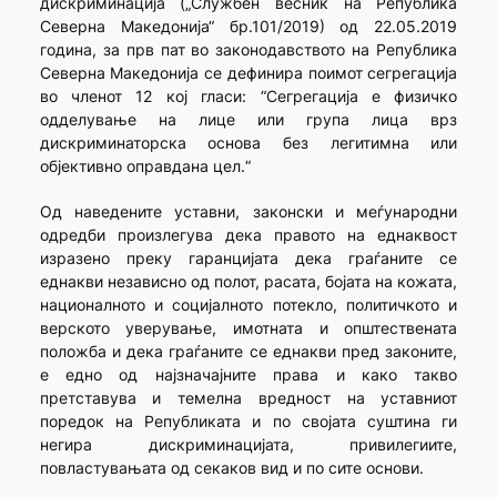
дискриминација („Службен весник на Република
Северна Македонија“ бр.101/2019) од 22.05.2019
година, за прв пат во законодавството на Република
Северна Македонија се дефинира поимот сегрегација
во членот 12 кој гласи: “Сегрегација е физичко
одделување на лице или група лица врз
дискриминаторска основа без легитимна или
објективно оправдана цел.“
Од наведените уставни, законски и меѓународни
одредби произлегува дека правото на еднаквост
изразено преку гаранцијата дека граѓаните се
еднакви независно од полот, расата, бојата на кожата,
националното и социјалното потекло, политичкото и
верското уверување, имотната и општествената
положба и дека граѓаните се еднакви пред законите,
е едно од најзначајните права и како такво
претставува и темелна вредност на уставниот
поредок на Републиката и по својата суштина ги
негира дискриминацијата, привилегиите,
повластувањата од секаков вид и по сите основи.