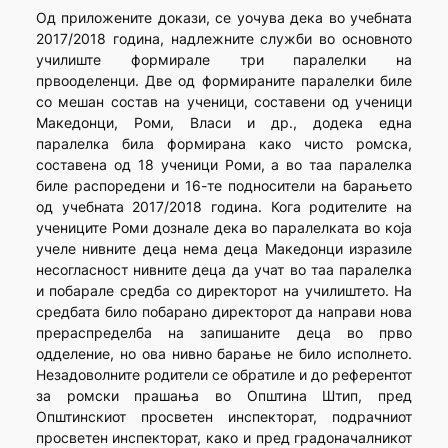
Од приложените докази, се уочува дека во учебната
2017/2018 година, надлежните служби во основното
училиште формирале три паралелки на
првооделенци. Две од формираните паралелки биле
со мешан состав на ученици, составени од ученици
Македонци, Роми, Власи и др., додека една
паралелка била формирана како чисто ромска,
составена од 18 ученици Роми, а во таа паралелка
биле распоредени и 16-те подносители на барањето
од учебната 2017/2018 година. Кога родителите на
учениците Роми дознале дека во паралелката во која
учеле нивните деца нема деца Македонци изразиле
несогласност нивните деца да учат во таа паралелка
и побарале средба со директорот на училиштето. На
средбата било побарано директорот да направи нова
прераспределба на запишаните деца во прво
одделение, но ова нивно барање не било исполнето.
Незадоволните родители се обратиле и до референтот
за ромски прашања во Општина Штип, пред
Општинскиот просветен инспекторат, подрачниот
просветен инспекторат, како и пред градоначалникот