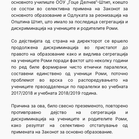
основното училиште ООУ „Гоце Делчев“-Штип, коешто
се состои во селективна примена на Законот за
основното образование и Одлуката за реонизација на
Општина Штип, што имало за последица сегрегација и
дискриминација на учениците и родителите Роми.
Со дејствијата од страна на директорот се вршело
продолжена дискриминација во пристапот до
правото на образование како и видлива сегрегација
на учениците Роми поради фактот што неколку години
по ред биле формирани чисто етнички паралелки,
составени единствено од ученици Роми, поточно
проблемот во врска со распоредувањето на
учениците првоодделенци по паралелки во учебната
2017/2018 и учебната 2018/2019 година.
Причина за ова, било свесно преземеното, повторено
противправно дејство на сегрегација и
дискриминација на учениците и родителите Роми,
како резултат на селективно отстапување од
примената на Законот за основно образование.