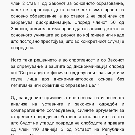
член 2 став 1 од Законот за основното образование,
каде се гарантира дека секое дете има право на
основно образование, а во ставот 2 на овој член се
забранува дискриминација. Според членот 50 од
Законот, родителот има право да го запише детето во
основното училиште во реонот во кој живее или каде
што постојано престојува, што во конкретниот случај е
повредено.
Исто така решението е во спротивност и со Законот
за спречување и заштита од дискриминација според
кој “Сегрегација е физичко одделување на лице или
група лица врз дискриминаторска основа без
легитимна или објективно оправдана цел.“
Од наведените причини, а врз основа на изнесената
анализа на уставните и законски одредби и
компаративните согледувања, силните аргументи за
сторените повреди со Уставот и околностите за тоа
што Судот не утврди повреда на слободите и правата
од член 110 алинеја 3 од Уставот на Република