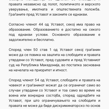
правата независно од полот, политичкото и верското
уверување, имотната и општествената положба.
Граѓаните пред Уставот и законите се еднакви.
Согласно членот 44 од Уставот, секој има право на
образование. Образованието е достапно на секого
под еднакви услови. Основното образование е
задолжително и бесплатно.
Според член 50 став 1 од Уставот секој граѓанин
може да се повика на заштита на слободите и правата
утврдени со Уставот, пред судовите и пред Уставниот
суд на Република Македонија, во постапка заснована
на начелата на приоритет и итност.
Според членот 54 од Уставот, слободите и правата на
човекот и граѓанинот можат да се ограничат само во
случаи утврдени со Уставот и тоа само во време на
воена или вонредна состојба, според одредбите на
Уставот, при што ограничувањето на слободите и
правата не може да биде дискриминаторско по основ