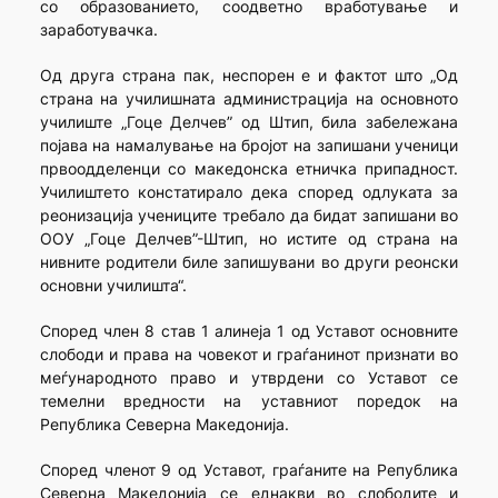
со образованието, соодветно вработување и
заработувачка.
Од друга страна пак, неспорен е и фактот што „Од
страна на училишната администрација на основното
училиште „Гоце Делчев” од Штип, била забележана
појава на намалување на бројот на запишани ученици
првоодделенци со македонска етничка припадност.
Училиштето констатирало дека според одлуката за
реонизација учениците требало да бидат запишани во
ООУ „Гоце Делчев”-Штип, но истите од страна на
нивните родители биле запишувани во други реонски
основни училишта“.
Според член 8 став 1 алинеја 1 од Уставот основните
слободи и права на човекот и граѓанинот признати во
меѓународното право и утврдени со Уставот се
темелни вредности на уставниот поредок на
Република Северна Македонија.
Според членот 9 од Уставот, граѓаните на Република
Северна Македонија се еднакви во слободите и