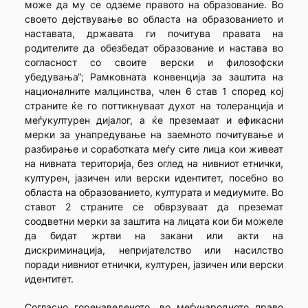
може да му се одземе правото на образование. Во
своето дејствување во областа на образованието и
наставата, државата ги почитува правата на
родителите да обезбедат образование и настава во
согласност со своите верски и филозофски
убедувања“; Рамковната конвенција за заштита на
националните малцинства, член 6 став 1 според кој
страните ќе го поттикнуваат духот на толеранција и
меѓукултурен дијалог, а ќе преземаат и ефикасни
мерки за унапредување на заемното почитување и
разбирање и соработката меѓу сите лица кои живеат
на нивната територија, без оглед на нивниот етнички,
културен, јазичен или верски идентитет, посебно во
областа на образованието, културата и медиумите. Во
ставот 2 страните се обврзуваат да преземат
соодветни мерки за заштита на лицата кои би можеле
да бидат жртви на закани или акти на
дискриминација, непријателство или насилство
поради нивниот етнички, културен, јазичен или верски
идентитет.
Согласно горенаведеното, во меѓународното право