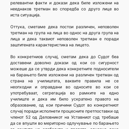
релевантни факти и докази дека биле изложени на
нееднаков третман во споредба со друго лице во
иста ситуација.
Оттука, сметаме дека постои различен, неповолен
третман на група на лица во однос на друга група на
лица и дека таквиот неповолен третман е поради
заштитената карактеристика на лицето.
Во конкретниов случај, сметам дека до Судот беа
доставени доволно докази од кои со сигурност
можеше да се утврди дека конкретните подносители
на барањето биле изложени на различен третман од
страна на училиштата, ваквите правила не се
неопходни и оправдани во односите во кои се
употребуваат, сегрегација во рамките на едно
училиште и дека им било ускратено правото на
образование, од кои причини Судот во конкретниот
случај поради исполнети процесните претпоставки од
членот 52 од Деловникот на Уставниот суд требаше
да се впушти во мериторно одлучување по барањето