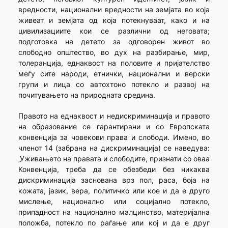
вредности, национални вредности на земјата во која
живеат и земјата од која потекнуваат, како и на
цивилизациите кои се различни од неговата;
подготовка на детето за одговорен живот во
слободно општество, во дух на разбирање, мир,
толеранција, еднаквост на половите и пријателство
меѓу сите народи, етнички, национални и верски
групи и лица со автохтоно потекло и развој на
почитувањето на природната средина.
Правото на еднаквост и недискриминација и правото
на образование се гарантирани и со Европската
конвенција за човекови права и слободи. Имено, во
членот 14 (забрана на дискриминација) се наведува:
„Уживањето на правата и слободите, признати со оваа
Конвенција, треба да се обезбеди без никаква
дискриминација заснована врз пол, раса, боја на
кожата, јазик, вера, политичко или кое и да е друго
мислење, национално или социјално потекло,
припадност на национално малцинство, материјална
положба, потекло по раѓање или кој и да е друг