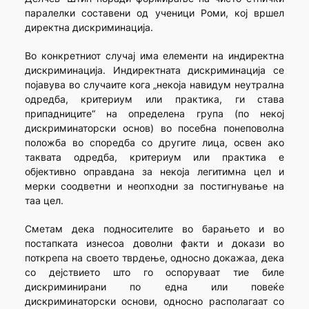
паралелки составени од ученици Роми, кој вршел
директна дискриминација.
Во конкретниот случај има елементи на индиректна
дискриминација. Индиректната дискриминација се
појавува во случаите кога „некоја навидум неутрална
одредба, критериум или практика, ги става
припадниците“ на определена група (по некој
дискриминаторски основ) во посебна понепо­волна
положба во споредба со другите лица, освен ако
таквата одредба, критериум или практика е
објективно оправдана за некоја легитимна цел и
мерки соодветни и неопходни за постигнување на
таа цел.
Сметам дека подносителите во барањето и во
постапката изнесоа доволни факти и докази во
поткрепа на своето тврдење, односно докажаа, дека
со дејствието што го оспоруваат тие биле
дискриминирани по една или повеќе
дискриминаторски основи, односно располагаат со