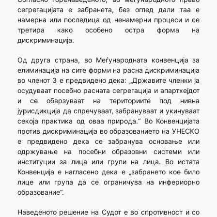
сегрегацијата е забранета, без оглед дали таа е
намерна или последица од ненамерни процеси и се
третира како особено остра форма на
дискриминација.
Од друга страна, во Меѓународната конвенција за
елиминација на сите форми на расна дискриминација
во членот 3 е предвидено дека: „Државите членки ја
осудуваат посебно расната сегрегација и апартхејдот
и се обврзуваат на териториите под нивна
јурисдикција да спречуваат, забрануваат и укинуваат
секоја практика од оваа природа.“ Во Конвенцијата
против дискриминација во образованието на УНЕСКО
е предвидено дека се забранува основање или
одржување на посебни образовни системи или
институции за лица или групи на лица. Во истата
Конвенција е нагласено дека е „забрането кое било
лице или група да се ограничува на инфериорно
образование“.
Наведеното решение на Судот е во спротивност и со