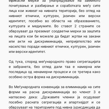
ефикасни мерки за унапредување на заемното
почитување и разбирање и соработката меѓу сите
лица кои живеат на нивната територија, без оглед на
нивниот етнички, културен, јазичен или верски
идентитет, посебно во областа на образованието,
културата и медиумите. Во ставот 2 страните се
обврзуваат да преземат соодветни мерки за заштита
на лицата кои би можеле да бидат жртви на закани
или акти на дискриминација, непријателство или
насилство поради нивниот етнички, културен, јазичен
или верски идентитет.
Од тука, според меѓународното право сегрегацијата
е забранета, без оглед дали таа е намерна или
последица од ненамерни процеси и се третира како
особено остра форма на дискриминација.
Во Меѓународната конвенција за елиминација на сите
форми на расна дискриминација во членот 3 е
нагласено дека: „Државите членки ја осудуваат
посебно расната сегрегација и апартхејдот и се
обврзуваат на териториите под нивна јурисдикција да