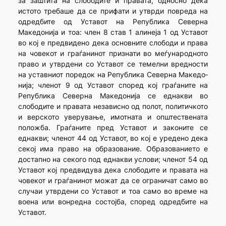
за заштита на слободите и правата, односно дека
истото требаше да се прифати и утврди повреда на
одредбите од Уставот на Република Северна
Македонија и тоа: член 8 став 1 алинеја 1 од Уставот
во кој е предвидено дека основните слободи и права
на човекот и граѓанинот признати во меѓународното
право и утврдени со Уставот се темелни вредности
на уставниот поредок на Република Северна Македо­
нија; членот 9 од Уставот според кој граѓаните на
Република Северна Македонија се еднакви во
слободите и правата независно од полот, политичкото
и верското уверување, имотната и општествената
положба. Граѓаните пред Уставот и законите се
еднакви; членот 44 од Уставот, во кој е уредено дека
секој има право на образование. Образованието е
достапно на секого под еднакви услови; членот 54 од
Уставот кој предвидува дека слободите и правата на
човекот и граѓанинот можат да се ограничат само во
случаи утврдени со Уставот и тоа само во време на
воена или вонредна состојба, според одредбите на
Уставот.