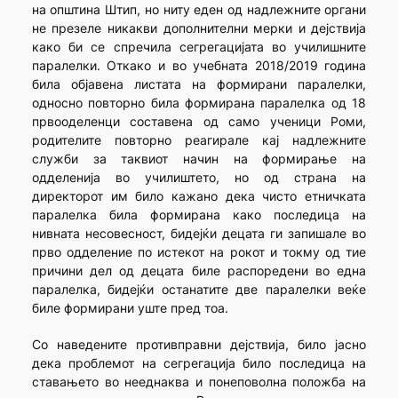
на општина Штип, но ниту еден од надлежните органи
не презеле никакви дополнителни мерки и дејствија
како би се спречила сегрегацијата во училишните
паралелки. Откако и во учебната 2018/2019 година
била објавена листата на формирани паралелки,
односно повторно била формирана паралелка од 18
првооделенци составена од само ученици Роми,
родителите повторно реагирале кај надлежните
служби за таквиот начин на формирање на
одделенија во училиштето, но од страна на
директорот им било кажано дека чисто етничката
паралелка била формирана како последица на
нивната несовесност, бидејќи децата ги запишале во
прво одделение по истекот на рокот и токму од тие
причини дел од децата биле распоредени во една
паралелка, бидејќи останатите две паралелки веќе
биле формирани уште пред тоа.
Со наведените противправни дејствија, било јасно
дека проблемот на сегрегација било последица на
ставањето во нееднаква и понеповолна положба на