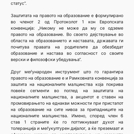
статус“.
Заштитата на правото на образование е формулирано
во членот 2 од Протоколот 1 кон Европската
конвенција: „Никому не може да му се одземе
правото на образование. Во своето дејствување во
областа на образованието и наставата, државата ги
почитува правата на родителите да обезбедат
образование и настава во согласност со своите
верски и филозофски убедувања“.
Друг меѓународен инструмент што го гарантира
правото на образование е и Рамковната конвенција за
заштита на националните малцинства која покрива
повеќе сегменти во поглед на заштитата на
националните малцинства, а акцентот е ставен на
промовирањето на еднакви можности при пристапот
на образование на сите нивоа за припадниците на
националните малцинства. Имено, според член 6
став 1 страните ќе го поттикнуваат духот на
толеранција и меѓукултурен дијалог, а ќе преземаат и