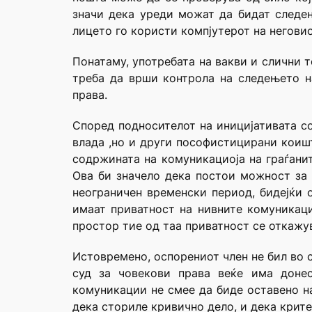
значи дека уреди можат да бидат следен
лицето го користи компјутерот на неговио
Понатаму, употребата на вакви и слични 
треба да врши контрола на следењето н
права.
Според подносителот на иницијативата с
влада ,но и други пософистицирани коишт
содржината на комуникациоја на граѓанит
Ова би значело дека постои можност за 
неограничен временски период, бидејќи 
имаат приватност на нивните комуникаци
простор тие од таа приватност се откажув
Истовремено, оспорениот член не бил во с
суд за човекови права веќе има донес
комуникации не смее да биде оставено на
дека сториле кривично дело, и дека крит