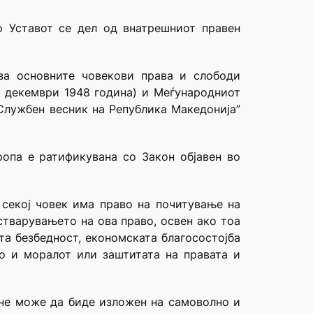
о Уставот се дел од внатрешниот правен
за основните човекови права и слободи
0 декември 1948 година) и Меѓународниот
“Службен весник на Република Македонија”
ропа е ратификувана со Закон објавен во
 секој човек има право на почитување на
стварувањето на ова право, освен ако тоа
та безбедност, економската благосостојба
то и моралот или заштитата на правата и
ј не може да биде изложен на самоволно и