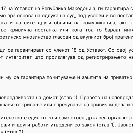
 17 на Уставот на Република Македонија, ги гарантира
мо врз основа на одлука на суд, под услови и во поста
ата и на сите други облици на комуникација, ако 
ње кривична постапка или кога тоа го бараат инт
третинско мнозинство гласови од вкупниот број пратен
ци се гарантираат со членот 18 од Уставот. Со овој ус
от интегритет што произлегува од регистрирањето н
нин му се гарантира почитување и заштита на приватно
еповредливоста на домот (став 1). Правото на неповре
ашање откривање или спречување на кривични дела или 
нителство е единствен и самостоен државен орган кој 
врши и други работи утврдени со закон (став 1). Јавн
н (став 2).