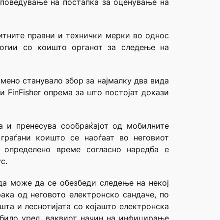
 поведување на постапка за оценување на
итните правни и технички мерки во однос
логии со коишто органот за следење на
мено станувало збор за најмалку два вида
 FinFisher опрема за што постојат докази
а и пренесува сообраќајот од мобилните
граѓани коишто се наоѓаат во неговиот
 определено време согласно наредба е
с.
 да може да се обезбеди следење на некој
ака од неговото електронско сандаче, по
шта и леснотијата со којашто електронска
 било уред, ваквиот начин на инфицирање