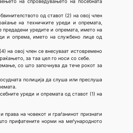
раењето на спроведувањето на посебната
бвинителството од ставот (2) на овој член
раќање на техничките уреди и опремата,
се предадени уредите и опремата, името на
еди и опрема, името на службено лице од
4) на овој член се внесуваат истовремено
аќањето, за таа цел го носи со себе.
земање, со што започнува да тече рокот за
восудната полиција да слуша или преслуша
ремата.
себните уреди и опремата од ставот (1) на
 и права на човекот и граѓанинот признати
пшто прифатените норми на меѓународното