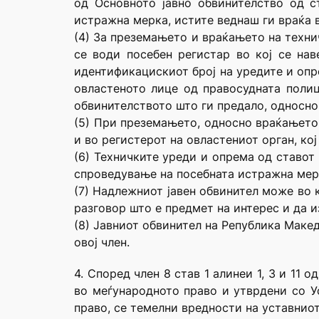
од Основното јавно обвинителство од с
истражна мерка, истите веднаш ги враќа 
(4) За преземањето и враќањето на технич
се води посебен регистар во кој се на
идентификацискиот број на уредите и опре
овластеното лице од правосудната полиц
обвинителството што ги предало, односно
(5) При преземањето, односно враќањето 
и во регистерот на овластениот орган, ко
(6) Техничките уреди и опрема од ставот 
спроведување на посебната истражна мер
(7) Надлежниот јавен обвинител може во 
разговор што е предмет на интерес и да 
(8) Јавниот обвинител на Република Макед
овој член.
4. Според член 8 став 1 алинеи 1, 3 и 11
во меѓународното право и утврдени со У
право, се темелни вредности на уставнио