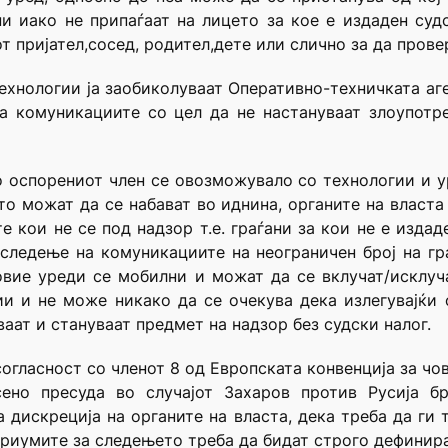
и иако не припаѓаат на лицето за кое е издаден суд
т пријател,сосед, родител,дете или слично за да пров
технологии ја заобиколуваат Оперативно-техничката аг
а комуникациите со цел да не настануваат злоупотр
о оспорениот член се овозможувало со технологии и у
о можат да се набават во иднина, органите на власта
е кои не се под надзор т.е. граѓани за кои не е изда
следење на комуникациите на неограничен број на гр
овие уреди се мобилни и можат да се вклучат/исклуча
и и не може никако да се очекува дека излегувајќи 
аат и стануваат предмет на надзор без судски налог.
огласност со членот 8 од Европската конвенција за чов
ено пресуда во случајот Захаров против Русија бр
 дискреција на органите на власта, дека треба да ги
ериумите за следењето треба да бидат строго дефинир