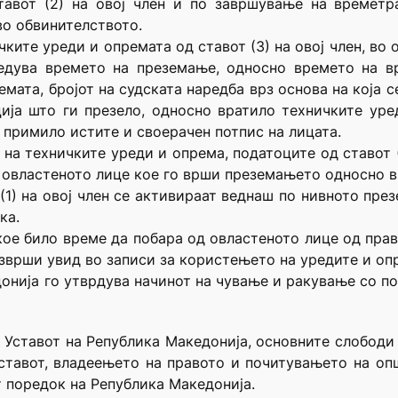
тавот (2) на овој член и по завршување на времет
во обвинителството.
ките уреди и опремата од ставот (3) на овој член, во о
ведува времето на преземање, односно времето на в
мата, бројот на судската наредба врз основа на која 
ија што ги презело, односно вратило техничките ур
 примило истите и своерачен потпис на лицата.
на техничките уреди и опрема, податоците од ставот (
ј овластеното лице кое го врши преземањето односно вр
(1) на овој член се активираат веднаш по нивното пре
ка.
кое било време да побара од овластеното лице од пра
изврши увид во записи за користењето на уредите и оп
онија го утврдува начинот на чување и ракување со по
 од Уставот на Република Македонија, основните слободи
ставот, владеењето на правото и почитувањето на о
т поредок на Република Македонија.