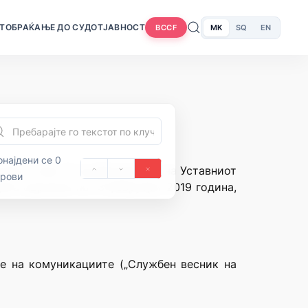
Т
ОБРАЌАЊЕ ДО СУДОТ
ЈАВНОСТ
MK
SQ
EN
BCCF
најдени се 0
нија и член 71 од Деловникот на Уставниот
орови
цата одржана на 13 февруари 2019 година,
е на комуникациите („Службен весник на