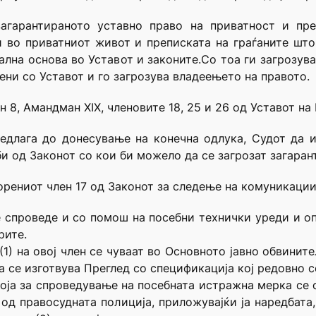
загарантираното уставно право на приватност и пр
во приватниот живот и преписката на граѓаните што
еална основа во Уставот и законите.Со тоа ги загрозув
ени со Уставот и го загрозува владеењето на правото.
 8, Амандман XIX, членовите 18, 25 и 26 од Уставот на
едлага до донесување на конечна одлука, Судот да 
и од Законот со кои би можело да се загрозат загаран
орениот член 17 од Законот за следење на комуникации
е спроведе и со помош на посебни технички уреди и 
рите.
(1) на овој член се чуваат во Основното јавно обвини
а се изготвува Преглед со спецификација кој редовно 
која за спроведување на посебната истражна мерка се
е од правосудната полиција, приложувајќи ја наредбат