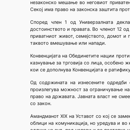
незаконско мешање во неговиот приватен 
Секој има право на законска заштита про
Според член 1 од Универзалната декла
достоинството и правата. Во членот 12 о
приватниот живот, семејството, домот и п
таквото вмешување или напади.
Конвенцијата на Обединетите нации проти
казнување за трговија со лица, особено 
кои се дополнува Конвенцијата е ратифику
Од содржината на изнесените одредби 
произлегува можност за ограничување на 
право на државата. Јавната власт не сме
со закон.
Амандманот XIX на Уставот со кој се заме
облици на комуникација, но уредува и во 