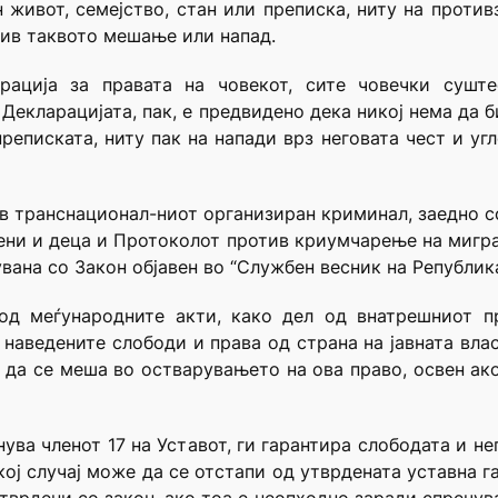
живот, семејство, стан или преписка, ниту на противз
тив таквото мешање или напад.
рација за правата на човекот, сите човечки сушт
д Декларацијата, пак, е предвидено дека никој нема да
реписката, ниту пак на напади врз неговата чест и уг
в транснационал-ниот организиран криминал, заедно с
жени и деца и Протоколот против криумчарење на мигран
вана со Закон објавен во “Службен весник на Републик
од меѓународните акти, како дел од внатрешниот пр
наведените слободи и права од страна на јавната вла
е да се меша во остварувањето на ова право, освен ак
нува членот 17 на Уставот, ги гарантира слободата и н
кој случај може да се отстапи од утврдената уставна г