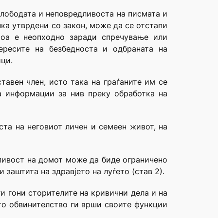
 слободата и неповредливоста на писмата и
пка утврдени со закон, може да се отстапи
тоа е неопходно заради спречување или
ересите на безбедноста и одбраната на
ици.
тавен член, исто така на граѓаните им се
а информации за нив преку обработка на
ста на неговиот личен и семеен живот, на
дливост на домот може да биде ограничено
заштита на здравјето на луѓето (став 2).
ги гони сторителите на кривични дела и на
ото обвинителство ги врши своите функции