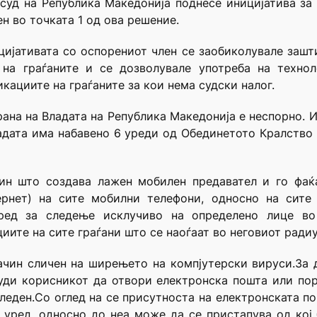
 суд на Република Македонија поднесе иницијатива за
ен во точката 1 од ова решение.
цијативата со оспорениот член се заобиколувале зашт
 на граѓаните и се дозволувале употреба на техно
ациите на граѓаните за кои нема судски налог.
рана на Владата на Република Македонија е неспорно. И
ладата има набавено 6 уреди од Обединетото Кралство и
ачин што создава лажен мобилен предавател и го фаќ
ернет) на сите мобилни телефони, односно на сите 
уред за следење исклучиво на определено лице во
ите на сите граѓани што се наоѓаат во неговиот радиу
начин сличен на ширењето на компјутерски вируси.За
уди корисникот да отвори електронска пошта или пор
леден.Со оглед на се присутноста на електронската по
 уред, односно до неа може да се пристапува од кој