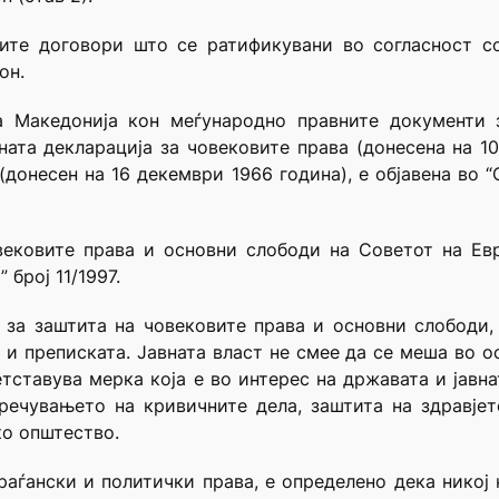
ните договори што се ратификувани во согласност с
он.
а Македонија кон меѓународно правните документи 
ната декларација за човековите права (донесена на 1
 (донесен на 16 декември 1966 година), е објавена во 
вековите права и основни слободи на Советот на Ев
број 11/1997.
 за заштита на човековите права и основни слободи,
 и преписката. Јавната власт не смее да се меша во о
тставува мерка која е во интерес на државата и јавна
пречувањето на кривичните дела, заштита на здравје
ко општество.
раѓански и политички права, е определено дека нико