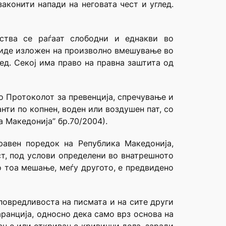
аконити напади на неговата чест и углед.
ества се раѓаат слободни и еднакви во
 биде изложен на произволно вмешување во
лед. Секој има право на правна заштита од
о Протоколот за превенција, спречување и
ти по копнен, воден или воздушен пат, со
а Македонија” бр.70/2004).
авен поредок на Република Македонија,
ст, под услови определени во внатрешното
о тоа мешање, меѓу другото, е предвидено
еповредливоста на писмата и на сите други
аранција, односно дека само врз основа на