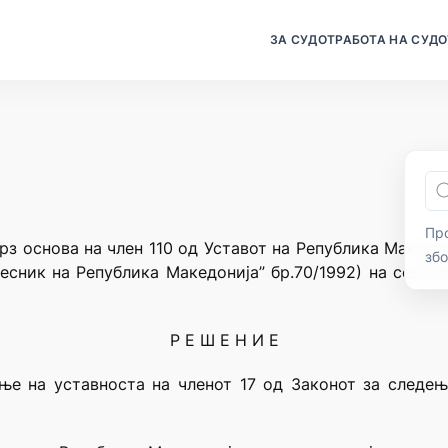
ЗА СУДОТ
РАБОТА НА СУДО
Про
рз основа на член 110 од Уставот на Република Македо
зб
есник на Република Македонија” бр.70/1992) на седни
Р Е Ш Е Н И Е
ње на уставностa на членот 17 од Законот за следењ