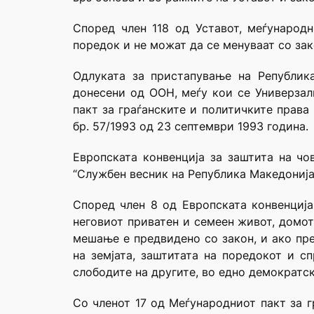
Според член 118 од Уставот, меѓународ
поредок и не можат да се менуваат со зак
Одлуката за пристапување на Републик
донесени од ООН, меѓу кои се Универзал
пакт за граѓанските и политичките права
бр. 57/1993 од 23 септември 1993 година.
Европската конвенција за заштита на чо
“Службен весник на Република Македонија” 
Според член 8 од Европската конвенција
неговиот приватен и семеен живот, домот
мешање е предвидено со закон, и ако пре
на земјата, заштитата на поредокот и с
слободите на другите, во едно демократс
Со членот 17 од Меѓународниот пакт за г