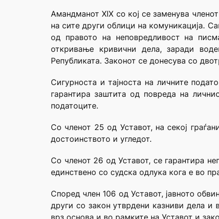
Амандманот XIX со кој се заменува членот
на сите други облици на комуникација. Са
од правото на неповредливост на писм
откривање кривични дела, заради воде
Републиката. Законот се донесува со дво
Сигурноста и тајноста на личните подато
гарантира заштита од повреда на лични
податоците.
Со членот 25 од Уставот, на секој граѓа
достоинството и угледот.
Со членот 26 од Уставот, се гарантира н
единствено со судска одлука кога е во пр
Според член 106 од Уставот, јавното обви
други со закон утврдени казниви дела и 
врз основа и во рамките на Уставот и зако