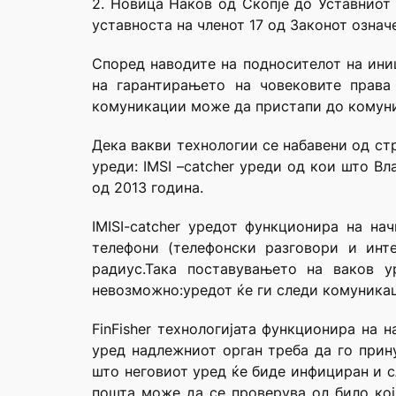
2. Новица Наков од Скопје до Уставниот
уставноста на членот 17 од Законот означ
Според наводите на подносителот на ини
на гарантирањето на човековите права
комуникации може да пристапи до комуник
Дека вакви технологии се набавени од ст
уреди: IMSI –catcher уреди од кои што В
од 2013 година.
IMISI-catcher уредот функционира на н
телефони (телефонски разговори и инт
радиус.Така поставувањето на ваков 
невозможно:уредот ќе ги следи комуникаци
FinFisher технологијата функционира на 
уред надлежниот орган треба да го прин
што неговиот уред ќе биде инфициран и с
пошта може да се проверува од било кој