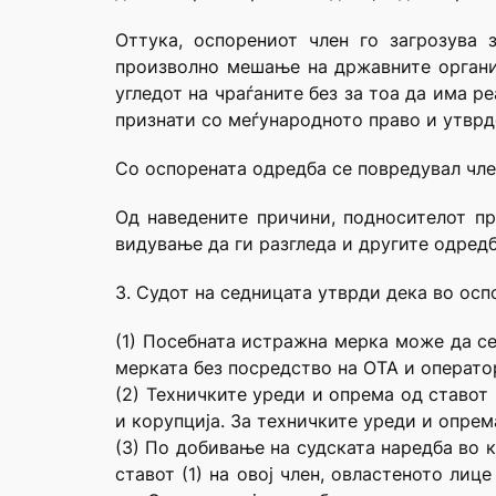
Оттука, оспорениот член го загрозува 
произволно мешање на државните органи 
угледот на чраѓаните без за тоа да има р
признати со меѓународното право и утврд
Со оспорената одредба се повредувал член
Од наведените причини, подносителот пр
видување да ги разгледа и другите одредб
3. Судот на седницата утврди дека во осп
(1) Посебната истражна мерка може да с
мерката без посредство на ОТА и операто
(2) Техничките уреди и опрема од ставот 
и корупција. За техничките уреди и опрем
(3) По добивање на судската наредба во 
ставот (1) на овој член, овластеното лиц