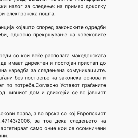
ски налог за следење: на пример доколку
ери електронска пошта.
енција којашто според законските одредби
еби, односно прекршување на човековите
реди со кои веќе располага македонската
 да имаат директен и постојан пристап до
дена наредба за следењена комуникациите.
аѓани без постоење на законска основа и
т по потреба.Согласно Уставот граѓаните
од нивниот дом и движејќи се во јавниот
екови права, а во врска со кој Европскиот
.47143/2006, за тоа дека следењето на
 таргетираат само оние кои се осомничени
ани.