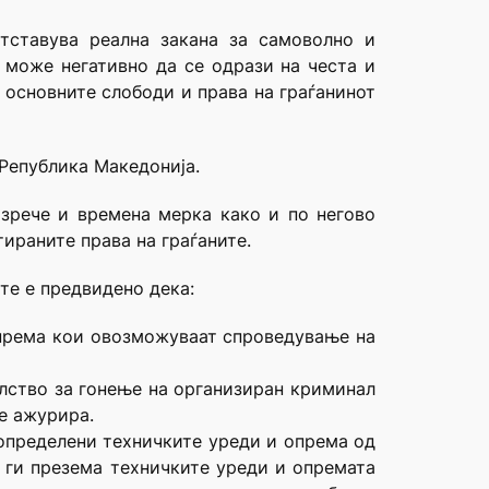
етставува реална закана за самоволно и
 може негативно да се одрази на честа и
а основните слободи и права на граѓанинот
 Република Македонија.
изрече и времена мерка како и по негово
тираните права на граѓаните.
те е предвидено дека:
опрема кои овозможуваат спроведување на
телство за гонење на организиран криминал
се ажурира.
 определени техничките уреди и опрема од
а, ги презема техничките уреди и опремата