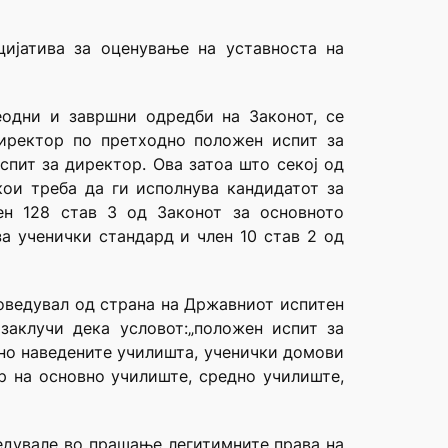
цијатива за оценување на уставноста на
реодни и завршни одредби на Законот, се
директор по претходно положен испит за
спит за директор. Ова затоа што секој од
кои треба да ги исполнува кандидатот за
ен 128 став 3 од Законот за основното
за ученички стандард и член 10 став 2 од
роведувал од страна на Државниот испитен
заклучи дека условот:„положен испит за
дно наведените училишта, ученички домови
р на основно училиште, средно училиште,
ведувале во прашање легитимните права на