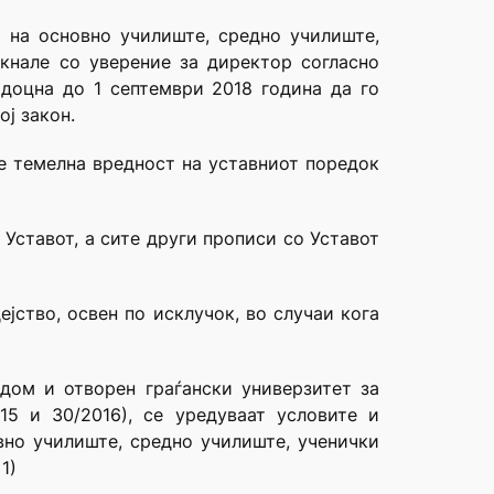
р на основно училиште, средно училиште,
кнале со уверение за директор согласно
јдоцна до 1 септември 2018 година да го
ј закон.
 е темелна вредност на уставниот поредок
 Уставот, а сите други прописи со Уставот
јство, освен по исклучок, во случаи кога
дом и отворен граѓански универзитет за
15 и 30/2016), се уредуваат условите и
вно училиште, средно училиште, ученички
1)