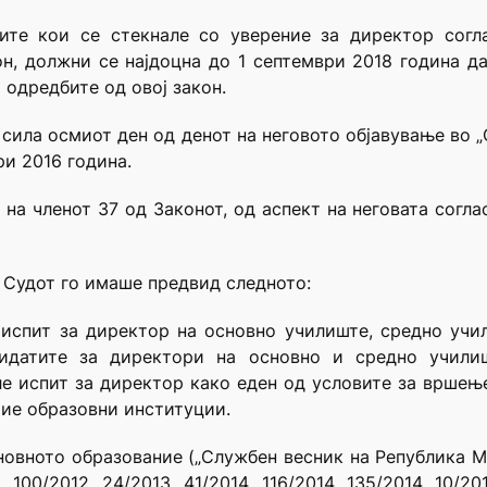
тите кои се стекнале со уверение за директор согл
н, должни се најдоцна до 1 септември 2018 година д
 одредбите од овој закон.
о сила осмиот ден од денот на неговото објавување во 
ри 2016 година.
на членот 37 од Законот, од аспект на неговата согласн
, Судот го имаше предвид следното:
испит за директор на основно училиште, средно учи
идатите за директори на основно и средно учили
е испит за директор како еден од условите за вршење
тие образовни институции.
сновното образование („Службен весник на Република Мак
2, 100/2012, 24/2013, 41/2014, 116/2014, 135/2014, 10/2