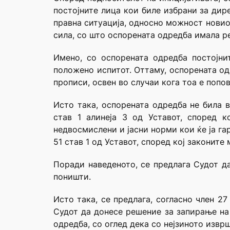
постојните лица кои биле избрани за дир
правна ситуација, односно можност новио
сила, со што оспорената одредба имала р
Имено, со оспорената одредба постојни
положено испитот. Оттаму, оспорената од
прописи, освен во случаи кога тоа е попов
Исто така, оспорената одредба не била 
став 1 алинеја 3 од Уставот, според 
недвосмислени и јасни норми кои ќе ја га
51 став 1 од Уставот, според кој законите
Поради наведеното, се предлага Судот да
поништи.
Исто така, се предлага, согласно член 2
Судот да донесе решение за запирање на
одредба, со оглед дека со нејзиното изв