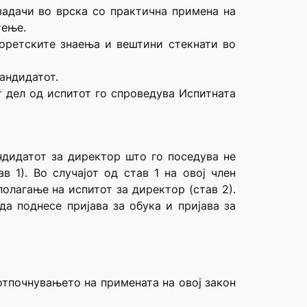
задачи во врска со практична примена на
тење.
еоретските знаења и вештини стекнати во
андидатот.
т дел од испитот го спроведува Испитната
ндидатот за директор што го поседува не
 1). Во случајот од став 1 на овој член
олагање на испитот за директор (став 2).
а поднесе пријава за обука и пријава за
отпочнувањето на примената на овој закон