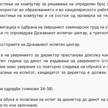
истење на компјутер за решавање на определен број 
 користат во образованието и во канцелариското рабо
ристење на компјутер и се состои од проверка на т
ентација и одбрана на завршниот семинарски труд на к
и го спроведува Државниот испитен центар, а третио
росториите на Државниот испитен центар.
а на уверението за директор престанува доколку ка
ет години од денот на издавање на уверението (став
ие ново уверение со повторно следење на обуката и п
агање на испитот, кандидатот за директор е должен д
ни одредби (членови 34-38).
за обука и полагање на испит за директор до денот на 
е по кои започнале.