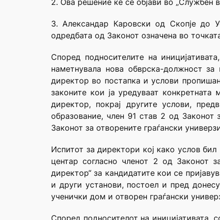
2. Ова решение ќе се објави во „Службен 
3. Александар Каровски од Скопје до У
одредбата од Законот означена во точката
Според подносителите на иницијативата,
наметнувала нова обврска-должност за 
директор во постапка и услови пропишани
законите кои ја уредуваат конкретната 
директор, покрај другите услови, пре
образование, член 91 став 2 од Законот 
Законот за отворените граѓански универз
Испитот за директори кој како услов бил
центар согласно членот 2 од Законот з
директор“ за кандидатите кои се пријаву
и други установи, постоел и пред донес
ученички дом и отворен граѓански универ
Според подносителот на иницијативата, с