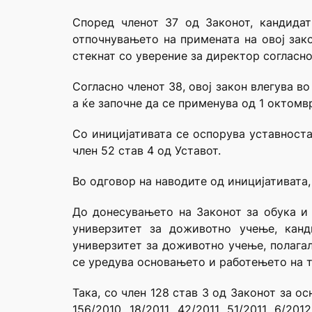
Според членот 37 од Законот, кандида
отпочнувањето на примената на овој зако
стекнат со уверение за директор согласно
Согласно членот 38, овој закон влегува в
а ќе започне да се применува од 1 октомв
Со иницијативата се оспорува уставноста 
член 52 став 4 од Уставот.
Во одговор на наводите од иницијативата
До донесувањето на Законот за обука и 
универзитет за доживотно учење, канд
универзитет за доживотно учење, полагал
се уредува основањето и работењето на 
Така, со член 128 став 3 од Законот за о
156/2010, 18/2011, 42/2011, 51/2011, 6/201