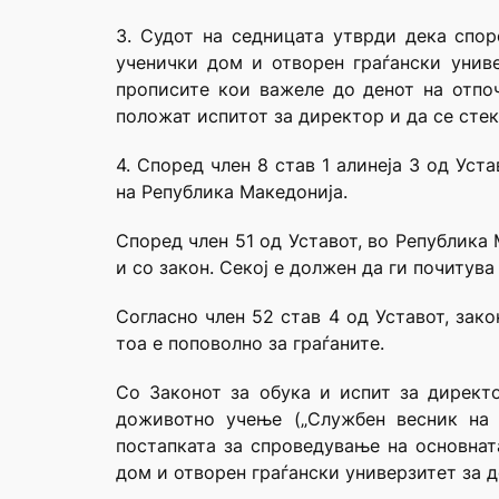
3. Судот на седницата утврди дека спор
ученички дом и отворен граѓански унив
прописите кои важеле до денот на отпоч
положат испитот за директор и да се стек
4. Според член 8 став 1 алинеја 3 од Ус
на Република Македонија.
Според член 51 од Уставот, во Република 
и со закон. Секој е должен да ги почитува
Согласно член 52 став 4 од Уставот, зак
тоа е поповолно за граѓаните.
Со Законот за обука и испит за директ
доживотно учење („Службен весник на Р
постапката за спроведување на основнат
дом и отворен граѓански универзитет за д