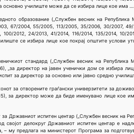
на основно училиште може да се избира лице кое има …
дното образование („Службен весник на Република Ма
03, 67/2004, 55/2005, 113/2005, 35/2006, 30/2007, 49/
2, 100/2012, 24/2013, 41/2014, 116/2014, 135/2014, 10/2
училиште се избира лице кое покрај општите услови у
ничкиот стандард („Службен весник на Република Мак
0/16), „за директор на јавен ученички дом се избира л
испит за директор за основно или јавно средно училиш
аконот за отворените граѓански универзитети за дожив
2015), за директор може да биде именувано лице кое и
т за Државниот испитен центар („Службен весник на Реп
 од својот делокруг Државниот испитен центар е надл
, – му предлага на министерот Програма за подготву