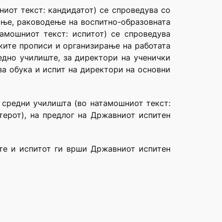
ниот текст: кандидатот) се спроведува со
ање, раководење на воспитно-образовната
амошниот текст: испитот) се спроведува
ските прописи и организирање на работата
редно училиште, за директори на ученички
за обука и испит на директори на основни
и средни училишта (во натамошниот текст:
терот), на предлог на Државниот испитен
ите и испитот ги врши Државниот испитен