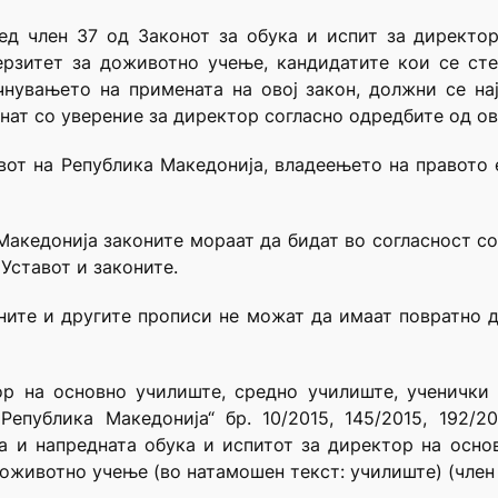
ед член 37 од Законот за обука и испит за директо
ерзитет за доживотно учење, кандидатите кои се сте
нувањето на примената на овој закон, должни се на
нат со уверение за директор согласно одредбите од ово
тавот на Република Македонија, владеењето на правото
Македонија законите мораат да бидат во согласност со
 Уставот и законите.
оните и другите прописи не можат да имаат повратно де
ор на основно училиште, средно училиште, ученички 
епублика Македонија“ бр. 10/2015, 145/2015, 192/20
а и напредната обука и испитот за директор на осно
оживотно учење (во натамошен текст: училиште) (член 