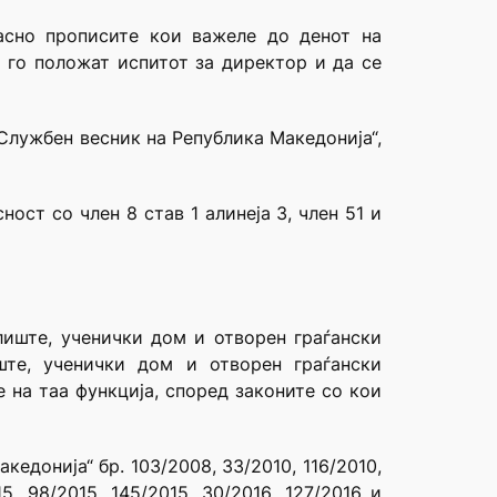
асно прописите кои важеле до денот на
а го положат испитот за директор и да се
„Службен весник на Република Македонија“,
ост со член 8 став 1 алинеја 3, член 51 и
лиште, ученички дом и отворен граѓански
ште, ученички дом и отворен граѓански
 на таа функција, според законите со кои
едонија“ бр. 103/2008, 33/2010, 116/2010,
015, 98/2015, 145/2015, 30/2016, 127/2016 и