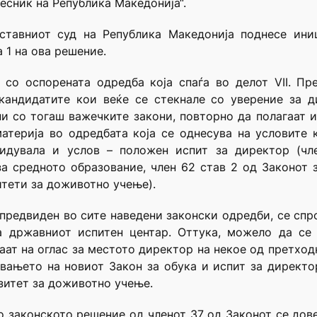
весник на Република Македонија“.
ставниот суд на Република Македонија поднесе ини
 1 на ова решение.
 со оспорената одредба која спаѓа во делот VII. П
кандидатите кои веќе се стекнале со уверение за 
 со тогаш важечките закони, повторно да полагаат и
материја во одредбата која се однесува на условите 
двидувала и услов – положен испит за директор (чл
за средното образование, член 62 став 2 од Законот 
итети за доживотно учење).
 предвиден во сите наведени законски одредби, се сп
а државниот испитен центар. Оттука, можело да се 
ваат на оглас за местото директор на некое од претхо
увањето на новиот Закон за обука и испит за директо
зитет за доживотно учење.
о законското решение од членот 37 од Законот се до