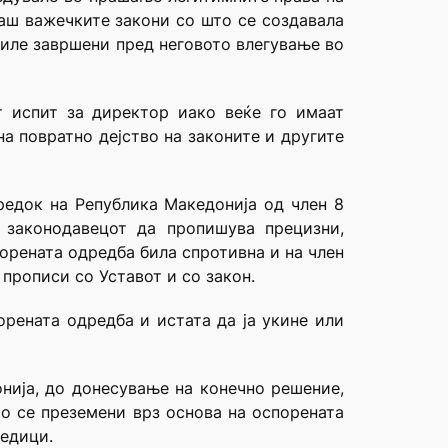
гаш важечките закони со што се создавала
биле завршени пред неговото влегување во
т испит за директор иако веќе го имаат
а повратно дејство на законите и другите
редок на Република Македонија од член 8
 законодавецот да пропишува прецизни,
порената одредба била спротивна и на член
 прописи со Уставот и со закон.
орената одредба и истата да ја укине или
онија, до донесување на конечно решение,
о се преземени врз основа на оспорената
ледици.