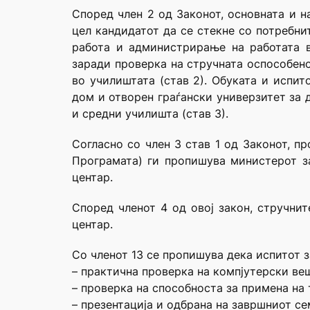
Според член 2 од Законот, основната и н
цел кандидатот да се стекне со потребн
работа и администрирање на работата в
заради проверка на стручната оспособено
во училиштата (став 2). Обуката и испит
дом и отворен граѓански универзитет за 
и средни училишта (став 3).
Согласно со член 3 став 1 од Законот, п
Програмата) ги пропишува министерот за
центар.
Според членот 4 од овој закон, стручни
центар.
Со членот 13 се пропишува дека испитот з
– практична проверка на компјутерски ве
– проверка на способноста за примена на
– презентација и одбрана на завршниот се