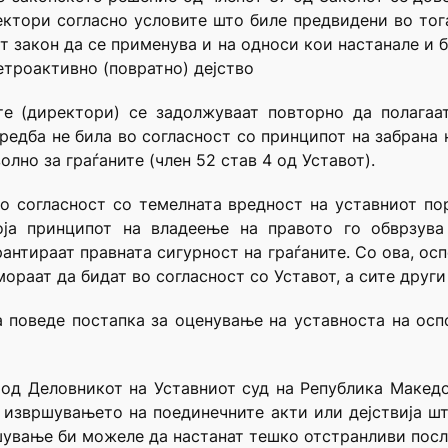
ектори согласно условите што биле предвидени во то
т закон да се применува и на односи кои настанале и 
етроактивно (повратно) дејство
те (директори) се задолжуваат повторно да полагаа
редба не била во согласност со принципот на забрана н
олно за граѓаните (член 52 став 4 од Уставот).
во согласност со темелната вредност на уставниот по
која принципот на владеење на правото го обврзува
рантираат правната сигурност на граѓаните. Со ова, ос
 мораат да бидат во согласност со Уставот, а сите други
 поведе постапка за оценување на уставноста на осп
7 од Деловникот на Уставниот суд на Република Макед
 извршувањето на поединечните акти или дејствија шт
ршување би можеле да настанат тешко отстранливи пос