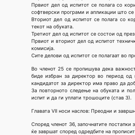
Првиот дел од испитот се полага со кор
софтверски програми и апликации што се
Вториот дел од испитот се полага со ко
текот на обуката.
Третиот дел од испитот се состои од през
Првиот и вториот дел од испитот техничк
комисија.
Сите делови од испитот се полагаат во п
Во членот 25 се пропишува дека важност
биде избран за директор во период од п
кандидатот за директор има право да доб
За повторното следење на обуката и пол
испит и да ги уплати трошоците (став 3).
Главата VII носи наслов: Преодни и заврш
Според членот 36, започнатите постапки 
ќе завршат според одредбите на прописит