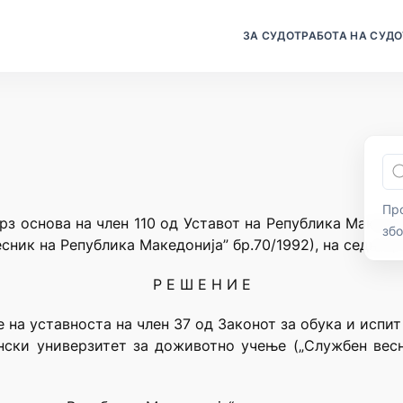
ЗА СУДОТ
РАБОТА НА СУДО
Про
рз основа на член 110 од Уставот на Република Македо
зб
сник на Република Македонија” бр.70/1992), на седница
Р Е Ш Е Н И Е
 на уставноста на член 37 од Законот за обука и испит
нски универзитет за доживотно учење („Службен весни