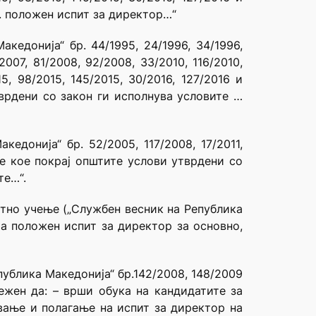
. положен испит за директор…“
кедонија“ бр. 44/1995, 24/1996, 34/1996,
2007, 81/2008, 92/2008, 33/2010, 116/2010,
015, 98/2015, 145/2015, 30/2016, 127/2016 и
тврдени со закон ги исполнува условите …
едонија“ бр. 52/2005, 117/2008, 17/2011,
ице кое покрај општите услови утврдени со
те…“.
отно учење („Службен весник на Република
ма положен испит за директор за основно,
ублика Македонија“ бр.142/2008, 148/2009
ежен да: – врши обука на кандидатите за
вање и полагање на испит за директор на