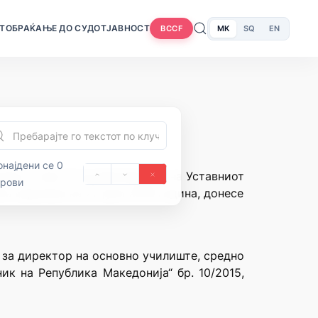
Т
ОБРАЌАЊЕ ДО СУДОТ
ЈАВНОСТ
MK
SQ
EN
BCCF
најдени се 0
нија и член 71 од Деловникот на Уставниот
орови
та одржана на 27 јуни 2018 година, донесе
 за директор на основно училиште, средно
к на Република Македонија“ бр. 10/2015,