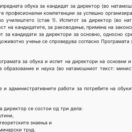
апредната обука за кандидат за директор (во натамош
ите професионални компетенции за успешно организир
о училиштето (став 1). Испитот за директор (во нат
ст на кандидатите, за раководење, примена на закон
от за кандидати за директори за основно, односно с
доживотно учење се спроведува согласно Програмата 
рограмата за обука и испит на директори на основни 
 образование и наука (во натамошниот текст: минис
те и административните работи за потребите на обук
а директор се состои од три дела:
штини,
 теоретските знаења и
минарски труд.