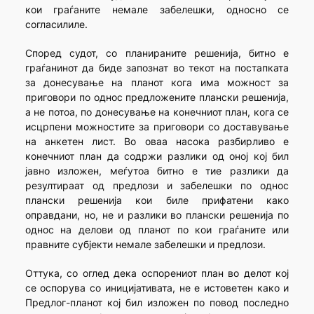
кои граѓаните немале забелешки, односно се
согласилиле.
Според судот, со планираните решенија, битно е
граѓанинот да биде запознат во текот на постапката
за донесување на планот кога има можност за
приговори по однос предложените плански решенија,
а не потоа, по донесување на конечниот план, кога се
исцрпени можностите за приговори со доставување
на анкетен лист. Во оваа насока разбирливо е
конечниот план да содржи разлики од оној кој бил
јавно изложен, меѓутоа битно е тие разлики да
резултираат од предлози и забелешки по однос
плански решенија кои биле прифатени како
оправдани, но, не и разлики во плански решенија по
однос на делови од планот по кои граѓаните или
правните субјекти немале забелешки и предлози.
Оттука, со оглед дека оспорениот план во делот кој
се оспорува со иницијативата, не е истоветен како и
Предлог-планот кој бил изложен по повод последно