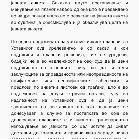
јавната анкета. Секакво друго постапување и
менување на планот надвор од она што е предвидено
во нацрт планот и што не е резултат на јавната анкета
во суштина ја обесмислува и ја обезличува целта на
јавната анкета.
По однос содржината на урбанистичките планови, за
Уставниот суд ирелевантно е со какви и кои
содржини и плански решенија, тие се уредени,
бидејќи не е во надлежност на овој суд да ја цени
содржината на плановите, ниту пак да ги цени
заклучоците за оправданоста или неоправданоста на
прифатените или неприфатените забелешки и
предлози по анкетни листови од граѓани, што е во
надлежност на други стручни органи, туку во
надлежност на Уставниот суд е да ја цени
законитоста на постапката во која плановите се
донесуваат, а клучно за постапката во која се
донесуваат плановите е и нивното транспарентно
изложување во јавноста, со цел истите да бидат
достапни до граѓаните и правни лица заради нивно