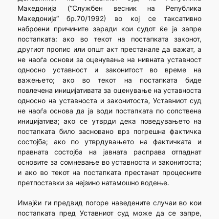
Македонија (“Службен весник на Република
Македонија“ бр.70/1992) во кој се таксативно
наброени причините заради кои судот ќе ја запре
постапката: ако во текот на постапката законот,
другиот пропис или општ акт престанале да важат, а
не наоѓа основи за оценување на нивната уставност
односно уставност и законитост во време на
важењето; ако во текот на постапката биде
повлечена иницијативата за оценување на уставноста
односно на уставноста и законитоста, Уставниот суд
не наоѓа основа да ја води постапката по сопствена
иницијатива; ако се утврди дека поведувањето на
постапката било засновано врз погрешна фактичка
состојба; ако по утврдувањето на фактичката и
правната состојба на јавната расправа отпаднат
основите за сомневање во уставноста и законитоста;
и ако во текот на постапката престанат процесните
претпоставки за нејзино натамошно водење.
Имајќи ги предвид погоре наведените случаи во кои
постапката пред Уставниот суд може да се запре,