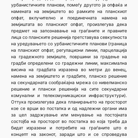
урбанистичките планови, помеѓу другото ја опфаќа и
намената на земјиштето во рамките на планскиот
опфат, вклучително и поединечната намена на
земјиштата во планскиот опфат, произлегува дека
предмет на запознавање на граѓаните и правните
лица со планските решенија претставува севкупноста
на уредувањето со урбанистичките планови (граница
на планскиот опфат, регулациони линии, парцелација
на градежното земјиште, површини за градење на
градби определени со градежни линии, максимална
висина на градбата изразена во метри до венец,
намена на земјиштето и градбите, планско решение
на секундарната сообраќајна мрежа со нивелманско
решение и плански решенија на сите секундарни
комунални и телекомуникациски инфраструктури).
Оттука произлегува дека планирањето на просторот
кое се врши во постапка и од надлежни органи има
за цел задржување или менување на постојната
состојба на просторот во постапка во која треба да
бидат изразени и потребите на граѓаните што е
концепт на законот, заради што и се спроведува