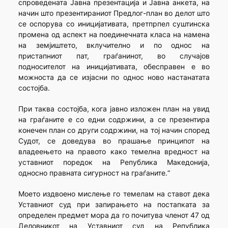
спроведената Јавна презентација и Јавна анкета, на
начин што презентираниот Предлог-план во делот што
се оспорува со иницијативата, претпрпел суштинска
промена од аспект на поединечната класа на намена
на земјиштето, вклучително и по однос на
пристапниот пат, граѓанинот, во случајов
подносителот на иницијативата, обесправен е во
можноста да се изјасни по однос ново настанатата
состојба.
При таква состојба, кога јавно изложен план на увид
на граѓаните е со едни содржини, а се презентира
конечен план со други содржини, на тој начин според
Судот, се доведува во прашање принципот на
владеењето на правото како темелна вредност на
уставниот поредок на Република Македонија,
односно правната сигурност на граѓаните.“
Моето издвоено мислење го темелам на ставот дека
Уставниот суд при запирањето на постапката за
определен предмет мора да го почитува членот 47 од
Деловникот на Уставниот суд на Република