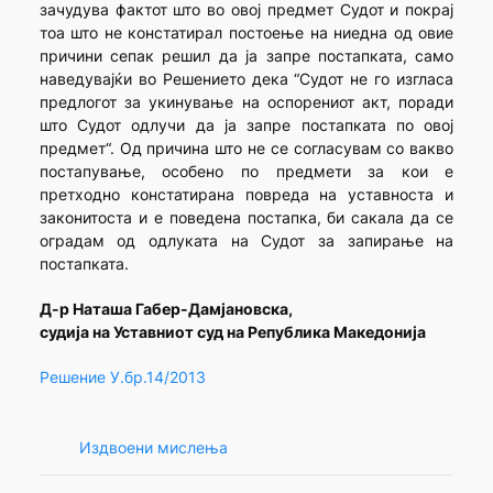
зачудува фактот што во овој предмет Судот и покрај
тоа што не констатирал постоење на ниедна од овие
причини сепак решил да ја запре постапката, само
наведувајќи во Решението дека “Судот не го изгласа
предлогот за укинување на оспорениот акт, поради
што Судот одлучи да ја запре постапката по овој
предмет“. Од причина што не се согласувам со вакво
постапување, особено по предмети за кои е
претходно констатирана повреда на уставноста и
законитоста и е поведена постапка, би сакала да се
оградам од одлуката на Судот за запирање на
постапката.
Д-р Наташа Габер-Дамјановска,
судија на Уставниот суд на Република Македонија
Решение У.бр.14/2013
Издвоени мислења