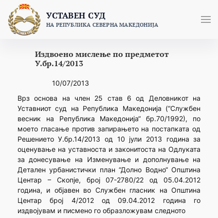
Skip
УСТАВЕН СУД
to
НА РЕПУБЛИКА СЕВЕРНА МАКЕДОНИЈА
content
Издвоено мислење по предметот
У.бр.14/2013
10/07/2013
Врз основа на член 25 став 6 од Деловникот на
Уставниот суд на Република Македонија (“Службен
весник на Република Македонија“ бр.70/1992), по
моето гласање против запирањето на постапката од
Решението У.бр.14/2013 од 10 јули 2013 година за
оценување на уставноста и законитоста на Одлуката
за донесување на Изменување и дополнување на
Детален урбанистички план “Долно Водно“ Општина
Центар – Скопје, број 07-2780/22 од 05.04.2012
година, и објавен во Службен гласник на Општина
Центар број 4/2012 од 09.04.2012 година го
издвојувам и писмено го образложувам следното