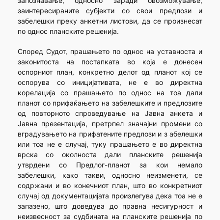
запознавање, односно заради овозможување,
заинтересираните субјекти со свои предлози и
забелешки преку анкетни листови, да се произнесат
по однос планските решенија.
Според Судот, прашањето по однос на уставноста и
законитоста на постапката во која е донесен
оспорниот план, конкретно делот од планот кој се
оспорува со иницијативата, не е во директна
корелација со прашањето по однос на тоа дали
планот со прифаќањето на забелешките и предлозите
од повторното спроведување на Јавна анкета и
Јавна презентација, претрпел значајни промени со
вградувањето на прифатените предлози и з абелешки
или тоа не е случај, туку прашањето е во директна
врска со околноста дали планските решенија
утврдени со Предлог-планот за кои немало
забелешки, како такви, односно неизменети, се
содржани и во конечниот план, што во конкретниот
случај од документацијата произлегува дека тоа не е
запазено, што доведува до правна несигурност и
неизвесност за судбината на планските решенија по