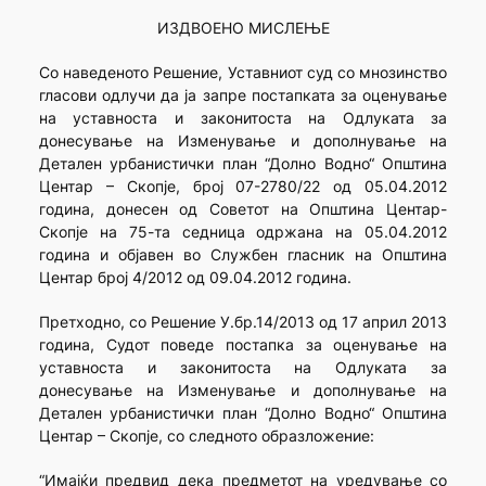
ИЗДВОЕНО МИСЛЕЊЕ
Со наведеното Решение, Уставниот суд со мнозинство
гласови одлучи да ја запре постапката за оценување
на уставноста и законитоста на Одлуката за
донесување на Изменување и дополнување на
Детален урбанистички план “Долно Водно“ Општина
Центар – Скопје, број 07-2780/22 од 05.04.2012
година, донесен од Советот на Општина Центар-
Скопје на 75-та седница одржана на 05.04.2012
година и објавен во Службен гласник на Општина
Центар број 4/2012 од 09.04.2012 година.
Претходно, со Решение У.бр.14/2013 од 17 април 2013
година, Судот поведе постапка за оценување на
уставноста и законитоста на Одлуката за
донесување на Изменување и дополнување на
Детален урбанистички план “Долно Водно“ Општина
Центар – Скопје, со следното образложение:
“Имајќи предвид дека предметот на уредување со