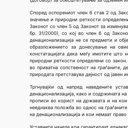
(договор) за обесштетување за одземен и
Според оспорениот член 6 став 2 од Зако
значење и природни реткости определени 
Законот со член 5 од Законот за изменув
бр. 31/2000), со кој во член 6 од Закон
денационализација не се предмети и обј
образложението за донесување на овие
констатацијата дека меѓу имотите што н
природни реткости определени со закон.
во приватна сопственост на граѓаните, д
природата претставува дејност од јавен и
Тргнувајќи од напред наведените уста
денационализација, како и содржината на
прописи во корист на државата и на кои 
нееднаква положба во однос на граѓаните
на денационализација и кои немаат право 
Уставните начела кои гарантираат еднакво