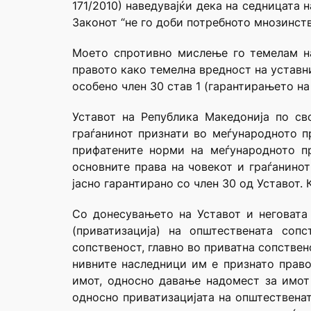
171/2010) наведувајќи дека на седницата
Законот “не го доби потребното мнозинст
Моето спротивно мислење го темелам на
правото како темелна вредност на уставнио
особено член 30 став 1 (гарантирањето на
Уставот на Република Македонија по св
граѓанинот признати во меѓународното п
прифатените норми на меѓународното п
основните права на човекот и граѓанинот
јасно гарантирано со член 30 од Уставот.
Со донесувањето на Уставот и неговата
(приватизација) на општествената соп
сопственост, главно во приватна сопстве
нивните наследници им е признато право
имот, односно давање надомест за имот
односно приватизацијата на општественат