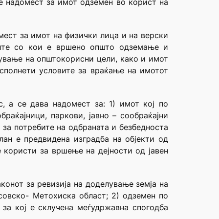
ње надомест за имот одземен во корист на
мест за имот на физички лица и на верски
сите со кои е вршено општо одземање и
рување на општокорисни цели, како и имот
сполнети условите за враќање на имотот
, a cе дава надомест за: 1) имот кој по
браќајници, паркови, јавно – сообраќајни
 за потребите на одбраната и безбедноста
лан е предвидена изградба на објекти од
е користи за вршење на дејности од јавен
аконот за ревизија на доделување земја на
совско- Метохиска област; 2) одземен по
 за кој е склучена меѓудржавна спогодба