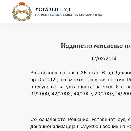
Skip
УСТАВЕН СУД
to
НА РЕПУБЛИКА СЕВЕРНА МАКЕДОНИЈА
content
Издвоено мислење по
12/02/2014
Врз основа на член 25 став 6 од Делов
бр.70/1992), по моето гласање против 
оценување на уставноста на член 6 став
31/2000, 42/2003, 44/2007, 20/2007, 14/20
Со означеното Решение, Уставниот суд с
денационализација (“Службен весник на Реп