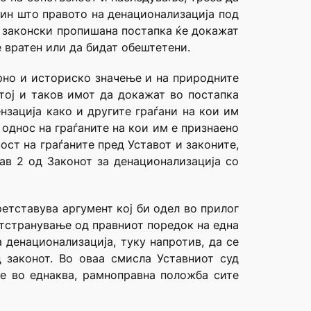
чин што правото на денационализација под
о законски пропишана постапка ќе докажат
 вратен или да бидат обештетени.
рно и историско значење и на природните
тој и таков имот да докажат во постапка
нзација како и другите граѓани на кои им
однос на граѓаните на кои им е признаено
ост на граѓаните пред Уставот и законите,
ав 2 од Законот за денационализација со
етставува аргумент кој би одел во прилог
отстранување од правниот поредок на една
 денационализација, туку напротив, да се
 законот. Во оваа смисла Уставниот суд
ле во еднаква, рамноправна положба сите