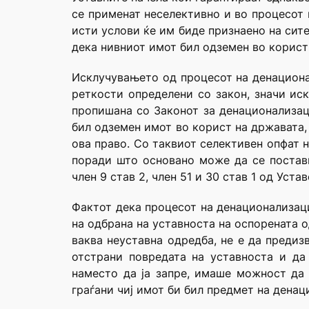
се применат неселективно и во процесот 
исти услови ќе им биде признаено на сит
дека нивниот имот бил одземен во корист 
Исклучувањето од процесот на денациона
реткости определени со закон, значи ис
пропишана со Законот за денационализаци
бил одземен имот во корист на државата,
ова право. Со таквиот селективен опфат н
поради што основано може да се постави
член 9 став 2, член 51 и 30 став 1 од Уста
Фактот дека процесот на денационализаци
на одбрана на уставноста на оспорената 
ваква неуставна одредба, не е да предиз
отстрани повредата на уставноста и да
наместо да ја запре, имаше можност да 
граѓани чиј имот би бил предмет на денац