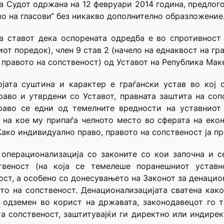
 на Судот одржана на 12 февруари 2014 година, предлог
во на гласови“ без никакво дополнително образложение
 ставот дека оспорената одредба е во спротивност с
т поредок), член 9 став 2 (начело на еднаквост на гра
 правото на сопственост) од Уставот на Република Мак
ојата суштина и карактер е граѓански устав во кој 
раво и утврдени со Уставот, правната заштита на со
раво се едни од темелните вредности на уставниот 
 на кое му припаѓа челното место во сферата на еко
 Како индивидуално право, правото на сопственост ја п
 операционализација со законите со кои започна и с
ственост (на која се темелеше поранешниот устав
ност, а особено со донесувањето на Законот за денацио
то на сопственост. Денационализацијата сватена как
 одземен во корист на државата, законодавецот го т
а сопственост, заштитувајќи ги директно или индире