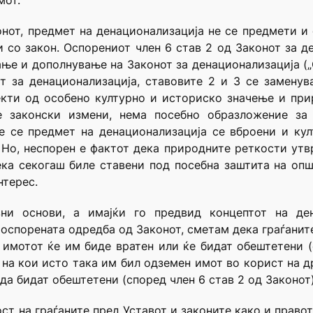
мот.
нот, предмет на денационализација не се предмети и
со закон. Оспорениот член 6 став 2 од Законот за д
ање и дополнување на Законот за денационализација (
от за денационализација, ставовите 2 и 3 се заменув
екти од особено културно и историско значење и при
 законски измени, нема посебно образложение за 
е се предмет на денационализација се вброени и ку
 Но, неспорен е фактот дека природните реткости утв
ека секогаш биле ставени под посебна заштита на оп
нтерес.
вни основи, а имајќи го предвид концептот на де
 оспорената одредба од Законот, сметам дека граѓанит
имотот ќе им биде вратен или ќе бидат обештетени (
 на кои исто така им бил одземен имот во корист на д
да бидат обештетени (според член 6 став 2 од Законот)
ст на граѓаните пред Уставот и законите како и право