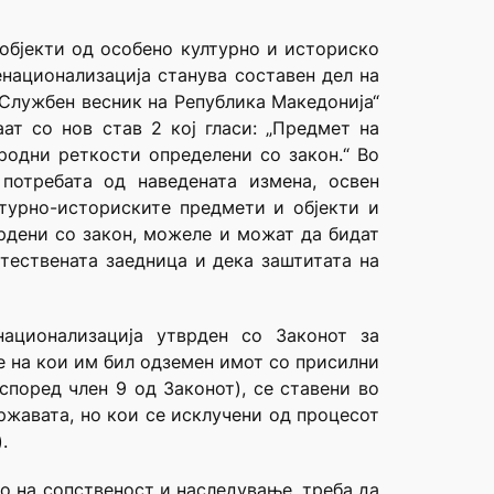
 објекти од особено културно и историско
енационализација станува составен дел на
„Службен весник на Република Македонија“
аат со нов став 2 кој гласи: „Предмет на
родни реткости определени со закон.“ Во
потребата од наведената измена, освен
лтурно-историските предмети и објекти и
рдени со закон, можеле и можат да бидат
штествената заедница и дека заштитата на
национализација утврден со Законот за
е на кои им бил одземен имот со присилни
според член 9 од Законот), се ставени во
ржавата, но кои се исклучени од процесот
.
то на сопственост и наследување, треба да