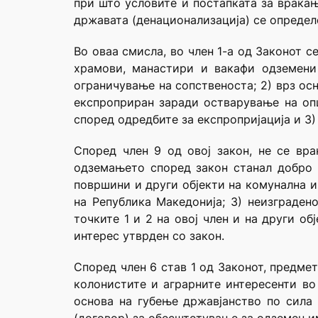
при што условите и постапката за враќањ
државата (денационализација) се определе
Во оваа смисла, во член 1-а од Законот 
храмови, манастири и вакафи одземени
ограничување на сопственоста; 2) врз ос
експроприран заради остварување на оп
според одредбите за експропријација и 3)
Според член 9 од овој закон, не cе вра
одземањето според закон станал добро во
површини и други објекти на комунална и
на Република Македонија; 3) неизграден
точките 1 и 2 на овој член и на други о
интерес утврден со закон.
Според член 6 став 1 од Законот, предмет
колонистите и аграрните интересенти во
основа на губење државјанство по сила 