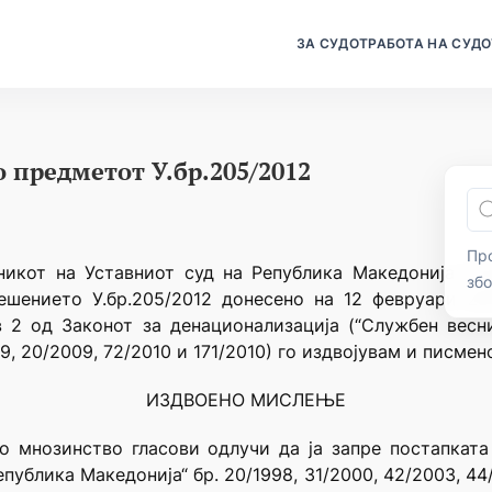
ЗА СУДОТ
РАБОТА НА СУДО
 предметот У.бр.205/2012
Про
никот на Уставниот суд на Република Македонија (“С
зб
Решението У.бр.205/2012 донесено на 12 февруари 20
 2 од Законот за денационализација (“Службен весни
09, 20/2009, 72/2010 и 171/2010) го издвојувам и писм
ИЗДВОЕНО МИСЛЕЊЕ
о мнозинство гласови одлучи да ја запре постапката
ублика Македонија“ бр. 20/1998, 31/2000, 42/2003, 44/