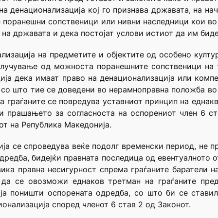
на денационализација кој го признава државата, на на
е поранешни сопственици или нивни наследници кои в
на државата и дека постојат услови истиот да им биде
лизација на предметите и објектите од особено култу
клучување од можноста поранешните сопственици на 
ја дека имаат право на денационализација или компе
 со што тие се доведени во нерамноправна положба во 
а граѓаните се повредува уставниот принцип на еднакв
 прашањето за согласноста на оспорениот член 6 ст
вот на Република Македонија.
ја се спроведува веќе подолг временски период, не пр
одредба, бидејќи правната последица од евентуалното 
вика правна несигурност спрема граѓаните баратели на
 да се овозможи еднаков третман на граѓаните пред
ја поништи оспорената одредба, со што би се стави
ионализација според членот 6 став 2 од Законот.