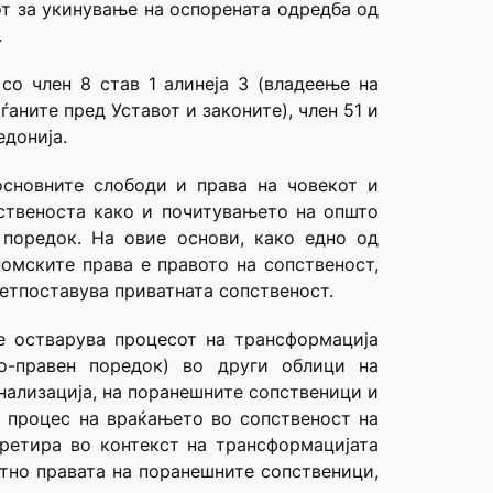
от за укинување на оспорената одредба од
.
о член 8 став 1 алинеја 3 (владеење на
ѓаните пред Уставот и законите), член 51 и
едонија.
основните слободи и права на човекот и
пственоста како и почитувањето на општо
поредок. На овие основи, како едно од
номските права е правото на сопственост,
ретпоставува приватната сопственост.
е остварува процесот на трансформација
но-правен поредок) во други облици на
нализација, на поранешните сопственици и
о процес на враќањето во сопственост на
ретира во контекст на трансформацијата
ктно правата на поранешните сопственици,