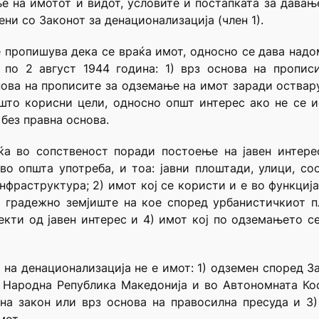
е на имотот и видот, условите и постапката за дава
ни со Законот за денационализација (член 1).
се пропишува дека се враќа имот, односно се дава надо
 по 2 август 1944 година: 1) врз основа на пропи
нова на прописите за одземање на имот заради оства
што корисни цели, односно општ интерес ако не се и
 без правна основа.
ќа во сопственост поради постоење на јавен интерес
 општа употреба, и тоа: јавни плоштади, улици, соо
нфраструктура; 2) имот кој се користи и е во функција
о градежно земјиште на кое според урбанистичкиот п
бјекти од јавен интерес и 4) имот кој по одземањето с
 на денационализација не е имот: 1) одземен според З
 Народна Република Македонија и во Автономната Ко
на закон или врз основа на правосилна пресуда и 3)