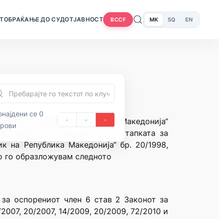
Т
ОБРАЌАЊЕ ДО СУДОТ
ЈАВНОСТ
MK
SQ
EN
BCCF
најдени се 0
лужбен весник на Република Македонија“
орови
14 година за запирање на постапката за
к на Република Македонија“ бр. 20/1998,
ено го образложувам следното
 за оспорениот член 6 став 2 Законот за
2007, 20/2007, 14/2009, 20/2009, 72/2010 и