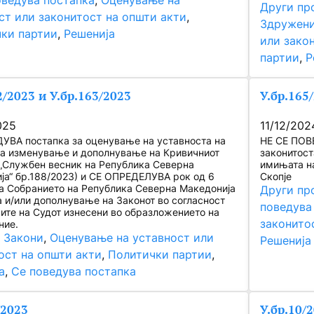
оведува постапка
, 
Оценување на
Други пр
ст или законитост на општи акти
, 
Здружени
ки партии
, 
Решенија
или зако
партии
, 
Р
2/2023 и У.бр.163/2023
У.бр.165
025
11/12/202
УВА постапка за оценување на уставноста на
НЕ СЕ ПОВ
за изменување и дополнување на Кривичниот
законитост
(„Службен весник на Република Северна
имињата на
ја“ бр.188/2023) и СЕ ОПРЕДЕЛУВА рок од 6
Скопје
а Собранието на Република Северна Македонија
Други пр
а и/или дополнување на Законот во согласност
поведува
вите на Судот изнесени во образложението на
законито
ние.
, 
Закони
, 
Оценување на уставност или
Решенија
ост на општи акти
, 
Политички партии
, 
а
, 
Се поведува постапка
/2023
У.бр.10/