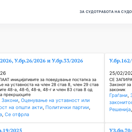
ЗА СУДОТ
РАБОТА НА СУДО
/2026, У.бр.26/2026 и У.бр.33/2026
У.бр.162
026
25/02/20
ААТ иницијативите за поведување постапка за
СЕ ЗАПИРА 
 на уставноста на член 28 став 8, член 29 став
Законот з
ите 48-а, 48-б, 48-в, 48-г и член 83 став 8 од
законик
за прекршоците
Граѓани
, 
, 
Закони
, 
Оценување на уставност или
законито
ост на општи акти
, 
Политички партии
, 
Решенија
а
, 
Се отфрла
.19/2025
УЗ.бр.70