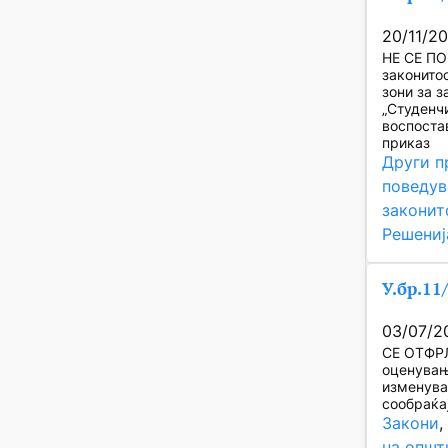
20/11/2
НЕ СЕ ПО
законито
зони за з
„Студенчи
воспоста
приказ
Други п
поведув
законит
Решениј
У.бр.11
03/07/2
СЕ ОТФРЛ
оценувањ
изменува
сообраќај
Закони
,
на општ