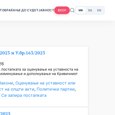
Т
ОБРАЌАЊЕ ДО СУДОТ
ЈАВНОСТ
MK
SQ
EN
BCCF
/2023 и У.бр.163/2023
26
постапката за оценување на уставноста на
а изменување и дополнување на Кривичниот
Закони
, 
Оценување на уставност или
ст на општи акти
, 
Политички партии
, 
, 
Се запира постапката
/2025