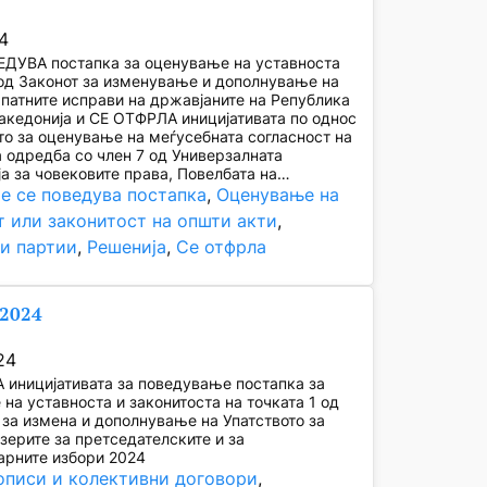
4
ЕДУВА постапка за оценување на уставноста
од Законот за изменување и дополнување на
 патните исправи на државјаните на Република
кедонија и СЕ ОТФРЛА иницијативата по однос
о за оценување на меѓусебната согласност на
 одредба со член 7 од Универзалната
а за човековите права, Повелбата на…
е се поведува постапка
, 
Оценување на
т или законитост на општи акти
, 
и партии
, 
Решенија
, 
Се отфрла
/2024
24
иницијативата за поведување постапка за
на уставноста и законитоста на точката 1 од
 за измена и дополнување на Упатството за
ерите за претседателските и за
арните избори 2024
описи и колективни договори
, 