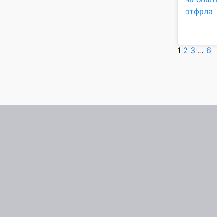
отфрла
1
2
3
…
6