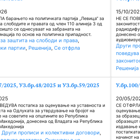
026
15/10/20
А барањето на политичката партија „Левица“ за
НЕ СЕ ПОВ
а слободите и правата од член 110 алинеја 3 од
законитоста
коишто се однесуваат на забраната на
радиодифуз
нација по основ на политичка припадност.
донесено о
аудиовизу
за заштита на слободи и права
, 
Други пр
ки партии
, 
Решенија
, 
Се отфрла
поведува
законито
Решенија
7/2025, УЗ.бр.48/2025 и УЗ.бр.59/2025
У.бр.100
025
20/05/20
ВЕДУВА постапка за оценување на уставноста и
СЕ ОТФРЛА
ста на Одлуката за утврдување на бројот на
оценување 
е на советите на општините во Република
за образец
Македонија, донесена од Владата на Република
образецот 
Македонија
издавање н
постапката
, 
Други прописи и колективни договори
, 
начинот на