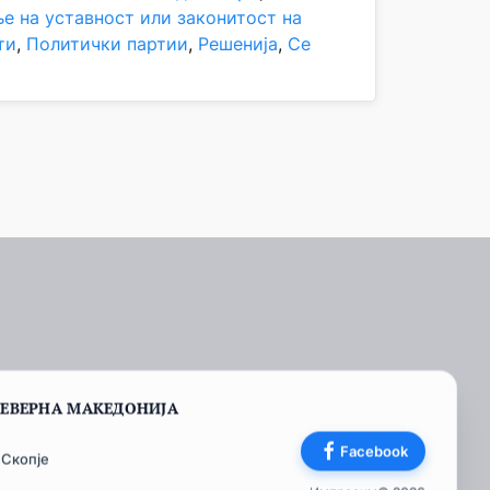
е на уставност или законитост на
ти
, 
Политички партии
, 
Решенија
, 
Се
СЕВЕРНА МАКЕДОНИЈА
Facebook
 Скопје