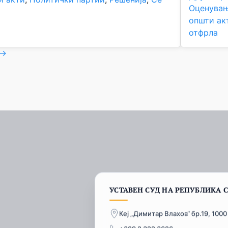
Оценувањ
општи ак
отфрла
→
УСТАВЕН СУД НА РЕПУБЛИКА 
Кеј „Димитар Влахов“ бр.19, 1000