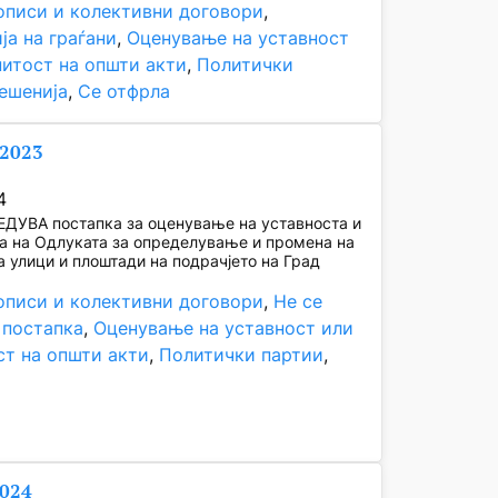
описи и колективни договори
, 
ја на граѓани
, 
Оценување на уставност
нитост на општи акти
, 
Политички
ешенија
, 
Се отфрла
/2023
4
ЕДУВА постапка за оценување на уставноста и
а на Одлуката за определување и промена на
 улици и плоштади на подрачјето на Град
описи и колективни договори
, 
Не се
 постапка
, 
Оценување на уставност или
ст на општи акти
, 
Политички партии
, 
2024