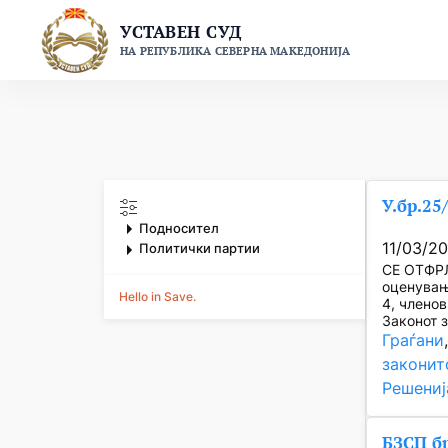
Skip
УСТАВЕН СУД
to
НА РЕПУБЛИКА СЕВЕРНА МАКЕДОНИЈА
content
У.бр.25
Подносител
11/03/2
Политички партии
СЕ ОТФРЛ
оценување
Hello in Save.
4, членов
Законот 
Граѓани
законит
Решениј
БЗСП бр