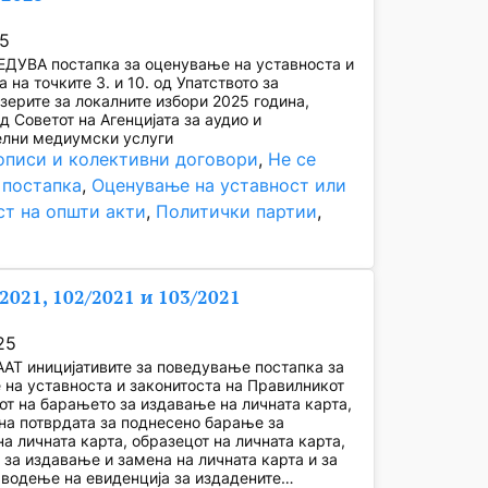
25
ЕДУВА постапка за оценување на уставноста и
 на точките 3. и 10. од Упатството за
ерите за локалните избори 2025 година,
д Советот на Агенцијата за аудио и
елни медиумски услуги
описи и колективни договори
, 
Не се
 постапка
, 
Оценување на уставност или
ст на општи акти
, 
Политички партии
, 
/2021, 102/2021 и 103/2021
25
АТ иницијативите за поведување постапка за
на уставноста и законитоста на Правилникот
от на барањето за издавање на личната карта,
на потврдата за поднесено барање за
а личната карта, образецот на личната карта,
 за издавање и замена на личната карта и за
 водење на евиденција за издадените…