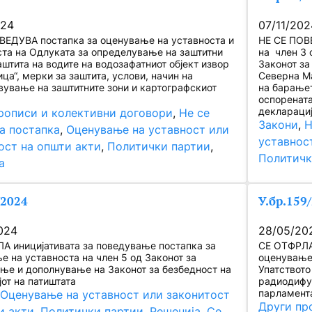
024
07/11/202
ВЕДУВА постапка за оценување на уставноста и
НЕ СЕ ПОВ
ста на Одлуката за определување на заштитни
на член 3 
аштита на водите на водозафатниот објект извор
Законот за
ца“, мерки за заштита, услови, начин на
Северна Ма
вување на заштитните зони и картографскиот
на барањет
оспорената
декларациј
рописи и колективни договори
, 
Не се
Закони
, 
Н
а постапка
, 
Оценување на уставност или
уставнос
ост на општи акти
, 
Политички партии
, 
Политичк
а
/2024
У.бр.159
024
28/05/20
А иницијативата за поведување постапка за
СЕ ОТФРЛА 
е на уставноста на член 5 од Законот за
оценување 
ње и дополнување на Законот за безбедност на
Упатството
от на патиштата
радиодифуз
парламент
 
Оценување на уставност или законитост
Други пр
и акти
, 
Политички партии
, 
Решенија
, 
Се