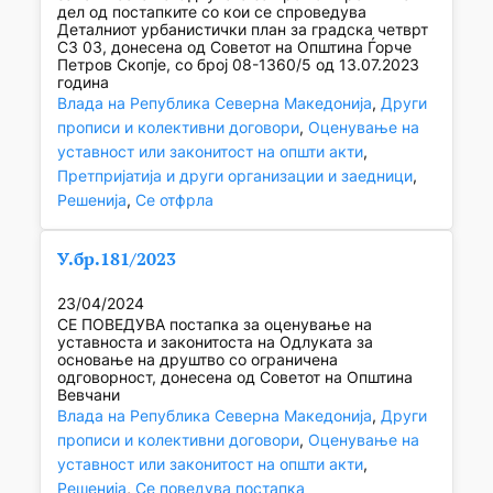
дел од постапките со кои се спроведува
Деталниот урбанистички план за градска четврт
C3 03, донесена од Советот на Општина Ѓорче
Петров Скопје, со број 08-1360/5 од 13.07.2023
година
Влада на Република Северна Македонија
, 
Други
прописи и колективни договори
, 
Оценување на
уставност или законитост на општи акти
, 
Претпријатија и други организации и заедници
, 
Решенија
, 
Се отфрла
У.бр.181/2023
23/04/2024
СЕ ПОВЕДУВА постапка за оценување на
уставноста и законитоста на Одлуката за
основање на друштво со ограничена
одговорност, донесена од Советот на Општина
Вевчани
Влада на Република Северна Македонија
, 
Други
прописи и колективни договори
, 
Оценување на
уставност или законитост на општи акти
, 
Решенија
, 
Се поведува постапка