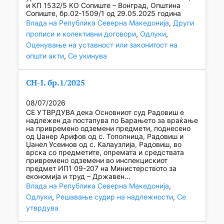
и КП 1532/5 КО Сопиште – Вонград, Општина
Сопиште, бр.02-1509/1 од 29.05.2025 година
Влада на Република Северна Македонија
, 
Други
прописи и колективни договори
, 
Одлуки
, 
Оценување на уставност или законитост на
општи акти
, 
Се укинува
СН-I. бр.1/2025
08/07/2026
СЕ УТВРДУВА дека Основниот суд Радовиш е
надлежен да постапува по Барањето за враќање
на привремено одземени предмети, поднесено
од Џанер Арифов од с. Тополница, Радовиш и
Џанел Усеинов од с. Калаузлија, Радовиш, во
врска со предметите, опремата и средствата
привремено одземени во инспекцискиот
предмет ИП1 09-207 на Министерството за
економија и труд – Државен…
Влада на Република Северна Македонија
, 
Одлуки
, 
Решавање судир на надлежности
, 
Се
утврдува