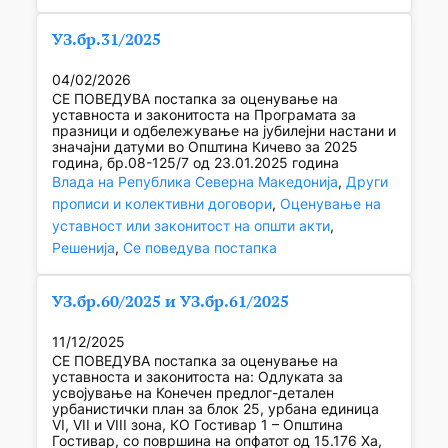
УЗ.бр.31/2025
04/02/2026
СЕ ПОВЕДУВА постапка за оценување на
уставноста и законитоста на Програмата за
празници и одбележување на јубилејни настани и
значајни датуми во Општина Кичево за 2025
година, бр.08-125/7 од 23.01.2025 година
Влада на Република Северна Македонија
, 
Други
прописи и колективни договори
, 
Оценување на
уставност или законитост на општи акти
, 
Решенија
, 
Се поведува постапка
УЗ.бр.60/2025 и УЗ.бр.61/2025
11/12/2025
СЕ ПОВЕДУВА постапка за оценување на
уставноста и законитоста на: Одлуката за
усвојување на Конечен предлог-детален
урбанистички план за блок 25, урбана единица
VI, VII и VIII зона, КО Гостивар 1 – Општина
Гостивар, со површина на опфатот од 15.176 Ха,