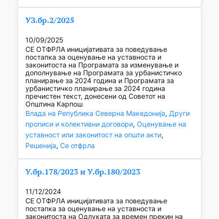
УЗ.бр.2/2025
10/09/2025
СЕ ОТФРЛА иницијативата за поведување
постапка за оценување на уставноста и
законитоста на Програмата за изменување и
дополнување на Програмата за урбанистичко
планирање за 2024 година и Програмата за
урбанистичко планирање за 2024 година
пречистен текст, донесени од Советот на
Општина Карпош
Влада на Република Северна Македонија
, 
Други
прописи и колективни договори
, 
Оценување на
уставност или законитост на општи акти
, 
Решенија
, 
Се отфрла
У.бр.178/2023 и У.бр.180/2023
11/12/2024
СЕ ОТФРЛA иницијативата за поведување
постапка за оценување на уставноста и
законитоста на Одлуката за времен прекин на