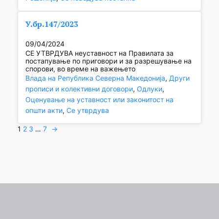
У.бр.147/2023
09/04/2024
СЕ УТВРДУВА неуставност на Правилата за
постапување по приговори и за разрешување на
спорови, во време на важењето
Влада на Република Северна Македонија
, 
Други
прописи и колективни договори
, 
Одлуки
, 
Оценување на уставност или законитост на
општи акти
, 
Се утврдува
1
2
3
…
7
→