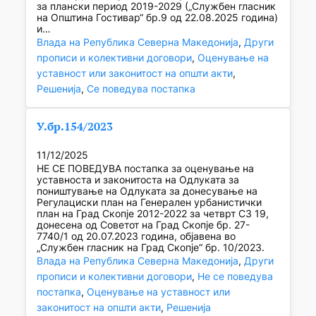
за плански период 2019-2029 („Службен гласник
на Општина Гостивар“ бр.9 од 22.08.2025 година)
и…
Влада на Република Северна Македонија
, 
Други
прописи и колективни договори
, 
Оценување на
уставност или законитост на општи акти
, 
Решенија
, 
Се поведува постапка
У.бр.154/2023
11/12/2025
НЕ СЕ ПОВЕДУВА постапка за оценување на
уставноста и законитоста на Одлуката за
поништување на Одлуката за донесување на
Регулациски план на Генерален урбанистички
план на Град Скопје 2012-2022 за четврт C3 19,
донесена од Советот на Град Скопје бр. 27-
7740/1 од 20.07.2023 година, објавена во
„Службен гласник на Град Скопје“ бр. 10/2023.
Влада на Република Северна Македонија
, 
Други
прописи и колективни договори
, 
Не се поведува
постапка
, 
Оценување на уставност или
законитост на општи акти
, 
Решенија