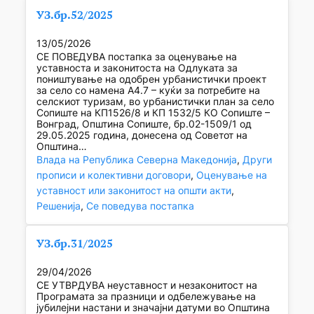
УЗ.бр.52/2025
13/05/2026
СЕ ПОВЕДУВА постапка за оценување на
уставноста и законитоста на Одлуката за
поништување на одобрен урбанистички проект
за село со намена А4.7 – куќи за потребите на
селскиот туризам, во урбанистички план за село
Сопиште на КП1526/8 и КП 1532/5 КО Сопиште –
Вонград, Општина Сопиште, бр.02-1509/1 од
29.05.2025 година, донесена од Советот на
Општина…
Влада на Република Северна Македонија
, 
Други
прописи и колективни договори
, 
Оценување на
уставност или законитост на општи акти
, 
Решенија
, 
Се поведува постапка
УЗ.бр.31/2025
29/04/2026
СЕ УТВРДУВА неуставност и незаконитост на
Програмата за празници и одбележување на
јубилејни настани и значајни датуми во Општина