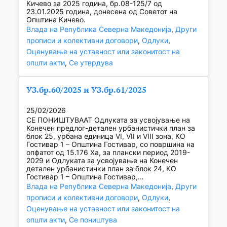
Кичево за 2025 година, бр.08-125/7 од
23.01.2025 година, донесена од Советот на
Општина Кичево.
Влада на Република Северна Македонија
, 
Други
прописи и колективни договори
, 
Одлуки
, 
Оценување на уставност или законитост на
општи акти
, 
Се утврдува
УЗ.бр.60/2025 и УЗ.бр.61/2025
25/02/2026
СЕ ПОНИШТУВААТ Одлуката за усвојување на
Конечен предлог-детален урбанистички план за
блок 25, урбана единица VI, VII и VIII зона, КО
Гостивар 1 – Општина Гостивар, со површина на
опфатот од 15.176 Ха, за плански период 2019-
2029 и Одлуката за усвојување на Конечен
детален урбанистички план за блок 24, КО
Гостивар 1 – Општина Гостивар,…
Влада на Република Северна Македонија
, 
Други
прописи и колективни договори
, 
Одлуки
, 
Оценување на уставност или законитост на
општи акти
, 
Се поништува