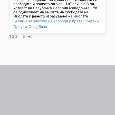
слободите и правата од член 110 алинеја 3 од
Уставот на Република Северна Македонија што
се однесуваат на заштита на слободата на
мислата и јавното изразување на мислата
Барања за заштита на слободи и права
, 
Граѓани
, 
Одлуки
, 
Се одбива
1
2
3
…
6
→