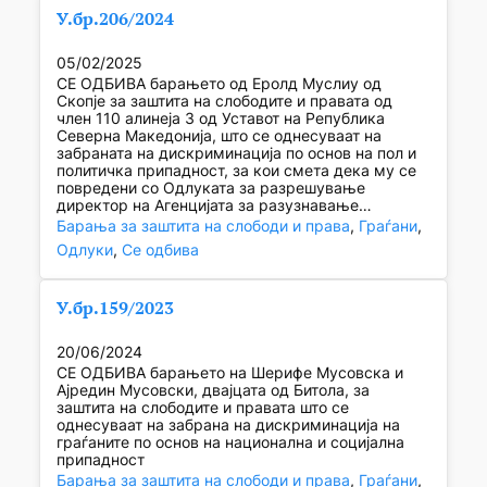
У.бр.206/2024
05/02/2025
СЕ ОДБИВА барањето од Еролд Муслиу од
Скопје за заштита на слободите и правата од
член 110 алинеја 3 од Уставот на Република
Северна Македонија, што се однесуваат на
забраната на дискриминација по основ на пол и
политичка припадност, за кои смета дека му се
повредени со Одлуката за разрешување
директор на Агенцијата за разузнавање…
Барања за заштита на слободи и права
, 
Граѓани
, 
Одлуки
, 
Се одбива
У.бр.159/2023
20/06/2024
СЕ ОДБИВА барањето на Шерифе Мусовска и
Ајредин Мусовски, двајцата од Битола, за
заштита на слободите и правата што се
однесуваат на забрана на дискриминација на
граѓаните по основ на национална и социјална
припадност
Барања за заштита на слободи и права
, 
Граѓани
, 