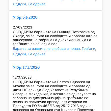
Одлуки
, 
Се одбива
У.бр.54/2020
27/09/2023
СЕ ОДБИВА барањето на Емилија Петковска од
Скопје, за заштита на слободите и правата што се
однесуваат на забрана на дискриминација на
граѓаните по основ на пол
Барања за заштита на слободи и права
, 
Граѓани
, 
Одлуки
, 
Се одбива
У.бр.171/2020
12/07/2023
СЕ ОДБИВА барањето на Влатко Сајкоски од
Кичево за заштита на слободите и правата од
член 110 алинеја 3 од Уставот на Република
Северна Македонија, а коишто се однесуваат на
забрана на дискриминација на граѓаните по
основ на политичка припадност сторени со
Пресудата РО.бр.463/18 од 25.12.2018 година,
донесена од Основниот суд Кичево и Пресудата