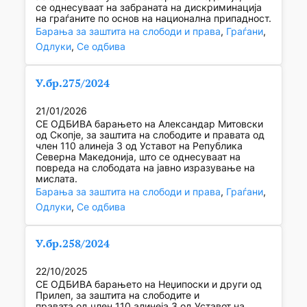
се однесуваат на забраната на дискриминација
на граѓаните по основ на национална припадност.
Барања за заштита на слободи и права
, 
Граѓани
, 
Одлуки
, 
Се одбива
У.бр.275/2024
21/01/2026
СЕ ОДБИВА барањето на Александар Митовски
од Скопје, за заштита на слободите и правата од
член 110 алинеја 3 од Уставот на Република
Северна Македонија, што се однесуваат на
повреда на слободата на јавно изразување на
мислата.
Барања за заштита на слободи и права
, 
Граѓани
, 
Одлуки
, 
Се одбива
У.бр.258/2024
22/10/2025
СЕ ОДБИВА барањето на Неџипоски и други од
Прилеп, за заштита на слободите и
правата од член 110 алинеја 3 од Уставот на