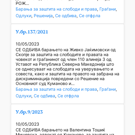
РОЖ…
Барања за заштита на слободи и права
, 
Граѓани
, 
Одлуки
, 
Решенија
, 
Се одбива
, 
Се отфрла
У.бр.137/2021
10/05/2023
СЕ ОДБИВА барањето на Живко Јаќимовски од
Скопје за заштита на слободите и правата на
човекот и граѓанинот од член 110 алинеја 3 од
Уставот на Република Северна Македонија што
се однесуваат на слободата на уверувањето и
совеста, како и заштита на правото на забрана на
дискриминација повредени со Решение на
Основниот суд Куманово и…
Барања за заштита на слободи и права
, 
Граѓани
, 
Одлуки
, 
Се одбива
, 
Се отфрла
У.бр.9/2023
10/05/2023
СЕ ОДБИВА барањето на Валентина Тошиќ
Мишевска, адвокат од Куманово, за заштита на