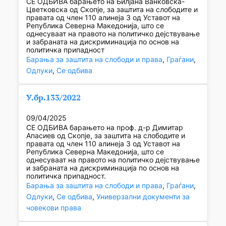
СЕ ОДБИВА барањето на Билјана Ванковска-
Цветковска од Скопје, за заштита на слободите и
правата од член 110 алинеја 3 од Уставот на
Република Северна Македонија, што се
однесуваат на правото на политичко дејствување
и забраната на дискриминација по основ на
политичка припадност
Барања за заштита на слободи и права
, 
Граѓани
, 
Одлуки
, 
Се одбива
У.бр.133/2022
09/04/2025
СЕ ОДБИВА барањето на проф. д-р Димитар
Апасиев од Скопје, за заштита на слободите и
правата од член 110 алинеја 3 од Уставот на
Република Северна Македонија, што се
однесуваат на правото на политичко дејствување
и забраната на дискриминација по основ на
политичка припадност.
Барања за заштита на слободи и права
, 
Граѓани
, 
Одлуки
, 
Се одбива
, 
Универзални документи за
човекови права