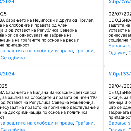
8/2024
У.бр.276
025
02/07/20
А барањето на Неџипоски и други од Прилеп,
СЕ ОДБИВА 
а на слободите и правата од член
заштита на
ја 3 од Уставот на Република Северна
Уставот на
ја кои се однесуваат на забрана на
однесуваат
ација на граѓаните по основ на раса и
социјална 
на припадност
Барања з
за заштита на слободи и права
, 
Граѓани
, 
Одлуки
, 
 
Се одбива
5/2024
У.бр.13
025
09/04/20
А барањето на Билјана Ванковска-Цветковска
СЕ ОДБИВА
, за заштита на слободите и правата од член 110
Скопје, за
3 од Уставот на Република Северна Македонија,
алинеја 3 
днесуваат на правото на политичко дејствување и
што се одн
а на дискриминација по основ на политичка
забраната 
ст
припадност
за заштита на слободи и права
, 
Граѓани
, 
Барања з
 
Се одбива
Одлуки
, 