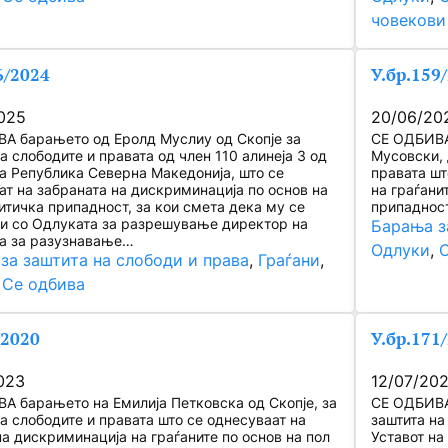
човекови
6/2024
У.бр.159
025
20/06/20
А барањето од Еролд Муслиу од Скопје за
СЕ ОДБИВА
а слободите и правата од член 110 алинеја 3 од
Мусовски, 
на Република Северна Македонија, што се
правата шт
ат на забраната на дискриминација по основ на
на граѓани
итичка припадност, за кои смета дека му се
припаднос
и со Одлуката за разрешување директор на
Барања з
та за разузнавање…
Одлуки
, 
за заштита на слободи и права
, 
Граѓани
, 
 
Се одбива
/2020
У.бр.171
023
12/07/20
А барањето на Емилија Петковска од Скопје, за
СЕ ОДБИВА 
а слободите и правата што се однесуваат на
заштита на
на дискриминација на граѓаните по основ на пол
Уставот на