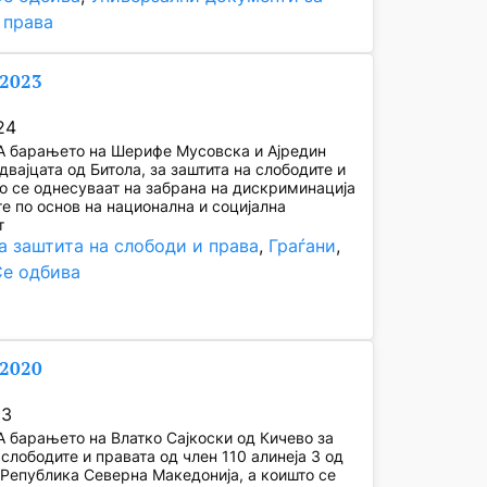
 права
/2023
24
 барањето на Шерифе Мусовска и Ајредин
двајцата од Битола, за заштита на слободите и
о се однесуваат на забрана на дискриминација
те по основ на национална и социјална
т
а заштита на слободи и права
, 
Граѓани
, 
Се одбива
/2020
23
барањето на Влатко Сајкоски од Кичево за
 слободите и правата од член 110 алинеја 3 од
 Република Северна Македонија, а коишто се