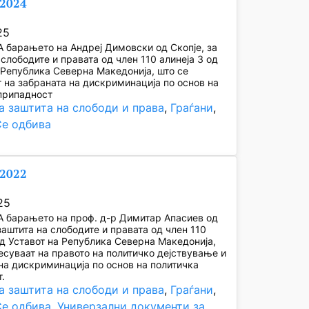
/2024
25
барањето на Андреј Димовски од Скопје, за
 слободите и правата од член 110 алинеја 3 од
 Република Северна Македонија, што се
 на забраната на дискриминација по основ на
припадност
а заштита на слободи и права
, 
Граѓани
, 
Се одбива
3/2022
25
 барањето на проф. д-р Димитар Апасиев од
 заштита на слободите и правата од член 110
од Уставот на Република Северна Македонија,
есуваат на правото на политичко дејствување и
на дискриминација по основ на политичка
.
а заштита на слободи и права
, 
Граѓани
, 
Се одбива
, 
Универзални документи за