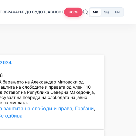
Т
ОБРАЌАЊЕ ДО СУДОТ
ЈАВНОСТ
MK
SQ
EN
BCCF
/2024
26
 барањето на Александар Митовски од
 заштита на слободите и правата од член 110
од Уставот на Република Северна Македонија,
есуваат на повреда на слободата на јавно
 на мислата.
а заштита на слободи и права
, 
Граѓани
, 
Се одбива