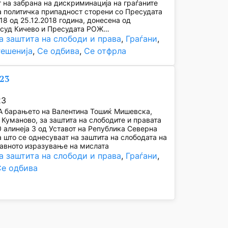
 на забрана на дискриминација на граѓаните
а политичка припадност сторени со Пресудата
18 од 25.12.2018 година, донесена од
 суд Кичево и Пресудата РОЖ…
а заштита на слободи и права
, 
Граѓани
, 
Решенија
, 
Се одбива
, 
Се отфрла
023
23
 барањето на Валентина Тошиќ Мишевска,
 Куманово, за заштита на слободите и правата
0 алинеја 3 од Уставот на Република Северна
 што се однесуваат на заштита на слободата на
јавното изразување на мислата
а заштита на слободи и права
, 
Граѓани
, 
Се одбива