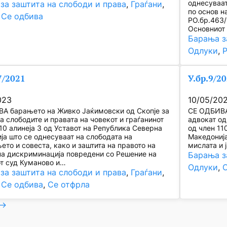
однесуваат
за заштита на слободи и права
, 
Граѓани
, 
по основ н
 
Се одбива
РО.бр.463/
Основниот
Барања з
Одлуки
, 
7/2021
У.бр.9/2
023
10/05/20
А барањето на Живко Јаќимовски од Скопје за
СЕ ОДБИВА
а слободите и правата на човекот и граѓанинот
адвокат од
10 алинеја 3 од Уставот на Република Северна
од член 11
ја што се однесуваат на слободата на
Македонија
то и совеста, како и заштита на правото на
мислата и 
на дискриминација повредени со Решение на
Барања з
т суд Куманово и…
Одлуки
, 
за заштита на слободи и права
, 
Граѓани
, 
 
Се одбива
, 
Се отфрла
→