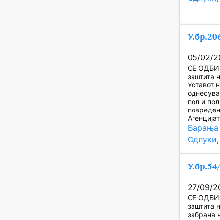
У.бр.20
05/02/2
СЕ ОДБИВ
заштита н
Уставот 
однесува
пол и пол
повреден
Агенција
Барања 
Одлуки
,
У.бр.54
27/09/2
СЕ ОДБИВ
заштита н
забрана 