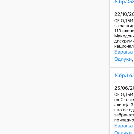
У.бр.25
22/10/2
СЕ ОДБИВ
за заштит
110 алине
Македони
дискримин
национал
Барања 
Одлуки
,
У.бр.16
25/06/2
СЕ ОДБИВ
од Скопје
алинеја 
што се о
забранат
припадно
Барања 
Одлуки
,