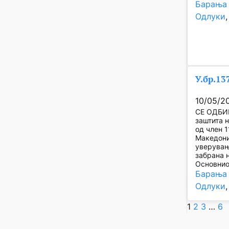
Барања 
Одлуки
,
У.бр.13
10/05/2
СЕ ОДБИВ
заштита н
од член 1
Македони
уверување
забрана 
Основнио
Барања 
Одлуки
,
1
2
3
…
6