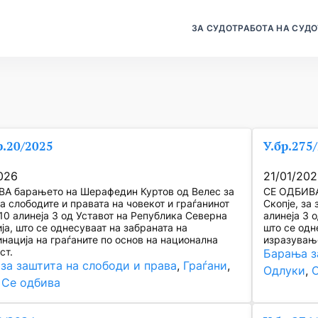
ЗА СУДОТ
РАБОТА НА СУДО
.20/2025
У.бр.275
026
21/01/20
А барањето на Шерафедин Куртов од Велес за
СЕ ОДБИВА
а слободите и правата на човекот и граѓанинот
Скопје, за
10 алинеја 3 од Уставот на Република Северна
алинеја 3 
ја, што се однесуваат на забраната на
што се одн
нација на граѓаните по основ на национална
изразување
ст.
Барања з
за заштита на слободи и права
, 
Граѓани
, 
Одлуки
, 
 
Се одбива