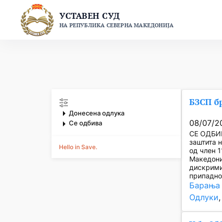
Skip
УСТАВЕН СУД
to
НА РЕПУБЛИКА СЕВЕРНА МАКЕДОНИЈА
content
БЗСП бр
Донесена одлука
08/07/2
Се одбива
СЕ ОДБИВ
заштита н
Hello in Save.
од член 1
Македони
дискрими
припадно
Барања 
Одлуки
,