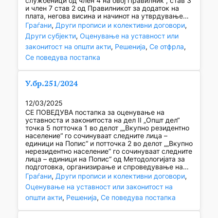
службеници од член 4 на овој Правилник“, став 3
и член 7 став 2 од Правилникот за додаток на
плата, негова висина и начинот на утврдување…
Граѓани
, 
Други прописи и колективни договори
, 
Други субјекти
, 
Оценување на уставност или
законитост на општи акти
, 
Решенија
, 
Се отфрла
, 
Се поведува постапка
У.бр.251/2024
12/03/2025
СЕ ПОВЕДУВА постапка за оценување на
уставноста и законитоста на дел II „Општ дел“
точка 5 потточка 1 во делот „„Вкупно резидентно
население“ го сочинуваат следните лица –
единици на Попис“ и потточка 2 во делот „„Вкупно
нерезидентно население“ го сочинуваат следните
лица – единици на Попис“ од Методологијата за
подготовка, организирање и спроведување на…
Граѓани
, 
Други прописи и колективни договори
, 
Оценување на уставност или законитост на
општи акти
, 
Решенија
, 
Се поведува постапка