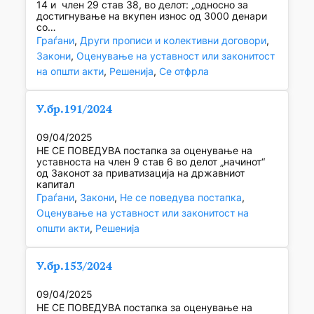
14 и член 29 став 38, во делот: „односно за
достигнување на вкупен износ од 3000 денари
со…
Граѓани
, 
Други прописи и колективни договори
, 
Закони
, 
Оценување на уставност или законитост
на општи акти
, 
Решенија
, 
Се отфрла
У.бр.191/2024
09/04/2025
НЕ СЕ ПОВЕДУВА постапка за оценување на
уставноста на член 9 став 6 во делот „начинот“
од Законот за приватизација на државниот
капитал
Граѓани
, 
Закони
, 
Не се поведува постапка
, 
Оценување на уставност или законитост на
општи акти
, 
Решенија
У.бр.153/2024
09/04/2025
НЕ СЕ ПОВЕДУВА постапка за оценување на