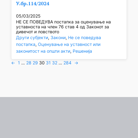
У.бр.114/2024
05/03/2025
НЕ СЕ ПОВЕДУВА постапка за оценување на
уставноста на член 76 став 4 од Законот за
дивечот и ловството
Други субјекти
, 
Закони
, 
Не се поведува
постапка
, 
Оценување на уставност или
законитост на општи акти
, 
Решенија
←
1
…
28
29
30
31
32
…
284
→