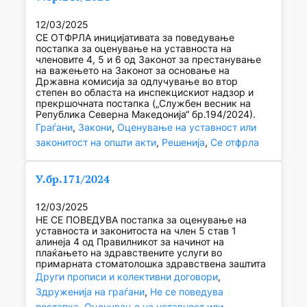
12/03/2025
СЕ ОТФРЛА иницијативата за поведување
постапка за оценување на уставноста на
членовите 4, 5 и 6 од Законот за престанување
на важењето на Законот за основање на
Државна комисија за одлучување во втор
степен во областа на инспекцискиот надзор и
прекршочната постапка („Службен весник на
Репуб­лика Северна Македонија“ бр.194/2024).
Граѓани
, 
Закони
, 
Оценување на уставност или
законитост на општи акти
, 
Решенија
, 
Се отфрла
У.бр.171/2024
12/03/2025
НЕ СЕ ПОВЕДУВА постапка за оценување на
уставноста и законитоста на член 5 став 1
алинеја 4 од Правилникот за начинот на
плаќањето на здравствените услуги во
примарната стоматолошка здравствена заштита
Други прописи и колективни договори
, 
Здруженија на граѓани
, 
Не се поведува
постапка
, 
Оценување на уставност или