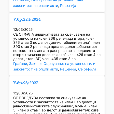
законитост на општи акти
, 
Решенија
У.бр.224/2024
12/03/2025
СЕ ОТФРЛА иницијативата за оценување на
уставноста на член 366 реченица втора, член
376 став 3 во делот „јавниот обвинител или“, член
393 став 2 реченица прва во делот „обвинетиот
во текот на главната расправа во заседанието
стори кривично дело или ако“, член 426 став 4 во
делот „став (3)“, член 435 став 3 во…
Граѓани
, 
Закони
, 
Оценување на уставност или
законитост на општи акти
, 
Решенија
, 
Се отфрла
У.бр.98/2023
12/03/2025
СЕ ПОВЕДУВА постапка за оценување на
уставноста и законитоста на член 1 во делот „и
јавнообвинителските службеници“, член 4, член
5, член 6 став 1 во делот „и јавнообвинителските