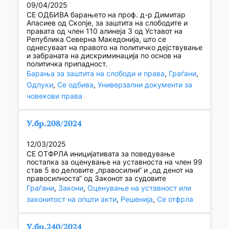
09/04/2025
СЕ ОДБИВА барањето на проф. д-р Димитар
Апасиев од Скопје, за заштита на слободите и
правата од член 110 алинеја 3 од Уставот на
Република Северна Македонија, што се
однесуваат на правото на политичко дејствување
и забраната на дискриминација по основ на
политичка припадност.
Барања за заштита на слободи и права
, 
Граѓани
, 
Одлуки
, 
Се одбива
, 
Универзални документи за
човекови права
У.бр.208/2024
12/03/2025
СЕ ОТФРЛА иницијативата за поведување
постапка за оценување на уставноста на член 99
став 5 во деловите „правосилни“ и „од денот на
правосилноста“ од Законот за судовите
Граѓани
, 
Закони
, 
Оценување на уставност или
законитост на општи акти
, 
Решенија
, 
Се отфрла
У.бр.240/2024