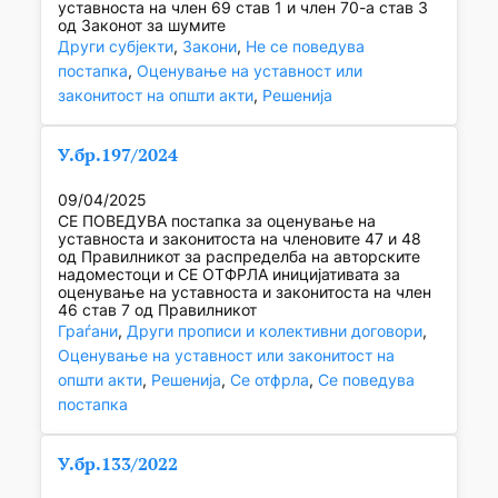
уставноста на член 69 став 1 и член 70-а став 3
од Законот за шумите
Други субјекти
, 
Закони
, 
Не се поведува
постапка
, 
Оценување на уставност или
законитост на општи акти
, 
Решенија
У.бр.197/2024
09/04/2025
СЕ ПОВЕДУВА постапка за оценување на
уставноста и законитоста на членовите 47 и 48
од Правилникот за распределба на авторските
надоместоци и СЕ ОТФРЛА иницијативата за
оценување на уставноста и законитоста на член
46 став 7 од Правилникот
Граѓани
, 
Други прописи и колективни договори
, 
Оценување на уставност или законитост на
општи акти
, 
Решенија
, 
Се отфрла
, 
Се поведува
постапка
У.бр.133/2022