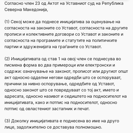
Согласно член 23 од Актот на Уставниот суд на Република
Северна Македонија,
(1) Секој може да поднесе иницијатива за оценување на
согласноста на законите со Уставот, согласноста на другите
прописи и колективните договори со Уставот и законите и
согласноста на програмите и статутите на политичките
партии и здруженијата на граѓаните со Уставот.
(2) Иницијативата од став 1 на овој член се поднесува во
писмена форма во два примероци или електронски и
содржи: означување на законот, прописот или другиот општ
акт односно одделни негови одредби што се оспоруваат,
причини за нивно оспорување, одредбите од Уставот,
односно законот што се повредуваат со тој акт, името и
адресата, односно називот и седиштето на подносителот на
иницијативата, како и потпис на подносителот, односно
потпис од овластениот застапник и печат.
(3) Доколку иницијативата е поднесена во име на друго
лице, задолжително се доставува полномошно.