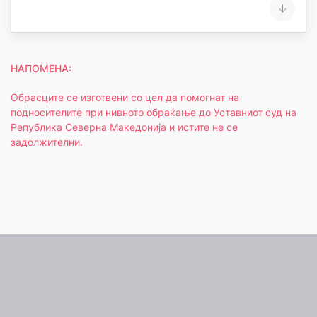
НАПОМЕНА:
Обрасците се изготвени со цел да помогнат на
подносителите при нивното обраќање до Уставниот суд на
Република Северна Македонија и истите не се
задолжителни.