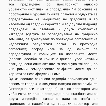
тоа предвидено со просторниот односно
урбанистичкиот план, а според член 14 основите на
просторните и урбанистичките планови и одлуката за
определување на земјиштето во градовите и во
населбите од градски карактер и во другите подрачја
предвидени за станбена и друга комплексна
изградба (одлука за определување на градежно
земјиште) се донесуваат по претходна согласност на
надлежниот републички орган. Со претходна
согласност, според член 15 од Законот, се
определуваат и границите на населените места
(селски населби) за кои не е донесен урбанистички
план, односно општ акт што го заменува тој план, во
чии рамки земјоделското земјиште може да се
користи за неземјоделски намени.
Од изнесените законски одредби произлегува дека
вопоимот градежно земјиште влегува секое земјиште
(изградено или неизградено) што со просторен или
урбанистички план е предвидено за станбена или за
друга изградба, независно дали се наоѓа во
градовите и населбите од градски карактер или