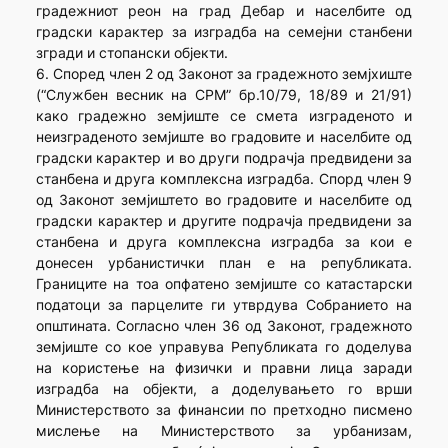
градежниот реон на град Дебар и населбите од
градски карактер за изградба на семејни станбени
згради и стопански објекти.
6. Според член 2 од Законот за градежното земјхиште
(“Службен весник на СРМ” бр.10/79, 18/89 и 21/91)
како градежно земјиште се смета изграденото и
неизграденото земјиште во градовите и населбите од
градски карактер и во други подрачја предвидени за
станбена и друга комплексна изградба. Спорд член 9
од Законот земјиштето во градовите и населбите од
градски карактер и другите подрачја предвидени за
станбена и друга комплексна изградба за кои е
донесен урбанистички план е на републиката.
Границите на тоа опфатено земјиште со катастарски
податоци за парцелите ги утврдува Собранието на
општината. Согласно член 36 од Законот, градежното
земјиште со кое управува Републиката го доделува
на користење на физички и правни лица заради
изградба на објекти, а доделувањето го врши
Министерството за финансии по претходно писмено
мислење на Министерството за урбанизам,