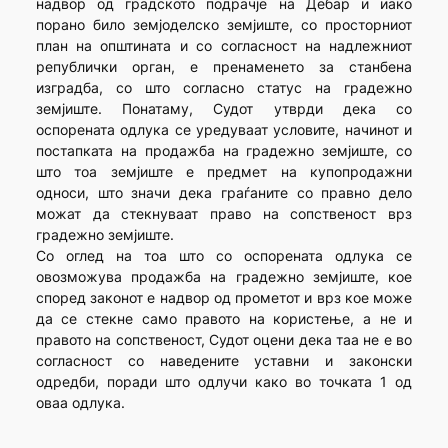
надвор од градското подрачје на Дебар и иако
порано било земјоделско земјиште, со просторниот
план на општината и со согласност на надлежниот
републички орган, е пренаменето за станбена
изградба, со што согласно статус на градежно
земјиште. Понатаму, Судот утврди дека со
оспорената одлука се уредуваат условите, начинот и
постапката на продажба на градежно земјиште, со
што тоа земјиште е предмет на купопродажни
односи, што значи дека граѓаните со правно дело
можат да стекнуваат право на сопственост врз
градежно земјиште.
Со оглед на тоа што со оспорената одлука се
овозможува продажба на градежно земјиште, кое
според законот е надвор од прометот и врз кое може
да се стекне само правото на користење, а не и
правото на сопственост, Судот оцени дека таа не е во
согласност со наведените уставни и законски
одредби, поради што одлучи како во точката 1 од
оваа одлука.