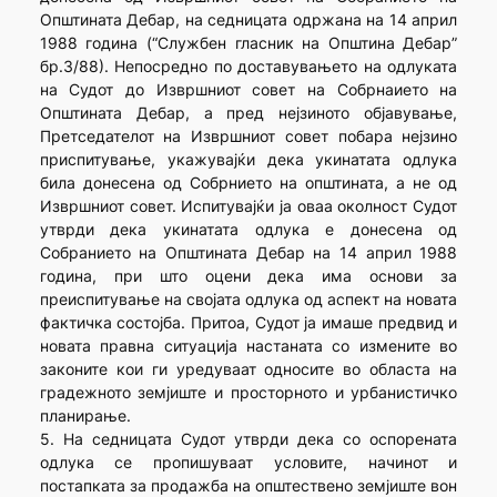
Општината Дебар, на седницата одржана на 14 април
1988 година (“Службен гласник на Општина Дебар”
бр.3/88). Непосредно по доставувањето на одлуката
на Судот до Извршниот совет на Собрнаието на
Општината Дебар, а пред нејзиното објавување,
Претседателот на Извршниот совет побара нејзино
приспитување, укажувајќи дека укинатата одлука
била донесена од Собрнието на општината, а не од
Извршниот совет. Испитувајќи ја оваа околност Судот
утврди дека укинатата одлука е донесена од
Собранието на Општината Дебар на 14 април 1988
година, при што оцени дека има основи за
преиспитување на својата одлука од аспект на новата
фактичка состојба. Притоа, Судот ја имаше предвид и
новата правна ситуација настаната со измените во
законите кои ги уредуваат односите во областа на
градежното земјиште и просторното и урбанистичко
планирање.
5. На седницата Судот утврди дека со оспорената
одлука се пропишуваат условите, начинот и
постапката за продажба на општествено земјиште вон