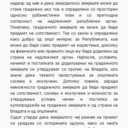
надвор од нив и дека земјоделско земјиште може да
стане градежно ако тоа е определено со просторен
односно урбанистички план и со претходна
согласност на надлежниот републички орган.
Понатаму, градежното земјиште не може да биде
предмет на сопственост. Тоа со закон е определено
како добро од општ интерес за Републиката, кое
може да биде само предмет на користење, доколку
на физичкото или правното лице му биде доделено од
страна на надлежниот орган. Најпосле, условите,
начинот и постапката за доделување на градежното
земјиште се утврдуваат со пропис на Владата, што
значи дека таквото овластување за општината
сосема е исклучено. Дотолку повеќе, заради
неможноста градежното земјиште да биде предмет
на сопственост, сосема е исклучена и можноста за
утврдување услови, начин и постапка за
купопродажба на градежно земјиште и од страна на
Владата и од општините.
Судот утврди дека земјиштето чиј режим на промет
се уредува со оспорената одлука, иако се наоѓа