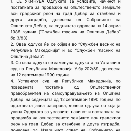
1. СЕ УКИНУВА Одлуката за условите, начинот и
постапката за продажба на општественото земјиште
вон градскиот реон на град Дебар за станбена и
друга изградба, донесена од Собранието на
Општината Дебар, на седницата одржана на 14 април
1988 година (“Службен гласник на Општина Дебар”
бр.3/88).
2. Оваа одлука ќе се објави во “Службен весник на
Република Македонија” и во “Службен гласник на
Општина Дебар”.
3. Со оваа одлука се заменува одлуката на Уставниот
суд на Република Македонија У.бр.202/89, донесена
на 12 септември 1990 година.
4. Уставниот суд на Република Македонија, по
поведената постапка од Општествениот
правобранител на самоуправувањето на Општина
Дебар, на седницата од 12 септември 1990 година, по
одржаната јавна расправа, донесе одлука со која ја
укина Одлуката за условите, начинот и постапката за
продажба на општественото земјиште вон градскиот
реон на град Дебар за станбена и друга изградба,
донесена од Извршниот совет на Собранието на