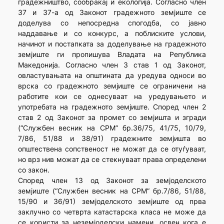
градежништво, сообраќај и екологија. Согласно член
37 и 37-а од Законот градежното земјиште се
доделува со непосредна спогодба, со јавно
наддавање и со конкурс, а поблиските услови,
начинот и постапката за доделување на градежното
земјиште ги пропишува Владата на Република
Македонија. Согласно член 3 став 1 од Законот,
овластувањата на општината да уредува односи во
врска со градежното земјиште се ограничени на
работите кои се однесуваат на уредувањето и
употребата на градежното земјиште. Според член 2
став 2 од Законот за промет со земјишта и згради
(“Службен весник на СРМ” бр.36/75, 41/75, 10/79,
7/86, 51/88 и 38/91) градежните земјишта во
општествена сопственост не можат да се отуѓуваат,
но врз нив можат да се стекнуваат права определени
со закон.
Според член 13 од Законот за земјоделското
земјиште (“Службен весник на СРМ” бр.7/86, 51/88,
15/90 и 36/91) земјоделското земјиште од прва
заклучно со четврта катастарска класа не може да
се користи за неземјоделски намени, освен кога е