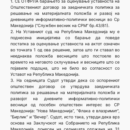
1. СЕ ОТФРЛА барањето за оценување уставноста на
Општествениот договор за заедничката политика за
решавање на материјалната положба и развој на
дневниците информативно-политички весници во Ср
Македонија (“Службен весник на СРМ” бр.43/81).
2. На Уставниот суд на Република Македонија му е
поднесена иницијатива со барање да поведе
постапка за оценување уставноста на актот означен
во точката 1 од ова решение, затоа што ги ставал во
нееднаква положба весниците што постоеле во
времето на неговото склучување и весниците што се
појавиле подоцна, што не било во согласност со
Уставот на Република Македонија.
3. На седницата Судот утврди дека со оспорениот
општествен договор се утврдува заедничката
политика за решавање на материјалната положба и
развојот на дневните информативно-политички
весници од посебен општествен интерес во СР
Македонија: “Нова Македонија”, “Флака е влазримит”,
“Бирлик” и “Вечер”. Судот, исто така, утврди дека врз
основа на Заклучокот на Собранието на Република
Македонија, донесен на седницата одржана на 31