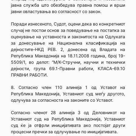
јавна служба што обезбедува правна помош и врши
јавни овластувања во согласност со закон.
Поради изнесеното, Судот, оцени дека во конкретниот
случај не постои основ за поведување на постапка за
оценување на уставноста и законитоста на Одлуката
за донесување на Национална класификација на
дејностите-НКД РЕВ. 2, донесена од Владата на
Република Македонија на 18.11.2008 година, број 19-
5509/1, во делот: “М/К-Стручни, научни и технички
дејности, група 69.1-Правни работи, КЛАСА-69.10
ПРАВНИ РАБОТИ.
8. Согласно член 110 алинеја 1 од Уставот на
Република Македонија, Уставниот суд меѓу другото,
одлучува за согласноста на законите со Уставот.
Согласно членот 28 алинеја 3 од Деловникот на
Уставниот суд на Република Македонија, Уставниот
суд ќе ја отфрли иницијативата ако постојат други
процесни пречки за одлучување по иницијативата.