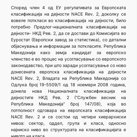
Според член 4 од ЕУ регулативата за Европската
класификација на дејности NACE Rev. 2, доколку се
вовеле поткласи во класификација на дејности, било
потребно Предлог-националната класификација на
дејности- НКД Рев. 2, да се достави до Комисијата во
Еуростат (Европски завод за статистика), со детални
објаснувања и информации за поткласите. Република
Македонија како земја кандидат за европско
членство е во процес на усогласување со европското
законодавство, при што заради усогласување со ново
донесената европска класификација на дејности
NACE Rev. 2, Владата на Република Македонија со
Одлука број 19-5509/1 од 18 ноември 2008 година,
донела нова Националната класификација на
дејностите НКД Рев. 2 (“Службен весник на
Република Македонија” број 147/08), која во
потполност одговара на европската класификација
NACE Rev. 2 и се состои од четири хиерархиски
нивоа: сектор, оддел, група и класа, односно
најниско ниво во структурата на класификацијата е
нивото на класа.