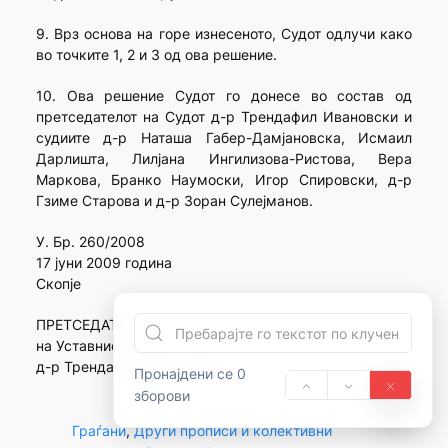
9. Врз основа на горе изнесеното, Судот одлучи како
во точките 1, 2 и 3 од ова решение.
10. Ова решение Судот го донесе во состав од
претседателот на Судот д-р Трендафил Ивановски и
судиите д-р Наташа Габер-Дамјановска, Исмаил
Дарлишта, Лилјана Ингилизова-Ристова, Вера
Маркова, Бранко Наумоски, Игор Спировски, д-р
Гзиме Старова и д-р Зоран Сулејманов.
У. Бр. 260/2008
17 јуни 2009 година
Скопје
ПРЕТСЕДАТЕЛ
на Уставниот суд на Република Македонија
д-р Трендафил Ивановски
Пронајдени се 0
зборови
Граѓани
, 
Други прописи и колективни