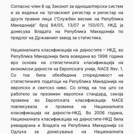
Согласно член 8 од Законот за едношалтерски систем
и за водење на трговскиот регистар и регистар на
други правни лица (“Службен весник на Република
Македонија” број 84/05, 13/07 и 150/07), НКД ја
донесува Владата на Република Македонија по
предлог на Државниот завод за статистика.
Националната класификација на дејностите – НКД, во
Република Македонија била воведена во 1998 година
врз основа на статистичката класификација на
економски дејности на Европската унија, NACE Rev. 1.
Со тоа била обезбедена споредливост на
статистичките податоци на Република Македонија на
европско и светско ниво. Со оглед на тоа што се
работело за преземен европски стандард, секоја
промена во Европската класификација NACE
повлекувала и промена на Националната
класификација на дејности-НКД. Во 2006 година,
Националната класификација на дејностите-НКД била
ревидирана и Владата на Република Македонија со
Одлука за донесување на Националната