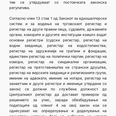
тие се утврдуваат со постоечката законска
регулатива.
Согласно член 13 став 1 од Законот за едношалтерски
систем и за водење на трговскиот регистар и
регистар на други правни лица, судовите, државните
органи, коморите и другите институции коишто водат
основни регистри (судски регистар, регистар на
водни заедници, регистар на водостопанства,
регистар на здруженија на граѓани и фондации,
единствен регистар на политички партии, регистар на
комори, регистар на синдикални организации,
регистар на претставништва на странски друштва,
регистар на верските заедници и религиозните групи,
именик на адвокати, именик на нотари, регистар на
занаетчии и други регистри и именици утврдени со
закон) се должни по службена должност до
Централниот регистар да достават примерок од
решението за упис, заради обезбедување на
податоците од членот 4 на овој закон кои се
однесуваат на: определување и доделување на