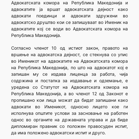
Адвокатската комора на Република Македонија и
адвокатите ја вршат адвокатската дејност како
адвокати поединци и адвокати здружени во
адвокатско друштво кои се запишуваат во Именик на
адвокатите кој се води во Адвокатската комора на
Република Македонија.
Согласно членот 10 од истиот закон, правото на
вршење на адвокатска дејност, се стекнува со упис
во Именикот на адвокатите на Адвокатската комора
на Република Македонија, по што на адвокатот кој е
запишан му се издава лиценца за работа, чија
содржина и постапка за издавање и одземање, е
уредена со Статутот на Адвокатската комора на
Република Македонија, а во членот 12 од Законот е
пропишано кои лица можат да бидат запишани како
адвокати во Именикот, односно лицето кое ги
исполнува општите услови за засновање на работен
однос во органите на државната управа и да биде
дипломиран правник со положен правосуден испит,
да има положено адвокатски испит и друго.