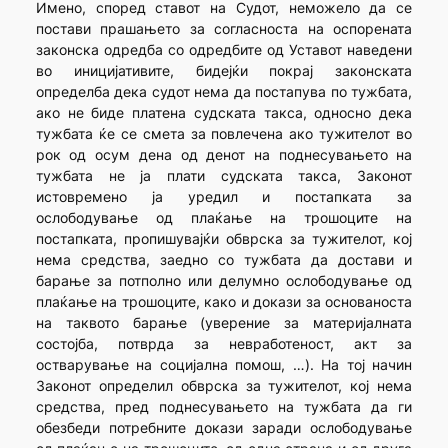
Имено, според ставот на Судот, неможело да се
постави прашањето за согласноста на оспорената
законска одредба со одредбите од Уставот наведени
во иницијативите, бидејќи покрај законската
определба дека судот нема да постапува по тужбата,
ако не биде платена судската такса, односно дека
тужбата ќе се смета за повлечена ако тужителот во
рок од осум дена од денот на поднесувањето на
тужбата не ја плати судската такса, Законот
истовремено ја уредил и постапката за
ослободување од плаќање на трошоците на
постапката, пропишувајќи обврска за тужителот, кој
нема средства, заедно со тужбата да достави и
барање за потполно или делумно ослободување од
плаќање на трошоците, како и докази за основаноста
на таквото барање (уверение за материјалната
состојба, потврда за невработеност, акт за
остварување на социјална помош, …). На тој начин
Законот определил обврска за тужителот, кој нема
средства, пред поднесувањето на тужбата да ги
обезбеди потребните докази заради ослободување