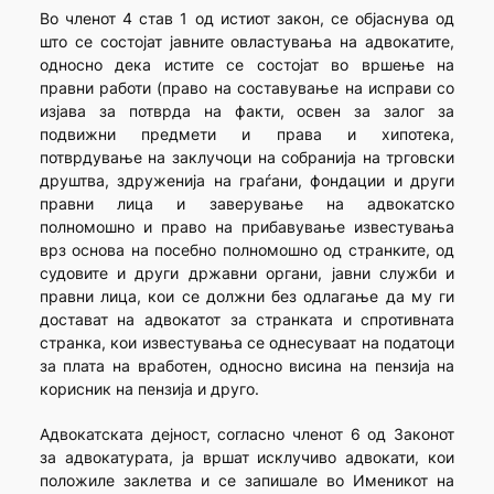
Во членот 4 став 1 од истиот закон, се објаснува од
што се состојат јавните овластувања на адвокатите,
односно дека истите се состојат во вршење на
правни работи (право на составување на исправи со
изјава за потврда на факти, освен за залог за
подвижни предмети и права и хипотека,
потврдување на заклучоци на собранија на трговски
друштва, здруженија на граѓани, фондации и други
правни лица и заверување на адвокатско
полномошно и право на прибавување известувања
врз основа на посебно полномошно од странките, од
судовите и други државни органи, јавни служби и
правни лица, кои се должни без одлагање да му ги
достават на адвокатот за странката и спротивната
странка, кои известувања се однесуваат на податоци
за плата на вработен, односно висина на пензија на
корисник на пензија и друго.
Адвокатската дејност, согласно членот 6 од Законот
за адвокатурата, ја вршат исклучиво адвокати, кои
положиле заклетва и се запишале во Именикот на