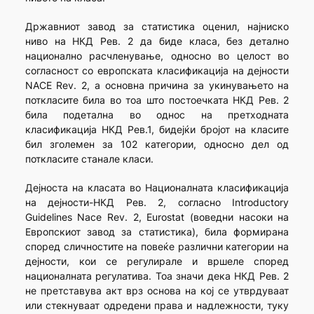
Државниот завод за статистика оценил, најниско
ниво на НКД Рев. 2 да биде класа, без детално
национално расчленување, односно во целост во
согласност со европската класификација на дејности
NACE Rev. 2, а основна причина за укинувањето на
поткласите била во тоа што постоечката НКД Рев. 2
била подетална во однос на претходната
класификација НКД Рев.1, бидејќи бројот на класите
бил зголемен за 102 категории, односно дел од
поткласите станале класи.
Дејноста на класата во Националната класификација
на дејности-НКД Рев. 2, согласно Introductory
Guidelines Nace Rev. 2, Eurostat (воведни насоки на
Европскиот завод за статистика), била формирана
според сличностите на повеќе различни категории на
дејности, кои се регулирале и вршеле според
националната регулатива. Тоа значи дека НКД Рев. 2
не претставува акт врз основа на кој се утврдуваат
или стекнуваат одредени права и надлежности, туку