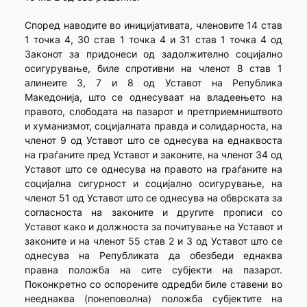
Според наводите во иницијативата, членoвите 14 став
1 точка 4, 30 став 1 точка 4 и 31 став 1 точка 4 од
Законот за придонеси од задолжително социјално
осигурување, биле спротивни на членот 8 став 1
алинеите 3, 7 и 8 од Уставот на Република
Македонија, што се однесуваат на владеењето на
правото, слободата на пазарот и претприемништвото
и хуманизмот, социјалната правда и солидарноста, на
членот 9 од Уставот што се однесува на еднаквоста
на граѓаните пред Уставот и законите, на членот 34 од
Уставот што се однесува на правото на граѓаните на
социјална сигурност и социјално осигурување, на
членот 51 од Уставот што се однесува на обврската за
согласноста на законите и другите прописи со
Уставот како и должноста за почитување на Уставот и
законите и на членот 55 став 2 и 3 од Уставот што се
однесува на Републиката да обезбеди еднаква
правна положба на сите субјекти на пазарот.
Поконкретно со оспорените одредби биле ставени во
нееднаква (понеповолна) положба субјектите на