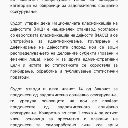
категорија на обврзници за задолжително социјално
осигурување.
Судот, утврди дека Националната класификација на
дејностите (НКД) е национален стандард усогласен
со европската класификација на дејности (NACE) и се
употребува за идентификување, групирање и
дефинирање на дејностите според кои се врши
распределувањето на деловните субјекти (правни и
физички лица), како и за други административни
цели и истата во статистиката се користела за
прибирање, обработка и публикување статистички
податоци.
Судот, утврди и дека членот 14 од Законот за
придонеси од задолжително социјално осигурување,
ги уредува основиците на кои се плаќаат
придонесите од задолжителното социјално
осигурување. Конкретно во став 1 точка 4 од истиот
член, основица за пресметка и плаќање на
придонеси за самовработено лице кое врши