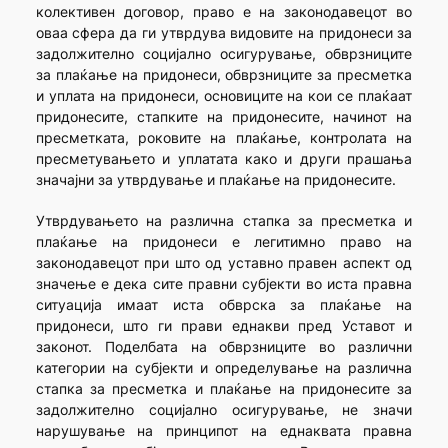
колективен договор, право е на законодавецот во
оваа сфера да ги утврдува видовите на придонеси за
задолжително социјално осигурување, обврзниците
за плаќање на придонеси, обврзниците за пресметка
и уплата на придонеси, основиците на кои се плаќаат
придонесите, стапките на придонесите, начинот на
пресметката, роковите на плаќање, контролата на
пресметувањето и уплатата како и други прашања
значајни за утврдување и плаќање на придонесите.
Утврдувањето на различна стапка за пресметка и
плаќање на придонеси е легитимно право на
законодавецот при што од уставно правен аспект од
значење е дека сите правни субјекти во иста правна
ситуација имаат иста обврска за плаќање на
придонеси, што ги прави еднакви пред Уставот и
законот. Поделбата на обврзниците во различни
категории на субјекти и определување на различна
стапка за пресметка и плаќање на придонесите за
задолжително социјално осигурување, не значи
нарушување на принципот на еднаквата правна