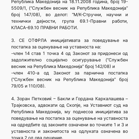
Република Македонија на 18.11.2008 година, број 19-
5509/1, (“Службен весник на Република Македонија”
број 147/08), во делот: “М/К-Стручни, научни и
технички дејности, група 69.1-Правни работи,
КЛАСА-69.10 ПРАВНИ РАБОТИ.
3. СЕ ОТФРЛА иницијативата за поведување на
постапка за оценување на уставноста на:
-член 14 став 1 точка 4 од Законот за придонеси од
задолжително социјално осигурување (“Службен
весник на Република Македонија” број 142/08) и
-член 410-а од Законот за парнична постапка
(“Службен весник на Република Македонија” број
79/05 и 110/08).
4. Зоран Петковиќ – Бакли и Гордана Каркалашева –
Трајковска, адвокати од Скопје, на Уставниот суд на
Република Македонија, му поднесоа иницијатива за
поведување на постапка за оценување на уставноста
на одредбите од законите означени во точките 1 и 3 и
уставноста и законитоста на одлуката означена во
точка 2 од ова решение.