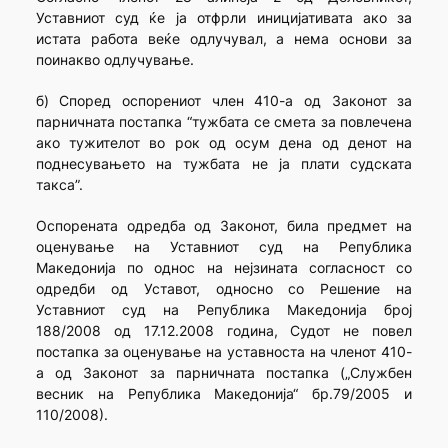
Уставниот суд ќе ја отфрли иницијативата ако за
истата работа веќе одлучувал, а нема основи за
поинакво одлучување.
б) Според оспорениот член 410-а од Законот за
парничната постапка “тужбата се смета за повлечена
ако тужителот во рок од осум дена од денот на
поднесувањето на тужбата не ја плати судската
такса”.
Оспорената одредба од Законот, била предмет на
оценување на Уставниот суд на Република
Македонија по однос на нејзината согласност со
одредби од Уставот, односно со Решение на
Уставниот суд на Република Македонија број
188/2008 од 17.12.2008 година, Судот не повел
постапка за оценување на уставноста на членот 410-
а од Законот за парничната постапка („Службен
весник на Република Македонија“ бр.79/2005 и
110/2008).