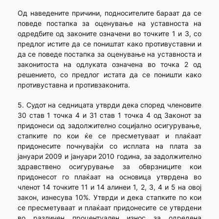
Од наведените причини, подносителите бараат да се
поведе постапка за оценување на уставноста на
одредбите од законите означени во точките 1 и 3, со
предлог истите да се поништат како противуставни и
да се поведе постапка за оценување на уставноста и
законитоста на одлуката означена во точка 2 од
решението, со предлог истата да се поништи како
противуставна и противзаконита.
5. Судот на седницата утврди дека според членовите
30 став 1 точка 4 и 31 став 1 точка 4 од Законот за
придонеси од задолжително социјално осигурување,
стапките по кои ќе се пресметуваат и плаќаат
придонесите почнувајќи со исплата на плата за
јануари 2009 и јануари 2010 година, за задолжително
здравствено осигурување за обврзниците кои
придонесот го плаќаат на основица утврдена во
членот 14 точките 11 и 14 алинеи 1, 2, 3, 4 и 5 на овој
закон, изнесува 10%. Утврди и дека стапките по кои
се пресметуваат и плаќаат придонесите се утврдени
во различен процентуален износ за одредена