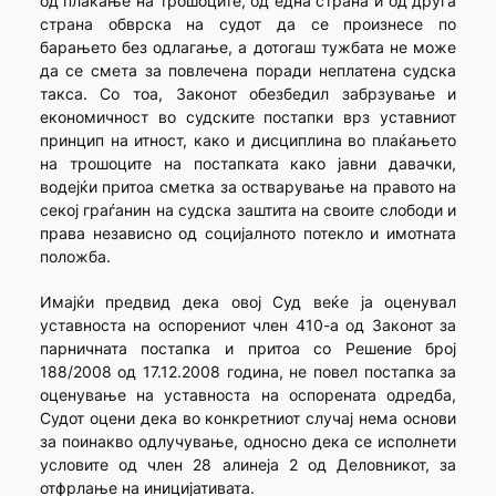
од плаќање на трошоците, од една страна и од друга
страна обврска на судот да се произнесе по
барањето без одлагање, а дотогаш тужбата не може
да се смета за повлечена поради неплатена судска
такса. Со тоа, Законот обезбедил забрзување и
економичност во судските постапки врз уставниот
принцип на итност, како и дисциплина во плаќањето
на трошоците на постапката како јавни давачки,
водејќи притоа сметка за остварување на правото на
секој граѓанин на судска заштита на своите слободи и
права независно од социјалното потекло и имотната
положба.
Имајќи предвид дека овој Суд веќе ја оценувал
уставноста на оспорениот член 410-а од Законот за
парничната постапка и притоа со Решение број
188/2008 од 17.12.2008 година, не повел постапка за
оценување на уставноста на оспорената одредба,
Судот оцени дека во конкретниот случај нема основи
за поинакво одлучување, односно дека се исполнети
условите од член 28 алинеја 2 од Деловникот, за
отфрлање на иницијативата.