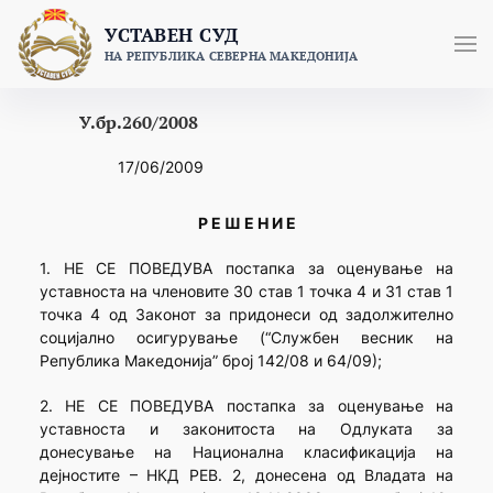
Skip
УСТАВЕН СУД
to
НА РЕПУБЛИКА СЕВЕРНА МАКЕДОНИЈА
content
У.бр.260/2008
17/06/2009
Р Е Ш Е Н И Е
1. НЕ СЕ ПОВЕДУВА постапка за оценување на
уставноста на членовите 30 став 1 точка 4 и 31 став 1
точка 4 од Законот за придонеси од задолжително
социјално осигурување (“Службен весник на
Република Македонија” број 142/08 и 64/09);
2. НЕ СЕ ПОВЕДУВА постапка за оценување на
уставноста и законитоста на Одлуката за
донесување на Национална класификација на
дејностите – НКД РЕВ. 2, донесена од Владата на