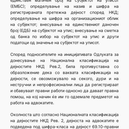
единствен матичен број на субјектот на уписот
(ЕМБС); определување на назив и шифра на
регистрираната претежна дејност според НКД;
определување на шифра на организациониот облик
на субјектот; внесување на единствениот даночен
број (ЕДБ) на субјектот на упис; внесување на сметка
од банка по избор на субјектот на упис и други
податоци од значење на субјектот на уписот.
Според подносителите на иницијативата Одлуката за
донесување на Национална класификација на
дејностите НКД Рев.2, била противуставна со
образложение дека со ваквата класификација на
дејности, се овозможувало на секого, дури и на
нестручни и непрофесионални лица да регистрираат
и обавуваат правни работи односно да даваат правна
помош, на кој начин ќе им го одземале предметот на
работа на адвокатите.
Околноста што согласно Националната класификација
на дејностите НКД Рев. 2, дејноста на адвокатите е
подведена под шифра-класа на дејност 69.10-правни