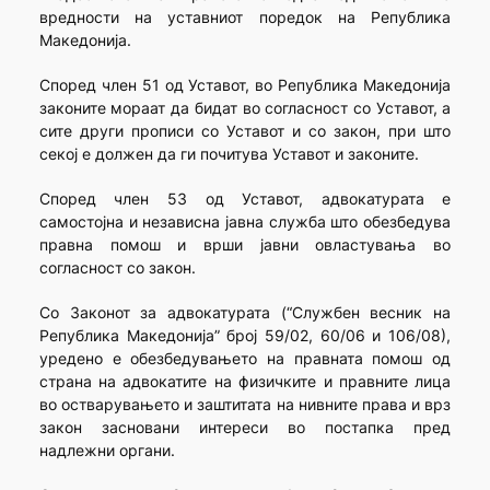
вредности на уставниот поредок на Република
Македонија.
Според член 51 од Уставот, во Република Македонија
законите мораат да бидат во согласност со Уставот, а
сите други прописи со Уставот и со закон, при што
секој е должен да ги почитува Уставот и законите.
Според член 53 од Уставот, адвокатурата е
самостојна и независна јавна служба што обезбедува
правна помош и врши јавни овластувања во
согласност со закон.
Со Законот за адвокатурата (“Службен весник на
Република Македонија” број 59/02, 60/06 и 106/08),
уредено е обезбедувањето на правната помош од
страна на адвокатите на физичките и правните лица
во остварувањето и заштитата на нивните права и врз
закон засновани интереси во постапка пред
надлежни органи.