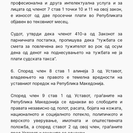
професионална и друга интелектуална услуга и за
лицата од членот 7 став 1 точки 10 и 11 на овој закон,
е износот од две просечни плати во Републиката
објавен во тековниот месец.
Судот, утврди дека членот 410-а од Законот за
парничната постапка, пропишува дека “тужбата се
смета за повлечена ако тужителот во рок од осум
дена од денот на поднесувањето на тужбата не ја
плати судската такса”.
6. Според член 8 став 1 алинеја 3 од Уставот,
владеењето на правото е темелна вредности на
уставниот поредок на Република Македонија.
Според член 9 став 1 од Уставот, граѓаните на
Република Македонија се еднакви во слободите и
правата независно од полот, расата, бојата на кожата,
националното и социјалното потекло, политичкото и
верското уверување, имотната и општествената
положба, а според ставот 2 од овој член, граѓаните
пред Уставот и законите се еднакви.