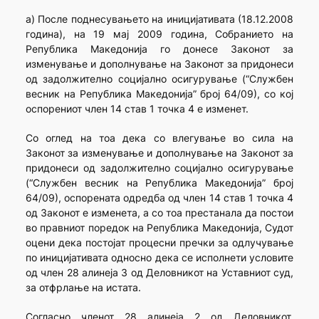
а) После поднесувањето на иницијативата (18.12.2008
година), на 19 мај 2009 година, Собранието на
Република Македонија го донесе Законот за
изменување и дополнување на Законот за придонеси
од задолжително социјално осигурување (“Службен
весник на Република Македонија” број 64/09), со кој
оспорениот член 14 став 1 точка 4 е изменет.
Со оглед на тоа дека со влегување во сила на
Законот за изменување и дополнување на Законот за
придонеси од задолжително социјално осигурување
(“Службен весник на Република Македонија” број
64/09), оспорената одредба од член 14 став 1 точка 4
од Законот е изменета, а со тоа престанала да постои
во правниот поредок на Република Македонија, Судот
оцени дека постојат процесни пречки за одлучување
по иницијативата односно дека се исполнети условите
од член 28 алинеја 3 од Деловникот на Уставниот суд,
за отфрлање на истата.
Согласно членот 28 алинеја 2 од Деловникот,