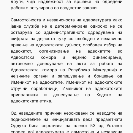
други, чија надлежност за вршење на одредени
работи е регулирана со соодветни закони.
Самостојноста и независноста на адвокатурата како
јавна служба не е детерминирана односно не се
остварува со административното одредување на
шифрата на дејноста туку со слободно и независно
вршење на адвокатската дејност, слободен избор на
адвокатот, организирање на адвокатите во
Адвокатска комора и нејзино финансирање,
автономно донесување на акти за работа на
Адвокатската комора на Република Македонија и
нејзините органи и запишување и бришење од
Именикот на адвокатите, Именикот на адвокатските
стручни соработници, Именикот на адвокатските
приправници и донесување на Кодекс на
адвокатската етика.
Од наведените причини неосновани се наводите на
подносителите на иницијативата дека предметната
Одлука била спротивна на членот 53 од Уставот
според кој адвокатурата е самостојна и независна