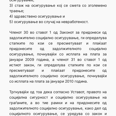
3) стаж на осигурување кој се смета со зголемено
траење;
4) здравствено осигурување и
5) осигурување во случај на невработеност.
Членот 30 во ставот 1 од Законот за придонеси од
задолжително социјално осигурување, ги определува
стапките по кои се пресметуваат и плаќаат
придонесите од задолжителното социјално
осигурување, почнувајќи со исплата на плата за
јануари 2009 година, а членот 31 во ставот 1 од
истиот закон, ги определува стапките по кои се
пресметуваат и плаќаат придонесите од
задолжителното социјално осигурување, почнувајќи
со исплата на плата за јануари 2010 година.
Тргнувајќи од тоа дека согласно Уставот, правото на
социјална сигурност и социјално осигурување на
граѓаните, а во тие рамки и на придонесите од
задолжителното социјално осигурување, како дел од
социјалното осигурување, се уредува со закон и