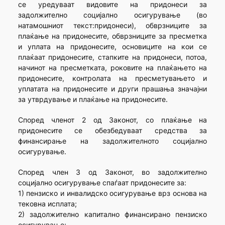
се уредуваат видовите на придонеси за
задолжително социјално осигурување (во
натамошниот текст:придонеси), обврзниците за
плаќање на придонесите, обврзниците за пресметка
и уплата на придонесите, основиците на кои се
плаќаат придонесите, стапките на придонеси, потоа,
начинот на пресметката, роковите на плаќањето на
придонесите, контролата на пресметувањето и
уплатата на придонесите и други прашања значајни
за утврдување и плаќање на придонесите.
Според членот 2 од Законот, со плаќање на
придонесите се обезбедуваат средства за
финансирање на задолжителното социјално
осигурување.
Според член 3 од Законот, во задолжително
социјално осигурување спаѓаат придонесите за:
1) пензиско и инвалидско осигурување врз основа на
тековна исплата;
2) задолжително капитално финансирано пензиско
осигурување;