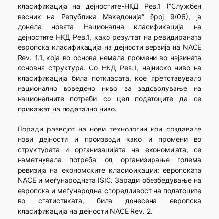
класификација на дејностите-НКД Рев.1 (“Службен
весник на Република Македонија” број 9/06), ја
донела новата Национална класификација на
дејностите НКД Рев.1, како резултат на ревидираната
европска класификација на дејности верзија на NACE
Rev. 1.1, која во основа немала промени во нејзината
основна структура. Со НКД Рев.1, најниско ниво на
класификација била поткласата, кое претставувало
национално воведено ниво за задоволување на
националните потреби со цел податоците да се
прикажат на подетално ниво.
Поради развојот на нови технологии кои создавале
нови дејности и производи како и промени во
структурата и организацијата на економијата, се
наметнувала потреба од организирање голема
ревизија на економските класификации: европската
NACE и меѓународната ISIC. Заради обезбедување на
европска и меѓународна споредливост на податоците
во статистиката, била донесена европска
класификација на дејности NACE Rev. 2.