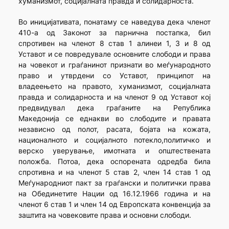
хуманизмот, социјалната правда и солидарноста.
Во иницијативата, понатаму се наведува дека членот
410-а од Законот за парнична постапка, бил
спротивен на членот 8 став 1 алинеи 1, 3 и 8 од
Уставот и се повредувале основните слободи и права
на човекот и граѓанинот признати во меѓународното
право и утврдени со Уставот, принципот на
владеењето на правото, хуманизмот, социјалната
правда и солидарноста и на членот 9 од Уставот кој
предвидувал дека граѓаните на Република
Македонија се еднакви во слободите и правата
независно од полот, расата, бојата на кожата,
националното и социјалното потекло,политичко и
верско уверување, имотната и општествената
положба. Потоа, дека оспорената одредба била
спротивна и на членот 5 став 2, член 14 став 1 од
Меѓународниот пакт за граѓански и политички права
на Обединетите Нации од 16.12.1966 година и на
членот 6 став 1 и член 14 од Европската конвенција за
заштита на човековите права и основни слободи.