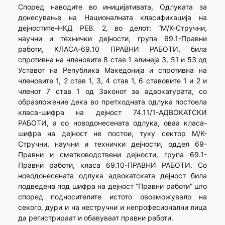
Според наводите во иницијативата, Одлуката за
донесување на Националната класификација на
дејностите-НКД РЕВ. 2, во делот: “М/К-Стручни,
научни и технички дејности, група 69.1-Правни
работи, КЛАСА-69.10 ПРАВНИ РАБОТИ, била
спротивна на членовите 8 став 1 алинеја 3, 51 и 53 од
Уставот на Република Македонија и спротивна на
членовите 1, 2 став 1, 3, 4 став 1, 6 ставовите 1 и 2 и
членот 7 став 1 од Законот за адвокатурата, со
образложение дека во претходната одлука постоела
класа-шифра на дејност 74.11/1-АДВОКАТСКИ
РАБОТИ, а со новодонесената одлука, оваа класа-
шифра на дејност не постои, туку сектор М/К-
Стручни, научни и технички дејности, оддел 69-
Правни и сметководствени дејности, група 69.1-
Правни работи, класа 69.10-ПРАВНИ РАБОТИ. Со
новодонесената одлука адвокатската дејност била
подведена под шифра на дејност “Правни работи” што
според подносителите истото овозможувало на
секого, дури и на нестручни и непрофесионални лица
да регистрираат и обавуваат правни работи.