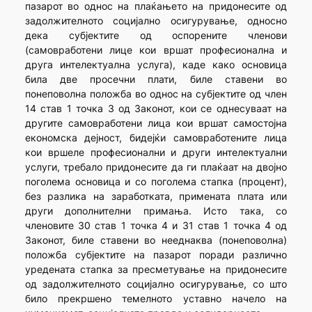
пазарот во однос на плаќањето на придонесите од
задолжителното социјално осигурување, односно
дека субјектите од оспорените членови
(самовработени лице кои вршат професионална и
друга интелектуална услуга), каде како основица
била две просечни плати, биле ставени во
понеповолна положба во однос на субјектите од член
14 став 1 точка 3 од Законот, кои се однесуваат на
другите самовработени лица кои вршат самостојна
економска дејност, бидејќи самовработените лица
кои вршеле професионални и други интелектуални
услуги, требало придонесите да ги плаќаат на двојно
поголема основица и со поголема стапка (процент),
без разлика на заработката, примената плата или
други дополнителни примања. Исто така, со
членовите 30 став 1 точка 4 и 31 став 1 точка 4 од
Законот, биле ставени во нееднаква (понеповолна)
положба субјектите на пазарот поради различно
уредената стапка за пресметување на придонесите
од задолжителното социјално осигурување, со што
било прекршено темелното уставно начело на