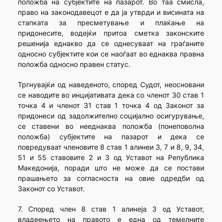
положба на субјектите на пазарот. Во таа смисла,
право на законодавецот е да ја утврди и висината на
стапката за пресметување и плаќање на
придонесите, водејќи притоа сметка законските
решенија еднакво да се однесуваат на граѓаните
односно субјектите кои се наоѓаат во еднаква правна
положба односно правен статус.
Тргнувајќи од наведеното, според Судот, неосновани
се наводите во инцијативата дека со членот 30 став 1
точка 4 и членот 31 став 1 точка 4 од Законот за
придонеси од задолжително социјално осигурување,
се ставени во нееднаква положба (понеповолна
положба) субјектите на пазарот и дека се
повредуваат членовите 8 став 1 алинеи 3, 7 и 8, 9, 34,
51 и 55 ставовите 2 и 3 од Уставот на Република
Македонија, поради што не може да се постави
прашањето за согласноста на овие одредби од
Законот со Уставот.
7. Според член 8 став 1 алинеја 3 од Уставот,
владеењето на правото е една од темелните