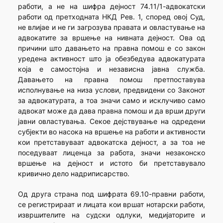
работи, а не на шифра дејност 74.11/1-адвокатски
работи од претходната НКД Рев. 1, според овој Суд,
не влијае и не ги загрозува правата и овластување на
адвокатите за вршење на нивната дејност. Ова од
причини што давањето на правна помош е со закон
уредена активност што ја обезбедува адвокатурата
која е самостојна и независна јавна служба.
Давањето на правна помош претпоставува
исполнување на низа услови, предвидени со Законот
за адвокатурата, а тоа значи само и исклучиво само
адвокат може да дава правна помош и да врши други
јавни овластувања. Секое дејствување на одредени
субјекти во насока на вршење на работи и активности
кои претставуваат адвокатска дејност, а за тоа не
поседуваат лиценца за работа, значи незаконско
вршење на дејност и истото би претставувало
кривично дело надриписарство.
Од друга страна под шифрата 69.10-правни работи,
се регистрираат и лицата кои вршат нотарски работи,
извршителите на судски одлуки, медијаторите и