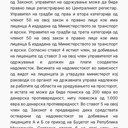
од Законот, управител на одржување може да биде
правно лице регистрирано во Централниот регистар.
Управител на градби од прва и втора категорија од
членот 50 на овој закон е правно лице кое има
лиценца А издадена од Министерството за транспорт
и врски. Управител на градби од трета категорија од
членот 50 на овој закон е правно лице кое има
лиценца Б издадена од Министерството за транспорт
и врски. Согласно ставот 4 истиот член, за добивање
на лиценците од ставот 3 на овој член управителот на
одржување е должен да плати соодветен
надоместок. Висината на надоместокот во зависност
од видот на лиценцата ја утврдува министерот кој
раководи со органот на државната управа надлежен
за работите од областа на уредувањето на просторот,
и истата не може да биде пониска од 200 евра во
денарска противвредност, ниту повисока од 1.000
евра во денарска противвредност. Во ставот 5 на овој
член од Законот е предвидено дека средствата
остварени од надоместокот за добивање на
лиценците А и Б се приход на Буџетот на Република
Македонија. Согласно ставот 6 на овој член, за