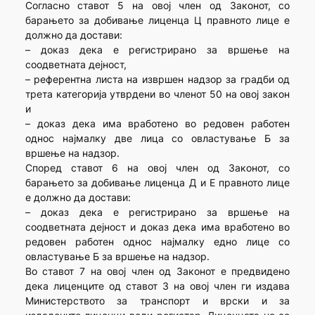
Согласно ставот 5 на овој член од Законот, со
барањето за добивање лиценца Ц правното лице е
должно да достави:
– доказ дека е регистрирано за вршење на
соодветната дејност,
– референтна листа на извршен надзор за градби од
трета категорија утврдени во членот 50 на овој закон
и
– доказ дека има вработено во редовен работен
однос најмалку две лица со овластување Б за
вршење на надзор.
Според ставот 6 на овој член од Законот, со
барањето за добивање лиценца Д и Е правното лице
е должно да достави:
– доказ дека е регистрирано за вршење на
соодветната дејност и доказ дека има вработено во
редовен работен однос најмалку едно лице со
овластување Б за вршење на надзор.
Во ставот 7 на овој член од Законот е предвидено
дека лиценците од ставот 3 на овој член ги издава
Министерството за транспорт и врски и за