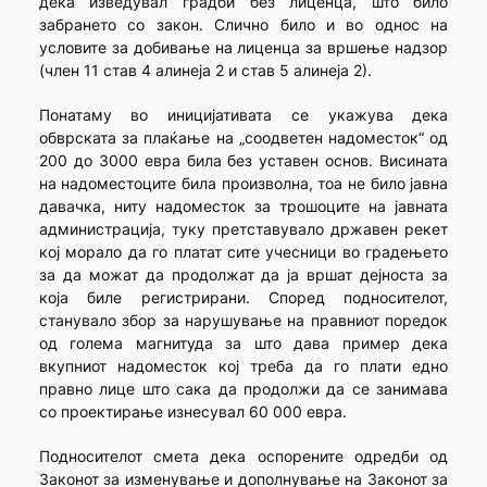
дека изведувал градби без лиценца, што било
забрането со закон. Слично било и во однос на
условите за добивање на лиценца за вршење надзор
(член 11 став 4 алинеја 2 и став 5 алинеја 2).
Понатаму во иницијативата се укажува дека
обврската за плаќање на „соодветен надоместок“ од
200 до 3000 евра била без уставен основ. Висината
на надоместоците била произволна, тоа не било јавна
давачка, ниту надоместок за трошоците на јавната
администрација, туку претставувало државен рекет
кој морало да го платат сите учесници во градењето
за да можат да продолжат да ја вршат дејноста за
која биле регистрирани. Според подносителот,
станувало збор за нарушување на правниот поредок
од голема магнитуда за што дава пример дека
вкупниот надоместок кој треба да го плати едно
правно лице што сака да продолжи да се занимава
со проектирање изнесувал 60 000 евра.
Подносителот смета дека оспорените одредби од
Законот за изменување и дополнување на Законот за