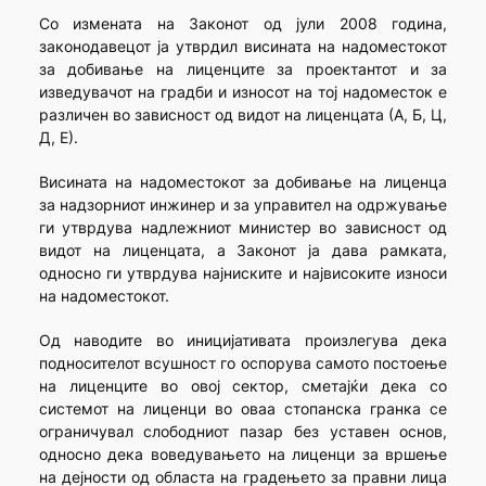
Со измената на Законот од јули 2008 година,
законодавецот ја утврдил висината на надоместокот
за добивање на лиценците за проектантот и за
изведувачот на градби и износот на тој надоместок е
различен во зависност од видот на лиценцата (А, Б, Ц,
Д, Е).
Висината на надоместокот за добивање на лиценца
за надзорниот инжинер и за управител на одржување
ги утврдува надлежниот министер во зависност од
видот на лиценцата, а Законот ja дава рамката,
односно ги утврдува најниските и највисоките износи
на надоместокот.
Од наводите во иницијативата произлегува дека
подносителот всушност го оспорува самото постоење
на лиценците во овој сектор, сметајќи дека со
системот на лиценци во оваа стопанска гранка се
ограничувал слободниот пазар без уставен основ,
односно дека воведувањето на лиценци за вршење
на дејности од областа на градењето за правни лица