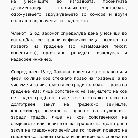
на учесниците во изградбата, проектната
документација, градилиштето, употребата,
одржувањето, здружувањето во комора и други
прашања од значење за градењето.
Членот 12 од Законот определува дека учесници во
изградбата се правни и физички лица: носител на
правото на градење (во натамошниот текст:
инвеститор), проектант, ревидент, изведувач и
надзорен инжинер.
Според член 13 од Законот, инвеститор е правно или
физичко лице кое стекнало право на градење, а во
чие име и за чија сметка се гради градбата. Право на
градење има: лице сопственик на земјиштето на кое
се гради градбата, лице кое стекнало право на
долготраен закуп на градежно земјиште,
концесионер, носител на правото на службеност
заради градба, лице на кое сопственикот на
земјиштето или носителот на правото на долготраен
закуп на градежното земјиште го пренел правото на
градење со правна работа и лице кое врз основа на