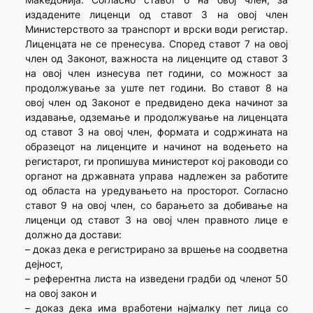
издадените лиценци од ставот 3 на овој член
Министерството за транспорт и врски води регистар.
Лиценцата не се пренесува. Според ставот 7 на овој
член од Законот, важноста на лиценците од ставот 3
на овој член изнесува пет години, со можност за
продолжување за уште пет години. Во ставот 8 на
овој член од Законот е предвидено дека начинот за
издавање, одземање и продолжување на лиценцата
од ставот 3 на овој член, формата и содржината на
образецот на лиценците и начинот на водењето на
регистарот, ги пропишува министерот кој раководи со
органот на државната управа надлежен за работите
од областа на уредувањето на просторот. Согласно
ставот 9 на овој член, со барањето за добивање на
лиценци од ставот 3 на овој член правното лице е
должно да достави:
– доказ дека е регистрирано за вршење на соодветна
дејност,
– референтна листа на изведени градби од членот 50
на овој закон и
– доказ дека има вработени најмалку пет лица со