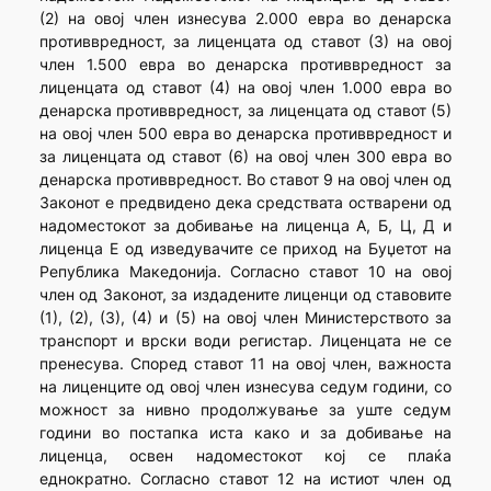
(2) на овој член изнесува 2.000 евра во денарска
противвредност, за лиценцата од ставот (3) на овој
член 1.500 евра во денарска противвредност за
лиценцата од ставот (4) на овој член 1.000 евра во
денарска противвредност, за лиценцата од ставот (5)
на овој член 500 евра во денарска противвредност и
за лиценцата од ставот (6) на овој член 300 евра во
денарска противвредност. Во ставот 9 на овој член од
Законот е предвидено дека средствата остварени од
надоместокот за добивање на лиценца А, Б, Ц, Д и
лиценца Е од изведувачите се приход на Буџетот на
Република Македонија. Согласно ставот 10 на овој
член од Законот, за издадените лиценци од ставовите
(1), (2), (3), (4) и (5) на овој член Министерството за
транспорт и врски води регистар. Лиценцата не се
пренесува. Според ставот 11 на овој член, важноста
на лиценците од овој член изнесува седум години, со
можност за нивно продолжување за уште седум
години во постапка иста како и за добивање на
лиценца, освен надоместокот кој се плаќа
еднократно. Согласно ставот 12 на истиот член од