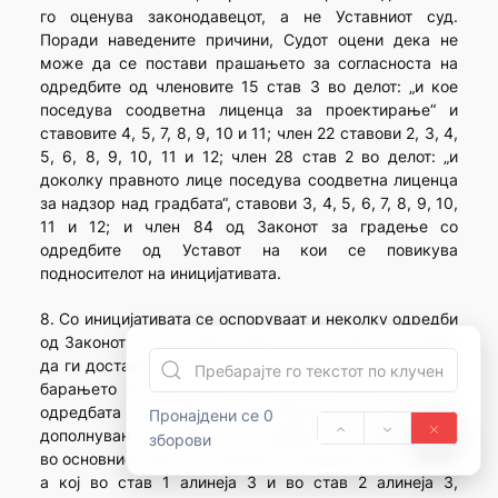
го оценува законодавецот, а не Уставниот суд.
Поради наведените причини, Судот оцени дека не
може да се постави прашањето за согласноста на
одредбите од членовите 15 став 3 во делот: „и кое
поседува соодветна лиценца за проектирање“ и
ставовите 4, 5, 7, 8, 9, 10 и 11; член 22 ставови 2, 3, 4,
5, 6, 8, 9, 10, 11 и 12; член 28 став 2 во делот: „и
доколку правното лице поседува соодветна лиценца
за надзор над градбата“, ставови 3, 4, 5, 6, 7, 8, 9, 10,
11 и 12; и член 84 од Законот за градење со
одредбите од Уставот на кои се повикува
подносителот на иницијативата.
8. Со иницијативата се оспоруваат и неколку одредби
од Законот кои се однесуваат на доказите што треба
да ги достават правните лица при поднесувањето на
барањето за добивање лиценца. Станува збор за
одредбата од член 7 од Законот за измени и
Пронајдени се 0
дополнувања на Законот за градење, со кој всушност
зборови
во основниот текст на Законот се додава нов член 15-
а кој во став 1 алинеја 3 и во став 2 алинеја 3,