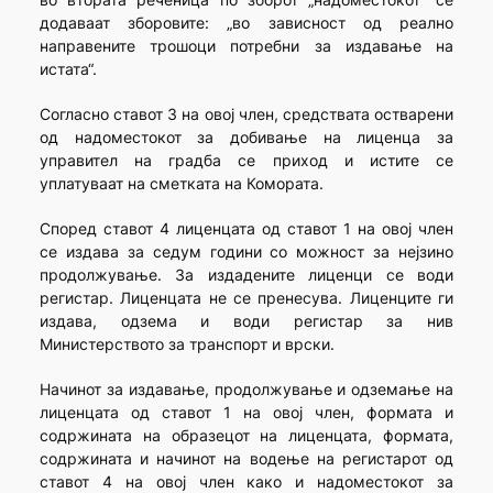
додаваат зборовите: „во зависност од реално
направените трошоци потребни за издавање на
истата“.
Согласно ставот 3 на овој член, средствата остварени
од надоместокот за добивање на лиценца за
управител на градба се приход и истите се
уплатуваат на сметката на Комората.
Според ставот 4 лиценцата од ставот 1 на овој член
се издава за седум години со можност за нејзино
продолжување. За издадените лиценци се води
регистар. Лиценцата не се пренесува. Лиценците ги
издава, одзема и води регистар за нив
Министерството за транспорт и врски.
Начинот за издавање, продолжување и одземање на
лиценцата од ставот 1 на овој член, формата и
содржината на образецот на лиценцата, формата,
содржината и начинот на водење на регистарот од
ставот 4 на овој член како и надоместокот за