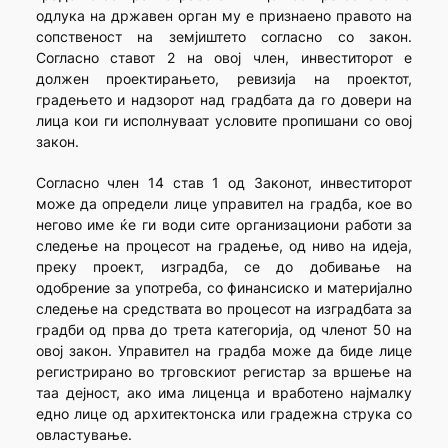
одлука на државен орган му е признаено правото на
сопственост на земјиштето согласно со закон.
Согласно ставот 2 на овој член, инвеститорот е
должен проектирањето, ревизија на проектот,
градењето и надзорот над градбата да го довери на
лица кои ги исполнуваат условите пропишани со овој
закон.
Согласно член 14 став 1 од Законот, инвеститорот
може да определи лице управител на градба, кое во
негово име ќе ги води сите организациони работи за
следење на процесот на градење, од ниво на идеја,
преку проект, изградба, се до добивање на
одобрение за употреба, со финансиско и материјално
следење на средствата во процесот на изградбата за
градби од прва до трета категорија, од членот 50 на
овој закон. Управител на градба може да биде лице
регистрирано во трговскиот регистар за вршење на
таа дејност, ако има лиценца и вработено најмалку
едно лице од архитектонска или градежна струка со
овластување.