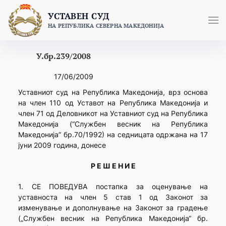
Skip
УСТАВЕН СУД
to
НА РЕПУБЛИКА СЕВЕРНА МАКЕДОНИЈА
content
У.бр.239/2008
17/06/2009
Уставниот суд на Република Македонија, врз основа
на член 110 од Уставот на Република Македонија и
член 71 од Деловникот на Уставниот суд на Република
Македонија (“Службен весник на Република
Македонија” бр.70/1992) на седницата одржана на 17
јуни 2009 година, донесе
Р Е Ш Е Н И Е
1. СЕ ПОВЕДУВА постапка за оценување на
уставноста на член 5 став 1 од Законот за
изменување и дополнување на Законот за градење
(„Службен весник на Република Македонија“ бр.