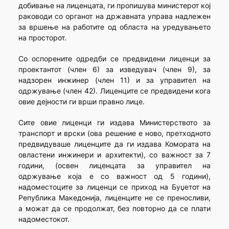
добивање на лиценцата, ги пропишува министерот кој
раководи со органот на државната управа надлежен
за вршење на работите од областа на уредувањето
на просторот.
Со оспорените одредби се предвидени лиценци за
проектантот (член 6) за изведувач (член 9), за
надзорен инжинер (член 11) и за управител на
одржување (член 42). Лиценците се предвидени кога
овие дејности ги врши правно лице.
Сите овие лиценци ги издава Министерството за
транспорт и врски (ова решение е ново, претходното
предвидуваше лиценците да ги издава Комората на
овластени инжинери и архитекти), со важност за 7
години, (освен лиценцата за управител на
одржување која е со важност од 5 години),
надоместоците за лиценци се приход на Буџетот на
Република Македонија, лиценците не се преносливи,
а можат да се продолжат, без повторно да се плати
надоместокот.