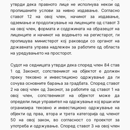
утврди дека правното лице не исполнува некои од
пропишаните услови за нивно издавање. Согласно
ставот 12 на овој член, начинот за издавање,
одземање и продолжување на лиценците од ставот 3
на овој член, формата и содржината на образецот на
лиценците и начинот на водењето на регистарот, ги
пропишува министерот кој раководи со органот на
државната управа надлежен за работите од областа
на уредувањето на просторот.
Судот на седницата утврди дека според член 84 став
1 од Законот, сопственикот на објектот е должен
преку тековно и инвестиционо одржување да ги
сочува основните барања за градбата. Според ставот
2 на овој член од Законот, за работите од ставот 1 на
овој член, сопственикот на објектот може да
определи лице управител на одржување кој врши или
огранизира тековно и инвестиционо одржување на
објекти од прва, втора и трета категорија од членот
50 на овој закон, во согласност со проектот за
употреба и одржување. Според ставот 3 на овој член