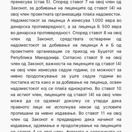
пренесува (став 5). Според ставот 7 на овој член од
Законот, за добивање на лиценците од ставот (4) на
овој член проектната организација плаќа надоместок.
Надоместокот за лиценца А изнесува 1.000 евра во
денарска противвредност, а за лиценца Б 500 евра
во денарска противвредност. Според ставот 8 на овој
член од Законот, средствата остварени од
надоместокот за добивање на лиценци А и Б од
проектните организации се приход на Буџетот на
Република Македонија. Согласно ставот 9 на овој
член од Законот, важноста на лиценците од ставот (4)
на овој член изнесува седум години, со можност за
нивно продолжување за уште седум години во
постапка иста како и за добивање на лиценца, освен
надоместокот кој се плаќа еднократно. Во ставот 10
на истиот член, лиценците од ставот (4) на овој член
може да се одземат доколку се утврди дека
правното лице не исполнува некои од условите
пропишани за нивно издавање. Во ставот 11 на овој
член од Законот е предвидено дека начинот на
издавање, одземање и продолжување на лиценците
од ставот 4 на овој член, формата и содржината на