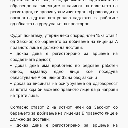
образецот на лиценците и начинот на водењето на
регистарот, ги пропишува министерот кој раководи со
органот на државната управа надлежен за работите
од областа на уредување на просторот.
Судот, понатаму, утврди дека според член 15-а став 1
од Законот, со барањето за добивање на лиценца А
правното лице е должно да достави:
– доказ дека е регистрирано за вршење на
соодветната дејност,
– доказ дека има вработено во редовен работен
однос, најмалку едно лице кое поседува
овластување А од членот 32 на овој закон и
– доказ за висината на осигурување од одговорност
за штета која би можело правното лице да ја направи
на трети лица.
Согласно ставот 2 на истиот член од Законот, со
барањето за добивање на лиценца Б правното лице е
должно да достави:
– доказ дека е регистрирано за вршење на