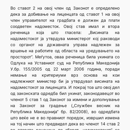
Во ставот 2 на овој член од Законот е определено
дека за добивање на лиценцата од ставот 1 на овој
член управителот на градбата е должен да плати
соодветен надоместок. Овој став имал и втора
реченица која што гласела: „Висината на
надоместокот ја утврдува министерот кој раководи
со органот на државната управа надлежен за
вршење на работите од областа на уредувањето на
просторот“. Меѓутоа, оваа реченица била укината со
Одлука на Уставниот суд на Република Македонија
У.бр. 155/2005 од 22 март 2006 година, поради
немање на критериуми врз основа на кои
надлежниот министер би ја утврдувал висината на
надоместокот за лиценцата. И покрај тоа што овој дел
од законската одредба бил укинат, законодавецот во
членот 5 став 1 од Законот за измени и дополнување
на Законот за градење („Службен весник на
Република Македонија“ бр. 82/2008), во одредбата
што веќе не е во правниот поредок, извршил измена
на тој начин што предвидел дека во членот 14 став 2
во втората реченица по зборот „надоместокот“ се