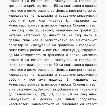
ставот 4 на истиот член, изведувач на градби од
трета категорија од членот 50 на овој закон е правно
лице кое е регистрирано во Централниот регистар за
изведување на градежни и градежно-занаетчиски
работи и кое има лиценца Ц, издадена од
Министерството за транспорт и врски. Според ставот
5 на овој член од Законот, изведувач на градби од
четврта категорија од членот 50 на овој закон е
правно лице кое е регистрирано во Централниот
регистар за изведување на градежни и градежно-
занаетчиски работи и кое има лиценца Д, издадена
од Министерството за транспорт и врски. Согласно
ставот 6 на истиот член, изведувач на градби од
петта категорија од членот 50 на овој закон е правно
лице кое е регистрирано во Централниот регистар за
изведување на градежни и градежно-занаетчиски
работи и кое има лиценца Е, издадена од
Министерството за транспорт и врски. Според ставот
8 на овој член од Законот, за добивање на лиценците
од ставовите (2), (3), (4), (5) и (6) на овој член
изведувачот е должен да плати соодветен
надоместок. Надоместокот на лиценцата од ставот