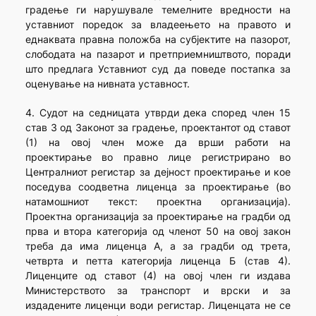
градење ги нарушувале темелните вредности на
уставниот поредок за владеењето на правото и
еднаквата правна положба на субјектите на пазорот,
слободата на пазарот и претприемништвото, поради
што предлага Уставниот суд да поведе постапка за
оценување на нивната уставност.
4. Судот на седницата утврди дека според член 15
став 3 од Законот за градење, проектантот од ставот
(1) на овој член може да врши работи на
проектирање во правно лице регистрирано во
Централниот регистар за дејност проектирање и кое
поседува соодветна лиценца за проектирање (во
натамошниот текст: проектна организација).
Проектна организација за проектирање на градби од
прва и втора категорија од членот 50 на овој закон
треба да има лиценца А, а за градби од трета,
четврта и петта категорија лиценца Б (став 4).
Лиценците од ставот (4) на овој член ги издава
Министерството за транспорт и врски и за
издадените лиценци води регистар. Лиценцата не се