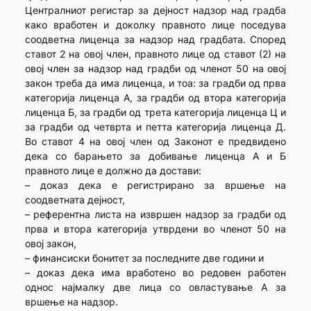
Централниот регистар за дејност надзор над градба
како вработен и доколку правното лице поседува
соодветна лиценца за надзор над градбата. Според
ставот 2 на овој член, правното лице од ставот (2) на
овој член за надзор над градби од членот 50 на овој
закон треба да има лиценца, и тоа: за градби од прва
категорија лиценца А, за градби од втора категорија
лиценца Б, за градби од трета категорија лиценца Ц и
за градби од четврта и петта категорија лиценца Д.
Во ставот 4 на овој член од Законот е предвидено
дека со барањето за добивање лиценца А и Б
правното лице е должно да достави:
– доказ дека е регистрирано за вршење на
соодветната дејност,
– референтна листа на извршен надзор за градби од
прва и втора категорија утврдени во членот 50 на
овој закон,
– финансиски бонитет за последните две години и
– доказ дека има вработено во редовен работен
однос најмалку две лица со овластување А за
вршење на надзор.