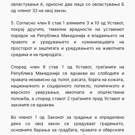
овластување А, односно две лица со овластување Б
од членот 32 на овој закон.
5. Согласно член 8 став 1 алинеите 3 и 10 од Уставот,
покрај другите, темелни вредности на уставниот
поредок на Република Македонија е владеењето на
правото и уредувањето и хуманизацијата на
просторот и заштитата и уредувањето на животната
средина и на природата .
Според член 9 став 1 од Уставот, граѓаните на
Република Македонија се еднакви во слободите и
правата независно од полот, расата, бојата на кожата,
националното и социјалното потекло, политичкото и
верското уверување, имотната и општествена
положба, а според ставот 2 граѓаните пред Уставот и
законите се еднакви.
Во членот 1 од Законот за градење е определено
дека со овој закон се уредуваат градењето,
основните барања на градбата, правата и обврските