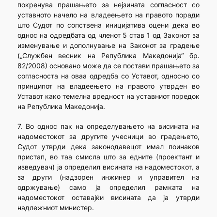
покренува прашањето за нејзината согласност со
уставното начело на владеењето на правото поради
што Судот по сопствена иницијатива оцени дека во
однос на одредбата од членот 5 став 1 од Законот за
изменување и дополнување на Законот за градење
(„Службен весник на Република Македонија“ бр.
82/2008) основано може да се постави прашањето за
согласноста на оваа одредба со Уставот, односно со
принципот на владеењето на правото утврден во
Уставот како темелна вредност на уставниот поредок
на Република Македонија.
7. Во однос пак на определувањето на висината на
надоместокот за другите учесници во градењето,
Судот утврди дека законодавецот имал поинаков
пристап, во таа смисла што за едните (проектант и
изведувач) ја определил висината на надоместокот, а
за други (надзорен инжинер и управител на
одржување) само ја определил рамката на
надоместокот оставајќи висината да ја утврди
надлежниот министер.