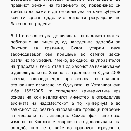
правниот режим на градењето кој подеднакво би
требало да важи и да се однесува на сите субјекти
кои ги вршат одделните дејности регулирани во
Законот за градење.
6. Што се однесува до висината на надоместокот за
добивање на лиценца, од наведените одредби од
Законот за градење, Судот утврди дека
законодавецот ова прашање во самиот закон
различно го уредил. Имено, во однос на управителот
на градбата (член 5 став 1 од Законот за изменување
и дополнување на Законот за градење од 8 јули 2008
година) законодавецот, врз основа на правното
становиште изразено во Одлуката на Уставниот суд
У.бр. 155/2005, ги определил критериумите врз
основа на кои надлежниот министер ја определува
висината на надоместокот, а тој критериум е во
зависност од реално направените трошоци потребни
за издавање на лиценцата. Самиот факт што оваа
измена на Законот е извршена со дополнување на
одредба што не е веќе во правниот поредок го