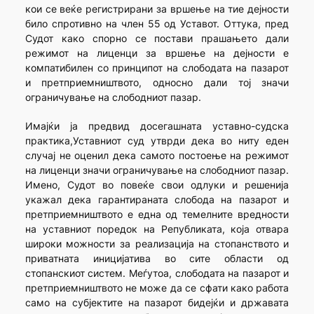
кои се веќе регистрирани за вршење на тие дејности
било спротивно на член 55 од Уставот. Оттука, пред
Судот како спорно се постави прашањето дали
режимот на лиценци за вршење на дејности е
компатибилен со принципот на слободата на пазарот
и претприемништвото, односно дали тој значи
ограничување на слободниот пазар.
Имајќи ја предвид досегашната уставно-судска
практика,Уставниот суд утврди дека во ниту еден
случај не оценил дека самото постоење на режимот
на лиценци значи ограничување на слободниот пазар.
Имено, Судот во повеќе свои одлуки и решенија
укажал дека гарантираната слобода на пазарот и
претприемништвото е една од темелните вредности
на уставниот поредок на Републиката, која отвара
широки можности за реализација на стопанството и
приватната иницијатива во сите области од
стопанскиот систем. Меѓутоа, слободата на пазарот и
претприемништвото не може да се сфати како работа
само на субјектите на пазарот бидејќи и државата