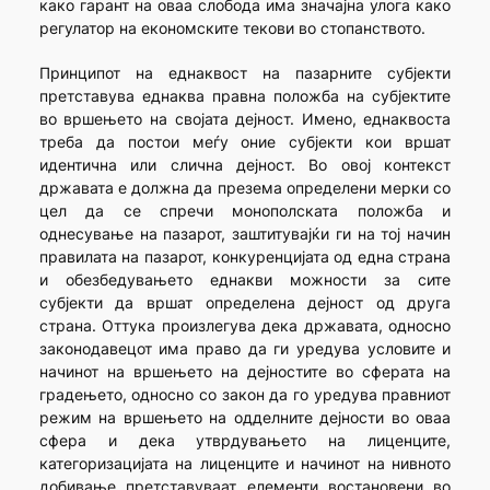
како гарант на оваа слобода има значајна улога како
регулатор на економските текови во стопанството.
Принципот на еднаквост на пазарните субјекти
претставува еднаква правна положба на субјектите
во вршењето на својата дејност. Имено, еднаквоста
треба да постои меѓу оние субјекти кои вршат
идентична или слична дејност. Во овој контекст
државата е должна да презема определени мерки со
цел да се спречи монополската положба и
однесување на пазарот, заштитувајќи ги на тој начин
правилата на пазарот, конкуренцијата од една страна
и обезбедувањето еднакви можности за сите
субјекти да вршат определена дејност од друга
страна. Оттука произлегува дека државата, односно
законодавецот има право да ги уредува условите и
начинот на вршењето на дејностите во сферата на
градењето, односно со закон да го уредува правниот
режим на вршењето на одделните дејности во оваа
сфера и дека утврдувањето на лиценците,
категоризацијата на лиценците и начинот на нивното
добивање претставуваат елементи востановени во