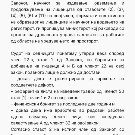
Законот, начинот за издавање, одземање и
продолжување на лиценцата од ставовите (2), (3),
(4), (5), (6) и (11) на овој член, формата и содржината
на образецот на лиценците и начинот на водењето на
регистарот, ги пропишува министерот кој раководи со
органот на државната управа надлежен за работите
од областа на уредувањето на просторот.
Судот на седницата понатаму утврди дека според
член 22-а, став 1 од Законот, со барањето за
добивање на лиценца А и Б од членот 22 на овој
закон, правното лице е должно да достави:
– доказ дека е регистрирано за вршење на
соодветната дејност,
– референтна листа на изведени градби од членот 50
став (1) точки 1 и 2 на овој закон,
– финансиски бонитет за последните две години и
– доказ дека има вработено во редовен работен
однос најмалку десет лица кои поседуваат
овластување А од членот 32 на овој закон.
Согласно ставот 2 на истиот член од Законот, со