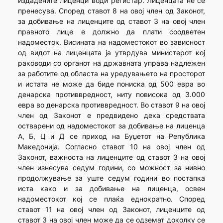
издадените лиценци води регистар. Лиценцата не се
пренесува. Според ставот 8 на овој член од Законот,
за добивање на лиценците од ставот 3 на овој член
правното лице е должно да плати соодветен
надоместок. Висината на надоместокот во зависност
од видот на лиценцата ја утврдува министерот кој
раководи со органот на државната управа надлежен
за работите од областа на уредувањето на просторот
и истата не може да биде пониска од 500 евра во
денарска противвредност, ниту повисока од 3.000
евра во денарска противвредност. Во ставот 9 на овој
член од Законот е предвидено дека средствата
остварени од надоместокот за добивање на лиценца
А, Б, Ц и Д се приход на Буџетот на Република
Македонија. Согласно ставот 10 на овој член од
Законот, важноста на лиценците од ставот 3 на овој
член изнесува седум години, со можност за нивно
продолжување за уште седум години во постапка
иста како и за добивање на лиценца, освен
надоместокот кој се плаќа еднократно. Според
ставот 11 на овој член од Законот, лиценците од
ставот 3 на овој член може да се одземат доколку се