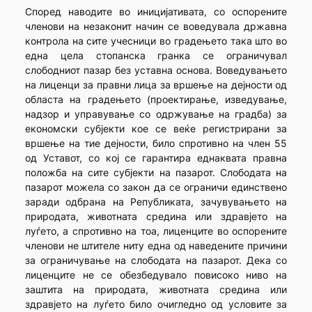
Според наводите во иницијативата, со оспорените
членови на незаконит начин се воведувала државна
контрола на сите учесници во градењето така што во
една цела стопанска гранка се ограничувал
слободниот пазар без уставнa основa. Воведувањето
на лиценци за правни лица за вршење на дејности од
областа на градењето (проектирање, изведување,
надзор и управување со одржување на градба) за
економски субјекти кое се веќе регистрирани за
вршење на тие дејности, било спротивно на член 55
од Уставот, со кој се гарантира еднаквата правна
положба на сите субјекти на пазарот. Слободата на
пазарот можела со закон да се ограничи единствено
заради одбрана на Републиката, зачувувањето на
природата, животната средина или здравјето на
луѓето, а спротивно на тоа, лиценците во оспорените
членови не штителе ниту една од наведените причини
за ограничување на слободата на пазарот. Дека со
лиценците не се обезбедувало повисоко ниво на
заштита на природата, животната средина или
здравјето на луѓето било очигледно од условите за