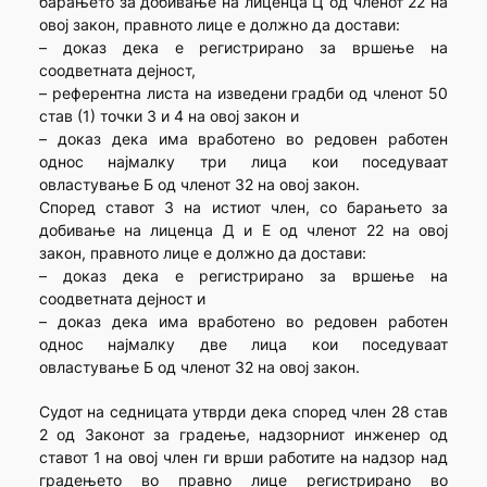
барањето за добивање на лиценца Ц од членот 22 на
овој закон, правното лице е должно да достави:
– доказ дека е регистрирано за вршење на
соодветната дејност,
– референтна листа на изведени градби од членот 50
став (1) точки 3 и 4 на овој закон и
– доказ дека има вработено во редовен работен
однос најмалку три лица кои поседуваат
овластување Б од членот 32 на овој закон.
Според ставот 3 на истиот член, со барањето за
добивање на лиценца Д и Е од членот 22 на овој
закон, правното лице е должно да достави:
– доказ дека е регистрирано за вршење на
соодветната дејност и
– доказ дека има вработено во редовен работен
однос најмалку две лица кои поседуваат
овластување Б од членот 32 на овој закон.
Судот на седницата утврди дека според член 28 став
2 од Законот за градење, надзорниот инженер од
ставот 1 на овој член ги врши работите на надзор над
градењето во правно лице регистрирано во