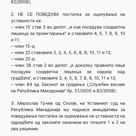
82/2008);
2. НЕ СЕ ПОВЕДУВА постапка за оценување на
уставноста на:
– член 15 став 3 во делот: „и кое поседува соодветна
лиценца за проектирање“ и ставовите 4, 5, 7, 8, 9, 10
и 11;
– член 15-а;
– член 22 ставовите 2, 3, 4, 5, 6, 8, 9, 10, 11 и 12;
– член 22-а;
– член 28 став 2 во делот: „и доколку правното лице
поседува соодветна лиценца за надзор над
градбата“, и ставовите 3, 4, 5, 6, 7, 8, 9, 10, 11 и 12;
– член 84 од Законот за градење („Службен весник
на Република Македонија“ бр. 51/2005 и 82/2008);
3. Мирослав Грчев од Скопје, на Уставниот суд на
Република Македонија му поднесе иницијатива за
поведување постапка за оценување на уставноста на
одредбите од законите означени во точките 1 и 2 на
ова решение.