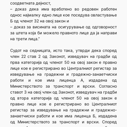
соодветната дејност,
– доказ дека има вработено во редовен работен
однос најмалку едно лице кое поседува овластување
Б од членот 32 на овој закон и
– доказ за висината на осигурување од одговорност
за штета која би можело правното лице да ја направи
на трети лица.”
Судот на седницата, исто така, утврди дека според
член 22 став 2 од Законот, изведувач на градби од
прва категорија од членот 50 на овој закон е правно
лице кое е регистрирано во Централниот регистар за
изведување на градежни и градежно-занаетчиски
работи и кое има лиценца А, издадена од
Министерството за транспорт и врски. Согласно
ставот 3 на овој член од Законот, изведувач на градби
од втора категорија од членот 50 на овој закон е
правно лице кое е регистрирано во Централниот
регистар за изведување на градежни и градежно-
занаетчиски работи и кое има лиценца Б, издадена
од Министерството за транспорт и врски. Според