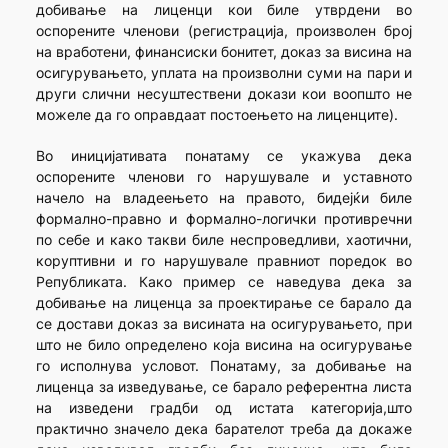
добивање на лиценци кои биле утврдени во
оспорените членови (регистрација, произволен број
на вработени, финансиски бонитет, доказ за висина на
осигурувањето, уплата на произволни суми на пари и
други слични несуштествени докази кои воопшто не
можеле да го оправдаат постоењето на лиценците).
Во иницијативата понатаму се укажува дека
оспорените членови го нарушувале и уставното
начело на владеењето на правото, бидејќи биле
формално-правно и формално-логички противречни
по себе и како такви биле неспроведливи, хаотични,
коруптивни и го нарушувале правниот поредок во
Републиката. Како пример се наведува дека за
добивање на лиценца за проектирање се барало да
се достави доказ за висината на осигурувањето, при
што не било определено која висина на осигурување
го исполнува условот. Понатаму, за добивање на
лиценца за изведување, се барало референтна листа
на изведени градби од истата категорија,што
практично значело дека барателот треба да докаже