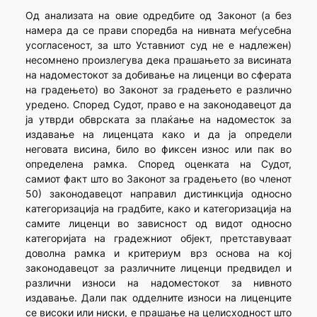
Од анализата на овие одредбите од Законот (а без
намера да се прави споредба на нивната меѓусебна
усогласеност, за што Уставниот суд не е надлежен)
несомнено произлегува дека прашањето за висината
на надоместокот за добивање на лиценци во сферата
на градењето) во Законот за градењето е различно
уредено. Според Судот, право е на законодавецот да
ја утврди обврската за плаќање на надоместок за
издавање на лиценцата како и да ја определи
неговата висина, било во фиксен износ или пак во
определена рамка. Според оценката на Судот,
самиот факт што во Законот за градењето (во членот
50) законодавецот направил дистинкција односно
категоризација на градбите, како и категоризација на
самите лиценци во зависност од видот односно
категоријата на градежниот објект, претставуваат
доволна рамка и критериум врз основа на кој
законодавецот за различните лиценци предвидел и
различни износи на надоместокот за нивното
издавање. Дали пак одделните износи на лиценците
се високи или ниски, е прашање на целисходност што