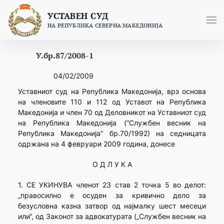
Skip
УСТАВЕН СУД
to
НА РЕПУБЛИКА СЕВЕРНА МАКЕДОНИЈА
content
У.бр.87/2008-1
04/02/2009
Уставниот суд на Република Македонија, врз основа
на членовите 110 и 112 од Уставот на Република
Македонија и член 70 од Деловникот на Уставниот суд
на Република Македонија (“Службен весник на
Република Македонија” бр.70/1992) на седницата
одржана на 4 февруари 2009 година, донесе
О Д Л У К А
1. СЕ УКИНУВА членот 23 став 2 точка 5 во делот:
„правосилно е осуден за кривично дело за
безусловна казна затвор од најмалку шест месеци
или“, од Законот за адвокатурата („Службен весник на