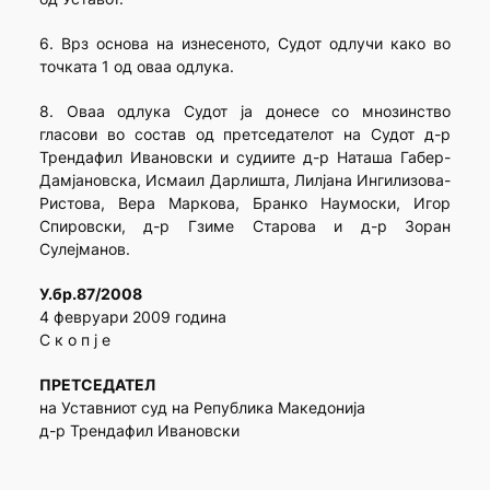
6. Врз основа на изнесеното, Судот одлучи како во
точката 1 од оваа одлука.
8. Оваа одлука Судот ја донесе со мнозинство
гласови во состав од претседателот на Судот д-р
Трендафил Ивановски и судиите д-р Наташа Габер-
Дамјановска, Исмаил Дарлишта, Лилјана Ингилизова-
Ристова, Вера Маркова, Бранко Наумоски, Игор
Спировски, д-р Гзиме Старова и д-р Зоран
Сулејманов.
У.бр.87/2008
4 февруари 2009 година
С к о п ј е
ПРЕТСЕДАТЕЛ
на Уставниот суд на Република Македонија
д-р Трендафил Ивановски