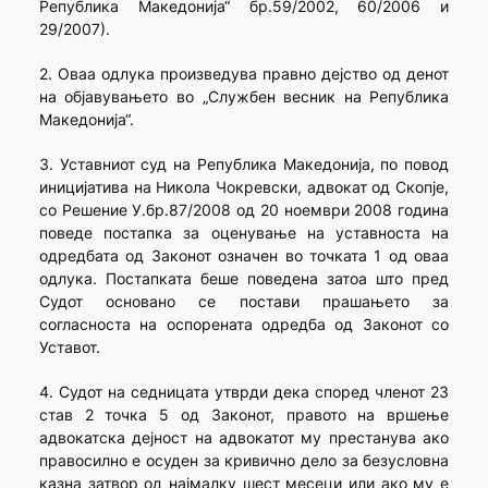
Република Македонија“ бр.59/2002, 60/2006 и
29/2007).
2. Оваа одлука произведува правно дејство од денот
на објавувањето во „Службен весник на Република
Македонија“.
3. Уставниот суд на Република Македонија, по повод
иницијатива на Никола Чокревски, адвокат од Скопје,
со Решение У.бр.87/2008 од 20 ноември 2008 година
поведе постапка за оценување на уставноста на
одредбата од Законот означен во точката 1 од оваа
одлука. Постапката беше поведена затоа што пред
Судот основано се постави прашањето за
согласноста на оспорената одредба од Законот со
Уставот.
4. Судот на седницата утврди дека според членот 23
став 2 точка 5 од Законот, правото на вршење
адвокатска дејност на адвокатот му престанува ако
правосилно е осуден за кривично дело за безусловна
казна затвор од најмалку шест месеци или ако му е