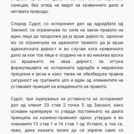
санкции, без оглед на видот на кривичното дело и
неговата природа.
Според Судот, со оспорениот дел од одредбата од
Законот, се ограничува по сила на закон правото на
едно лице да продолжи да ја врши дејноста, односно
му се ограничува на адвокатот правото да ја врши
адвокатската дејност и во случаи кога кривичното
дело за кое тоа лице е осудено не е во никаква врска
со вршењето на оваа дејност, па оттука
формулацијата на оспорената одредба е недоволно
прецизна и јасна и како таква не обезбедува правна
сигурност на граѓаните што е еден од елементите на
уставниот принцип на владеењето на правото.
Судот, при оценување на уставноста на оспорениот
дел од членот 23 став 2 точка 5 од Законот, како
основен критериум го утврди постоењето на двата
принципа на казнено-правниот однос утврден и во
членовите 13 став 1 и 14 став 1 од Уставот, а тоа се,
прво, дека казната може да се изрече само со