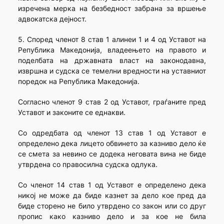
изречена мерка на безбедност забрана за вршење
адвокатска дејност.
5. Според членот 8 став 1 алинеи 1 и 4 од Уставот на
Република Македонија, владеењето на правото и
поделбата на државната власт на законодавна,
извршна и судска се темелни вредности на уставниот
поредок на Република Македонија.
Согласно членот 9 став 2 од Уставот, граѓаните пред
Уставот и законите се еднакви.
Со одредбата од членот 13 став 1 од Уставот е
определено дека лицето обвинето за казниво дело ќе
се смета за невино се додека неговата вина не биде
утврдена со правосилна судска одлука.
Со членот 14 став 1 од Уставот е определено дека
никој не може да биде казнет за дело кое пред да
биде сторено не било утврдено со закон или со друг
пропис како казниво дело и за кое не била