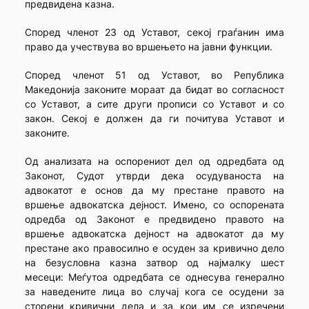
предвидена казна.
Според членот 23 од Уставот, секој граѓанин има
право да учествува во вршењето на јавни функции.
Според членот 51 од Уставот, во Република
Македонија законите мораат да бидат во согласност
со Уставот, а сите други прописи со Уставот и со
закон. Секој е должен да ги почитува Уставот и
законите.
Од анализата на оспорениот дел од одредбата од
Законот, Судот утврди дека осудуваноста на
адвокатот е основ да му престане правото на
вршење адвокатска дејност. Имено, со оспорената
одредба од Законот е предвидено правото на
вршење адвокатска дејност на адвокатот да му
престане ако правосилно е осуден за кривично дело
на безусловна казна затвор од најмалку шест
месеци: Меѓутоа одредбата се однесува генерално
за наведените лица во случај кога се осудени за
сторени кривични дела и за кои им се изречени