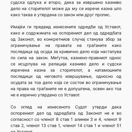
судска одлука и второ, дека за извршено казниво
дело на сторителот може да му се изрече казна што
како таква е утврдена со закон или друг пропис.
Имајќи ги предвид изнесените одредби од Уставот,
како и содржината на оспорениот дел од одредбата
од Законот, во конкретниов случај станува збор за
ограничување на правата на граѓаните како
последица од осуда за кривично дело која настапува
по сила на закон. Меѓутоа, казнено-правниот однос
се исцрпува на релација казниво дело и судски
изречена казна за сторителот, а натамошните
последици од неговото извршување, односно од
осудата за тоа дело која се состои во ограничување
на права на граѓаните не е допуштена, освен ако тоа
не е изрично утврдено со Уставот.
Со оглед на изнесеното Судот утврди дека
оспорениот дел од одредбата од Законот не е во
согласност со членот 8 став 1 алинеи 3 и 4, членот 9
став 2, членот 13 став 1, членот 14 став 1 и членот 51
од Уставот.