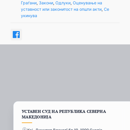
Граѓани
, 
Закони
, 
Одлуки
, 
Оценување на
уставност или законитост на општи акти
, 
Се
укинува
УСТАВЕН СУД НА РЕПУБЛИКА СЕВЕРНА
МАКЕДОНИЈА