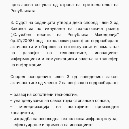
прогласена со указ од страна на претседателот на
Републиката.
3. Судот на седницата утврди дека според член 2 од
Законот за поттикнување на технолошкиот развој
(„Службен весник на Република Македонија“
бр.41/2008) под технолошки развој се подразбираат
активности и обврски за поттикнување и помагање
на развојот на технологиите, иновациите,
информациски и комуникациски знаења и трансфер
на информации.
Според оспорениот член 3 од наведениот закон,
активностите од членот 2 на овој закон подразбираат:
– развој на сопствени технологии,
– унапредување на самостојна стопанска основа,
– модернизација на постојните производни
капацитети,
– изградба на неопходна технолошка инфрастрктура,
– ефектуирање и примена на иновациите,