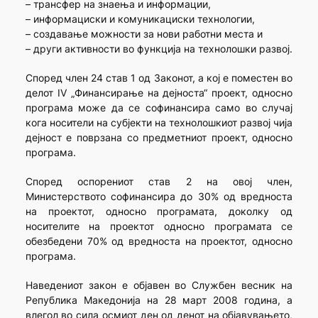
– трансфер на знаења и информации,
– информациски и комуникациски технологии,
– создавање можности за нови работни места и
– други активности во функција на технолошки развој.
Според член 24 став 1 од Законот, а кој е поместен во
делот IV „Финансирање на дејноста“ проект, односно
програма може да се софинансира само во случај
кога носители на субјекти на технолошкиот развој чија
дејност е поврзана со предметниот проект, односно
програма.
Според оспорениот став 2 на овој член,
Министерството софинансира до 30% од вредноста
на проектот, односно програмата, доколку од
носителите на проектот односно програмата се
обезбедени 70% од вредноста на проектот, односно
програма.
Наведениот закон е објавен во Службен весник на
Република Македонија на 28 март 2008 година, а
влегол во сила осмиот ден од денот на објавувањето,