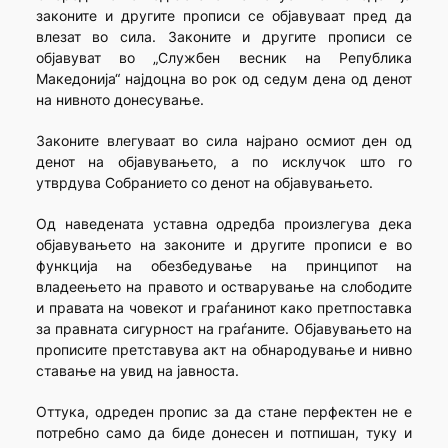
законите и другите прописи се објавуваат пред да
влезат во сила. Законите и другите прописи се
објавуват во „Службен весник на Република
Македонија“ најдоцна во рок од седум дена од денот
на нивното донесување.
Законите влегуваат во сила најрано осмиот ден од
денот на објавувањето, а по исклучок што го
утврдува Собранието со денот на објавувањето.
Од наведената уставна одредба произлегува дека
објавувањето на законите и другите прописи е во
функција на обезбедување на принципот на
владеењето на правото и остварување на слободите
и правата на човекот и граѓанинот како претпоставка
за правната сигурност на граѓаните. Објавувањето на
прописите претставува акт на обнародување и нивно
ставање на увид на јавноста.
Оттука, одреден пропис за да стане перфектен не е
потребно само да биде донесен и потпишан, туку и