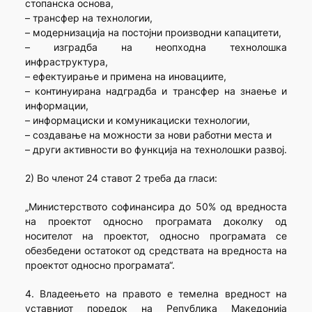
стопанска основа,
– трансфер на технологии,
– модернизација на постојни производни капацитети,
– изградба на неопходна технолошка
инфраструктура,
– ефектуирање и примена на иновациите,
– континуирана надградба и трансфер на знаење и
информации,
– информациски и комуникациски технологии,
– создавање на можности за нови работни места и
– други активности во функција на технолошки развој.
2) Во членот 24 ставот 2 треба да гласи:
„Министерството софинансира до 50% од вредноста
на проектот односно програмата доколку од
носителот на проектот, односно програмата се
обезбедени остатокот од средствата на вредноста на
проектот односно програмата“.
4. Владеењето на правото е темелна вредност на
уставниот поредок на Република Македонија