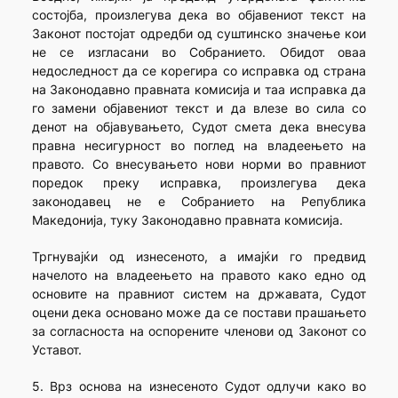
состојба, произлегува дека во објавениот текст на
Законот постојат одредби од суштинско значење кои
не се изгласани во Собранието. Обидот оваа
недоследност да се корегира со исправка од страна
на Законодавно правната комисија и таа исправка да
го замени објавениот текст и да влезе во сила со
денот на објавувањето, Судот смета дека внесува
правна несигурност во поглед на владеењето на
правото. Со внесувањето нови норми во правниот
поредок преку исправка, произлегува дека
законодавец не е Собранието на Република
Македонија, туку Законодавно правната комисија.
Тргнувајќи од изнесеното, а имајќи го предвид
начелото на владеењето на правото како едно од
основите на правниот систем на државата, Судот
оцени дека основано може да се постави прашањето
за согласноста на оспорените членови од Законот со
Уставот.
5. Врз основа на изнесеното Судот одлучи како во