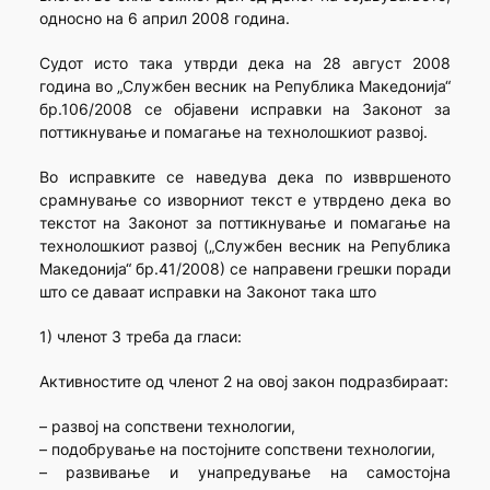
односно на 6 април 2008 година.
Судот исто така утврди дека на 28 август 2008
година во „Службен весник на Република Македонија“
бр.106/2008 се објавени исправки на Законот за
поттикнување и помагање на технолошкиот развој.
Во исправките се наведува дека по изввршеното
срамнување со изворниот текст е утврдено дека во
текстот на Законот за поттикнување и помагање на
технолошкиот развој („Службен весник на Република
Македонија“ бр.41/2008) се направени грешки поради
што се даваат исправки на Законот така што
1) членот 3 треба да гласи:
Активностите од членот 2 на овој закон подразбираат:
– развој на сопствени технологии,
– подобрување на постојните сопствени технологии,
– развивање и унапредување на самостојна