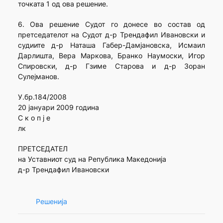
точката 1 од ова решение.
6. Ова решение Судот го донесе во состав од
претседателот на Судот д-р Трендафил Ивановски и
судиите д-р Наташа Габер-Дамјановска, Исмаил
Дарлишта, Вера Маркова, Бранко Наумоски, Игор
Спировски, д-р Гзиме Старова и д-р Зоран
Сулејманов.
У.бр.184/2008
20 јануари 2009 година
С к о п ј е
лк
ПРЕТСЕДАТЕЛ
на Уставниот суд на Република Македонија
д-р Трендафил Ивановски
Решенија