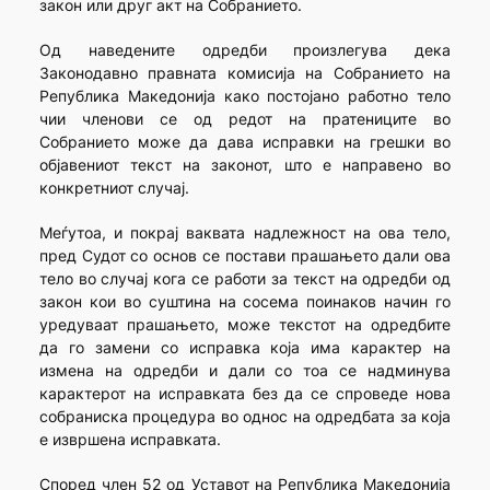
закон или друг акт на Собранието.
Од наведените одредби произлегува дека
Законодавно правната комисија на Собранието на
Република Македонија како постојано работно тело
чии членови се од редот на пратениците во
Собранието може да дава исправки на грешки во
објавениот текст на законот, што е направено во
конкретниот случај.
Меѓутоа, и покрај ваквата надлежност на ова тело,
пред Судот со основ се постави прашањето дали ова
тело во случај кога се работи за текст на одредби од
закон кои во суштина на сосема поинаков начин го
уредуваат прашањето, може текстот на одредбите
да го замени со исправка која има карактер на
измена на одредби и дали со тоа се надминува
карактерот на исправката без да се спроведе нова
собраниска процедура во однос на одредбата за која
е извршена исправката.
Според член 52 од Уставот на Република Македонија