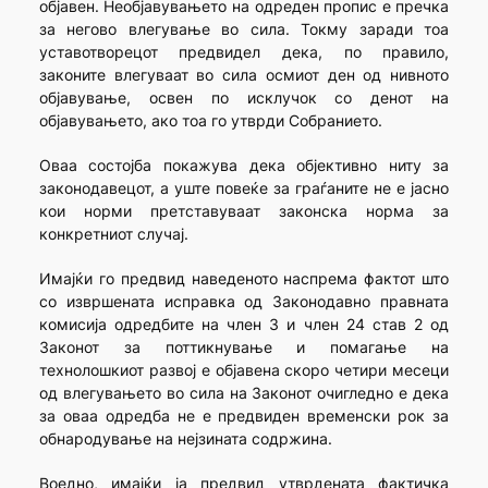
објавен. Необјавувањето на одреден пропис е пречка
за негово влегување во сила. Токму заради тоа
уставотворецот предвидел дека, по правило,
законите влегуваат во сила осмиот ден од нивното
објавување, освен по исклучок со денот на
објавувањето, ако тоа го утврди Собранието.
Оваа состојба покажува дека објективно ниту за
законодавецот, а уште повеќе за граѓаните не е јасно
кои норми претставуваат законска норма за
конкретниот случај.
Имајќи го предвид наведеното наспрема фактот што
со извршената исправка од Законодавно правната
комисија одредбите на член 3 и член 24 став 2 од
Законот за поттикнување и помагање на
технолошкиот развој е објавена скоро четири месеци
од влегувањето во сила на Законот очигледно е дека
за оваа одредба не е предвиден временски рок за
обнародување на нејзината содржина.
Воедно, имајќи ја предвид утврдената фактичка