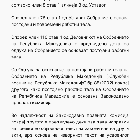
согласно член 8 став 1 алинеја 3 од Уставот.
Според член 76 став 1 од Уставот Собранието основа
постојани и повремени работни тела.
Според член 118 став 1 од Деловникот на Собранието
на Република Македонија е предвидено дека со
одлука на Собранието се основаат постојани работни
тела.
Со Одлука за основање на постојани работни тела на
Собранието на Република Македонија („Службен
весник на Република Македонија“ бр.85/2002) покрај
другото како постојано работно тело на Собранието
на Република Македонија е основана Законодавно
правната комисија.
Во надлежност на Законодавно правната комисија
покрај другото е предвидено дека таа дава исправки
на грешки во објавениот текст на закони или на други
акти, врз основа на изворниот текст на усвоениот