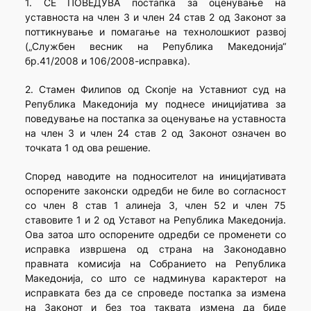
1. СЕ ПОВЕДУВА постапка за оценување на
уставноста на член 3 и член 24 став 2 од Законот за
поттикнување и помагање на технолошкиот развој
(„Службен весник на Република Македонија“
бр.41/2008 и 106/2008-исправка).
2. Стамен Филипов од Скопје на Уставниот суд на
Република Македонија му поднесе иницијатива за
поведување на постапка за оценување на уставноста
на член 3 и член 24 став 2 од Законот означен во
точката 1 од ова решение.
Според наводите на подносителот на иницијативата
оспорените законски одредби не биле во согласност
со член 8 став 1 алинеја 3, член 52 и член 75
ставовите 1 и 2 од Уставот на Република Македонија.
Ова затоа што оспорените одредби се променети со
исправка извршена од страна на Законодавно
правната комисија на Собранието на Република
Македонија, со што се надминува карактерот на
исправката без да се спроведе постапка за измена
на Законот и без тоа таквата измена да биде