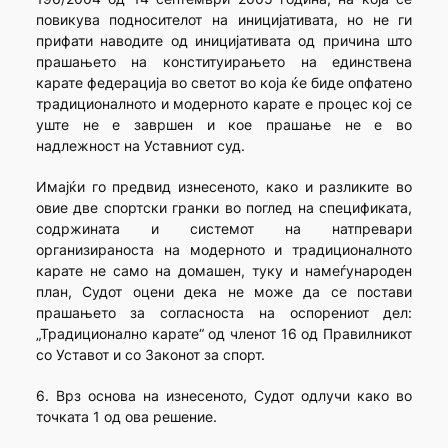
повикува подносителот на иницијативата, но не ги
прифати наводите од иницијативата од причина што
прашањето на конституирањето на единствена
карате федерација во светот во која ќе биде опфатено
традиционалното и модерното карате е процес кој се
уште не е завршен и кое прашање не е во
надлежност на Уставниот суд.
Имајќи го предвид изнесеното, како и разликите во
овие две спортски гранки во поглед на спецификата,
содржината и системот на натпревари
организираноста на модерното и традиционалното
карате не само на домашен, туку и намеѓународен
план, Судот оцени дека не може да се постави
прашањето за согласноста на оспорениот дел:
„Традиционално карате“ од членот 16 од Правилникот
со Уставот и со Законот за спорт.
6. Врз основа на изнесеното, Судот одлучи како во
точката 1 од ова решение.