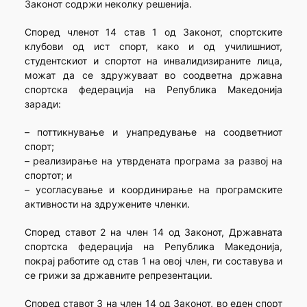
Законот содржи неколку решенија.
Според членот 14 став 1 од Законот, спортските
клубови од ист спорт, како и од училишниот,
студентскиот и спортот на инвалидизираните лица,
можат да се здружуваат во соодветна државна
спортска федерација на Република Македонија
заради:
– поттикнување и унапредување на соодветниот
спорт;
– реализирање на утврдената програма за развој на
спортот; и
– усогласување и координирање на програмските
активности на здружените членки.
Според ставот 2 на член 14 од Законот, Државната
спортска федерација на Република Македонија,
покрај работите од став 1 на овој член, ги составува и
се грижи за државните репрезентации.
Според ставот 3 на член 14 од Законот, во еден спорт