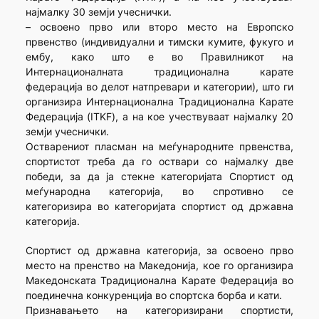
најмалку 30 земји учеснички.
– освоено прво или второ место на Европско
првенство (индивидуални и тимски кумите, фукуго и
ембу, како што е во Правилникот на
Интернационалната традиционална карате
федерација во делот натпревари и категории), што ги
организира Интернационална Традиционална Карате
Федерација (ITKF), а на кое учествуваат најмалку 20
земји учеснички.
Остварениот пласман на меѓународните првенства,
спортистот треба да го оствари со најмалку две
победи, за да ја стекне категоријата Спортист од
меѓународна категорија, во спротивно се
категоризира во категоријата спортист од државна
категорија.
Спортист од државна категорија, за освоено прво
место на пренство на Македонија, кое го организира
Македонската Традиционална Карате Федерација во
поединечна конкуренција во спортска борба и кати.
Признавањето на категоризирани спортисти,