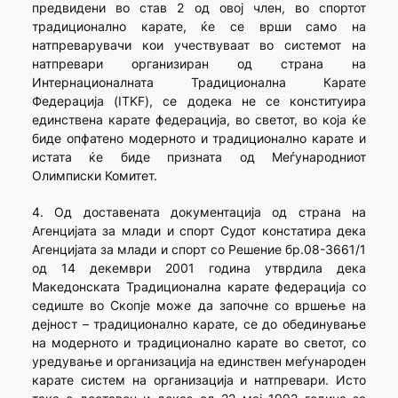
предвидени во став 2 од овој член, во спортот
традиционално карате, ќе се врши само на
натпреварувачи кои учествуваат во системот на
натпревари организиран од страна на
Интернационалната Традиционална Карате
Федерација (ITKF), се додека не се конституира
единствена карате федерација, во светот, во која ќе
биде опфатено модерното и традиционално карате и
истата ќе биде призната од Меѓународниот
Олимписки Комитет.
4. Од доставената документација од страна на
Агенцијата за млади и спорт Судот констатира дека
Агенцијата за млади и спорт со Решение бр.08-3661/1
од 14 декември 2001 година утврдила дека
Македонската Традиционална карате федерација со
седиште во Скопје може да започне со вршење на
дејност – традиционално карате, се до обединување
на модерното и традиционално карате во светот, со
уредување и организација на единствен меѓународен
карате систем на организација и натпревари. Исто