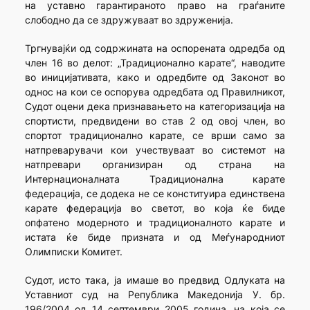
на уставно гарантираното право на граѓаните
слободно да се здружуваат во здруженија.
Тргнувајќи од содржината на оспорената одредба од
член 16 во делот: „Традиционално карате“, наводите
во иницијативата, како и одредбите од Законот во
однос на кои се оспорува одредбата од Правилникот,
Судот оцени дека признавањето на категоризација на
спортисти, предвидени во став 2 од овој член, во
спортот традиционално карате, се врши само за
натпреварувачи кои учествуваат во системот на
натпревари организиран од страна на
Интернационалната Традиционална карате
федерација, се додека не се конституира единствена
карате федерација во светот, во која ќе биде
опфатено модерното и традиционалното карате и
истата ќе биде призната и од Меѓународниот
Олимписки Комитет.
Судот, исто така, ја имаше во предвид Одлуката на
Уставниот суд на Република Македонија У. бр.
196/2004 од 14 септември 2005 година, на која се