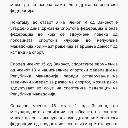
може да се основа само една државна спортска
федерација.
Понатаму, во ставот 6 на членот 14 од Законот е
утврдено дека државна спортска федерација е онаа
федерација во која се здружени повеќе од
половината спортски клубови во Република
Македонија кои имаат решенија за вршење дејност од
ист вид на спорт.
Според членот 15 од Законот, спортските здруженија
од членот 13 и националните спортски федерации на
Република Македонија, заради остварување на
заеднички интерес за развој на спортот, можат да се
здружуваат во сојуз на спортските федерации на
Република Македонија.
Согласно членот 16 став 1 од Законот, во
меѓународните асоцијации од областа на спортот
можат да се зачленуваат само државните спортски
федерации од соодветниот спорт и ги претставуваат