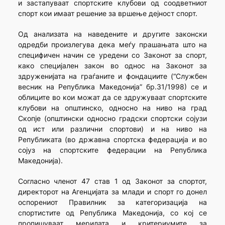
и застапуваат спортските клубови од соодветниот
спорт кои имаат решение за вршење дејност спорт.
Од анализата на наведените и другите законски
одредби произлегува дека меѓу прашањата што на
специфичен начин се уредени со Законот за спорт,
како специјален закон во однос на Законот за
здруженијата на граѓаните и фондациите (“Службен
весник на Република Македонија” бр.31/1998) се и
облиците во кои можат да се здружуваат спортските
клубови на општинско, односно на ниво на град
Скопје (општински односно градски спортски сојузи
од ист или различни спортови) и на ниво на
Републиката (во државна спортска федерација и во
сојуз на спортските федерации на Република
Македонија).
Согласно членот 47 став 1 од Законот за спортот,
директорот на Агенцијата за млади и спорт го донел
оспорениот Правилник за категоризација на
спортистите од Република Македонија, со кој се
пропишуваат мерилата и критериумите за