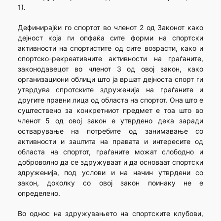
1).
Дефинирајќи го спортот во членот 2 од Законот како
дејност која ги опфаќа сите форми на спортски
активности на спортистите од сите возрасти, како и
спортско-рекреативните активности на граѓаните,
законодавецот во членот 3 од овој закон, како
организациони облици што ја вршат дејноста спорт ги
утврдува спротските здруженија на граѓаните и
другите правни лица од областа на спортот. Она што е
суштествено за конкретниот предмет е тоа што во
членот 5 од овој закон е утврдено дека заради
остварување на потребите од занимавање со
активности и заштита на правата и интересите од
областа на спортот, граѓаните можат слободно и
доброволно да се здружуваат и да основаат спортски
здруженија, под услови и на начин утврдени со
закон, доколку со овој закон поинаку не е
определено.
Во однос на здружувањето на спортските клубови,