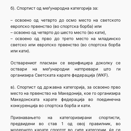
б). Спортист од меѓународна категорија за:
– освоено од четврто до осмо место на светското
европско првенство (во спортска борба) или
– освоено од четврто до шесто место (во кати),
– освоено од прво до трето место на младинско
светско или европско првенство (во спортска борба
или кати).
Остварениот пласман се верифицира доколку се
оствари на меѓународни натпревари што ги
организира Светската карате федерација (WKF).
в). Спортист од државна категорија, за освоено прво
место на првенство на Македонија, кое го организира
Македонската карате федерација во поединечна
конкуренција во спортска борба и кати.
Признавањето на категоризирани спортисти,
предвидени во став 1 од овој правилник, во
модерното карате спортот во сите категории, ќе се