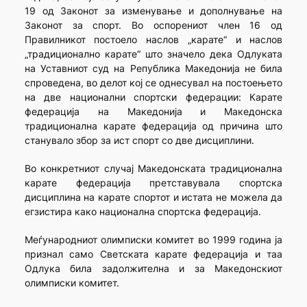
19 од Законот за изменување и дополнување на
Законот за спорт. Во оспорениот член 16 од
Правилникот постоело наслов „карате“ и наслов
„традиционално карате“ што значело дека Одлуката
на Уставниот суд на Република Македонија не била
спроведена, во делот кој се однесувал на постоењето
на две национални спортски федерации: Карате
федерација на Македонија и Македонска
традиционална карате федерација од причина што
станувало збор за ист спорт со две дисциплини.
Во конкретниот случај Македонската традиционална
карате федерација претставувала спортска
дисциплина на карате спортот и истата не можела да
егзистира како национална спортска федерација.
Меѓународниот олимписки комитет во 1999 година ја
признал само Светската карате федерација и таа
Одлука била задолжителна и за Македонскиот
олимписки комитет.