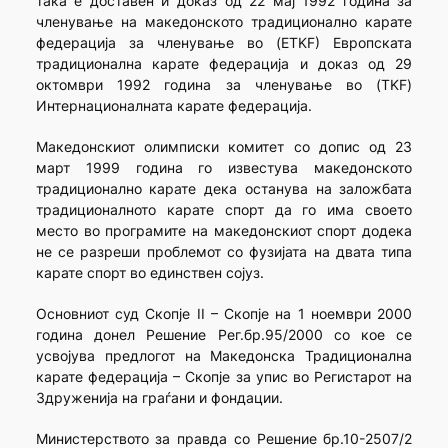
така е доставен и доказ од 22 мај 1992 година за
членување на македонското традиционално карате
федерација за членување во (ETKF) Европската
традиционална карате федерација и доказ од 29
октомври 1992 година за членување во (TKF)
Интернационалната карате федерација.
Македонскиот олимписки комитет со допис од 23
март 1999 година го известува македонското
традиционално карате дека останува на заложбата
традиционалното карате спорт да го има своето
место во програмите на македонскиот спорт додека
не се разреши проблемот со фузијата на двата типа
карате спорт во единствен сојуз.
Основниот суд Скопје II – Скопје на 1 ноември 2000
година донел Решение Рег.бр.95/2000 со кое се
усвојува предлогот на Македонска Традиционална
карате федерација – Скопје за упис во Регистарот на
Здруженија на граѓани и фондации.
Министерството за правда со Решение бр.10-2507/2