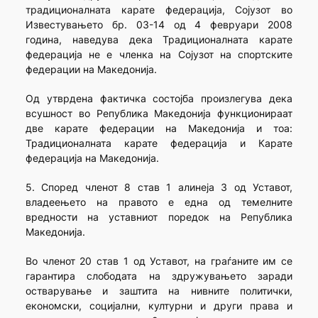
традиционалната карате федерација, Сојузот во
Известувањето бр. 03-14 од 4 февруари 2008
година, наведува дека Традиционалната карате
федерација не е членка на Сојузот на спортските
федерации на Македонија.
Од утврдена фактичка состојба произлегува дека
всушност во Република Македонија функционираат
две карате федерации на Македонија и тоа:
Традиционалната карате федерација и Карате
федерација на Македонија.
5. Според членот 8 став 1 алинеја 3 од Уставот,
владеењето на правото е една од темелните
вредности на уставниот поредок на Република
Македонија.
Во членот 20 став 1 од Уставот, на граѓаните им се
гарантира слободата на здружувањето заради
остварување и заштита на нивните политички,
економски, социјални, културни и други права и