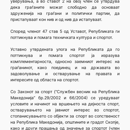
уверувања, а во ставот 2 на овој член се утврдува
дека граѓаните можат слободно да основаат
здруженија на граѓани и политички партии, да
пристапуваат кон нив и од нив да истапуваат.
Според членот 47 став 5 од Уставот, Републиката ги
поттикнува и помага техничката култура и спортот.
Уставно утврдената улога на Републиката да го
поттикнува и помага спортот ја изразува
комплементарноста, односно заемниот интерес на
граѓанинот, како поединец и на државата во
задоволување и остварување на правата и
интересите од областа на спортот.
Со Законот за спорт (“Службен весник на Република
Македонија” бр.29/2002 и 66/2004) се уредуваат
условите и начинот на вршењето на дејноста спорт,
остварувањето на јавниот интерес во спортот,
стопанисувањето со објекти за спорт во сопственост
на Република Македонија, општините и градот Скопје,
како и други прашања од значење за спортот (член