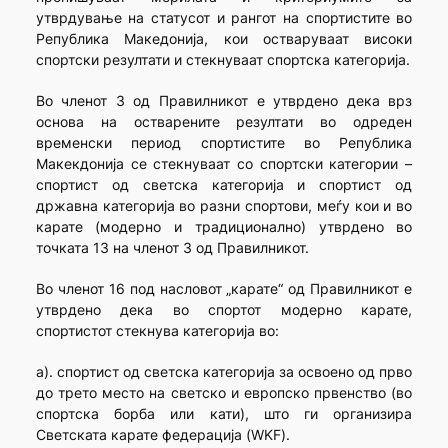
утврдување на статусот и рангот на спортистите во
Република Македонија, кои остваруваат високи
спортски резултати и стекнуваат спортска категорија.
Во членот 3 од Правилникот е утврдено дека врз
основа на остварените резултати во одреден
временски период спортистите во Република
Макекдонија се стекнуваат со спортски категории –
спортист од светска категорија и спортист од
државна категорија во разни спортови, меѓу кои и во
карате (модерно и традиционално) утврдено во
точката 13 на членот 3 од Правилникот.
Во членот 16 под насловот „карате“ од Правилникот е
утврдено дека во спортот модерно карате,
спортистот стекнува категорија во:
а). спортист од светска категорија за освоено од прво
до трето место на светско и европско првенство (во
спортска борба или кати), што ги организира
Светската карате федерација (WKF).