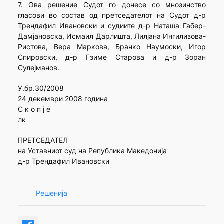
7. Ова решение Судот го донесе со мнозинство
гласови во состав од претседателот на Судот д-р
Трендафил Ивановски и судиите д-р Наташа Габер-
Дамјановска, Исмаил Дарлишта, Лилјана Ингилизова-
Ристова, Вера Маркова, Бранко Наумоски, Игор
Спировски, д-р Гзиме Старова и д-р Зоран
Сулејманов.
У.бр.30/2008
24 декември 2008 година
С к о п ј е
лк
ПРЕТСЕДАТЕЛ
на Уставниот суд на Република Македонија
д-р Трендафил Ивановски
Решенија