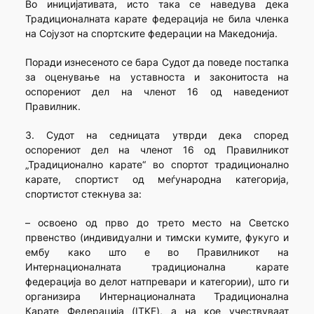
Во иницијативата, исто така се наведува дека
Традиционалната карате федерација не била членка
на Сојузот на спортските федерации на Македонија.
Поради изнесеното се бара Судот да поведе постапка
за оценување на уставноста и законитоста на
оспорениот дел на членот 16 од наведениот
Правилник.
3. Судот на седницата утврди дека според
оспорениот дел на членот 16 од Правилникот
„Традиционално карате“ во спортот традиционално
карате, спортист од меѓународна категорија,
спортистот стекнува за:
– освоено од прво до трето место на Светско
првенство (индивидуални и тимски кумите, фукуго и
ембу како што е во Правилникот на
Интернационалната традиционална карате
федерација во делот натпревари и категории), што ги
организира Интернационалната Традиционална
Карате Федерација (ITKF), а на кое учествуваат