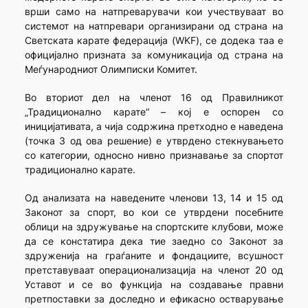
врши само на натпреварувачи кои учествуваат во
системот на натпревари организирани од страна на
Светската карате федерација (WKF), се додека таа е
официјално призната за комуникација од страна на
Меѓународниот Олимписки Комитет.
Во вториот дел на членот 16 од Правилникот
„Традиционално карате“ – кој е оспорен со
иницијативата, а чија содржина претходно е наведена
(точка 3 од ова решение) е утврдено стекнувањето
со категории, односно нивно признавање за спортот
традиционално карате.
Од анализата на наведените членови 13, 14 и 15 од
Законот за спорт, во кои се утврдени посебните
облици на здружување на спортските клубови, може
да се констатира дека тие заедно со Законот за
здруженија на граѓаните и фондациите, всушност
претставуваат операционализација на членот 20 од
Уставот и се во функција на создавање правни
претпоставки за доследно и ефикасно остварување