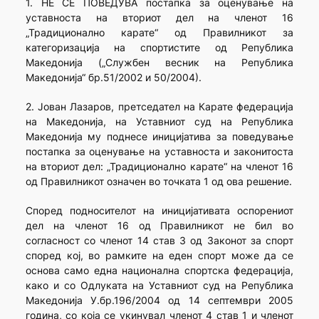
1. НЕ СЕ ПОВЕДУВА постапка за оценување на
уставноста на вториот дел на членот 16
„Традиционално карате“ од Правилникот за
категоризација на спортистите од Република
Македонија („Службен весник на Република
Македонија“ бр.51/2002 и 50/2004).
2. Јован Лазаров, претседател на Карате федерација
на Македонија, на Уставниот суд на Република
Македонија му поднесе иницијатива за поведување
постапка за оценување на уставноста и законитоста
на вториот дел: „Традиционално карате“ на членот 16
од Правилникот означен во точката 1 од ова решение.
Според подносителот на иницијативата оспорениот
дел на членот 16 од Правилникот не бил во
согласност со членот 14 став 3 од Законот за спорт
според кој, во рамките на еден спорт може да се
основа само една национална спортска федерација,
како и со Одлуката на Уставниот суд на Република
Македонија У.бр.196/2004 од 14 септември 2005
година, со која се укинувал членот 4 став 1 и членот