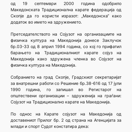
од 19 септември 2000 година одобрило
Македонската Традиционална карате федерација од
Скопје да го користи изразот: „Македонска“ како
додаток во името на здружението.
Претседателството на Сојузот на организациите на
физичка култура на Македонија донесе Заклучок
бр.03-33 од 8 април 1994 година, со кој го прифатил
барањето на Традиционалниот карате сојуз на
Македонија како здружена членка во Сојузот на
физичка култура на Македонија.
Собранието на град Скопје, Градскиот секретаријат
за внатрешни работи со Решение бр.38-616 од 17 јули
1990 година, го запишал во Регистарот на
општествени организации – здруженија на граѓани:
Сојузот на Традиционално карате на Македонија.
По однос на Карате сојузот на Македонија од
доставениот Прилог бр. 2 од страна на Агенцијата за
млади и спорт Судот констатира дека: