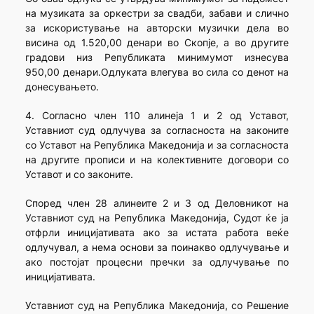
на музиката за оркестри за свадби, забави и слично
за искористување на авторски музички дела во
висина од 1.520,00 денари во Скопје, а во другите
градови низ Републиката минимумот изнесува
950,00 денари.Одлуката влегува во сила со денот на
донесувањето.
4. Согласно член 110 алинеја 1 и 2 од Уставот,
Уставниот суд одлучува за согласноста на законите
со Уставот на Република Македонија и за согласноста
на другите прописи и на колективните договори со
Уставот и со законите.
Според член 28 алинеите 2 и 3 од Деловникот на
Уставниот суд на Република Македонија, Судот ќе ја
отфрли иницијативата ако за истата работа веќе
одлучувал, а нема основи за поинакво одлучување и
ако постојат процесни пречки за одлучување по
иницијативата.
Уставниот суд на Република Македонија, со Решение