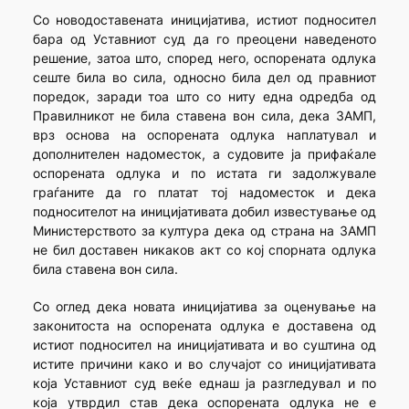
Со новодоставената иницијатива, истиот подносител
бара од Уставниот суд да го преоцени наведеното
решение, затоа што, според него, оспорената одлука
сеште била во сила, односно била дел од правниот
поредок, заради тоа што со ниту една одредба од
Правилникот не била ставена вон сила, дека ЗАМП,
врз основа на оспорената одлука наплатувал и
дополнителен надоместок, а судовите ја прифаќале
оспорената одлука и по истата ги задолжувале
граѓаните да го платат тој надоместок и дека
подносителот на иницијативата добил известување од
Министерството за култура дека од страна на ЗАМП
не бил доставен никаков акт со кој спорната одлука
била ставена вон сила.
Со оглед дека новата иницијатива за оценување на
законитоста на оспорената одлука е доставена од
истиот подносител на иницијативата и во суштина од
истите причини како и во случајот со иницијативата
која Уставниот суд веќе еднаш ја разгледувал и по
која утврдил став дека оспорената одлука не е