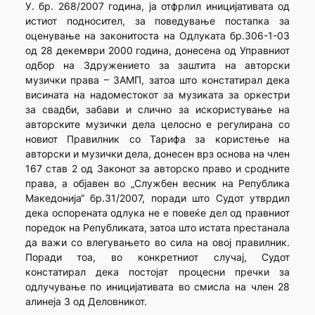
У. бр. 268/2007 година, ја отфрлил иницијативата од
истиот подносител, за поведување постапка за
оценување на законитоста на Одлуката бр.306-1-03
од 28 декември 2000 година, донесена од Управниот
одбор на Здружението за заштита на авторски
музички права – ЗАМП, затоа што констатирал дека
висината на надоместокот за музиката за оркестри
за свадби, забави и слично за искористување на
авторските музички дела целосно е регулирана со
новиот Правилник со Тарифа за користење на
авторски и музички дела, донесен врз основа на член
167 став 2 од Законот за авторско право и сродните
права, а објавен во „Службен весник на Република
Македонија“ бр.31/2007, поради што Судот утврдил
дека оспорената одлука не е повеќе дел од правниот
поредок на Републиката, затоа што истата престанала
да важи со влегувањето во сила на овој правилник.
Поради тоа, во конкретниот случај, Судот
констатирал дека постојат процесни пречки за
одлучување по иницијативата во смисла на член 28
алинеја 3 од Деловникот.