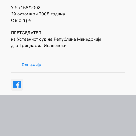
У.бр.158/2008
29 октомври 2008 година
С к о п ј е
ПРЕТСЕДАТЕЛ
на Уставниот суд на Република Македонија
д-р Трендафил Ивановски
Решенија