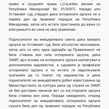
право и сродните права („Службен весник на
Република Македонија“ бр. 31/2007), поради што
Уставниот суд утврдил дека оспорената одлука не е
повеќе дел од правниот поредок на Република
Македонија, затоа што истата престанала да важи со
влегувањето во сила на овој правилник.
Подносителот на иницијативата смета дека ваквата
одлука на Уставниот суд била апсолутно неоснована,
затоа што со ниту една одредба од Правилникот не
била ставена вон сила оспорената одлука, дека
ЗАМП, врз основа на оспорената одлука наплатувал и
дополнителен надоместок, а судовите ја прифаќале
оспорената одлука и по истата ги задолжувале
граѓаните да го платат тој надоместок и дека
подносителот на иницијативата добил известување од
Министерството за култура дека од страна на ЗАМП
не бил доставен никаков акт со кој спорната одлука
била ставена вон сила. Поради наведеното, според
подносителот на иницијативата, оспорената одлука
сеуште била дел од правниот поредок на Република