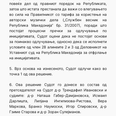
повеќе дел од правниот поредок на Републиката,
затоа што истата престанала да важи со влегувањето
во сила на Правилникот со тарифа за користење на
авторски музички дела („Службен весник на
Република Македонија“ бр. 31/2007), поради што
постојат процесни пречки за одлучување по
иницијативата, Судот оцени дека не постојат основи
за поинакво одлучување, односно дека се исполнети
условите од член 28 алинеите 2 и 3 од Деловникот на
Уставниот суд на Република Македонија за отфрлање
на иницијативата.
5. Врз основа на изнесеното, Судот одлучи како во
точка 1 од ова решение.
6. Ова решение Судот го донесе во состав од
претседателот на Судот д-р Трендафил Ивановски и
судиите: д-р Наташа Габер-Дамјановска, Исмаил
Дарлишта, Лилјана Ингилизова-Ристова, Вера
Маркова, Бранко Наумоски, Игор Спировски, д-р
Гзиме Старова и д-р Зоран Сулејманов.