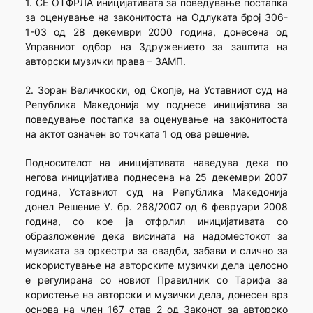
1. СЕ ОТФРЛА иницијативата за поведување постапка
за оценување на законитоста на Одлуката број 306-
1-03 од 28 декември 2000 година, донесена од
Управниот одбор на Здружението за заштита на
авторски музички права – ЗАМП.
2. Зоран Величкоски, од Скопје, на Уставниот суд на
Република Македонија му поднесe иницијатива за
поведување постапка за оценување на законитоста
на актот означен во точката 1 од ова решение.
Подносителот на иницијативата наведува дека по
негова иницијатива поднесена на 25 декември 2007
година, Уставниот суд на Република Македонија
донел Решение У. бр. 268/2007 од 6 февруари 2008
година, со кое ја отфрлил иницијативата со
образложение дека висината на надоместокот за
музиката за оркестри за свадби, забави и слично за
искористување на авторските музички дела целосно
е регулирана со новиот Правилник со Тарифа за
користење на авторски и музички дела, донесен врз
основа на член 167 став 2 од Законот за авторско