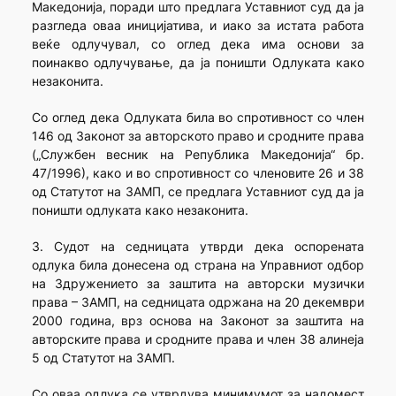
Македонија, поради што предлага Уставниот суд да ја
разгледа оваа иницијатива, и иако за истата работа
веќе одлучувал, со оглед дека има основи за
поинакво одлучување, да ја поништи Одлуката како
незаконита.
Со оглед дека Одлуката била во спротивност со член
146 од Законот за авторското право и сродните права
(„Службен весник на Република Македонија“ бр.
47/1996), како и во спротивност со членовите 26 и 38
од Статутот на ЗАМП, се предлага Уставниот суд да ја
поништи одлуката како незаконита.
3. Судот на седницата утврди дека оспорената
одлука била донесена од страна на Управниот одбор
на Здружението за заштита на авторски музички
права – ЗАМП, на седницата одржана на 20 декември
2000 година, врз основа на Законот за заштита на
авторските права и сродните права и член 38 алинеја
5 од Статутот на ЗАМП.
Со оваа одлука се утврдува минимумот за надомест