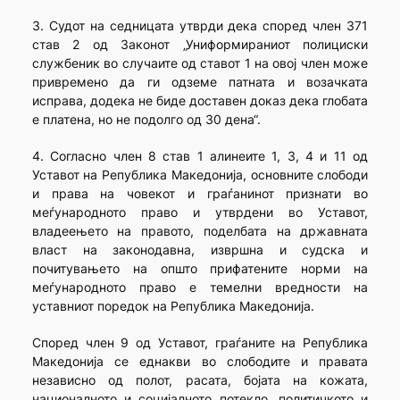
3. Судот на седницата утврди дека според член 371
став 2 од Законот „Униформираниот полициски
службеник во случаите од ставот 1 на овој член може
привремено да ги одземе патната и возачката
исправа, додека не биде доставен доказ дека глобата
е платена, но не подолго од 30 дена“.
4. Согласно член 8 став 1 алинеите 1, 3, 4 и 11 од
Уставот на Република Македонија, основните слободи
и права на човекот и граѓанинот признати во
меѓународното право и утврдени во Уставот,
владеењето на правото, поделбата на државната
власт на законодавна, извршна и судска и
почитувањето на општо прифатените норми на
меѓународното право е темелни вредности на
уставниот поредок на Република Македонија.
Според член 9 од Уставот, граѓаните на Република
Македонија се еднакви во слободите и правата
независно од полот, расата, бојата на кожата,
националното и социјалното потекло, политичкото и