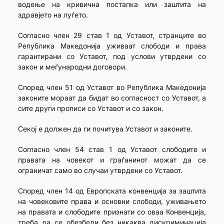
водење на кривична постапка или заштита на
здравјето на луѓето.
Согласно член 29 став 1 од Уставот, странците во
Република Македонија уживаат слободи и права
гарантирани со Уставот, под услови утврдени со
закон и меѓународни договори.
Според член 51 од Уставот во Република Македонија
законите мораат да бидат во согласност со Уставот, а
сите други прописи со Уставот и со закон.
Секој е должен да ги почитува Уставот и законите.
Согласно член 54 став 1 од Уставот слободите и
правата на човекот и граѓанинот можат да се
ограничат само во случаи утврдени со Уставот.
Според член 14 од Европската конвенција за заштита
на човековите права и основни слободи, уживањето
на правата и слободите признати со оваа Конвенција,
треба да се обезбеди без никаква дискриминација