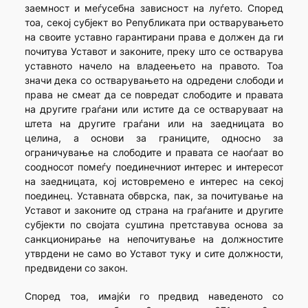
заемност и меѓусебна зависност на луѓето. Според
тоа, секој субјект во Републиката при остварувањето
на своите уставно гарантирани права е должен да ги
почитува Уставот и законите, преку што се остварува
уставното начело на владеењето на правото. Тоа
значи дека со остварувањето на одредени слободи и
права не смеат да се повредат слободите и правата
на другите граѓани или истите да се остваруваат на
штета на другите граѓани или на заедницата во
целина, а основи за границите, односно за
ограничување на слободите и правата се наоѓаат во
соодносот помеѓу поединечниот интерес и интересот
на заедницата, кој истовремено е интерес на секој
поединец. Уставната обврска, пак, за почитување на
Уставот и законите од страна на граѓаните и другите
субјекти по својата суштина претставува основа за
санкционирање на непочитување на должностите
утврдени не само во Уставот туку и сите должности,
предвидени со закон.
Според тоа, имајќи го предвид наведеното со