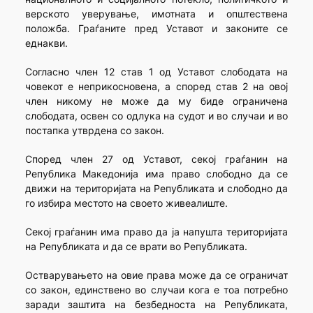
верското уверување, имотната и општествена
положба. Граѓаните пред Уставот и законите се
еднакви.
Согласно член 12 став 1 од Уставот слободата на
човекот е неприкосновена, а според став 2 на овој
член никому не може да му биде ограничена
слободата, освен со одлука на судот и во случаи и во
постапка утврдена со закон.
Според член 27 од Уставот, секој граѓанин на
Република Македонија има право слободно да се
движи на територијата на Републиката и слободно да
го избира местото на своето живеалиште.
Секој граѓанин има право да ја напушта територијата
на Републиката и да се врати во Републиката.
Остварувањето на овие права може да се ограничат
со закон, единствено во случаи кога е тоа потребно
заради заштита на безбедноста на Републиката,