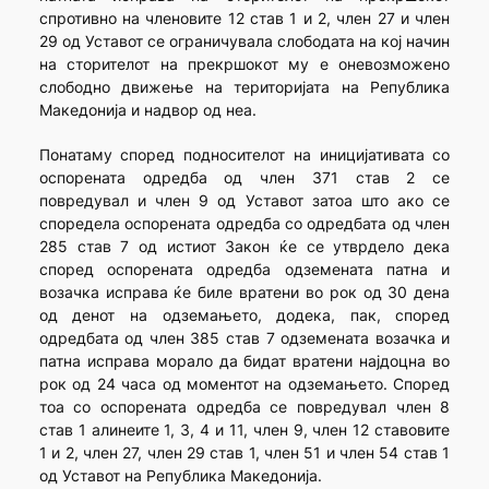
спротивно на членовите 12 став 1 и 2, член 27 и член
29 од Уставот се ограничувала слободата на кој начин
на сторителот на прекршокот му е оневозможено
слободно движење на територијата на Република
Македонија и надвор од неа.
Понатаму според подносителот на иницијативата со
оспорената одредба од член 371 став 2 се
повредувал и член 9 од Уставот затоа што ако се
споредела оспорената одредба со одредбата од член
285 став 7 од истиот Закон ќе се утврдело дека
според оспорената одредба одземената патна и
возачка исправа ќе биле вратени во рок од 30 дена
од денот на одземањето, додека, пак, според
одредбата од член 385 став 7 одземената возачка и
патна исправа морало да бидат вратени најдоцна во
рок од 24 часа од моментот на одземањето. Според
тоа со оспорената одредба се повредувал член 8
став 1 алинеите 1, 3, 4 и 11, член 9, член 12 ставовите
1 и 2, член 27, член 29 став 1, член 51 и член 54 став 1
од Уставот на Република Македонија.