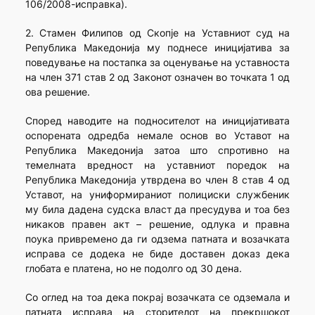
106/2008-исправка).
2. Стамен Филипов од Скопје на Уставниот суд на
Република Македонија му поднесе иницијатива за
поведување на постапка за оценување на уставноста
на член 371 став 2 од Законот означен во точката 1 од
ова решение.
Според наводите на подносителот на иницијативата
оспорената одредба немале основ во Уставот на
Република Македонија затоа што спротивно на
темелната вредност на уставниот поредок на
Република Македонија утврдена во член 8 став 4 од
Уставот, на униформираниот полициски службеник
му била дадена судска власт да пресудува и тоа без
никаков правен акт – решение, одлука и правна
поука привремено да ги одзема патната и возачката
исправа се додека не биде доставен доказ дека
глобата е платена, но не подолго од 30 дена.
Со оглед на тоа дека покрај возачката се одземала и
патната исправа на сторителот на прекршокот