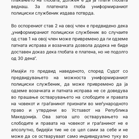
веднаш. За платената глоба униформираниот
полициски службеник издава потврда.
Во оспорениот став 2 на овој член е предвидено дека
„униформираниот полициски службеник во случаите
од став 1 на овој член може привремено да ги одземе
патната исправа и возачката дозвола додека не биде
доставен доказ дека глобата е платена, но не подолго
од 30 дена“.
Имајќи го предвид наведеното, според Судот со
предвидувањето на можноста униформираниот
полициски службеник, да може привремено да ја
одземе возачката и патната исправа не се доведува
во прашање остварувањето на слободите и правата
на човекот и граѓанинот признати во меѓународното
право и утврдени во Устѕавот на Република
Македонија. Ова затоа што остварувањето на
слободите и правата на човекот и граѓанинот не е
апсолутно, бидејќи тие не се цел сами за себе и не
може да се остваруваат само индивидуално туку во