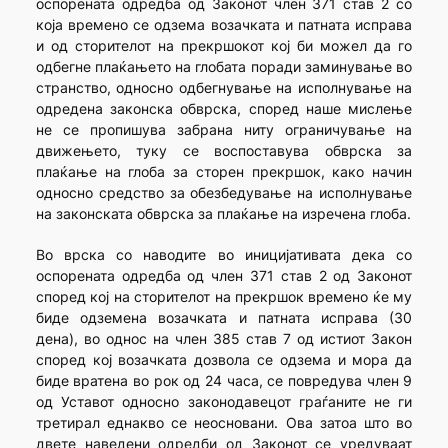
оспорената одредба од Законот член 371 став 2 со
која времено се одзема возачката и патната исправа
и од сторителот на прекршокот кој би можел да го
одбегне плаќањето на глобата поради заминување во
странство, односно одбегнување на исполнување на
одредена законска обврска, според наше мислење
не се пропишува забрана ниту ограничување на
движењето, туку се воспоставува обврска за
плаќање на глоба за сторен прекршок, како начин
односно средство за обезбедување на исполнување
на законската обврска за плаќање на изречена глоба.
Во врска со наводите во иницијативата дека со
оспорената одредба од член 371 став 2 од Законот
според кој на сторителот на прекршок времено ќе му
биде одземена возачката и патната исправа (30
дена), во однос на член 385 став 7 од истиот Закон
според кој возачката дозвола се одзема и мора да
биде вратена во рок од 24 часа, се повредува член 9
од Уставот односно законодавецот граѓаните не ги
третирал еднакво се неосновани. Ова затоа што во
двете наведени одредби од Законот се уредуваат