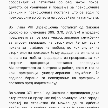
сообраќајот на патиштата со овој закон, покрај
другото, се уредуваат и прашања за прекршочните
санкции и прекршочната постапка што се води по
прекршоците во областа на сообраќајот на патиштата.
Во Глава VIII „Прекршочна постапка“ од Законот
односно во членовите 369, 370, 373, 374 е уредено
прашањето за тоа кога униформираниот службеник
за сторен прекршок на сторителот ќе му врачи
покана за плаќање на глобата, во кои случаи на
сторителот на прекршок ќе му издаде платен налог за
наплата на глобата предвидена за прекршок, за кои
сторени прекршоци постапка спроведува
Министерството за внатрешни работи, како и тоа за
кои прекршоци униформираниот службени ќе
поднесе барање за поведување на прекршочна
постапка пред надлежен суд.
Во членот 371 став 1 од Законот е предвидено дека
сторителот на прекршок кој со заминувањето заради
престој во странство би можел да го одбегне
плаќањето на глобата, должен е да ја плати глобата