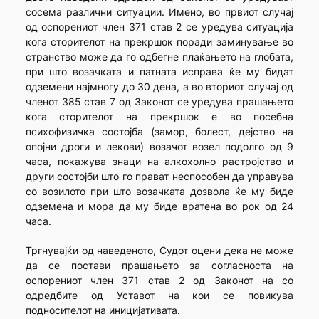
сосема различни ситуации. Имено, во првиот случај
од оспорениот член 371 став 2 се уредува ситуација
кога сторителот на прекршок поради заминување во
странство може да го одбегне плаќањето на глобата,
при што возачката и патната исправа ќе му бидат
одземени најмногу до 30 дена, а во вториот случај од
членот 385 став 7 од Законот се уредува прашањето
кога сторителот на прекршок е во посебна
психофизичка состојба (замор, болест, дејство на
опојни дроги и лекови) возачот возел подолго од 9
часа, покажува знаци на алкохолно растројство и
други состојби што го прават неспособен да управува
со возилото при што возачката дозвола ќе му биде
одземена и мора да му биде вратена во рок од 24
часа.
Тргнувајќи од наведеното, Судот оцени дека не може
да се постави прашањето за согласноста на
оспорениот член 371 став 2 од Законот на со
одредбите од Уставот на кои се повикува
подносителот на иницијативата.