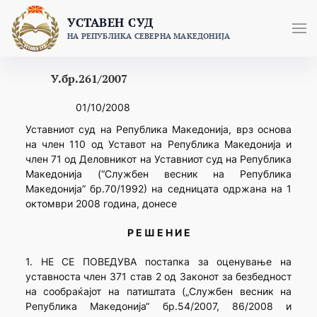
Skip
УСТАВЕН СУД
to
НА РЕПУБЛИКА СЕВЕРНА МАКЕДОНИЈА
content
У.бр.261/2007
01/10/2008
Уставниот суд на Република Македонија, врз основа
на член 110 од Уставот на Република Македонија и
член 71 од Деловникот на Уставниот суд на Република
Македонија (“Службен весник на Република
Македонија” бр.70/1992) на седницата одржана на 1
октомври 2008 година, донесе
Р Е Ш Е Н И Е
1. НЕ СЕ ПОВЕДУВА постапка за оценување на
уставноста член 371 став 2 од Законот за безбедност
на сообраќајот на патиштата („Службен весник на
Република Македонија“ бр.54/2007, 86/2008 и