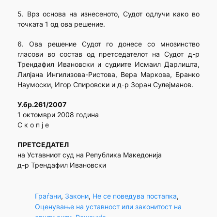
5. Врз основа на изнесеното, Судот одлучи како во
точката 1 од ова решение.
6. Ова решение Судот го донесе со мнозинство
гласови во состав од претседателот на Судот д-р
Трендафил Ивановски и судиите Исмаил Дарлишта,
Лилјана Ингилизова-Ристова, Вера Маркова, Бранко
Наумоски, Игор Спировски и д-р Зоран Сулејманов.
У.бр.261/2007
1 октомври 2008 година
С к о п ј е
ПРЕТСЕДАТЕЛ
на Уставниот суд на Република Македонија
д-р Трендафил Ивановски
Граѓани
, 
Закони
, 
Не се поведува постапка
, 
Оценување на уставност или законитост на