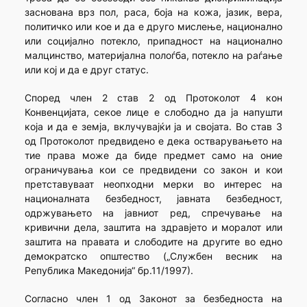
заснована врз пол, раса, боја на кожа, јазик, вера,
политичко или кое и да е друго мислење, национално
или социјално потекло, припадност на национално
малцинство, материјална полоѓба, потекло на раѓање
или кој и да е друг статус.
Според член 2 став 2 од Протоколот 4 кон
Конвенцијата, секое лице е слободно да ја напушти
која и да е земја, вклучувајќи ја и својата. Во став 3
од Протоколот предвидено е дека остварувањето на
тие права може да биде предмет само на оние
ограничувања кои се предвидени со закон и кои
претставуваат неопходни мерки во интерес на
националната безбедност, јавната безбедност,
одржувањето на јавниот ред, спречување на
кривични дела, заштита на здравјето и моралот или
заштита на правата и слободите на другите во едно
демократско општество („Службен весник на
Република Македонија“ бр.11/1997).
Согласно член 1 од Законот за безбедноста на