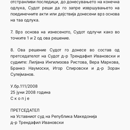
отстранливи последици, до донесувањето на конечна
одлука, Судот реши да го запре извршувањето на
поединечните акти или дејствија донесени врз основа
на таа одлука.
7. Врз основа на изнесеното, Судот одлучи како во
точките 1 и 2 од ова решение.
8. Ова решение Судот го донесе во состав од
претседателот на Судот д-р Трендафил Ивановски и
судиите: Лилјана Ингилизова Ристова, Вера Маркова,
Бранко Наумоски, Игор Спировски и д-р Зоран
Сулејманов.
У.бр.111/2008
25 јуни 2008 година
С к о п ј е
ПРЕТСЕДАТЕЛ
на Уставниот суд на Република Македонија
д-р Трендафил Ивановски