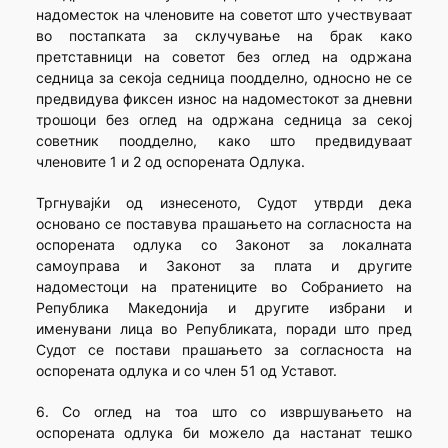
надоместок на членовите на советот што учествуваат
во постапката за склучување на брак како
претставници на советот без оглед на одржана
седница за секоја седница поодделно, односно не се
предвидува фиксен износ на надоместокот за дневни
трошоци без оглед на одржана седница за секој
советник поодделно, како што предвидуваат
членовите 1 и 2 од оспорената Одлука.
Тргнувајќи од изнесеното, Судот утврди дека
основано се поставува прашањето на согласноста на
оспорената одлука со Законот за локалната
самоуправа и Законот за плата и другите
надоместоци на пратениците во Собранието на
Република Македонија и другите избрани и
именувани лица во Републиката, поради што пред
Судот се постави прашањето за согласноста на
оспорената одлука и со член 51 од Уставот.
6. Со оглед на тоа што со извршувањето на
оспорената одлука би можело да настанат тешко