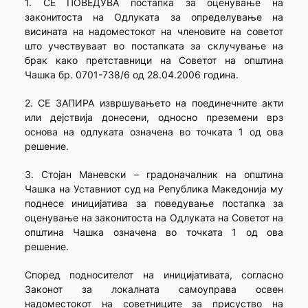
1. СЕ ПОВЕДУВА постапка за оценување на
законитоста на Одлуката за определу­вање на
висината на надоместокот на членовите на советот
што учествуваат во постапката за склучување на
брак како претставници на Советот на општина
Чашка бр. 0701-738/6 од 28.04.2006 година.
2. СЕ ЗАПИРА извршувањето на поединечните акти
или дејствија донесени, односно преземени врз
основа на одлуката означена во точката 1 од ова
решение.
3. Стојан Маневски – градоначалник на општина
Чашка на Уставниот суд на Република Македонија му
поднесе иницијатива за поведување постапка за
оценување на законитоста на Одлуката на Советот на
општина Чашка означена во точката 1 од ова
решение.
Според подносителот на иницијативата, согласно
Законот за локалната самоуправа освен
надоместокот на советниците за присуство на