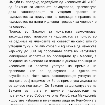
Имајќи ги предвид одредбите од членовите 45 и 100
од Законот за локалната самоуправа, произлегува
дека законодавецот го утврдил правото на
надоместок за присуство на седница и правото на
надоместок на патни и дневни трошоци за членовите
на советот.
Притоа, во Законот за локалната самоуправа,
законодавецот правото на надоместок за присуство
на седница на членовите на советот не само што го
утврдил туку и го лимитирал и тој може да изнесува
најмногу до 30% од просечната плата во Република
Македонија исплатена во последните три месеци, а
во однос на висината на патните и дневни трошоци на
членовите на советот упатува на примена на
прописите кои се однесуваат на државните
службеници. Исто така, законодавецот упатува на
тоа дека овој надоместок ќе се применува додека не
се донесе нов закон. Со Законот за дополнување на
Законот за плата и другите надоместоци на
пратениците во Собранието на Република Македонија
и другите избрани и именувани лица во Републиката