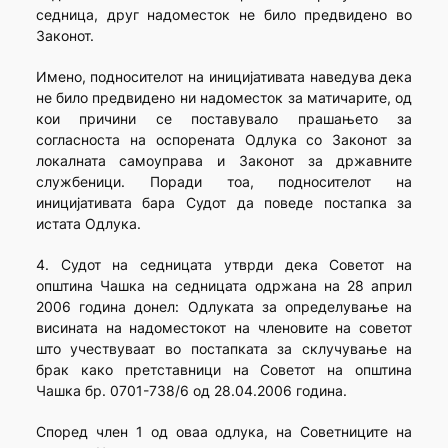
седница, друг надоместок не било предвидено во
Законот.
Имено, подносителот на иницијативата наведува дека
не било предвидено ни надоместок за матичарите, од
кои причини се поставувало прашањето за
согласноста на оспорената Одлука со Законот за
локалната самоуправа и Законот за државните
службеници. Поради тоа, подносителот на
иницијативата бара Судот да поведе постапка за
истата Одлука.
4. Судот на седницата утврди дека Советот на
општина Чашка на седницата одржана на 28 април
2006 година донел: Одлуката за определување на
висината на надоместокот на членовите на советот
што учествуваат во постапката за склучување на
брак како претставници на Советот на општина
Чашка бр. 0701-738/6 од 28.04.2006 година.
Според член 1 од оваа одлука, на Советниците на