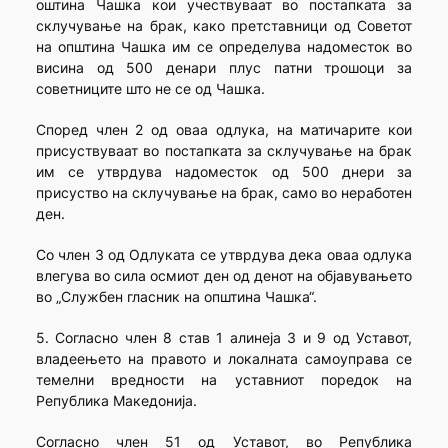
оштина Чашка кои учествуваат во постапката за
склучување на брак, како претставници од Советот
на општина Чашка им се определува надоместок во
висина од 500 денари плус патни трошоци за
советниците што не се од Чашка.
Според член 2 од оваа одлука, на матичарите кои
присуствуваат во постапката за склучување на брак
им се утврдува надоместок од 500 днери за
присуство на склучување на брак, само во неработен
ден.
Со член 3 од Одлуката се утврдува дека оваа одлука
влегува во сила осмиот ден од денот на објавувањето
во „Службен гласник на општина Чашка“.
5. Согласно член 8 став 1 алинеја 3 и 9 од Уставот,
владеењето на правото и локалната самоуправа се
темелни вредности на уставниот поредок на
Република Македонија.
Согласно член 51 од Уставот, во Република