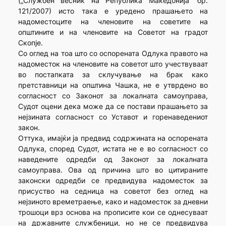
(„Службен весник на Република Македонија“ бр.
121/2007) исто така е уредено прашањето на
надоместоците на членовите на советите на
општините и на членовите на Советот на градот
Скопје.
Со оглед на тоа што со оспорената Одлука правото на
надоместок на членовите на советот што учествуваат
во постапката за склучување на брак како
претставници на општина Чашка, не е утврденo во
согласност со Законот за локалната самоуправа,
Судот оцени дека може да се постави прашањето за
нејзината согласност со Уставот и горенаведениот
закон.
Оттука, имајќи ја предвид содржината на оспорената
Одлука, според Судот, истата не е во согласност со
наведените одредби од Законот за локалната
самоуправа. Ова од причина што во цитираните
законски одредби се предвидува надоместок за
присуство на седница на советот без оглед на
нејзиното времетраење, како и надоместок за дневни
трошоци врз основа на прописите кои се однесуваат
на државните службеници, но не се предвидува