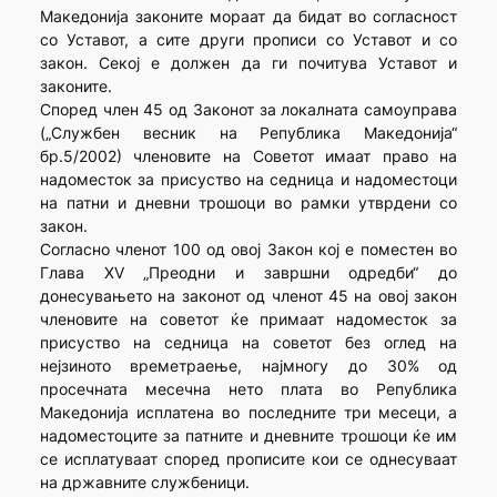
Македонија законите мораат да бидат во согласност
со Уставот, а сите други про­писи со Уставот и со
закон. Секој е должен да ги почи­тува Уставот и
законите.
Според член 45 од Законот за локалната самоуправа
(„Службен весник на Република Македонија“
бр.5/2002) членовите на Советот имаат право на
надоместок за присуство на седница и надоместоци
на патни и дневни трошоци во рамки утврдeни со
закон.
Согласно членот 100 од овој Закон кој е поместен во
Глава XV „Преодни и завршни одредби“ до
донесувањето на законот од членот 45 на овој закон
членовите на советот ќе примаат надоместок за
присуство на седница на советот без оглед на
нејзиното времетраење, најмногу до 30% од
просечната месечна нето плата во Република
Македонија исплатена во последните три месеци, а
надоместоците за патните и дневните трошоци ќе им
се исплатуваат според прописите кои се однесуваат
на државните службеници.