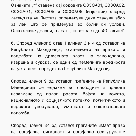
Ознаката „*“ ставена кај кодовите G03GA01, G03GA02,
G03GA04, G03GA05 и G03GA06 (инјекции) според
легендата на Листата определува дека станува збор
за лек што се применува во болнички услови.
Оспорените делови, гласат: „на возраст до 40 години“.
6. Според членот 8 став 1 алинеи 3 и 4 од Уставот на
Република Македонија, владеењето на правото и
поделбата на државната власт на законодавна,
извршна и судска, се едни од темелните вредности
на уставниот поредок на Република Македонија.
Според членот 9 од Уставот, граѓаните на Република
Македонија се еднакви во слободите и правата
независно од полот, расата, бојата на кожата,
националното и социјалното потекло, поли-тичкото и
верското уверување, имотната и општествената
положба.
Според членот 34 од Уставот граѓаните имаат право
на социјална сигурност и социјално осигурување