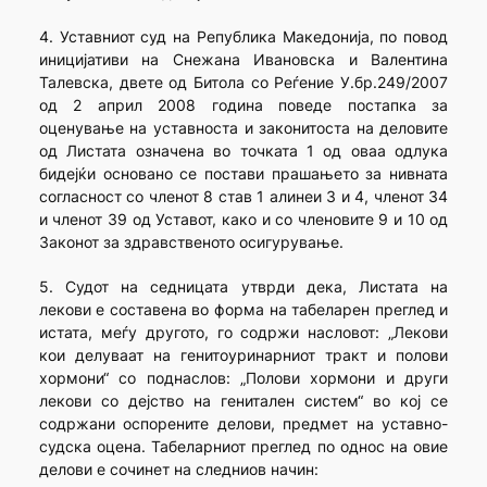
4. Уставниот суд на Република Македонија, по повод
иницијативи на Снежана Ивановска и Валентина
Талевска, двете од Битола со Реѓение У.бр.249/2007
од 2 април 2008 година поведе постапка за
оценување на уставноста и законитоста на деловите
од Листата означена во точката 1 од оваа одлука
бидејќи основано се постави прашањето за нивната
согласност со членот 8 став 1 алинеи 3 и 4, членот 34
и членот 39 од Уставот, како и со членовите 9 и 10 од
Законот за здравственото осигурување.
5. Судот на седницата утврди дека, Листата на
лекови е составена во форма на табеларен преглед и
истата, меѓу другото, го содржи насловот: „Лекови
кои делуваат на генитоуринарниот тракт и полови
хормони“ со поднаслов: „Полови хормони и други
лекови со дејство на генитален систем“ во кој се
содржани оспорените делови, предмет на уставно-
судска оцена. Табеларниот преглед по однос на овие
делови е сочинет на следниов начин: