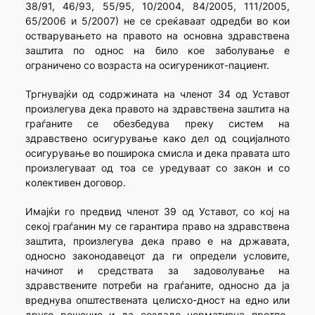
38/91, 46/93, 55/95, 10/2004, 84/2005, 111/2005,
65/2006 и 5/2007) не се среќаваат одредби во кои
остварувањето на правото на основна здравствена
заштита по однос на било кое заболување е
ограничено со возраста на осигуреникот-пациент.
Тргнувајќи од содржината на членот 34 од Уставот
произлегува дека правото на здравствена заштита на
граѓаните се обезбедува преку систем на
здравствено осигурување како дел од социјалното
осигурување во поширока смисла и дека правата што
произлегуваат од тоа се уредуваат со закон и со
колективен договор.
Имајќи го предвид членот 39 од Уставот, со кој на
секој граѓанин му се гарантира право на здравствена
заштита, произлегува дека право е на државата,
односно законодавецот да ги определи условите,
начинот и средствата за задоволување на
здравствените потреби на граѓаните, односно да ја
вреднува општествената целисхо-дност на едно или
друго решение и да создаде нормативна претпо-