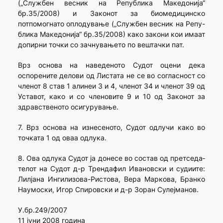
(„Службен весник на Република Македонија“
бр.35/2008) и Законот за биомедицинско
потпомогнато оплодување („Службен весник на Репу-
блика Македонија“ бр.35/2008) како закони кои имаат
допирни точки со зачнувањето по вештачки пат.
Врз основа на наведеното Судот оцени дека
оспорените делови од Листата не се во согласност со
членот 8 став 1 алинеи 3 и 4, членот 34 и членот 39 од
Уставот, како и со членовите 9 и 10 од Законот за
здравственото осигурување.
7. Врз основа на изнесеното, Судот одлучи како во
точката 1 од оваа одлука.
8. Ова одлука Судот ја донесе во состав од претседа­
те­лот на Судот д-р Трендафил Ивановски и судиите:
Лилјана Ингилизова-Ристова, Вера Маркова, Бранко
Наумоски, Игор Спировски и д-р Зоран Сулејманов.
У.бр.249/2007
11 јуни 2008 година