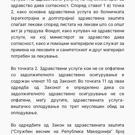
здравство дава согласност. Според ставот 1 в) точка
2, како основна здравствена услуга во болничката
(краткотрајна и долготрајна) здравствена заштита
спаѓаат лекови според листата на лекови што со општ
акт ја утврдува Фондот, како купувач на здравствени
услуги, на кој министерот за здравство дава
согласност, како и помошни материјали кои служат за
примена на лековите и санитетскиот и друг материјал
потребен за лекување.
Во точката 2. Здравствени услуги кои не се опфатени
со задолжителното здравствено осигурување е
содржан членот 10 од Законот. Во точката 11 од оваа
одредба од Законот е определено дека со
задолжителното здравствено осигурување не се
опфатени, меѓу другите, здравствената услуга-
вештачко оплодување по трет неуспешен обид за
оплодување.
Во одредбите од Закон за здравствената заштита
(“Службен весник на Република Македонија” број