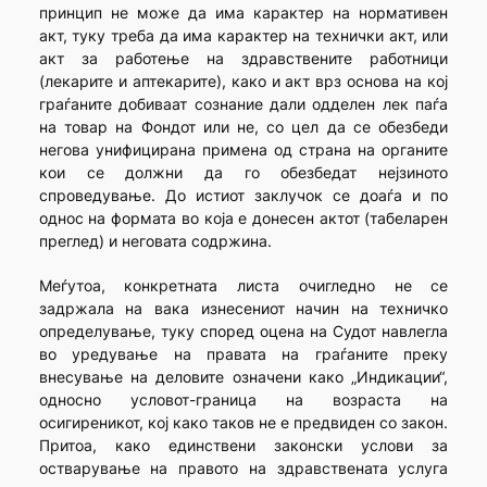
принцип не може да има карактер на нормативен
акт, туку треба да има карактер на технички акт, или
акт за работење на здравствените работници
(лекарите и аптекарите), како и акт врз основа на кој
граѓаните добиваат сознание дали одделен лек паѓа
на товар на Фондот или не, со цел да се обезбеди
негова унифицирана примена од страна на органите
кои се должни да го обезбедат нејзиното
спроведување. До истиот заклучок се доаѓа и по
однос на формата во која е донесен актот (табеларен
преглед) и неговата содржина.
Меѓутоа, конкретната листа очигледно не се
задржала на вака изнесениот начин на техничко
определување, туку според оцена на Судот навлегла
во уредување на правата на граѓаните преку
внесување на деловите означени како „Индикации“,
односно условот-граница на возраста на
осигиреникот, кој како таков не е предвиден со закон.
Притоа, како единствени законски услови за
остварување на правото на здравствената услуга