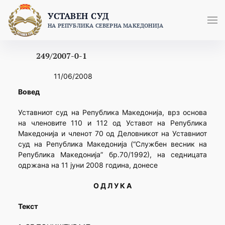
Skip
УСТАВЕН СУД
to
НА РЕПУБЛИКА СЕВЕРНА МАКЕДОНИЈА
content
249/2007-0-1
11/06/2008
Вовед
Уставниот суд на Република Македонија, врз основа
на членовите 110 и 112 од Уставот на Република
Македонија и членoт 70 од Деловникот на Уставниот
суд на Република Македонија (“Службен весник на
Репуб­лика Македонија” бр.70/1992), на седницата
одржана на 11 јуни 2008 година, донесе
О Д Л У К А
Текст