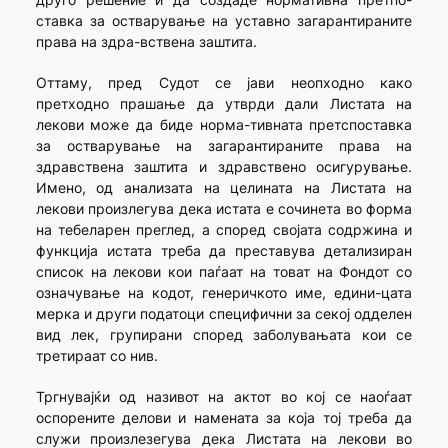
ставка за остварување на уставно загарантираните
права на здра-вствена заштита.
Оттаму, пред Судот се јави неопходно како
претходно прашање да утврди дали Листата на
лекови може да биде норма-тивната претспоставка
за остварување на загарантираните права на
здравствена заштита и здравствено осигурување.
Имено, од анализата на целината на Листата на
лекови произлегува дека истата е сочинета во форма
на тебеларен преглед, а според својата содржина и
функција истата треба да преставува детализиран
список на лекови кои паѓаат на товат на Фондот со
означување на кодот, генеричкото име, едини-цата
мерка и други податоци специфични за секој одделен
вид лек, групирани според заболувањата кои се
третираат со нив.
Тргнувајќи од називот на актот во кој се наоѓаат
оспорените делови и намената за која тој треба да
служи произлезегува дека Листата на лекови во