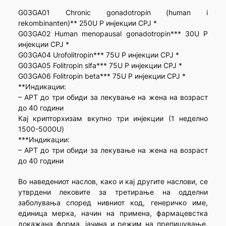
G03GA01 Chronic gonadotropin (human i
rekombinanten)** 250U P инјекции СРЈ *
G03GA02 Human menopausal gonadotropin*** 30U P
инјекции СРЈ *
G03GA04 Urofolitropin*** 75U P инјекции СРЈ *
G03GA05 Folitropin slfa*** 75U P инјекции СРЈ *
G03GA06 Folitropin beta*** 75U P инјекции СРЈ *
**Индикации:
– АРТ до три обиди за лекување на жена на возраст
до 40 години
Кај крипторхизам вкупно три инјекции (1 неделно
1500-5000U)
***Индикации:
– АРТ до три обиди за лекување на жена на возраст
до 40 години
Во наведениот наслов, како и кај другите наслови, се
утврдени лековите за третирање на одделни
заболувања според нивниот код, генеричко име,
единица мерка, начин на примена, фармацевстка
докажана форма, јачина и режим на препишување.