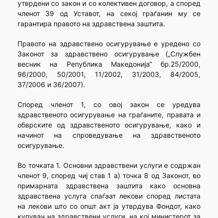
утврдени со закон и со колективен договор, а според
членот 39 од Уставот, на секој граѓанин му се
гарантира правото на здравствена заштита.
Правото на здравствено осигурување е уредено со
Законот за здравствено осигурување („Службен
весник на Република Македонија“ бр.25/2000,
96/2000, 50/2001, 11/2002, 31/2003, 84/2005,
37/2006 и 36/2007).
Според членот 1, со овој закон се уредува
здравственото осигурување на граѓаните, правата и
обврските од здравственото осигурување, како и
начинот на спроведување на здравственото
осигурување.
Во точката 1. Основни здравствени услуги е содржан
членот 9, според чиј став 1 а) точка 8 од Законот, во
примарната здравствена заштита како основна
здравствена услуга спаѓаат лекови според листата
на лекови што со општ акт ја утврдува Фондот, како
купувач на здравствени услуги, на кој министерот за