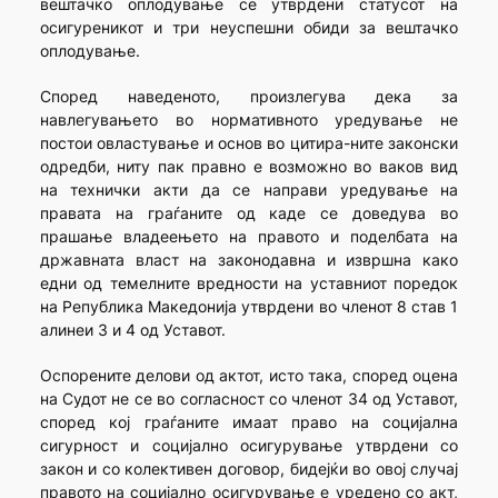
вештачко оплодување се утврдени статусот на
осигуреникот и три неуспешни обиди за вештачко
оплодување.
Според наведеното, произлегува дека за
навлегувањето во нормативното уредување не
постои овластување и основ во цитира-ните законски
одредби, ниту пак правно е возможно во ваков вид
на технички акти да се направи уредување на
правата на граѓаните од каде се доведува во
прашање владеењето на правото и поделбата на
државната власт на законодавна и извршна како
едни од темелните вредности на уставниот поредок
на Република Македонија утврдени во членот 8 став 1
алинеи 3 и 4 од Уставот.
Оспорените делови од актот, исто така, според оцена
на Судот не се во согласност со членот 34 од Уставот,
според кој граѓаните имаат право на социјална
сигурност и социјално осигурување утврдени со
закон и со колективен договор, бидејќи во овој случај
правото на социјално осигурување е уредено со акт,