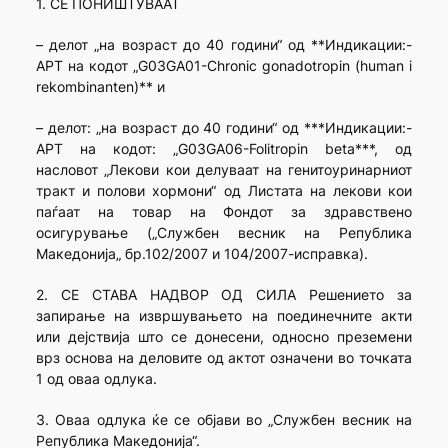
1. СЕ ПОНИШТУВААТ
– делот „на возраст до 40 години“ од **Индикации:-
АРТ на кодот „G03GA01-Chronic gonadotropin (human i
rekombinanten)** и
– делот: „на возраст до 40 години“ од ***Индикации:-
АРТ на кодот: „G03GA06-Folitropin beta***, од
насловот „Лекови кои делуваат на генитоуринарниот
тракт и полови хормони“ од Листата на лекови кои
паѓаат на товар на Фондот за здравствено
осигурување („Службен весник на Република
Македонија„ бр.102/2007 и 104/2007-исправка).
2. СЕ СТАВА НАДВОР ОД СИЛА Решението за
запирање на извршувањето на поединечните акти
или дејствија што се донесени, односно преземени
врз основа на деловите од актот означени во точката
1 од оваа одлука.
3. Оваа одлука ќе се објави во „Службен весник на
Република Македонија“.