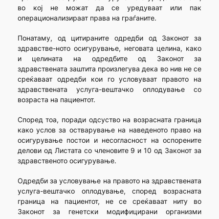
во кој не можат да се уредуваат или пак
операционализираат права на граѓаните.
Понатаму, од цитираните одредби од Законот за
здравстве-ното осигурување, неговата целина, како
и целината на одредбите од Законот за
здравствената заштита произлегува дека во нив не се
среќаваат одредби кои го условуваат правото на
здравствената услуга-вештачко оплодување со
возраста на пациентот.
Според тоа, поради одсуство на возрасната граница
како услов за остварување на наведеното право на
осигурување постои и несогласност на оспорените
делови од Листата со членовите 9 и 10 од Законот за
здравственото осигурување.
Одредби за условување на правото на здравствената
услуга-вештачко оплодување, според возрасната
граница на пациентот, не се среќаваат ниту во
Законот за генетски модифицирани организми