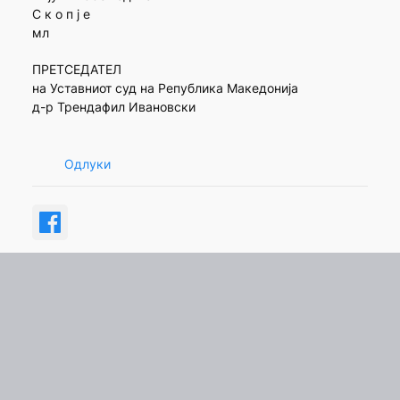
С к о п ј е
мл
ПРЕТСЕДАТЕЛ
на Уставниот суд на Република Македонија
д-р Трендафил Ивановски
Одлуки