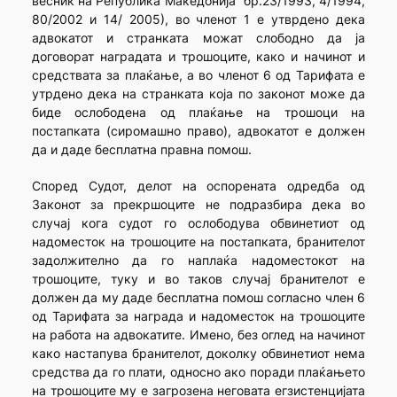
весник на Република Македонија” бр.23/1993, 4/1994,
80/2002 и 14/ 2005), во членот 1 е утврдено дека
адвокатот и странката можат сло­бодно да ја
договорат наградата и трошоците, како и начинот и
сред­ствата за плаќање, а во членот 6 од Тарифата е
утрдено дека на странката која по законот може да
биде ослободена од плаќање на трошоци на
постапката (сиромашно право), адвокатот е должен
да и даде бесплатна правна помош.
Според Судот, делот на оспорената одредба од
Законот за прекршоците не подразбира дека во
случај кога судот го ослобо­ду­ва обвинетиот од
надоместок на трошоците на постапката, браните­лот
задолжително да го наплаќа надоместокот на
трошоците, туку и во таков случај бранителот е
должен да му даде бесплатна помош согласно член 6
од Тарифата за награда и надоместок на трошоците
на работа на адвокатите. Имено, без оглед на начинот
како настапува бранителот, доколку обвинетиот нема
средства да го плати, односно ако поради плаќањето
на трошоците му е загрозена неговата егзи­стенцијата