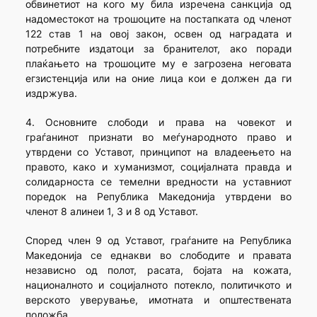
обвинетиот на кого му била изречена санкција од
надоместокот на трошо­ците на постапката од членот
122 став 1 на овој закон, освен од награ­дата и
потребните издатоци за бранителот, ако поради
плаќа­њето на трошоците му е загрозена неговата
егзистенција или на оние лица кои е должен да ги
издржува.
4. Основните слободи и права на човекот и
граѓанинот признати во меѓународното право и
утврдени со Уставот, принципот на владеењето на
правото, како и хуманизмот, социјалната правда и
солидарноста се темелни вредности на уставниот
поредок на Република Македонија утврдени во
членот 8 алинеи 1, 3 и 8 од Уставот.
Според член 9 од Уставот, граѓаните на Република
Македонија се еднакви во слободите и правата
независно од полот, расата, бојата на кожата,
националното и социјалното потекло, политичкото и
верското уверување, имотната и општествената
положба.