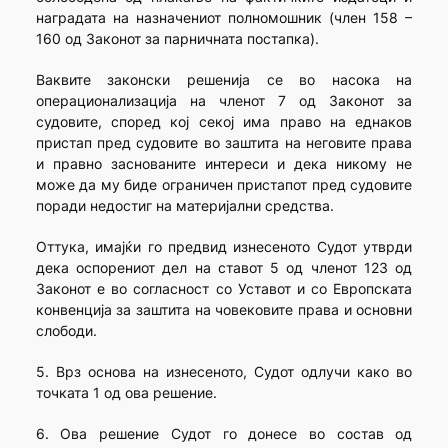
наградата на назначениот полно­мошник (член 158 –
160 од Законот за парничната постапка).
Ваквите законски решенија се во насока на
операциона­ли­зација на членот 7 од Законот за
судовите, според кој секој има право на еднаков
пристап пред судовите во заштита на неговите права
и правно заснованите интереси и дека никому не
може да му биде ограничен пристапот пред судовите
поради недостиг на материјални средства.
Оттука, имајќи го предвид изнесеното Судот утврди
дека оспорениот дел на ставот 5 од членот 123 од
Законот е во согласност со Уставот и со Европската
конвенција за заштита на човековите права и основни
слободи.
5. Врз основа на изнесеното, Судот одлучи како во
точката 1 од ова решение.
6. Ова решение Судот го донесе во состав од