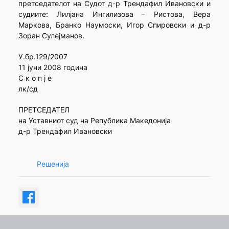
претседателот на Судот д-р Трендафил Ивановски и
судиите: Лилјана Ингилизова – Ристова, Вера
Маркова, Бранко Наумоски, Игор Спировски и д-р
Зоран Сулејманов.
У.бр.129/2007
11 јуни 2008 година
С к о п ј е
лк/сд
ПРЕТСЕДАТЕЛ
на Уставниот суд на Република Македонија
д-р Трендафил Ивановски
Решенија