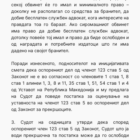
секој обвинет ќе го имал и минималното право –
доколку не располагал со средства за бранител, да
добие бесплатен службен адвокат, кога интересите на
правдата тоа го бараат. Ако сиромашниот обвинет
има право да добие бесплатен службен адвокат,
дотолку повеќе тој имал и право да биде ослободен и
од наградата и потребните издатоци што ги има
дадено на својот бранител.
Поради изнесеното, подносителот на иницијативата
смета дека оспорениот дел од членот 123 став 5 од
Законот не е во согласност со членовите 1 став 1, 8
став 1 алинеи 1, 3, 8 и 11, 35 став 1, 51, 54 став 1 и 4
од Уставот на Република Македонија и му предлага
на Судот да поведе постапка за оценување на
уставноста на членот 123 став 5 во оспорениот дел
од Законот за прекршоците.
3. Судот на седницата утврди дека според
оспорениот член 123 став 5 од Законот, Судот што ја
води прекршочна та постапка може да го ослободи