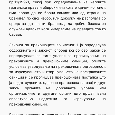
бр.11/1997), секој при определување на неговите
граѓански права и обврски или кога е кривично гонет,
има право да се брани самиот или од страна на
бранител по свој избор, или доколку не располага со
средства да плати бранител, да добие бесплатен
службен адвокат кога интересите на правдата тоа го
бараат.
Законот за прекршоците во членот 1 ја определува
содржината на законот, според кој со овој закон се
определуваат општите услови за пропишување на
прекршоците и прекршочните санкции, општите
услови за утврдување на прекршочната одговорност,
за изрекувањето и извршувањето на прекршочните
санкции и се пропишува прекршочната постапка што
ја водат судовите, односно врз основа на овој и друг
закон органите на државната управа или
организациите и другите органи што вршат јавни
овластувања надлежни за изрекување на
прекршочни санкции.
Главата дваесет и седма од Законот го регулира