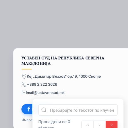
УСТАВЕН СУД НА РЕПУБЛИКА СЕВЕРНА
МАКЕДОНИЈА
Кеј „Димитар Влахов“ бр.19, 1000 Скопје
+389 2 322 3626
mail@ustavensud.mk
Facebook
Импресум
© 2026
Пронајдени се 0
зборови