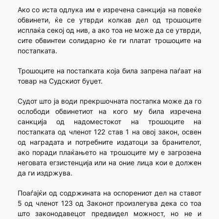
Ако со иста одлука им е изречена санкција на повеќе
обвинети, ќе се утврди колкав дел од трошоците
исплаќа секој од нив, а ако тоа не може да се утврди,
сите обвинтеи солидарно ќе ги платат трошоците на
постапката.
Трошоците на постапката која била запрена паѓаат на
товар на Судскиот буџет.
Судот што ја води прекршочната постапка може да го
ослободи обвинетиот на кого му била изречена
санкција од надомес­токот на трошоците на
постапката од членот 122 став 1 на овој закон, освен
од наградата и потребните издатоци за бранителот,
ако поради плаќањето на трошоците му е загрозена
неговата егзистенција или на оние лица кои е должен
да ги издржува.
Поаѓајќи од содржината на оспорениот дел на ставот
5 од членот 123 од Законот произлегува дека со тоа
што законодавецот предвидел можност, но не и