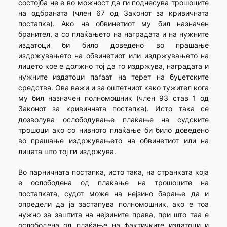
состојба не е во можност да ги поднесува трошоците
на одбраната (член 67 од Законот за кривичната
постапка). Ако на обви­нетиот му бил назначен
бранител, а со плаќањето на наградата и на нужните
издатоци би било доведено во прашање
издржувањето на обвинетиот или издржувањето на
лицето кое е должно тој да го издр­жува, наградата и
нужните издатоци паѓаат на терет на буџетските
средства. Ова важи и за оштетниот како тужител кога
му бил назначен полномошник (член 93 став 1 од
Законот за кривичната постапка). Исто така се
дозволува ослободување плаќање на судските
трошоци ако со нивното плаќање би било доведено
во прашање издржувањето на обвинетиот или на
лицата што тој ги издржува.
Во парничната постапка, исто така, на странката која
е ослободена од плаќање на трошоците на
постапката, судот може на нејзино барање да и
определи да ја застапува полномошник, ако е тоа
нужно за заштита на нејзините права, при што таа е
ослободена од плаќање на фактичките издатоци и