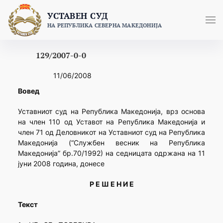
Skip
УСТАВЕН СУД
to
НА РЕПУБЛИКА СЕВЕРНА МАКЕДОНИЈА
content
129/2007-0-0
11/06/2008
Вовед
Уставниот суд на Република Македонија, врз основа
на член 110 од Уставот на Република Македонија и
член 71 од Деловникот на Уставниот суд на Република
Македонија (“Службен весник на Република
Македонија” бр.70/1992) на седницата одржана на 11
јуни 2008 година, донесе
Р Е Ш Е Н И Е
Текст