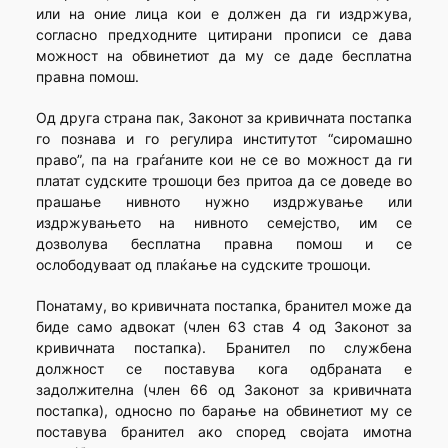
или на оние лица кои е должен да ги издржува,
согласно предходните цитирани прописи се дава
можност на обвинетиот да му се даде бесплатна
правна помош.
Од друга страна пак, Законот за кривичната постапка
го познава и го регулира институтот “сиромашно
право”, па на граѓаните кои не се во можност да ги
платат судските трошоци без притоа да се доведе во
прашање нивното нужно издржување или
издржувањето на нивното семејство, им се
дозволува бесплатна правна помош и се
ослободуваат од плаќање на судските трошоци.
Понатаму, во кривичната постапка, бранител може да
биде само адвокат (член 63 став 4 од Законот за
кривичната постап­ка). Бранител по службена
должност се поставува кога одбраната е
задолжителна (член 66 од Законот за кривичната
постапка), односно по барање на обвинетиот му се
поставува бранител ако според сво­јата имотна