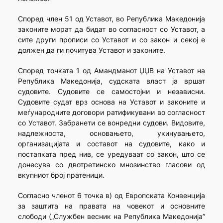
Според член 51 од Уставот, во Република Македонија
законите морат да бидат во согласност со Уставот, а
сите други прописи со Уставот и со закон и секој е
должен да ги почитува Уставот и законите.
Според точката 1 од Амандманот ЏЏВ на Уставот на
Република Македонија, судската власт ја вршат
судовите. Судовите се самостојни и независни.
Судовите судат врз основа на Уставот и законите и
меѓународните договори ратификувани во согласност
со Уставот. Забранети се вонредни судови. Видовите,
надлежноста, основањето, укинувањето,
организацијата и составот на судовите, како и
постапката пред нив, се уредуваат со закон, што се
донесува со двотретинско мнозинство гласови од
вкупниот број пратеници.
Согласно членот 6 точка в) од Европската Конвенција
за заштита на правата на човекот и основните
слободи („Службен весник на Република Македонија”