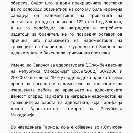
обврска, Судот што ја води прекршочната постапка
да го ослободи обвинетиот, на кого му била изречена
санкција од надоместокот на трошоците на
постапката утврдена во членот 122 став 1 од Законот,
а не го ослободил од наградата и пот­ребните
издатоци за бранител, не го повредил Уставот од
причина што прашањето на надоместокот на
трошоците на бранителот е уре­дено во Законот за
адвокатурата и Законот за кривичната постапка.
Имено, во Законот за адвокатурата („Службен весник
на Република Македонија” бр.59/2002, 60/2006 и
29/2007) во членот 19 е утврдено дека адвокатот има
право на награда и надоместок на трошоците за
извршената работа во вршењето на адвокатската
дејност, според Тарифата за награда и надоместок на
трошоците за работа на адвокатите, која Тарифа ја
донел Адвокатската комора на Република
Македонија.
Во наведената Тарифа, која е објавена во („Службен