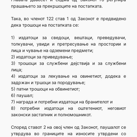
прашањето за прекршоците на постапката.
Така, во членот 122 став 1 од Законот е предвидено
дека трошоци на постапката се:
1) издатоци за сведоци, вештаци, преведувачи,
толкувачи, увиди и претресување на простории и
лица и чување на одземени предмети;
2) издатоци за приведување;
3) трошоци за службени дејствија и за службени
лица;
4) издатоци за лекување на овинетиот, додека е
задржан и тршоци за породување;
5) патни трошоци на обвинетиот;
6) паушал;
7) награда и потребни издатоци на бранителот и
8) потребни издатоци на оштетениот, неговиот
законски застапник и полномошникот.
Според ставот 2 на овој член од Законот, паушалот се
утврдува во границите на износите утврдени со