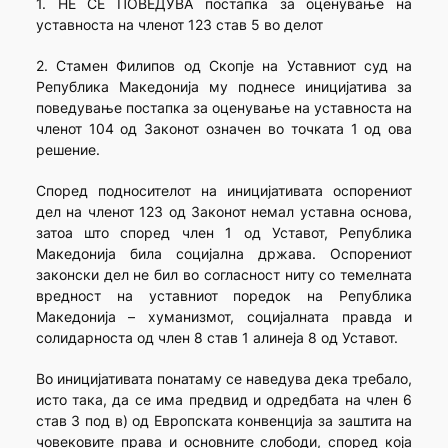
1. НЕ СЕ ПОВЕДУВА постапка за оценување на
уставноста на членот 123 став 5 во делот
2. Стамен Филипов од Скопје на Уставниот суд на
Република Македонија му поднесе иницијатива за
поведување постапка за оценување на уставноста на
членот 104 од Законот означен во точката 1 од ова
решение.
Според подносителот на иницијативата оспорениот
дел на членот 123 од Законот немал уставна основа,
затоа што според член 1 од Уставот, Република
Македонија била социјална држава. Оспорениот
законски дел не бил во согласност ниту со темелната
вредност на уставниот поредок на Република
Македонија – хуманизмот, социјалната правда и
солидарноста од член 8 став 1 алинеја 8 од Уставот.
Во иницијативата понатаму се наведува дека требало,
исто така, да се има предвид и одредбата на член 6
став 3 под в) од Европската конвенција за заштита на
човековите права и основните слободи, според која