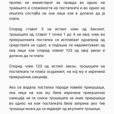
пропис на министерот за правда во однос на
траењето и сложеноста на постапката и во однос на
општата состојба на она лице кое е должно да ја
плати.
Според ставот 3 на истиот член од Законот,
трошоците од ставот 1 точки 1 до 4 на овој член во
прекршочната постапка се исплаќаат однапред од
средствата на судот, а подоцна се надометуваат од
она лице кое според членот 123 од овој закон е
должно да ги плати.
Според член 123 од истиот закон, трошоците на
постап­ката ги плаќа осудениот, на кој му е изречена
прекршочна санцкија.
Ако се водела постапка поради повеќе прекршоци,
она лице на кое му била изречена прекршочна
санкција не ги сноси трошоците за оние прекршоци
во однос на кои постапката била запрена ако тие
трошоци може да се издвојат од вкупните трошоци.