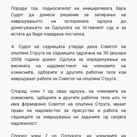
Поради тоа, подносителот на иницијативата бара
Судот да донесе решение за запирање на
извршувањето на оспорената одлука до
донесувањето на Одлуката на Уставниот суд и за
истата да биде поведена постапка.
4. Судот на седницата утврди дека Советот на
општина Струга на седницата одржана на 30 јануари
2008 година донел: Одлука за определу­вање на
висината на надоместокот на членовите на
комисиите, одборите и другите работни тела кои
извршуваат работи за Советот на општина Струга.
Според член 1 од оваа одлука, на членовите на
комисиите, одборите и другите работни тела што ги
има формирано Советот на општина Струга, имаат
право на надоместок за присуство и работа на
седниците за извршување на задачите од својата
надлежност.
Според член 2 од Одлуката, на членовите на