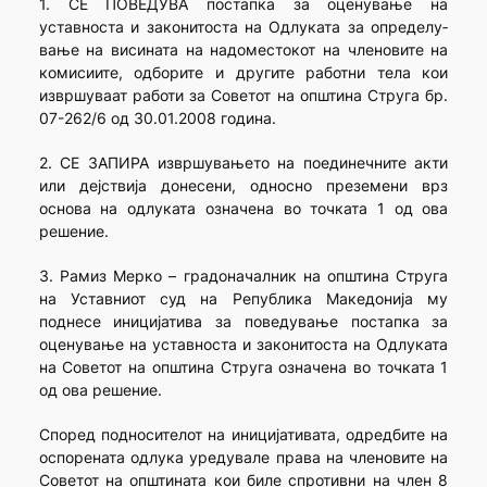
1. СЕ ПОВЕДУВА постапка за оценување на
уставноста и законитоста на Одлуката за определу­
вање на висината на надоместокот на членовите на
комисиите, одборите и другите работни тела кои
извршуваат работи за Советот на општина Струга бр.
07-262/6 од 30.01.2008 година.
2. СЕ ЗАПИРА извршувањето на поединечните акти
или дејствија донесени, односно преземени врз
основа на одлуката означена во точката 1 од ова
решение.
3. Рамиз Мерко – градоначалник на општина Струга
на Уставниот суд на Република Македонија му
поднесе иницијатива за поведување постапка за
оценување на уставноста и законитоста на Одлуката
на Советот на општина Струга означена во точката 1
од ова решение.
Според подносителот на иницијативата, одредбите на
оспорената одлука уредувале права на членовите на
Советот на општината кои биле спротивни на член 8