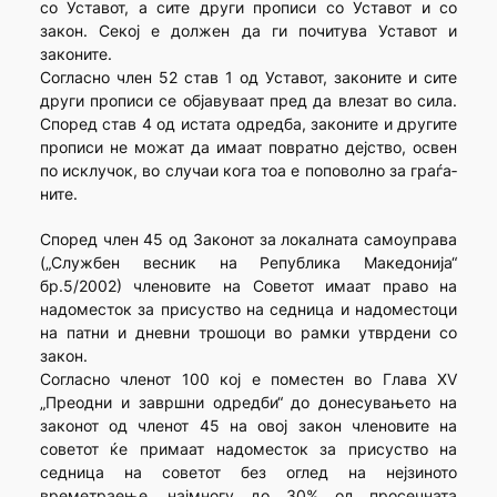
со Уставот, а сите други про­писи со Уставот и со
закон. Секој е должен да ги почи­тува Уставот и
законите.
Согласно член 52 став 1 од Уставот, законите и сите
други прописи се објавуваат пред да влезат во сила.
Според став 4 од истата одредба, законите и другите
прописи не можат да имаат повратно дејство, освен
по исклучок, во случаи кога тоа е поповолно за граѓа­
ни­те.
Според член 45 од Законот за локалната самоуправа
(„Службен весник на Република Македонија“
бр.5/2002) членовите на Советот имаат право на
надоместок за присуство на седница и надоместоци
на патни и дневни трошоци во рамки утврдeни со
закон.
Согласно членот 100 кој е поместен во Глава XV
„Преодни и завршни одредби“ до донесувањето на
законот од членот 45 на овој закон членовите на
советот ќе примаат надоместок за присуство на
седница на советот без оглед на нејзиното
времетраење, најмногу до 30% од просечната