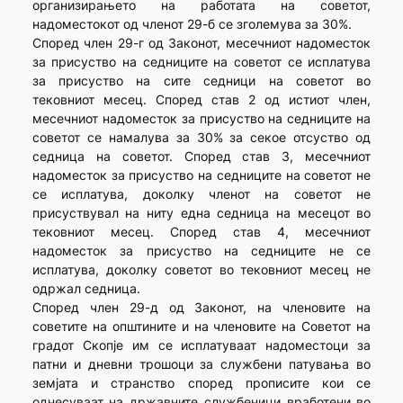
организирањето на работата на советот,
надоместокот од членот 29-б се зголемува за 30%.
Според член 29-г од Законот, месечниот надоместок
за присуство на седниците на советот се исплатува
за присуство на сите седници на советот во
тековниот месец. Според став 2 од истиот член,
месечниот надоместок за присуство на седниците на
советот се намалува за 30% за секое отсуство од
седница на советот. Според став 3, месечниот
надоместок за присуство на седниците на советот не
се исплатува, доколку членот на советот не
присуствувал на ниту една седница на месецот во
тековниот месец. Според став 4, месечниот
надоместок за присуство на седниците не се
исплатува, доколку советот во тековниот месец не
одржал седница.
Според член 29-д од Законот, на членовите на
советите на општините и на членовите на Советот на
градот Скопје им се исплатуваат надоместоци за
патни и дневни трошоци за службени патувања во
земјата и странство според прописите кои се
однесуваат на државните службеници вработени во