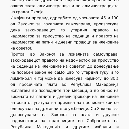
општинската администрација и во администрацијата
на градот Скопје.
Имајќи ги предвид одредбите од членовите 45 и 100
од Законот за локалната самоуправа, произлегува
дека законодавецот го утврдил правото на
надоместок за присуство на седница и правото на
надоместок на патни и дневни трошоци за членовите
на советот.
Притоа, во Законот за локалната самоуправа,
законодавецот правото на надоместок за присуство
на седница на членовите на советот, до донесување
на посебен закон не само што го утврдил туку и го
лимитирал и тој може да изнесува најмногу до 30%
од просечната плата во Република Македонија
исплатена во последните три месеци, а во однос на
висината на патните и дневни трошоци на членовите
на советот упатува на примена на прописите кои се
однесуваат на државните службеници. Со Законот за
дополнување на Законот за плата и другите
надоместоци на пратениците во Собранието на
Република Македонија и другите избрани и