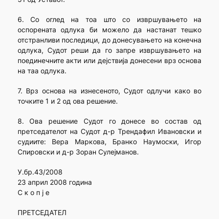
6. Со оглед на тоа што со извршувањето на
оспорената одлука би можело да настанат тешко
отстранливи последици, до донесувањето на конечна
одлука, Судот реши да го запре извршувањето на
поединечните акти или дејствија донесени врз основа
на таа одлука.
7. Врз основа на изнесеното, Судот одлучи како во
точките 1 и 2 од ова решение.
8. Ова решение Судот го донесе во состав од
претседателот на Судот д-р Трендафил Ивановски и
судиите: Вера Маркова, Бранко Наумоски, Игор
Спировски и д-р Зоран Сулејманов.
У.бр.43/2008
23 април 2008 година
С к о п ј е
ПРЕТСЕДАТЕЛ