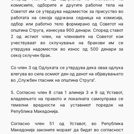
комисиите, одборите и другите работни тела на
Советот им се утврдува надоместок за присуство во
работата на секоја одржана седница на комисија,
одбор или работно тело формирано од Советот на
општина Струга, изнесува 900 денари. Според ставот
2 од истиот член, на членовите на Советот кои
учествуваат во склучување на бракови им се
утврдува надоместок во износ од 500 денари за
секој склучен брак.
Со член 3 од Одлуката се утврдува дека оваа одлука
влегува во сила осмиот ден од денот на објавувањето
во „Службен гласник на општина Струга“.
5. Согласно член 8 став 1 алинеја 3 и 9 од Уставот,
владеењето на правото и локалната самоуправа се
темелни вредности на уставниот поредок на
Република Македонија.
Согласно член 51 од Уставот, во Република
Македонија законите мораат да бидат во согласност