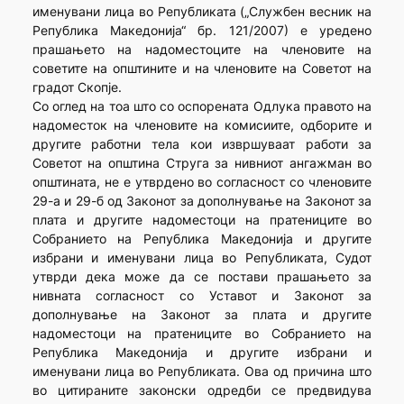
именувани лица во Републиката („Службен весник на
Република Македонија“ бр. 121/2007) е уредено
прашањето на надоместоците на членовите на
советите на општините и на членовите на Советот на
градот Скопје.
Со оглед на тоа што со оспорената Одлука правото на
надоместок на членовите на комисиите, одборите и
другите работни тела кои извршуваат работи за
Советот на општина Струга за нивниот ангажман во
општината, не е утврденo во согласност со членовите
29-а и 29-б од Законот за дополнување на Законот за
плата и другите надоместоци на пратениците во
Собранието на Република Македонија и другите
избрани и именувани лица во Републиката, Судот
утврди дека може да се постави прашањето за
нивната согласност со Уставот и Законот за
дополнување на Законот за плата и другите
надоместоци на пратениците во Собранието на
Република Македонија и другите избрани и
именувани лица во Републиката. Ова од причина што
во цитираните законски одредби се предвидува