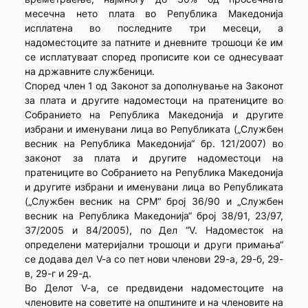
месечна нето плата во Република Македонија
исплатена во последните три месеци, а
надоместоците за патните и дневните трошоци ќе им
се исплатуваат според прописите кои се однесуваат
на државните службеници.
Според член 1 од Законот за дополнување на Законот
за плата и другите надоместоци на пратениците во
Собранието на Република Македонија и другите
избрани и именувани лица во Републиката („Службен
весник на Република Македонија“ бр. 121/2007) во
законот за плата и другите надоместоци на
пратениците во Собранието на Република Македонија
и другите избрани и именувани лица во Републиката
(„Службен весник на СРМ“ број 36/90 и „Службен
весник на Република Македонија“ број 38/91, 23/97,
37/2005 и 84/2005), по Дел “V. Надоместок на
определени материјални трошоци и други примања“
се додава дел V-a со пет нови членови 29-а, 29-б, 29-
в, 29-г и 29-д.
Во Делот V-a, се предвидени надоместоците на
членовите на советите на општините и на членовите на