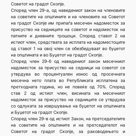
Советот на градот Скопје.
Според член 29-а, од наведениот закон на членовите
на советите на општините и на членовите на Советот
на градот Скопје им припаѓа месечен надоместок за
присуство на седниците на советот и надоместок на
патните и дневните трошоци. Според ставот 2 на
истиот член, средствата за исплата на надоместоците
од ставот 1 на овој член се обезбедуваат во буџетот
на општината и во Буџетот на градот Скопје.
Според член 29-б од наведениот закон месечниот
надоместок за присуство на седници на советот се
утврдува во процентуален износ од просечната
месечна нето плата во Републиката исплатена за
претходната година, но не повеќе од 70%. Според
став 2 од истиот член, висината на месечниот
надоместок за присуство на седниците се утврдува
со одлуката за извршување на буџетот на општината
и Буџетот на градот Скопје.
Според член 29-в од истиот Закон, на претседателите
на советите на општините и на претседателот на
Советот на градот Скопје, за раководењето и