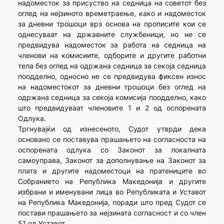
надоместок за присуство на седница на советот без
оглед на нејзиното времетраење, како и надоместок
за дневни трошоци врз основа на прописите кои се
однесуваат на државните службеници, но не се
предвидува надоместок за работа на седница на
членови на комисиите, одборите и другите работни
тела без оглед на одржана седница за секоја седница
поодделно, односно не се предвидува фиксен износ
на надоместокот за дневни трошоци без оглед на
одржана седница за секоја комисија поодделно, како
што предвидуваат членовите 1 и 2 од оспорената
Одлука.
Тргнувајќи од изнесеното, Судот утврди дека
основано се поставува прашањето на согласноста на
оспорената одлука со Законот за локалната
самоуправа, Законот за дополнување на Законот за
плата и другите надоместоци на пратениците во
Собранието на Република Македонија и другите
избрани и именувани лица во Републиката и Уставот
на Република Македонија, поради што пред Судот се
постави прашањето за нејзината согласност и со член
51 од Уставот.