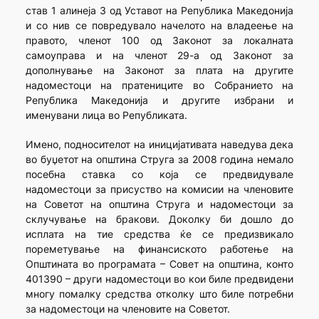
став 1 алинеја 3 од Уставот на Република Македонија
и со нив се повредувало начелото на владеење на
правото, членот 100 од Законот за локалната
самоуправа и на членот 29-а од Законот за
дополнување на Законот за плата на другите
надоместоци на пратениците во Собранието на
Република Македонија и другите избрани и
именувани лица во Републиката.
Имено, подносителот на иницијативата наведува дека
во буџетот на општина Струга за 2008 година немало
посебна ставка со која се предвидувале
надоместоци за присуство на комисии на членовите
на Советот на општина Струга и надоместоци за
склучување на бракови. Доколку би дошло до
исплата на тие средства ќе се предизвикало
пореметување на финансиското работење на
Општината во програмата – Совет на општина, конто
401390 – други надоместоци во кои биле предвидени
многу помалку средства отколку што биле потребни
за надоместоци на членовите на Советот.