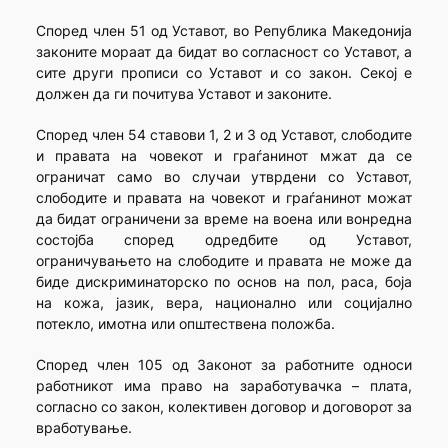
Според член 51 од Уставот, во Република Македонија
законите мораат да бидат во согласност со Уставот, а
сите други прописи со Уставот и со закон. Секој е
должен да ги почитува Уставот и законите.
Според член 54 ставови 1, 2 и 3 од Уставот, слободите
и правата на човекот и граѓанинот мжат да се
ограничат само во случаи утврдени со Уставот,
слободите и правата на човекот и граѓанинот можат
да бидат ограничени за време на воена или вонредна
состојба според одредбите од Уставот,
ограничувањето на слободите и правата не може да
биде дискриминаторско по основ на пол, раса, боја
на кожа, јазик, вера, национално или социјално
потекло, имотна или општествена положба.
Според член 105 од Законот за работните односи
работникот има право на заработувачка – плата,
согласно со закон, колективен договор и договорот за
вработување.