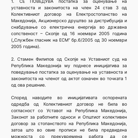
1. СЕ ПОВЕДУВА постапка за оценување на
уставноста и законитоста на член 24 став 3 од
Колективниот договор на Електростопанство на
Македонија, Акционерско друштво за дистрибуција и
снабдување со електрична енергија во државна
сопственост – Скопје од 16 ноември 2005 година
(„Службен гласник на ЕСМ“ бр.6/2005 од 30 ноември
2005 година).
2. Стамен Филипов од Скопје на Уставниот суд на
Република Македонија му поднесе иницијатива за
поведување постапка за оценување на уставноста и
законитоста на членот од актот означен во точката 1
од ова решение.
Според наводите во иницијативата оспорената
одредба од Колективниот договор не била во
согласност со Уставот на Република Македонија,
Законот за работните односи и Општиот колективен
договор за стопанството на Република Македонија,
затоа што во овие прописи не била предвидена
можноста со прекувремена работа да се