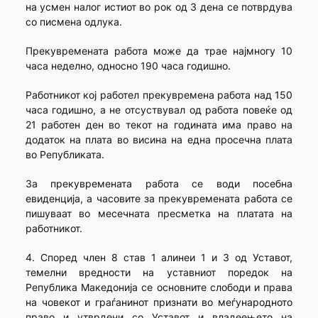
на усмен налог истиот во рок од 3 дена се потврдува
со писмена одлука.
Прекувремената работа може да трае најмногу 10
часа неделно, односно 190 часа годишно.
Работникот кој работел прекувремена работа над 150
часа годишно, а не отсуствувал од работа повеќе од
21 работен ден во текот на годината има право на
додаток на плата во висина на една просечна плата
во Републиката.
За прекувремената работа се води посебна
евиденција, а часовите за прекувремената работа се
пишуваат во месечната пресметка на платата на
работникот.
4. Според член 8 став 1 алинеи 1 и 3 од Уставот,
темелни вредности на уставниот поредок на
Република Македонија се основните слободи и права
на човекот и граѓанинот признати во меѓународното
право и утврдени со Уставот и владеењето на