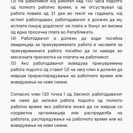
(3) На работникот кој работел над 150 часа подолго
од полното работно време, а не отсуствувал од
работа повеќе од 21 ден во текот на годината, кај
истиот работодавач, работодавачот е должен да му
исплати покрај додатокот на плата и бонус во висина
од една просечна плата во Републиката.
(4) Работодвачот е должен да води посебна
евиденција за прекувремената работа и часовите за
прекувремената работа посебно да ги наведе во
месечната пресметка на платата на работникот.
(5) Ако работодавачот воведува прекувремена
работа подолго од ставот (2) на овој член е должен да
изврши прераспоредување на работното време или
воведување на нови смени.
Согласно член 120 точка 1 од Законот, работодавачот
не смее да наложи работа подолго од полното
работно време ако работата може да се изврши со
соодветна организација или распределба на
работата, распоредување на работното време или во
воведување на нови смени.