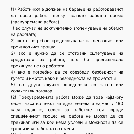
(1) Работникот е должен на барање на работодавачот
да врши работа преку полното работно време
(прекувремена работа):
1) во случаи на исклучително зголемување на обемот
на работата;
2) ако е потребно продолжување на деловниот или
производниот процес;
3) ако е нужно да се отстрани оштетување на
средствата за работа, што би предизвикало
прекинување на работата;
4) ако е потребно да се обезбеди безбедност на
луѓето и имотот, како и безбедноста на прометот и
5) во други случаи определени со закон или
колективен договор.
(2) Прекувремената работа може да трае најмногу
десет часа во текот на една недела и најмногу 190
часа годишно, освен за работите кои поради
специфичниот процес на работа не можат да се
прекинат или за кои нема услови и можности да се
организира работата во смени.