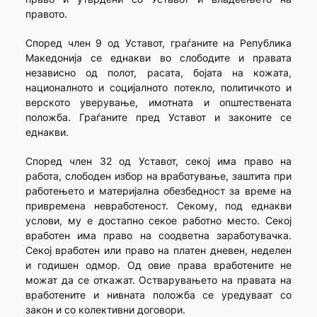
правото.
Според член 9 од Уставот, граѓаните на Република
Македонија се еднакви во слободите и правата
независно од полот, расата, бојата на кожата,
националното и социјалното потекло, политичкото и
верското уверување, имотната и општествената
положба. Граѓаните пред Уставот и законите се
еднакви.
Според член 32 од Уставот, секој има право на
работа, слободен избор на вработување, заштита при
работењето и материјална обезбедност за време на
привремена невработеност. Секому, под еднакви
услови, му е достапно секое работно место. Секој
вработен има право на соодветна заработувачка.
Секој вработен или право на платен дневен, неделен
и годишен одмор. Од овие права вработените не
можат да се откажат. Остварувањето на правата на
вработените и нивната положба се уредуваат со
закон и со колективни договори.