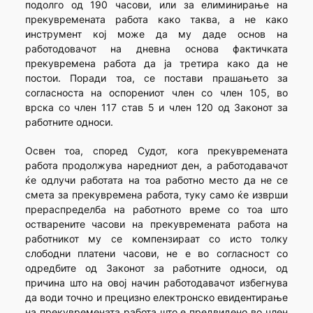
подолго од 190 часови, или за елиминирање на
прекувремената работа како таква, а не како
инструмент кој може да му даде основ на
работодовачот на дневна основа фактичката
прекувремена работа да ја третира како да не
постои. Поради тоа, се постави прашањето за
согласноста на оспорениот член со член 105, во
врска со член 117 став 5 и член 120 од Законот за
работните односи.
Освен тоа, според Судот, кога прекувремената
работа продолжува наредниот ден, а работодавачот
ќе одлучи работата на тоа работно место да не се
смета за прекувремена работа, туку само ќе изврши
прераспределба на работното време со тоа што
остварените часови на прекувремената работа на
работникот му се компензираат со исто толку
слободни платени часови, не е во согласност со
одредбите од Законот за работните односи, од
причина што на овој начин работодавачот избегнува
да води точно и прецизно електронско евидентирање
на прекувремената работа што е предвидено во член